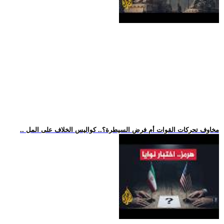
.. مخاوف تحركات القوات أم فرض السيطرة؟.. كواليس الخلاف على المل