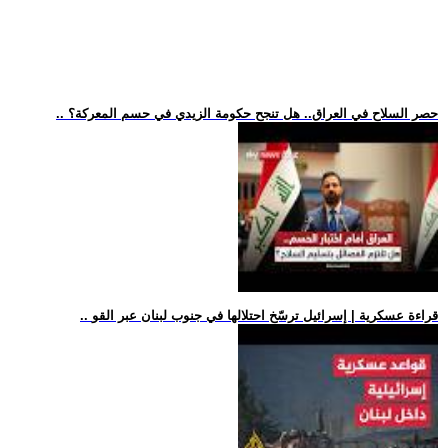
.. حصر السلاح في العراق.. هل تنجح حكومة الزيدي في حسم المعركة؟
.. قراءة عسكرية | إسرائيل ترسّخ احتلالها في جنوب لبنان عبر القو