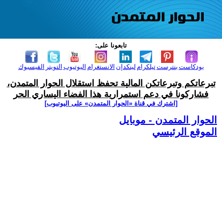
تابعونا على:
بودكاست
بنترست
تيلكرام
لينكدإن
الانستغرام
اليوتيوب
التويتر
الفيسبوك
تبرعاتكم وتبرعاتكن المالية تحفظ استقلال الحوار المتمدن،
فشاركونا في دعم استمرارية هذا الفضاء اليساري الحر
[اشترك في قناة ‫«الحوار المتمدن» على اليوتيوب]
الحوار المتمدن - موبايل
الموقع الرئيسي