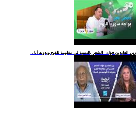
.. زين العابدين فؤاد: -الشعر بالنسبة لي مقاومة للقبح وبدونه أنا