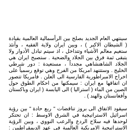
سينتهي العام الجديد بصلح بين الرأسمالية العالمية بقيادة
( الشيطان الاكبر ) ، وبين ايران ولاية الفقيه ، وآنئذ
ستغيم معالم الأشياء وتتداخل ، اذ سيتم تبادل الأدوار ولا
يتبقى ثمة فرق بين الجلاد والضحية . ستصبح ايران هي
الجلاد الشاهنشاهي مجدداً ، مستعيدة : دور شرطي
الخليج . وستتنهد امريكا من الفرح وهي توقع رسمياً على
اخراج الامبراطورية الفارسية الى العلن . فامريكا تتصور
ان اتفاقها مع ايران : سيمكنها من احكام الطوق حول
الصين من الماء ( استراليا ) الى اليابسة ( ايران وباكستان
وأفغانستان والهند ) .
سيقود الاتفاق الى بروز تناقضات " ربع حادة " بين رؤية
اسرائيل الاستراتيجية في الشرق الاوسط : ان تحتكر
لوحدها فيه سلاح الردع والرعب النووي ، وبين الرؤية
الاستراتيجية الامريكية العالمية في عهد الديمقراطيين :