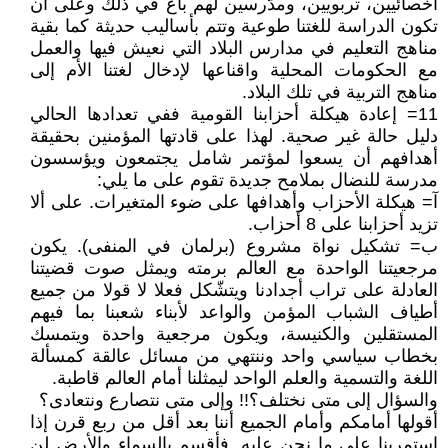
اخصائيين، تربويين، ومدّرسين لهم باع في ذلك وعلى أن
تكون الدراسة للغتنا طوعية وتتم بأساليب حديثة كما بقية
مناهج التعليم في مدارس البلاد التي نعيش فيها والعمل
مع الحكومات المحلية واقناعها لإدخال لغتنا الأم إلى
مناهج التربية في تلك البلاد.
11= إعادة هيكلة أحزابنا القومية ففي تعدادها الحالي
دليل حالة غير صحية. لهذا على قادتها المؤمنين بحقيقة
أهدافهم أن يسعوا لمؤتمر شامل يجتمعون ويؤسسون
مدرسة للنضال بملامح جديدة تقوم على ما يلي:
آ= هيكلة الأحزاب وأهدافها على ضوء المتغيرات. على ألا
تزيد أحزابنا على 8 أحزاب.
ب= تشكيل نواة مشروع (برلمان في المنفى). يكون
مرجعيتنا الواحدة مع العالم برمته ويمثل صوت قضيتنا
العادلة على تراب أجدادنا ويتشّكل فعلا لا قولا من جميع
أطياف الشباب المؤمن والواعد لأبناء شعبنا بما فيهم
المستقلين والكنيسة، ويكون مرجعية واحدة ويتمسك
بخطاب سياسي واحد وننتهي من مسائل عالقة كمسألة
اللغة والتسمية والعلم الواحد ليمثلنا أمام العالم قاطبة.
والسؤال إلى متى نختلف؟!! وإلى متى نتصارع ونتعادى؟
أقولها أمامكم وأمام الجميع أننا بعد أقل من ربع قرن إذا
استمرينا على ما نحن عليه. فأقسم بالسماء والأرض لن