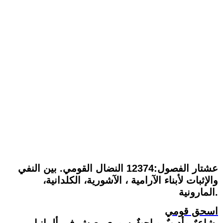
عشتار الفصول:12374 النضال القومي. بين النفي
والإثبات لأبناء الآرامية ، الآشورية، الكلدانية،
المارونية.
اسحق قومي
شاعرٌ وأديبٌ وباحثٌ سوري يعيش في ألمانيا.