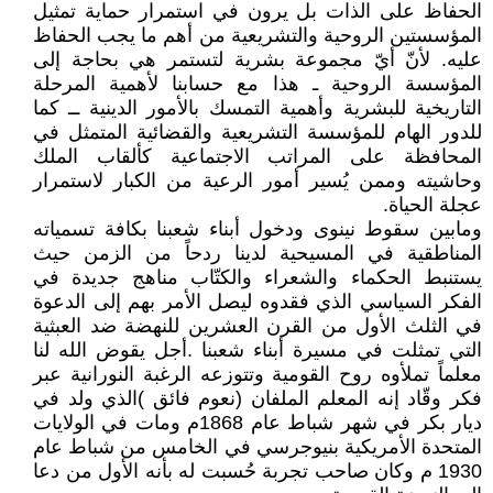
الحفاظ على الذات بل يرون في استمرار حماية تمثيل
المؤسستين الروحية والتشريعية من أهم ما يجب الحفاظ
عليه. لأنّ أيّ مجموعة بشرية لتستمر هي بحاجة إلى
المؤسسة الروحية ـ هذا مع حسابنا لأهمية المرحلة
التاريخية للبشرية وأهمية التمسك بالأمور الدينية ــ كما
للدور الهام للمؤسسة التشريعية والقضائية المتمثل في
المحافظة على المراتب الاجتماعية كألقاب الملك
وحاشيته وممن يُسير أمور الرعية من الكبار لاستمرار
عجلة الحياة.
ومابين سقوط نينوى ودخول أبناء شعبنا بكافة تسمياته
المناطقية في المسيحية لدينا ردحاً من الزمن حيث
يستنبط الحكماء والشعراء والكتّاب مناهج جديدة في
الفكر السياسي الذي فقدوه ليصل الأمر بهم إلى الدعوة
في الثلث الأول من القرن العشرين للنهضة ضد العبثية
التي تمثلت في مسيرة أبناء شعبنا .أجل يقوض الله لنا
معلماً تملأوه روح القومية وتتوزعه الرغبة النورانية عبر
فكر وقّاد إنه المعلم الملفان (نعوم فائق )الذي ولد في
ديار بكر في شهر شباط عام 1868م ومات في الولايات
المتحدة الأمريكية بنيوجرسي في الخامس من شباط عام
1930 م وكان صاحب تجربة حُسبت له بأنه الأول من دعا