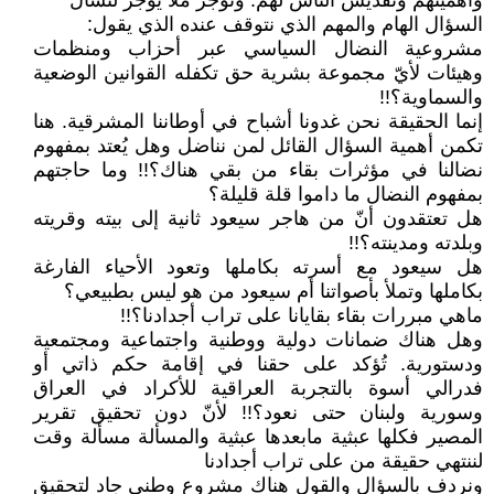
وأهميتهم وتقديس الناس لهم. ونوجز ملا يوجز لنسأل
السؤال الهام والمهم الذي نتوقف عنده الذي يقول:
مشروعية النضال السياسي عبر أحزاب ومنظمات
وهيئات لأيّ مجموعة بشرية حق تكفله القوانين الوضعية
والسماوية؟!!
إنما الحقيقة نحن غدونا أشباح في أوطاننا المشرقية. هنا
تكمن أهمية السؤال القائل لمن نناضل وهل يُعتد بمفهوم
نضالنا في مؤثرات بقاء من بقي هناك؟!! وما حاجتهم
بمفهوم النضال ما داموا قلة قليلة؟
هل تعتقدون أنّ من هاجر سيعود ثانية إلى بيته وقريته
وبلدته ومدينته؟!!
هل سيعود مع أسرته بكاملها وتعود الأحياء الفارغة
بكاملها وتملأ بأصواتنا أم سيعود من هو ليس بطبيعي؟
ماهي مبررات بقاء بقايانا على تراب أجدادنا؟!!
وهل هناك ضمانات دولية ووطنية واجتماعية ومجتمعية
ودستورية. تُؤكد على حقنا في إقامة حكم ذاتي أو
فدرالي أسوة بالتجربة العراقية للأكراد في العراق
وسورية ولبنان حتى نعود؟!! لأنّ دون تحقيق تقرير
المصير فكلها عبثية مابعدها عبثية والمسألة مسألة وقت
لننتهي حقيقة من على تراب أجدادنا
ونردف بالسؤال والقول هناك مشروع وطني جاد لتحقيق