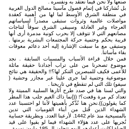
صنعها ولا نحن فيما نعتقد به ونفسره .
بل تُشاركنا في إتمام فصول مآسينا مصالح الدول الغربية
في منطقة الشرق الأوسط لما لها من أهمية كعقدة
مواصلات عالمية وثروات ستبقى مصدراً لسياساتهم
العرجاء وغير العادلة وسيبقى الشرق سوقاً لنتاجات
مصانعهم التي لا تتوقف إلا بحرب كونية مدمرة أرى أنها
قريبة بحكم وحتمية حركة المجتمعات البشرية برمتها .
وستبقى مع ما سبقت الإشارة إليه أحد دعائم معوقات
بقاء مأساتنا.
فمن خلال قراءة الأسباب والمسببات السابقة . نجد
موضوع تصحرنا من على تراب أجدادنا حقيقة ماثلة
للأعمى فكيف للمبصرين التنكر لها؟!! والحقيقة هي نتائج
موضوعية وحتمية لما جرى علينا عبر مجازر وحشية (
سيفو) تلك التي لم تنقطع في تاريخنا .
والتي لسنا هنا في صدد طرح آثارها السلبية المميتة ولا
تعداد كم مرة وقعت؟! ((إنما ذاك الغيم جلب هذا المطر
كما يقولون)).نحن هنا نُذّكر بأهميتها لأننا لو احتسبنا عدد
الشهداء الذين قُتل من أبناء القوميات التي تدين
بالمسيحية منذ عام 1442. لأرعبنا العدد. وبطريقة حسابية
نُجريها على عدد هؤلاء الشهداء فيما لو بقيوا على قيد
الحياة لكانت أعدادهم اليوم تتجاوز ال 185 مليون نسمة.