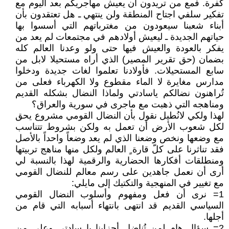
كفرة. فمع من تريدون أن يعيش مهاجريكم بعد اليوم مع
تفكير سلفي اجتاح المنطقة ولن ينتهي ـ هل تعتقدون بأن
أبناء شعبنا سيعودون من مغترباتهم التي أسسوا بها
حياتهم الجديدة ـ ليعيش أولادهم في مجتمعات لم يعد من
يفكر بالعودة والعيش فيها حتى ولو وعدنا العالم كله
بضمان (حق تقرير المصير) الذي أراه مستحيلا لابل من
سابع المستحيلات. فأولادنا تعلموا لغات جديدة ودخلوا
مدارس مغايرة لا الماء مقطوع ولا الكهرباء فعلى من
تُراهنون نضالكم ياسادتي ولماذا النضال بشكله القديم
ومناهجه التي ذهبت مع ماجرى في سورية والعراق؟
لهذا ولكي لانُطيل نقول بأن النضال القومي مشروع يحق
لكل شعوب الأرض أن تعمل به ولكن بشروط تتناسب
مع وضعها ونخص وضعنا الذي لم يعد وضعاً واحداً بالأصل
فقد تناثرنا على كلّ قارة ٍ العالم ولكل منها مناهج تربيتها
ومنطلقات أفكارها الحضارية والرقمية لهذا بالنسبة لي
أرى أن نعمل جاهدين على رسم معالم للنضال القومي
مع تغيير في المنهجية والتكتيك إلى مايلي:
1= نرى أن فعل ومفهوم وأسلوب النضال القومي
السياسي القديم قد انتهى بانتهاء أسبابه التي قام من
أجلها.
2= سؤال هام لمن تُناضل أحزابنا يا سادتي وعلى من