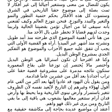
يكون للنضال من معنى وستتغير أجيالنا إلى غير أفكار لا
تمت بصلة إلى موضوع حقنا التاريخي في الشرق
وستموت كل هذه الأفكار بحكم حتمية التطور والنمو
والتغير والتبدد والتوزع. فنحن نتوزع العالم وكيف تُقنعني
بأنه سيبقى لنا من أجيال تؤمن بقضيتنا الحالية ولربما
وجدت لديهم قضايا لا تخطر على بال الأحد منا.
من هنا تأتي أهمية الموضوع الذي طرحته منذ أمد طويل
ونشرته منذ أشهر عبر الميديا .أراه هو القضية الأولى التي
يجب أن تتفق عليه جميع الأحزاب والموضوع هو التفكير
الجدي بمشروع الوطن البديل.
وكنا قد اقترحنا أن تكون استراليا هي الوطن البديل
وأختصر مالا يُختصر إن توزعنا على بقاع المعمورة
ستكون نتائجه مدمرة على مشروعية قضية حقنا على
تراب أجدادنا بعد أقل من عشرين عاماً قدادمة.
ومن يقول بأن اليهود قد عادوا إليها بعد أكثر من ألفي عام
أقول لهؤلاء وغيرهم إن التاريخ لايُعيد نفسه لأن الظروف
تتغير باستمرار وأرض نينوى التاريخية وما يحيط بها وأرض
فدان أرام ستتغير معالمها بشعوب هي باقية إلى ما بقي
التاريخ ومن يرى غير ذلك فهو واهم.
أعتقد أن مواضيع عديدة بحاجة إلى مكاشفة حقيقية مع