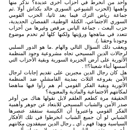
واحد من انخرط في أحزاب أخرى عديدة؟ نذكر منها
وأهمها (الحزب الشيوعي السوري خالد بكداش أولا .ثم
جماعة رياض الترك فيما بعد ثانيا، الحزب القومي
السوري الاجتماعي، الكتلة الوطنية، القمصان الحديدية،
حزب البعث ، جماعة الياس مرقص وغيرها من أحزاب
تتعدد في مناهجها ورؤيتها ولكنها كلها لم تخدم موضوع
وجودنا وحقنا .).
ويعقب ذلك السؤال التالي والهام .ما هو الدور السلبي
لرجالات الدين المسيحي تجاه مشروعية وجود المنظمة
الآثورية على أرض الجزيرة السورية وبقية الأحزاب التي
أسسها أبناء شعبنا؟!! .
هل كان رجال الدين مجبرين على تقديم إجابات لرجال
الأمن بفروعه الثلاث بمدينة القامشلي ضد المنظمة
الآثورية وبقية الفكر القومي أم هم رأوا فيها مناهضا
لمكانتهم الاجتماعية والمادية والمعنوية؟
الحقيقة مرة كطعم العلقم لابل نقولها هناك من أوغر
صدر الأمن والشباب المسيحي للابتعاد عن جوهر وأهمية
الفكر القومي واعتبروا أن الكنيسة ستفقد عنصرها
الشبابي لو أن جميع الشباب انخرطوا في تلك الأفكار
السياسية وبهذا فهم ـ أي ـ رجال الدين سيفقدون مكانتهم