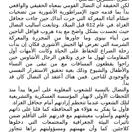
لكن الحقيقة أن النضال القومي بمعناه الحقيقي والواقعي
بدأ بما قدمه جنود الإمبراطورية الأشورية من تضحيات
جسّام أثناء المعركة التي جرت آنذاك حين جاءت جحافل
الغزاة .في عام 612 قبل الميلاد .وتتابعت أساليب النضال
حيث تجسدت بشكل واضح مع بدء هروب قوافل الناجين
من أبناء نينوى وما جاورها من المجزرة والمعركة
الشرسة التي تعرض لها الجيش الأشوري فكان إن بدأت
رحلة الصراع للحفاظ على الحياة وكانت الأمهات أول
المقاومات لهول ما جرى وتلاهن الرجال الأشاوس حين
راحوا يقطعون المسافات مع من تبقى من النساء
والأطفال والشيوخ وذلك بغية تحقيق الاستقرار النفسي
والوجودي للناجين .فمن هناك أعتقد أن النضال كان قد
بدأ.
والنضال بالنسبة للشعوب المغلوبة على أمرها يبدأ منذ
اللحظات الأولى لانهيار المؤسسة العسكرية والتشريعية
لتلك الشعوب عندما تتحطم إرادتهم أمام جحافل الغزاة.
فأول ما يفكر به هؤلاء هو المحافظة كما قلنا على ذاتهم
ولغتهم وأسلوب معيشتهم مع قدرتهم على التأقلم ضمن
تأثيرات البيئة الجغرافية والمجتمعات التي دخلوها
كلاجئين. كما وأن مهمتهم ومسؤوليتهم نراها تتجاوز