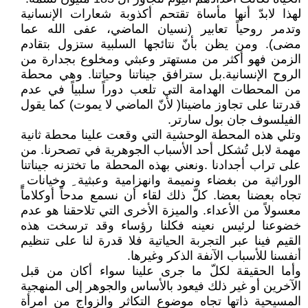
لهذا لابدّ أنها مأساة تقتحم أكذوبة شعارات الإنسانية
وتدمر روحياً تعابير (نسيان الماضي، عفى الله عما
مضى). ومن يظن بأنّ نتائجها السلبية ستزول بتقادم
الزمن فهو أكثر من مستهتر وعبثي ومخلوع بجدارة من
الروح الإنسانية.بل سترافق جيناتنا وحياتنا. وهي محطة
من المحطات الهدامة التي تلعب دوراً سلبياً في عدم
قدرتنا على تجاوز ماضينا( لأنّ الماضي لا يموت) كما يقول
الفيلسوف جان بول سارتر.
وتلي هذه المحطة الوحشية التي وقعت علينا محطة ثانية
مهمة لابل تُشكل أحد الأسباب الجوهرية في تصحرنا. من
على تراب أجدادنا .ونعني بهذه المحطة ما تختزنه جيناتنا
الوراثية من بغضاء ونميمة وانهزامية وعبثية ِ وخيانات ٍ
تجاه بعضنا بعضا. كلّ ذلك لقاء أن نسمع مدحاً أوكلاماً
معسولاً من الأعداء. والميزة الأخرى التي تلاحقنا هو عدم
خضوعنا لرئيس نعينه فكلنا رؤساء وقد ترسخت هذه
القيم فينا عبر التجربة الحياتية فلا قدرة لنا على تنظيم
أنفسنا للأسباب الآنفة الذكر وغيرها.
وأما الحقيقة لكلّ ما جرى علينا سواء أكان من قبل
الآخرين أو غير ذلك فيعود بالأساس والجوهر إلى المنهجية
المسيحية ذاتها تجاه موضوع التكاثر والزواج من امرأة