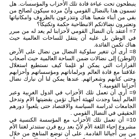
ينبطحون تحت عباءة قادة تلك الأحزاب والمؤسسات. هل
تسمون هذا بالنضال القومي وأنّ مرده سيكون لصالح من
بقي من أبناء شعبنا هناك وتتذرعون بالظروف وامكانياتها
وتعتبرون نضالاتكم الانبطاحية حكمة وتكتيكاً؟
7= أعتقد بأن النضال القومي لأحزابنا لم يعد له من مبرر
في الوطن بل عليه أن ينتقل للساحات العالمية حيث
هناك تكمن الفائدة.
8= أرى أن تتغير سلوكية النضال من نضال على الأرض
(الوطن) إلى نضالات ضمن الساحة العالمية حيث أصحاب
القرارات التي يمكن لو عَلِمنا كيف نستطيع استغلال
علاقتنا مع قادة العالم وبرلماناتهم ومؤسساتهم وأحزابهم
وحتى كتابهم وشعرائهم. عندها يمكن لنا أن نبارك نضال
أحزابنا القومية.؟
9= أرى أن تعمل تلك الأحزاب في الدول الغربية وعبر
العالم أينما وجدت لتهيئة أجيال تؤمن بقضيتها الأم وتدخل
الجامعات لدراسة السياسة والاقتصاد حتى يلعبوا دورهم
الحقيقي في النضال القومي .
10= أن تعمل تلك الأحزاب مع المؤسسة الكنسية في
مشروع إحياء اللغة الأم لأنّ بعد ربع قرن ستندثر لغتنا الأم
من بين أجيالنا القادمة. على أن توضع المناهج من خلال