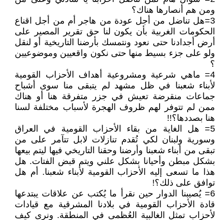
ومن هم أنصارها هناك؟
3=هل تناضل من أجل عودة من هاجر أم من أجل اقناع
الحكومات الغربية بأن يكون لنا حق تقرير المصير على
أرض أجدادنا حتى نعود ونتمسك بأرضنا التاريخية أو لنقل
ولو على جزء بسيط منها حتى نكون واقعيين وموضوعيين
؟
4= ماهي شرعية ومشروعية أهداف الأحزاب القومية
لأبناء شعبنا في ظل مشهد لم يتبقى منا سوى أشباح
جماعات منقرضة تعيش في جزر متفرقة هنا أو هناك
ممن لم تتوفر لهم ظروف الهجرة لأسباب مختلفة لسنا
هنا بصددها؟!!
5= هل الغاية من بقاء الأحزاب القومية في العراق
وسورية ولبنان لكي تُقدم تنازلات لابل تتآمر على من
تبقى من أبناء شعبنا وأرضنا وحقنا التاريخي فيها ليتم بيعها
بشكل مبطن وأحيانا بشكل علني ويتم قبض الفتات. هل
هذا ما تسعى إليه الأحزاب القومية لأبناء شعبنا. أم هل
توافق على ذلك؟!
6= يُصيبنا الدوار حين نقرأ ما يُكتب عن علاقات يبتدعها
قادة الأحزاب القومية في بلادنا المشرقية مع قيادات
لأحزاب تمثل الغالبية العُظمى في المنطقة. ونرى كيف