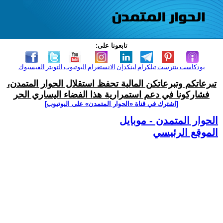
تابعونا على:
بودكاست
بنترست
تيلكرام
لينكدإن
الانستغرام
اليوتيوب
التويتر
الفيسبوك
تبرعاتكم وتبرعاتكن المالية تحفظ استقلال الحوار المتمدن،
فشاركونا في دعم استمرارية هذا الفضاء اليساري الحر
[اشترك في قناة ‫«الحوار المتمدن» على اليوتيوب]
الحوار المتمدن - موبايل
الموقع الرئيسي