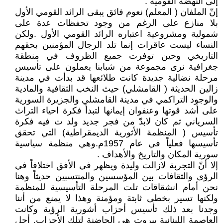
إلى النهضة القومية .
إنّ الملفان ( المعلم) نعوم فائق يبقى الرائد القومي الأول
بلا منازع على الرغم من وجود تحفظات عدة على
شمولية ومشروعية اعتباره الرائد القومي الأول .ولكن
النساء ليست عاقرات إنما تلد الرجال المؤمنين بحقهم
التاريخي وحين توفرت جميع الظروف في منطقة
جغرافية نرى مجموعة من شبابنا يعملون على تأسيس
مرحلة نضالية جديدة كانت طلائعها قد بدأت في مدينة
زالين الحديثة ( القامشلي) حيث النخب الثقافية والمادية
والوجود التراكمي في مدينة القامشلي والجزيرة السورية
على أشد قوتها وعنفوان إيمانها لتبدأ فكرة احياء التراث
السرياني ثم كان لابدّ من فجر جديد ولد ت فيه فكرة
تأسيس ( المنظمة الأثورية الديمقراطية) التي تحقق
تأسيسها فعلياً في عام 1957م.وهي منظمة سياسية
سورية المكان والتاريخ والأهداف .
إلا أنّ التجربة لازالت وليدة ويظهر في الأفق اختلافاً في
الرؤى والثقافات بين المؤسسين والمنتسبين حديثاً وهنا
نحن أمام انشقاقات تلت المرحلة التأسيسية للمنظمة
ولكنها تسير بخطى ثابتة ومؤمنة وهذا لا يمنع من أننا
وجدنا بعد ذلك تأسيس أحزاب أشورية الرؤية وكانت
العاصمة اللبنانية بيروت هي الحاضنة لتلك الأحزاب. أجل