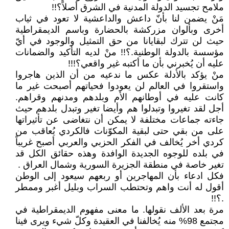
ملامح تجسيد الدولة المدنية في الشرق أصلاً؟!!
مَنْ يضمن لنا بأنّ داعش والداعشية لا تعود في ثياب
أخرى وبألوان مزركشة بالحضارة وباسم الديمقراطية
حيث لن تترك لبقايانا من حق التمثيل والوجود في أيّ
مؤسسة بالدولة الوطنية.؟!! منْ لديه التأكيد والضمانات
عليه أن يُخبرني بأن ما أكتبه غير واقعي؟!!!
منْ يؤكد بالأدلة عكس ما ندعيه من أن الذين هاجروا
واستقروا في العالم لن يعودوا فحياتهم أصبحت غير ما
كانت عليه في أوطانهم الأم وبلدهم ومدنهم وقراهم.
أجل لقد تغيروا وتبدلوا هم وأيضا تغير وتبدل بلدهم حيث
جاءته جماعات مختلفة لا يمكن أن نتغاضى عن تأثيراتها
على من بقي حتى لبقية المكوّنات فالكردي يُعاقب من
كردي أخر يُخالف في الفكر الحزبي والعربي أصبح غريباً
في بلده للوجوه الجديدة الوافدة وهذه حقائق الكل قد
تغير خاصة في منطقة الجزيرة السورية وشمال العراق .
فكل ادعاء بأن المهاجرين أو ربعهم سيعود إلى الوطن
أقول له أنت واهم وتحتطب السراب وبليل أغبر وممطر
.؟!!
مرة بعد الألف نقولها. ما معنى مفهوم الديمقراطية في
مجتمع 98% منه يُخالفنا في العقيدة وكلّ شيء ويرى فينا