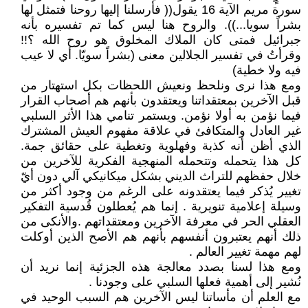
سورة مريم الآية 16 يقول(( فأرسلنا إليها روحنا فتمثل لها
بشراً سويا...)). والروح هنا ليس كما تم تفسيره بأنه
جبرائيل فمتى كان الملاك المخلوق هو روح الله ؟!!
وقرأتُ في تفسير الجلالين معنى (بشراً سويّا. أي لا عيب
فيه ولا خطية)
ومع هذا نرى ونلحظ ونعيش اللحظات بكل استهتار من
قبل الآخرين بمعتقداتنا ويعتقدون بأنهم هم أصحاب القرار
فيما نؤمن به أولا نؤمن. ويستمر تنامي هذا الأثر السلبي
غير العادل والمتكافئ في علاقة مفهوم العيش المشترك
الذي أظن أنه كذبة وفهلوية وتغطية على حقائق جمة.
كل هذا يتحمله وتتحمله المنهجية الفكرية للآخرين من
خلال حفظهم للتراث الديني بشكل ميكانيكي آلي دون أيّ
تغيير يُذكر فيما يعتقدونه على الرغم من وجود أكثر من
وسيلة إعلامية تنويرية . إنما هم يُعطلون قُدسية التفكير
العقلي الحر في معرفة الآخرين ومعتقداتهم .والأنكى من
ذلك أنهم يعتبرون أنفسهم بأنهم هم الأصح الذين أوكلت
لهم مهمة تغيير العالم .
ومع هذا لسنا بصدد معالجة هذه الجزئية إنما نريد أن
نُشير إلى أهمية فعلها السلبي على وجودنا .
مع العلم أن مأساتنا ليس الآخرين هم السبب الوحيد في