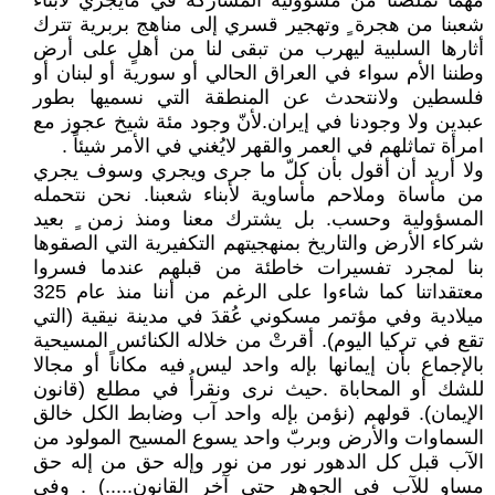
مهما تملصنا من مسؤولية المشاركة في مايجري لأبناء
شعبنا من هجرة ٍ وتهجير قسري إلى مناهج بربرية تترك
أثارها السلبية ليهرب من تبقى لنا من أهلٍ على أرض
وطننا الأم سواء في العراق الحالي أو سورية أو لبنان أو
فلسطين ولانتحدث عن المنطقة التي نسميها بطور
عبدين ولا وجودنا في إيران.لأنّ وجود مئة شيخ عجوز مع
امرأة تماثلهم في العمر والقهر لايُغني في الأمر شيئاً .
ولا أريد أن أقول بأن كلّ ما جرى ويجري وسوف يجري
من مأساة وملاحم مأساوية لأبناء شعبنا. نحن نتحمله
المسؤولية وحسب. بل يشترك معنا ومنذ زمن ٍ بعيد
شركاء الأرض والتاريخ بمنهجيتهم التكفيرية التي الصقوها
بنا لمجرد تفسيرات خاطئة من قبلهم عندما فسروا
معتقداتنا كما شاءوا على الرغم من أننا منذ عام 325
ميلادية وفي مؤتمر مسكوني عُقدَ في مدينة نيقية (التي
تقع في تركيا اليوم). أقرتْ من خلاله الكنائس المسيحية
بالإجماع بأن إيمانها بإله واحد ليس فيه مكاناً أو مجالا
للشك أو المحاباة .حيث نرى ونقرأُ في مطلع (قانون
الإيمان). قولهم (نؤمن بإله واحد آب وضابط الكل خالق
السماوات والأرض وبربّ واحد يسوع المسيح المولود من
الآب قبل كل الدهور نور من نور وإله حق من إله حق
مساوٍ للآب في الجوهر حتى آخر القانون.....) . وفي