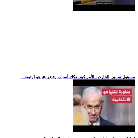
.. مسؤول سابق بالخارجية الأمريكية يفكك أسباب رفض نتنياهو لوثيقة