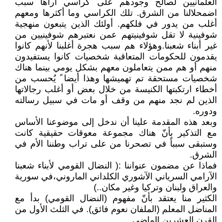
العلمانيين لصالح وجودهم على كراسي أراها سبب
اضمحلالنا من الشرق. تلك الكراسي وما أكثرها ومعهم
أغلب من يدور في فلكهم. أولئك الذين يتبعون منهجية
شوفينية لا تقل شوفينيتهم عمن نعتبرهم شوفينيين من
غير أبناء شعبنا.وهؤلاء هم سبب هجرة أغلبنا لأنهم كانوا
يقدمون للحكومات المتعاقبة شخصيات كانوا يستفيدون
منهم أو هم ممن يتعاملون معهم بشكل يومي بينما هناك
شخصيات مستحقة تم تهميشها وهذا أيضا ً يُحسب من
أخطاء ارتكبتها الكنيسة من خلال بعض أو أغلب رجالاتها
الذين لم نجد منهم من وقف أو مات في سبيل رسالته
ودوره.
وبعد هذه المقدمة علينا أن ندخل إلى موضوعنا الأساس
مع التذكير بأنّ هناك مجموعة معوقات حقيقية كانت
وستبقى سبباً في تصحرنا من على تراب وطننا الأم في
الشرق.
فماذا عن مضمون عنواننا :( النضال القومي لأبناء شعبنا
الآرامي السرياني الآشوري الكلداني الماروني،في سورية
والعراق ولبنان وتركيا وغير مكان..)
الكثير منا يعتقد بأنّ مفهوم (النضال القومي) بدأ مع
المناضل المعلم (الملفان نعوم فائق). في الثلث الأول من
القرن العشرين الماضي .