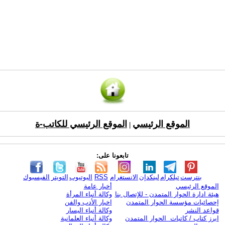
الموقع الرئيسي
الموقع الرئيسي للكاتب-ة
|
تابعونا على:
بنترست
تيلكرام
لينكدإن
الانستغرام
RSS
اليوتيوب
التويتر
الفيسبوك
الموقع الرئيسي
أخبار عامة
هيئة ادارة الحوار المتمدن - للإتصال بنا
وكالة أنباء المرأة
إحصائيات مؤسسة الحوار المتمدن
اخبار الأدب والفن
قواعد النشر
وكالة أنباء اليسار
ابرز كتاب / كاتبات الحوار المتمدن
وكالة أنباء العلمانية