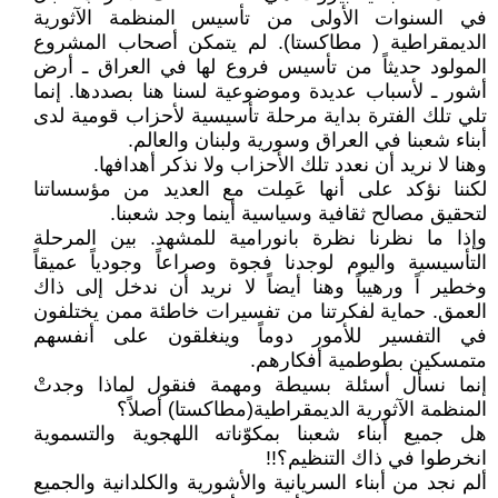
في السنوات الأولى من تأسيس المنظمة الآثورية
الديمقراطية ( مطاكستا). لم يتمكن أصحاب المشروع
المولود حديثاً من تأسيس فروع لها في العراق ـ أرض
أشور ـ لأسباب عديدة وموضوعية لسنا هنا بصددها. إنما
تلي تلك الفترة بداية مرحلة تأسيسية لأحزاب قومية لدى
أبناء شعبنا في العراق وسورية ولبنان والعالم.
وهنا لا نريد أن نعدد تلك الأحزاب ولا نذكر أهدافها.
لكننا نؤكد على أنها عَمِلت مع العديد من مؤسساتنا
لتحقيق مصالح ثقافية وسياسية أينما وجد شعبنا.
وإذا ما نظرنا نظرة بانورامية للمشهد. بين المرحلة
التأسيسية واليوم لوجدنا فجوة وصراعاً وجودياً عميقاً
وخطير اً ورهيباً وهنا أيضاً لا نريد أن ندخل إلى ذاك
العمق. حماية لفكرتنا من تفسيرات خاطئة ممن يختلفون
في التفسير للأمور دوماً وينغلقون على أنفسهم
متمسكين بطوطمية أفكارهم.
إنما نسأل أسئلة بسيطة ومهمة فنقول لماذا وجدتْ
المنظمة الآثورية الديمقراطية(مطاكستا) أصلاً؟
هل جميع أبناء شعبنا بمكوّناته اللهجوية والتسموية
انخرطوا في ذاك التنظيم؟!!
ألم نجد من أبناء السريانية والأشورية والكلدانية والجميع