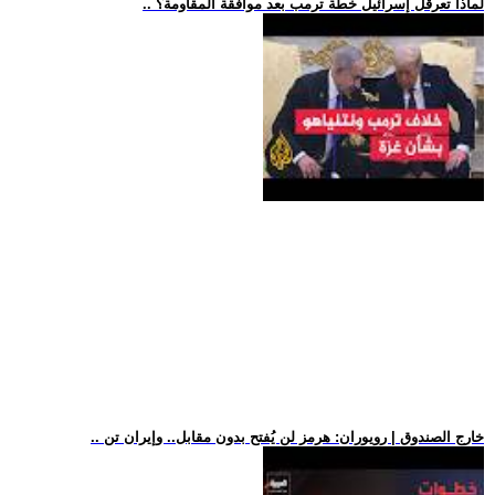
.. لماذا تعرقل إسرائيل خطة ترمب بعد موافقة المقاومة؟
.. خارج الصندوق | رويوران: هرمز لن يُفتح بدون مقابل.. وإيران تن