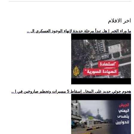
اخر الافلام
.. ما وراء الخبر | هل تبدأ مرحلة جديدة لإنهاء الوجود العسكري ال
.. هجوم حوثي جديد على المخا.. إسقاط 5 مسيرات وتحطم صاروخين في ا