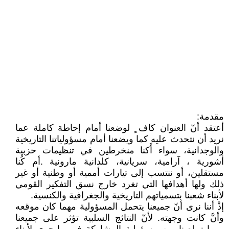
مقدمة:
أعتقد أنّ العنوان كاف ٍ لوضعنا أمام إحاطة كاملة عما
نريد أن نتحدث عليه كما ويضعنا أمام مسؤولياتنا التاريخية
والوجدانية، سواء أَكنا منخرطين في تنظيمات حزبية
أشورية ، آرامية، سريانية، كلدانية مارونية .أم كُنا
مستقلين، أو ننتسب إلى تيارات أممية أو وطنية أو غير
ذلك ولها أهدافها التي تغرد خارج نسق التفكير القومي
لأبناء شعبنا بتسمياتهم التاريخية والجغرافية والكنسية.
إذْ أننا نرى أنّ جميعنا يتحمل المسؤولية مهما كان موقعه
وأنَّ كانت وجهته. لأنّ النتائج السلبية تؤثر على جميعنا