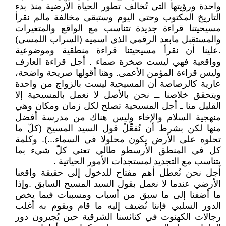
واحدة ورؤيتها التي تُخالف تطور الحياة الأرضية منذ بدء
التاريخ المكتوب وحتى اليوم وستبقى مخالفة مالم نقرأ
مسيحيتنا قراءة جديدة تتناسب مع الواقع والمتغيرات
والمستقبل مابعد الرقمي الذي اسميه (السراب اللمسي)
.علينا أن نقرأ مسيحيتنا قراءة منطقية وموضوعية
وواقعية فهي ليست صخرة صماء . أجل قراءة العارف
وليس قراءة المؤمن الأعمى. وهنا أقولها صريحة واضحة،
عارية كالرصاصة أن المسيحية ليست بالزواج من واحدة
ويتحقق خلاصنا ــ نحن بالأصل لا نعمل بالمسيحية إلا
القليل منا ـ أجل المسيحية تصلح لكل زمان ومكان وهي
منهجية السلام والإخاء وليس هناك من مدرسة أفضل
منها لكن بشرط أن نُفعِّلْ قول السيد المسيح (كلّ ما
تحلوه على الأرض يكون محلولا في السماء...). وكلمة
كل في المنطق الأرسطو طالي تعني كلّ شيء بما
يتناسب مع التجديد لمستجدات الأمور الحياتية .
أجل نحن نُعطل أهم مفتاح للدخول إلى حقيقة واقعنا
الأرضي عندما لا نعمل بقول السيد المسيح السابق .وإذا
ما أضفنا إلى ما سبق من أسباب ومسببات فيما يخص
الدور السلبي فإننا نُضيف إليه ما قام ويقوم به أغلب
رجالات الكهنوت في كنائسنا الشرقية حين يُجيرون دور