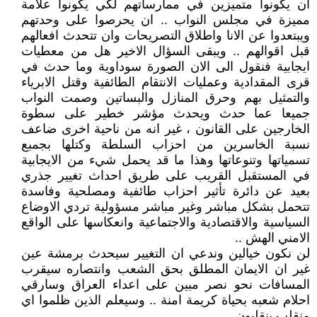
ان يكونوا متميزين في ممارساتهم لكي يكونوا علامة
مميزة في مجلس النواب .. ان يحرصوا على وحدتهم
ويبتعدوا عن الانا واطلاق التصريحات وان تتحدث افعالهم
قبل اقوالهم .. ويبقى السؤال الاخير هل من معطيات
ايجابية فنقول الى الان الصورة سوداوية وما حدث في
قرى المقدادية وعمليات الانتقام الطائفية وقتل الابرياء
والتمثيل بهم وحرق المنازل والبساتين وصمت النواب
جميعا عما حدث ويحدث مؤشر خطير على سطوة
الخارجين على القانون ، غير انه من ناحية اخرى ضاعف
نسبة الخاسرين من احزاب السلطة وكتلها بجمبع
تسمياتها وتنوعاتها وهذا ما قد يحمل شيء من الايجابية
في المستقبل القريب على طريق احداث تغيير جذري
بعيد عن دائرة تأثير احزاب طائفية ومصلحية وفاسدة
تتحمل بشكل مباشر وغير مباشر مسؤولية تردي الاوضاع
السياسية والاقتصادية والاجتماعية وانعكاسها على الواقع
الامني الهش ..
لن نكون خيالين وندعي ان التغيير سيحدث برمشة عين
غير ان الايمان المطلق بحق الشعب وانتصاره سيقرب
المسافات نحو نصر مبين على اعداء العراق وسارقي
احلام شعبه بحياة كريمة امنة .. وسيعلم الذين ظلموا اي
منقلب ينقلبون .