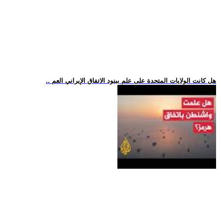
.. هل كانت الولايات المتحدة على علم ببنود الاتفاق الإيراني العم