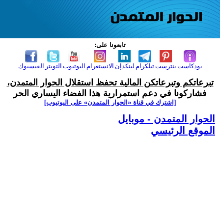
تابعونا على:
بودكاست
بنترست
تيلكرام
لينكدإن
الانستغرام
اليوتيوب
التويتر
الفيسبوك
تبرعاتكم وتبرعاتكن المالية تحفظ استقلال الحوار المتمدن،
فشاركونا في دعم استمرارية هذا الفضاء اليساري الحر
[اشترك في قناة ‫«الحوار المتمدن» على اليوتيوب]
الحوار المتمدن - موبايل
الموقع الرئيسي