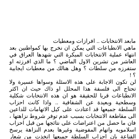
مابعد الانتخابات .. افرازات ومعطيات
ماهي الانطباعات التي يمكن ان نخرج بها كمواطنين بعد
انتهاء عملية الانتخابات المبكرة التي شهدها العراق في
العاشر من تشرين الاول الماضي ؟ ما الذي افرزته او
ستفرزه من سلطات ؟ وهل هنالك من معطيات ايجابية
؟ !
لن تكون الاجابة على هذه الاسئلة وسواها عسيرة ولا
تحتاج الى فلسفة هذا المحلل او ذاك حيث ان اكثر
الانطباعات قربا للحقيقة هو ان هذه الانتخابات شكلية
وسطحية وبعيدة عن الشفافية .. واذا كانت احزاب
السلطة جميعها قد اعتادت على كيل الاتهامات للداعين
الى مقاطعة الانتخابات بسبب عدم توفر شروط نزاهتها ،
فان ما حصل من اعتراضات على نتائجها من قبل احزاب
اسلامويه واتهام المفوضية وغيرها بعدم النزاهة يرسخ
القناعة بان احزاب السلطة جميعها اتخذت من شعار