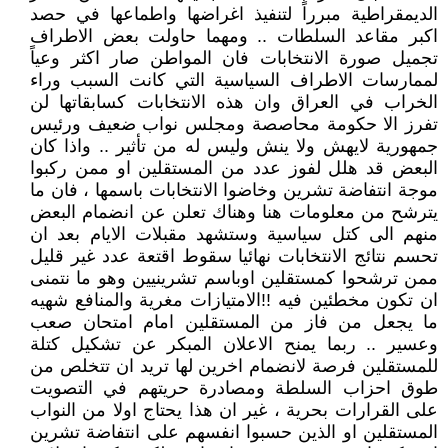
الديمقراطية مبرراً لتنفيذ اغراضها واطماعها في حصد
اكبر مقاعد السلطات .. ومهما حاولت بعض الاطراف
تجميل صورة الانتخابات فان المواطن صار اكثر وعياً
لممارسات الاطراف السياسية التي كانت السبب وراء
الخراب في العراق وان هذه الانتخابات كسابقاتها لن
تفرز الا حكومة محاصصة ومجلس نواب ضعيف ورئيس
جمهورية لايهش ولا ينش وليس له من تأثير .. واذا كان
البعض قد هلل لفوز عدد من المستقلين او ممن ركبوا
موجة انتفاضة تشرين وخاضوا الانتخابات باسمها ، فان ما
يترشح من معلومات هنا وهناك تعلن عن انضمام البعض
منهم الى كتل سياسية وستشهد مقبلات الايام بعد ان
تحسم نتائج الانتخابات نهائيا سقوط اقتعة عدد غير قليل
ممن ترشحوا كمستقلين اوباسم تشرينيين وهو ما نتمنى
ان تكون مخطئين فيه !!الامتيازات مغرية والمنافع شهيه
ما يجعل من فاز من المستقلين امام امتحان صعب
وعسير .. ربما يمنح الاعلان المبكر عن تشكيل كتلة
للمستقلين فرصة لانضمام اخرين لها تريد ان تتخلص من
طوق احزاب السلطة ومصادرة حريتهم في التصويت
على القرارات بحرية ، غير ان هذا يحتاج اولا من النواب
المستقلين او الذين حسبوا انفسهم على انتفاضة تشرين