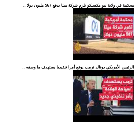
.. محكمة في ولاية نيو مكسيكو تلزم شركة ميتا بدفع 567 مليون دولا
.. الرئيس الأمريكي دونالد ترمب يوقع أمرا تنفيذيا يستهدف ما وصفه