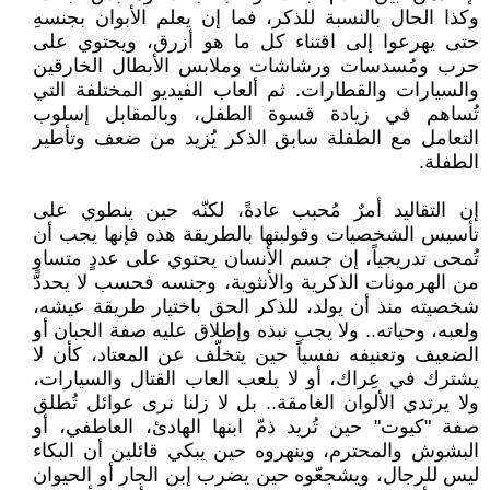
وكذا الحال بالنسبة للذكر، فما إن يعلم الأبوان بجنسهِ
حتى يهرعوا إلى اقتناء كل ما هو أزرق، ويحتوي على
حرب ومُسدسات ورشاشات وملابس الأبطال الخارقين
والسيارات والقطارات. ثم ألعاب الفيديو المختلفة التي
تُساهم في زيادة قسوة الطفل، وبالمقابل إسلوب
التعامل مع الطفلة سابق الذكر يُزيد من ضعف وتأطير
الطفلة.
إن التقاليد أمرٌ مُحبب عادةً، لكنّه حين ينطوي على
تأسيس الشخصيات وقولبتها بالطريقة هذه فإنها يجب أن
تُمحى تدريجياً، إن جسم الأنسان يحتوي على عددٍ متساوٍ
من الهرمونات الذكرية والأنثوية، وجنسه فحسب لا يحددّ
شخصيته منذ أن يولد، للذكر الحق باختيار طريقة عيشه،
ولعبه، وحياته.. ولا يجب نبذه وإطلاق عليه صفة الجبان أو
الضعيف وتعنيفه نفسياً حين يتخلّف عن المعتاد، كأن لا
يشترك في عِراك، أو لا يلعب العاب القتال والسيارات،
ولا يرتدي الألوان الغامقة.. بل لا زلنا نرى عوائل تُطلق
صفة "كيوت" حين تُريد ذمّ ابنها الهادئ، العاطفي، أو
البشوش والمحترم، وينهروه حين يبكي قائلين أن البكاء
ليس للرجال، ويشجعّوه حين يضرب إبن الجار أو الحيوان