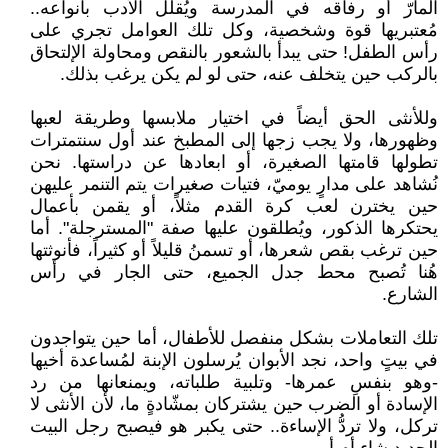
المارّ أو رفاقه في المدرسة ويُقلل الأدب بأنواعه..
مُعتبريها قوة وشخصية، وكل تلك العوامل تجري على
رأس الطفل! حتى يبدأ بالشعور بالنقص ومحاولة الإلتحاق
بالركب حين يتخلف عنه، حتى لو لم يكن يرغب بذلك.
وللأنثى الحق أيضاً في اختيار ملابسها وطريقة لعبها
وظهورها، ولا يجب زجها إلى المطبخ عند أول سنتمترات
تطولها قامتها الصغيرة، أو ابعادها عن دراستها. نحن
نُشاهد على مدارٍ يوميّ، فتيات صغيرات يتم التنمر عليهن
حين يخترن لعب كرة القدم مثلاً، أو يقمن بأعمال
يحتكرها الذكور، ويُطلقون عليها صفة "المسترجلة". أما
حين ترغب بقص شعرها، أو تسمنُ قليلاً أو كثيراً، فأنوثتها
هُنا تُصبح محط جدل الجميع، حتى الجار في رأس
الشارع.
تلك التعاملات بشكل منفصل للأطفال، أما حين يتواجدون
في بيتٍ واحد، نجد الأبوان يُرسلون الإبنة لمُساعدة أخيها
-وهو بنفسِ عمرها- وتلبية طلباته، ويمنعانها من رد
الإسادة أو الضرب حين يشتركان بمشّادةٍ ما، لأن الأنثى لا
تركل، ولا تردُّ الإساءة.. حتى يكبر هو فيصبح رجل البيت