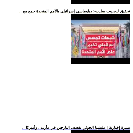
.. تحقيق لـ-دروب سايت-: دبلوماسي إسرائيلي بالأمم المتحدة جمع مع
.. نشرة إخبارية | مليشيا الحوثي تقصف النازحين في مأرب.. وأميركا