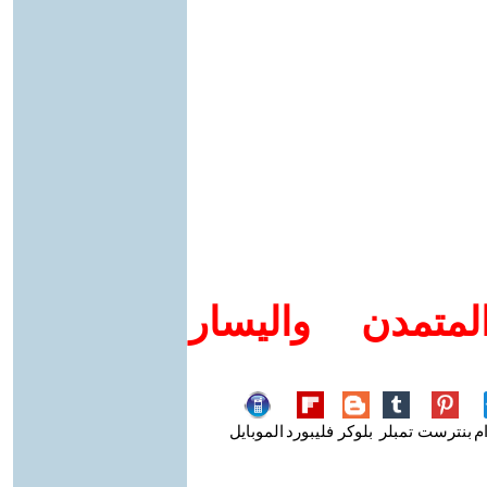
متمدن واليسار
م
بنترست
تمبلر
بلوكر
فليبورد
الموبايل