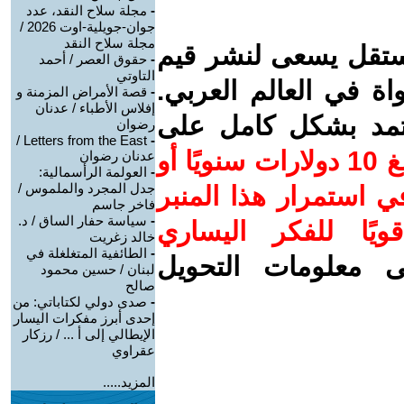
-
مجلة سلاح النقد، عدد
جوان-جويلية-اوت 2026 /
مجلة سلاح النقد
ستقل يسعى لنشر قيم
-
حقوق العصر / أحمد
التاوتي
واة في العالم العربي.
-
قصة الأمراض المزمنة و
إفلاس الأطباء / عدنان
عتمد بشكل كامل على
رضوان
Letters from the East /
-
ساهم/ي معنا! بدعمكم بمبلغ 10 دولارات سنويًا أو
عدنان رضوان
-
العولمة الرأسمالية:
جدل المجرد والملموس /
 استمرار هذا المنبر
فاخر جاسم
-
سياسة حفار الساق / د.
ويًا للفكر اليساري
خالد زغريت
-
الطائفية المتغلغلة في
ى معلومات التحويل
لبنان / حسين محمود
صالح
-
صدى دولي لكتاباتي: من
إحدى أبرز مفكرات اليسار
الإيطالي إلى أ ... / رزكار
عقراوي
المزيد.....