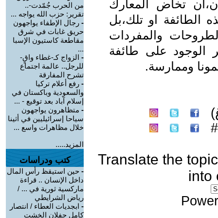
ن،ان تخاض المعارك
من الحرب جُمّدت-..
تقرير: حزب الله يواجه ...
 الطائفة او تلك،بل
-
رجال الإطفاء يواجهون
حريق غابات في شرق
لطروحات والمفردات
مقاطعة كاستيون الإسبا
 الوجود على طائفة
...
-
الزواج كـ-غطاء واقٍ-
مونا وممارسة.
للرجل.. عالمة اجتماع
تشرح المفارقة
-
رفع أعلام تركيا
والسعودية وباكستان في
إسلام آباد بعد توقيع - ...
)
-
متظاهرون يواجهون
سياحا إسرائيليين في أثينا
خلال مظاهرات واسع ...
المزيد.....
Translate the topic
كتب ودراسات
-
حين استيقظ رأس المال
into
داخل الإنسان .. قراءة
ماركسية ثورية في ... /
رياض الشرايطي
Power
-
ابجديات العطاء / انتصار
كامل جفلان الخشت