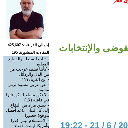
ي الحر
لفوضى والإنتخابات
إجمالي القراءات: 425,607
المقالات المنشورة: 195
-
ذئاب السلطة والقطيع
المطيع
-
كأننا نطف خرجت من
بين الذل والرذائل
-
أين الغرباء؟؟؟
-
نص عربي مشوه لزمن
مشوه
-
لا تكن منطقيا...كن ثائرا
في قافلة (لا..)
-
حسن مراد من البقاع
إلى كل لبنان...(غد أفضل
يتوهج) حضورا
-
اﻹستسلام ليس قدرا
وأمريكا ليست قضاء