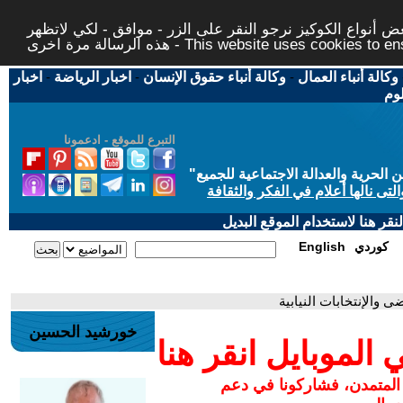
 أنواع الكوكيز نرجو النقر على الزر - موافق - لكي لاتظهر
This website uses cookies to ensure you ge
وكالة أنباء العمال
-
وكالة أنباء حقوق الإنسان
-
اخبار الرياضة
-
اخبار
لوم
التبرع للموقع - ادعمونا
حرية والعدالة الاجتماعية للجميع
"
تى نالها أعلام في الفكر والثقافة
قر هنا لاستخدام الموقع البديل
كوردي
English
ى والإنتخابات النيابية
خورشيد الحسين
لموبايل انقر هنا
 المتمدن، فشاركونا في دعم