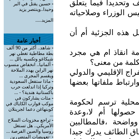
 وتحديدا فيما يتعلق
-
حسين يقتل في البر
وحيدا..وينتصر يزيد
يس الوزراء وصلاحياته
المزيد.....
هذه الجزئية أم أن
أخبار عامة
-
شاهد.. أكثر من 90 ألف
مة انقاذ ام هي مجرد
بطة مطاطية تغطي نهر
شيكاغو وتكسيه بالل ...
لكلمة من معنى؟
-
ألمانيا.. انخفاض منسوب
نهر الراين يهدد الملاحة
راج الإقليمي والدولي
ويقسم المجرى ...
رتباط ملفاتها بعضها
-
ماذا ستفعل السعودية
وتركيا إذا اندلعت حرب
باكستانية هندية؟ - ...
-
مئات يشاركون في
محلية ترسم لحكومة
موكب قوارب الكاياك في
كوبنهاغن دعما لجرينلان
حصولها أم لا،وعدة
...
واضحة ،فالمطالبين
-
تراجع مخزونات السلاح
الأمريكي.. هل تستغل
فاق الطائف يدرك جيدا
روسيا والصين الفرصة ...
-
-تعويضات المتضررين