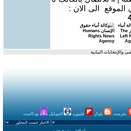
موقع الى الان :
ى والإنتخابات النيابية
بنترست
بلوكر
فليبورد
الموبايل
بودكاست
اضافة موضوع جديد