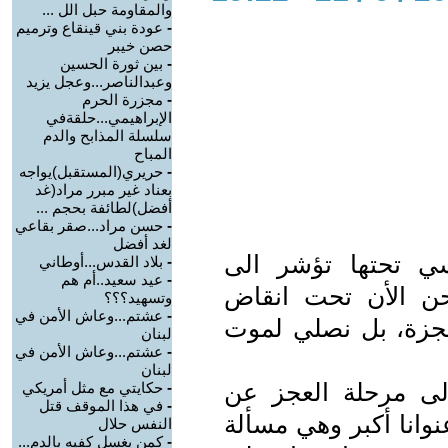
والمقاومة حبل الل ...
-
عودة بني قينقاع وترميم
حصن خيبر
-
بين ثورة الحسين
وعبدالناصر...وعجل يزيد
-
مجزرة الحرم
الإبراهيمي...حلقةفي
سلسلة المذابح والدم
المباح
-
حريري(المستقبل)يواجه
بعناد غير مبرر مراد(غد
أفضل)لطائفة بحجم ...
-
حسن مراد...صقر بقاعي
لغد أفضل
سي تحتها تؤشر الى
-
بلاد القدس...أوطاني
-
عيد سعيد..أم هم
حن الأن تحت انقاض
وتسهيد؟؟؟
-
عشتم...وعاش اﻷمن في
معجزة، بل نصلي لموت
لبنان
-
عشتم...وعاش الأمن في
لبنان
الى مرحلة العجز عن
-
حكايتي مع مثل أمريكي
-
في هذا الموقف قتل
وانا أكبر وهي مسألة
النفس حلال
-
كمن يغسل كفيه بالدم...