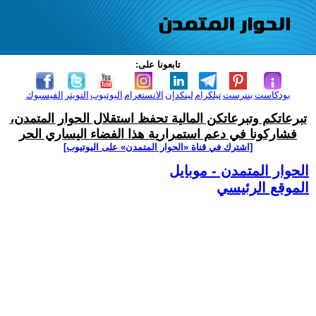
تابعونا على:
بودكاست
بنترست
تيلكرام
لينكدإن
الانستغرام
اليوتيوب
التويتر
الفيسبوك
تبرعاتكم وتبرعاتكن المالية تحفظ استقلال الحوار المتمدن،
فشاركونا في دعم استمرارية هذا الفضاء اليساري الحر
[اشترك في قناة ‫«الحوار المتمدن» على اليوتيوب]
الحوار المتمدن - موبايل
الموقع الرئيسي