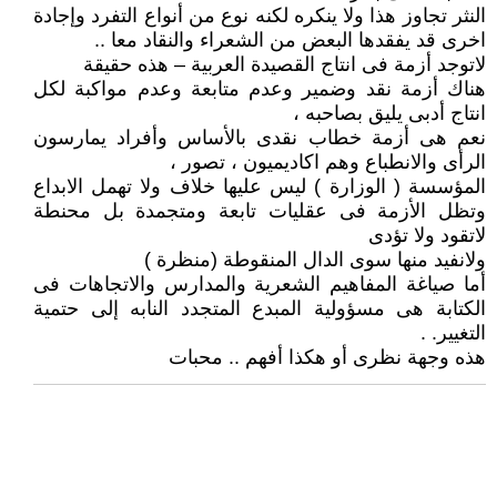
النثر تجاوز هذا ولا ينكره لكنه نوع من أنواع التفرد وإجادة
اخرى قد يفقدها البعض من الشعراء والنقاد معا ..
لاتوجد أزمة فى انتاج القصيدة العربية – هذه حقيقة
هناك أزمة نقد وضمير وعدم متابعة وعدم مواكبة لكل
انتاج أدبى يليق بصاحبه ،
نعم هى أزمة خطاب نقدى بالأساس وأفراد يمارسون
الرأى والانطباع وهم اكاديميون ، تصور ،
المؤسسة ( الوزارة ) ليس عليها خلاف ولا تهمل الابداع
وتظل الأزمة فى عقليات تابعة ومتجمدة بل محنطة
لاتقود ولا تؤدى
ولانفيد منها سوى الدال المنقوطة (منظرة )
أما صياغة المفاهيم الشعرية والمدارس والاتجاهات فى
الكتابة هى مسؤولية المبدع المتجدد النابه إلى حتمية
التغيير. .
هذه وجهة نظرى أو هكذا أفهم .. محبات