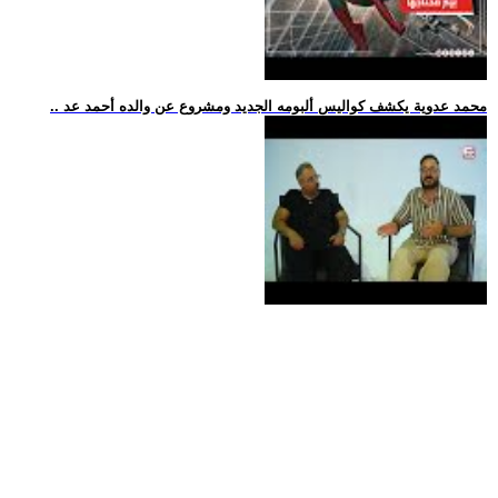
.. محمد عدوية يكشف كواليس ألبومه الجديد ومشروع عن والده أحمد عد