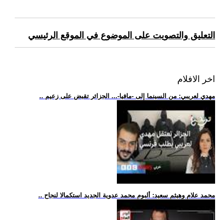
التعليق والتصويت على الموضوع في الموقع الرئيسي
اخر الافلام
.. مهدي لعريبي: من السينما إلى -مافيا-... الجزائر تقبض على زعيم
.. محمد علام وهيثم سعيد: ألبوم محمد عدوية الجديد استكمالا لنجاح