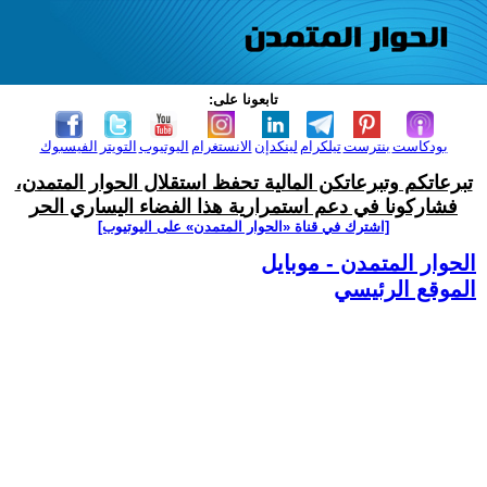
تابعونا على:
بودكاست
بنترست
تيلكرام
لينكدإن
الانستغرام
اليوتيوب
التويتر
الفيسبوك
تبرعاتكم وتبرعاتكن المالية تحفظ استقلال الحوار المتمدن،
فشاركونا في دعم استمرارية هذا الفضاء اليساري الحر
[اشترك في قناة ‫«الحوار المتمدن» على اليوتيوب]
الحوار المتمدن - موبايل
الموقع الرئيسي