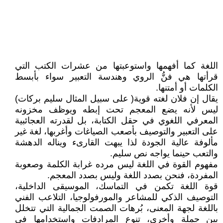
اللغة كما أفهمها واستوعبتها من عشرات الكتب التي
قرأتها هي فنُّ الروي وهندسة التعبير سواء بأبسط
الكلمات أو أمتنها.
يقال إن فلان لغته قوية( على سبيل المثال سليم بركات)
ليس لأنه يضع المعجم تحت إبطه ويوظف مخزونه
المعرفي اللغوي في حقل الكتابة، بل لقدرته العجائبية
على التعبير والتوصيف بأصعب الصياغات وأغربها، لغة غير
مألوفة عالية الجودة لذا يبهت القارىء ويناله الدهشة
والتعب حينما يواجه نص سليم.
مفهوم القوة في اللغة ليس مرده غرابة الكلمة وصعوبة
المفردة، فنحن بصدد اللغة وليس بصدد المعجم.
قوة اللغة تكمن في التماسك، الموسيقى الداخلية،
التوصيف الذكي للمشاعر والمورفولوجيا، التلاعب الفني
باللغة لجهة المعنى، بُرهات الصمت الجمالية التي تتخلل
بين جملة وأخرى، تنوع المرادفات واستخدامها في