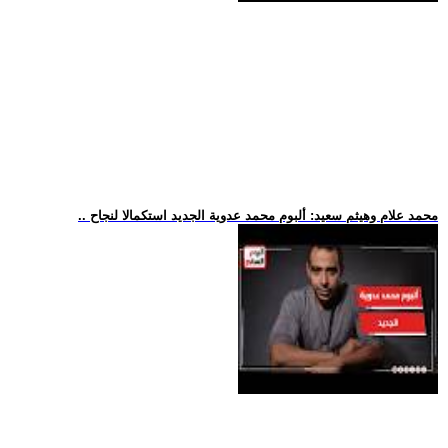
.. محمد علام وهيثم سعيد: ألبوم محمد عدوية الجديد استكمالا لنجاح