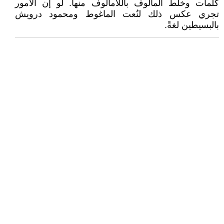
كلمات وخلط المألوف باللامألوف منها. لو إن الأمور
تجري عكس ذلك لنُعت الماغوط ومحمود درويش
بالبسيطين لغةً.