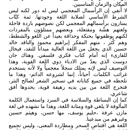
المكان والزمان المناسبين.
لا أُنفي إن الرأسمال المعجمي ليس له دور لكنه ليس
الشرط الأساسي لصلابة اللغة وجودتها. ثمة كتّاب
يمتازون برأسمالهم المعجمي لكن نصوصهم باردة قاحلة
ولغتهم هشّة ومفتعلة، وبعضهم ممتلؤون بالمفردات
لكنهم يوظفونها بحنكة وحذاقة بعيداً عن اللغو والشطط،
وهم كُثر ، منهم المفكر إبراهيم محمود والناقد خالد
حسين الذي يجعل من اللغة العالية ميداناً للنقد، فيخال
للقارىء إنه أمام كتاب فكري فلسفي. وهناك جان
دوست الذي يعدّ من الادباء ذوي اللغة القوية، وهذا
التوصيف ليس لإنه يمتلك سجلاً معجمياً ولا لأنه يستخدم
غرائب الكلمات أحياناً، إنما لشروعه الدائم- وهذا ما
نلحظه في جميع كتاباته في تسخير الشعر لصالح النثر،
فتخرج اللغة من بين يديه رهيفة قوية، يحدوها أفق
شاعري.
كما إن البساطة والسلاسة في السرد واستعمال الكلمة
المألوفة لا يلغي قوة ومتانة اللغة، وهذا ما نشهده في لغة
مازن عرفة ،حليم يوسف، مها حسن، وهيثم حسين
وغيرهم من مبدعينا.
اللغة هي اقتناص السحر ومطاردة المعنى، وليس تجميع