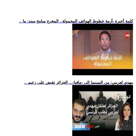
.. كلمة أخيرة -أزمة خطوط الهواتف المحمولة.. المخرج سامح سند: ما
.. مهدي لعريبي: من السينما إلى -مافيا-... الجزائر تقبض على زعيم