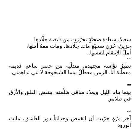
سعيدٌ، سعادة ضحيّةٍ تحرّرت من قبضة جلّادها.
حزينٌ، حُزن ضحيّةٍ مات جلّادها، ومات معهُ أملها،
أملُ الإنتقام لنفسها..
**
نظيرُ نوّاسة مجتهدة، متدلّية من خصر ساعةٍ قديمة
معطّبة أنا. الزمن معطّلٌ بينما الشيخوخة لا تني تداهمني.
**
بينما ينام الليل ويمدّد ساقي ظلّمته، ينتفض القلق والأرق
في ظلامي
**
آخر مرّةٍ جرّبت أن اتقمص وجدانياً دور العاشق، ماتت
الورود