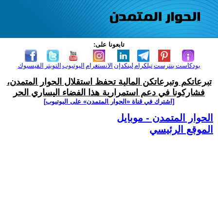
تابعونا على:
بودكاست
بنترست
تيلكرام
لينكدإن
الانستغرام
اليوتيوب
التويتر
الفيسبوك
تبرعاتكم وتبرعاتكن المالية تحفظ استقلال الحوار المتمدن،
فشاركونا في دعم استمرارية هذا الفضاء اليساري الحر
[اشترك في قناة ‫«الحوار المتمدن» على اليوتيوب]
الحوار المتمدن - موبايل
الموقع الرئيسي