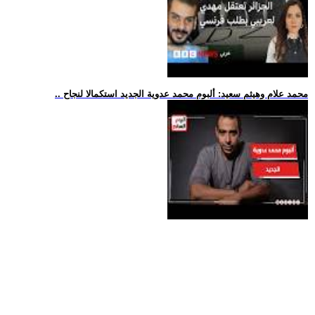
.. محمد علام وهيثم سعيد: ألبوم محمد عدوية الجديد استكمالا لنجاح