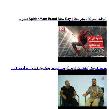
.. فيلم Spider-Man: Brand New Day | البداية اللي كان بيتر محتا
.. محمد عدوية يكشف كواليس ألبومه الجديد ومشروع عن والده أحمد عد