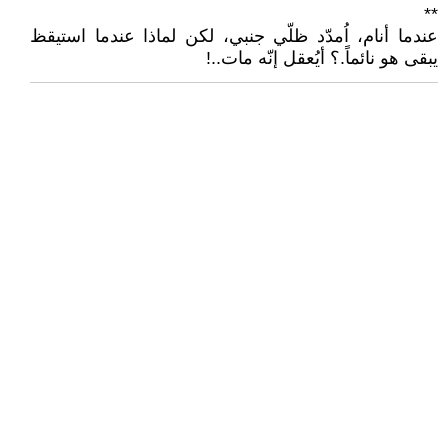
**
عندما أنام، اُمدّد ظلّي جنبي، لكن لماذا عندما استيقظ
يبقى هو نائماً.؟ أيُعقل إنّه مات..!