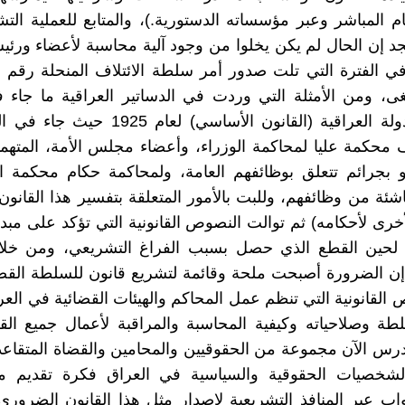
م المباشر وعبر مؤسساته الدستورية.)، والمتابع للعملية الت
د إن الحال لم يكن يخلوا من وجود آلية محاسبة لأعضاء ور
الملغى، ومن الأمثلة التي وردت في الدساتير العراقية ما جاء
ف محكمة عليا لمحاكمة الوزراء، وأعضاء مجلس الأمة، المتهم
 بجرائم تتعلق بوظائفهم العامة، ولمحاكمة حكام محكمة ال
اشئة من وظائفهم، وللبت بالأمور المتعلقة بتفسير هذا القانون
أخرى لأحكامه) ثم توالت النصوص القانونية التي تؤكد على مبدأ
 لحين القطع الذي حصل بسبب الفراغ التشريعي، ومن خل
إن الضرورة أصبحت ملحة وقائمة لتشريع قانون للسلطة القض
 القانونية التي تنظم عمل المحاكم والهيئات القضائية في العر
ة وصلاحياته وكيفية المحاسبة والمراقبة لأعمال جميع الق
يدرس الآن مجموعة من الحقوقيين والمحامين والقضاة المتقا
لشخصيات الحقوقية والسياسية في العراق فكرة تقديم م
ب عبر المنافذ التشريعية لإصدار مثل هذا القانون الضرور