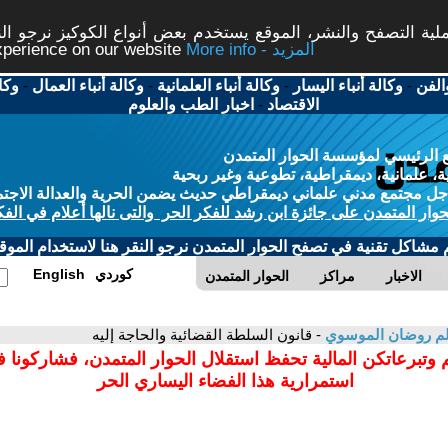
ة التصفح والنشر، الموقع يستخدم بعض أنواع الكوكيز نرجو النق
More info - المزيد
experience on our website
الفن
-
وكالة أنباء اليسار
-
وكالة أنباء العلمانية
-
وكالة أنباء العمال
-
وكا
الاقتصاد
-
اخبار الطب والعلوم
 الرئيسي لمؤسسة الحوار المتمدن
، علمانية، ديمقراطية، تطوعية وغير ربحية
ل مجتمع مدني علماني ديمقراطي حديث يضمن الحرية والعدالة الاجتم
حوار المتمدن على جائزة ابن رشد للفكر الحر والتى نالها أعلام في الفك
م مشاكل تقنية في تصفح الحوار المتمدن نرجو النقر هنا لاستخدام الموقع
كوردي
English
الاخبار
مراكز
الحوار المتمدن
م روضان الموسوي
- قانون السلطة القضائية والحاجة إليه
 وتبرعاتكن المالية تحفظ استقلال الحوار المتمدن، فشاركونا 
استمرارية هذا الفضاء اليساري الحر