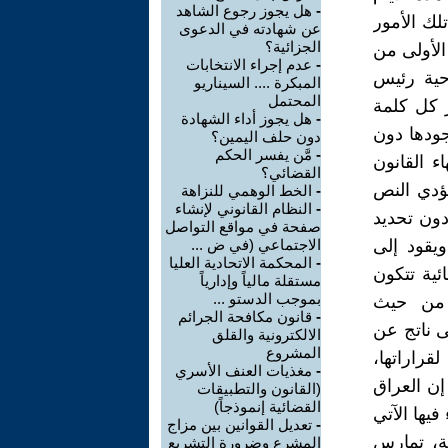
-
هل يجوز رجوع الشاهد
لك الأمور
عن شهادته في الدعوى
الجزائية؟
الأولى من
-
عدم إجراء الانتخابات
حية رئيس
المبكرة .... السيناريو
المحتمل
ر كل كلمة
-
هل يجوز أداء الشهادة
جودها دون
دون حلف اليمين؟
-
مَّن يفسر الحكم
ء القانون
القضائي؟
ؤدي النص
-
الخط الوهمي للنزاهة
-
النظام القانوني لإنشاء
دون تحديد
صفحة في مواقع التواصل
ويقود إلى
الاجتماعي (في ض ...
-
المحكمة الاتحادية العليا
ية تتكون
مستقلة مالياً وإدارياً
بموجب الدستو ...
 من حيث
-
قانون مكافحة الجرائم
ى ناتج عن
الالكترونية والقلق
المشروع
قراراتها،
-
مغذيات العنف الأسري
إن العراق
(القانون والتطبيقات
القضائية إنموذجاً)
تور التي جاء فيها الآتي
-
تعديل القوانين بين مزاج
ية، تمارس
المشرع وضرورة التشريع