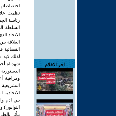
اختصاصاته
نظمت علاقا
رئاسة الجم
السلطة ال
الاتحاد ال
العلاقة بين
القضائية ف
لذلك لابد 
شهدناه أخي
اخر الافلام
الدستورية 
ومراقبة أ
التشريعية 
الاتحادية 
بني ادم وا
التوابون) 
يتأثر بال