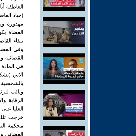
العاطفة أيا
(حياد القاض
مهدورة وي
القضاة يك
تلقاء الق
وفي القضاء
القضائية 
الآتي (تش
بالشخصية ا
ونائب للرئ
الرقابة وا
خرجت تلك 
محكمة التم
القضائي ول