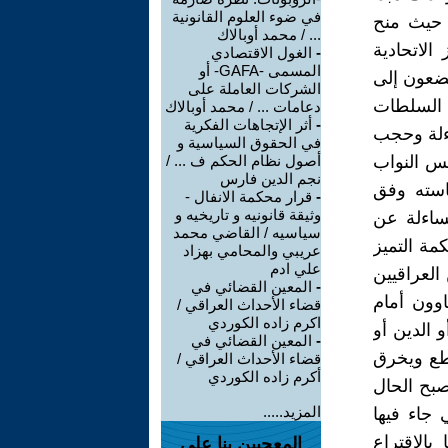
في ضوء العلوم القانونية
ة حيث منح
... / محمد أوبالاك
الاتحادية
-
الغول الاقتصادي
المسمى -GAFA- أو
خضعون إلى
الشركات العاملة على
ي السلطات
دعامات ... / محمد أوبالاك
-
أثر الإتجاهات الفكرية
ءلة وحجب
في الحقوق السياسية و
الداخلي لمجلس النواب
أصول نظام الحكم ف ... /
نجم الدين فارس
ئاسته وفق
-
قرار محكمة الانفال -
وثيقة قانونيه و تاريخيه و
ساءلة عن
سياسيه / القاضي محمد
مة التميز
عريبي والمحامي بهزاد
علي ادم
العراقيين
-
المعين القضائي في
متساوون أمام
قضاء الأحداث العراقي /
اكرم زاده الكوردي
 الدين أو
-
المعين القضائي في
اطع ويخرق
قضاء الأحداث العراقي /
أكرم زاده الكوردي
صبح الحال
المزيد.....
(5) من الدستور التي جاء فيها
الاقتراع
المعجبين بنا على