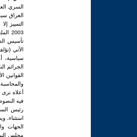
السري العا
العراق سيج
2003 
الآتي (تؤل
سياسية، أو
الجرائم الن
القوانين ال
والمحاسبة
أعلاه نرى 
فيه النصوص
رئيس السلط
استثناء، و
الجهات وا
مجلس النوا