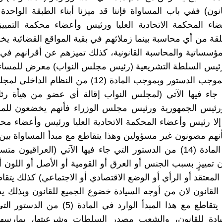
انون) ففي باب المساواة فإننا قد ميزنا أبناء الطبقة الواحد
ء المحكمة الاتحادية العليا ورئيس وأعضاء محكمة التمييز 
ة من أي محاسبة بينما زملائهم في بقية المواقع القضائية ي
لمؤسساتية والمحاسبة القانونية، كذلك تميزهم عن أقرانهم ف
رئيس السلطة التشريعية (رئيس مجلس النواب) معرض للمسا
الثقة عنه بموجب الدستور وبموجب المادة (12) من النظام 
ي جاء فيها الآتي (لمجلس النواب إقالة أي عضو من هيأة ر
 ورئيس الجمهورية ورئيس مجلس الوزراء فأنهم يخضعون للم
إلا رئيس وأعضاء المحكمة الاتحادية العليا ورئيس وأعضاء محك
فأنهم مصونون غير مسؤولين وهذا يتقاطع مع مبدأ المساواة بين 
الوارد في المادة (14) من الدستور التي جاء فيها الآتي (العراقيون 
 تمييزٍ بسبب الجنس أو العرق أو القومية أو الأصل أو اللون أو
المعتقد أو الرأي أو الوضع الاقتصادي أو الاجتماعي) كذلك يتق
 القانون لان من أوجه السيادة خضوع الجميع للقانون وبذلك ي
القائم الآن يتقاطع مع هذا المبدأ الوارد في المادة 
يادة للقانون، والشعب مصدر السلطات وشرعيتها، يمارسها ب