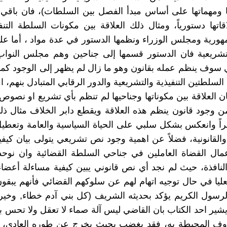
ا ومهماتها على أساس مبدأ الفصل بين السلطات)، فان باقي
تها دستورياً، ومثال ذلك العلاقة بين مكونات السلطة التن
هورية ومجلس الوزراء ونظمها الدستور في عدة مواد ، أما 
تشريعية فان الدستور قسمها إلى جناحين وهم مجلس النو
ذي سوف ينظم عمله بقانون وهو ما زال لم يظهر إلى الوجود كما
 السلطتين التنفيذية والتشريعية والدور الرقابي المتبادل بنهم، 
ان العلاقة بين مكوناتها وجناحيها لم تنظم بأي تشريع او نصوص
من وجود قانون ينظم هذه العلاقة ويقطع دابر الخلاف مثال ذل
راً وانعكس بشكل سلبي على الحياة السياسية والعامة وتعطي
والقانونية، فضلاً عن اهمية وجود نص تشريعي يتولى بيان كيف
عمال القضاة العاملين في جناحي السلطة القضائية وان نوح
النافذة، حيث لم نجد أي نص قانوني يبين كيفية مساءلة أعضا
العليا في حال توجيه اتهام لهم عن سلوكهم القضائي فأنهم يبق
لرسول الكريم يؤكد بحديثه الشريف (كل بني آدم خطاء, وخير 
ويشير احد الكتاب بان القاضي ليس آلة صماء لا تعقل ولا تحس 
ظروف المحيطة به، فقد يغضب بحيث يخرج عن طوره العادي، و