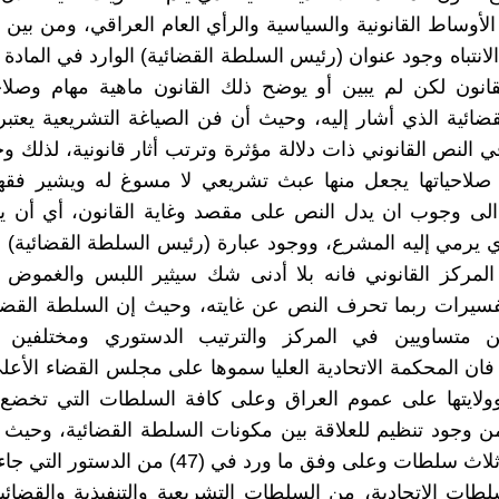
لأوساط القانونية والسياسية والرأي العام العراقي، ومن بين ت
لانتباه وجود عنوان (رئيس السلطة القضائية) الوارد في المادة 
انون لكن لم يبين أو يوضح ذلك القانون ماهية مهام وصلا
ضائية الذي أشار إليه، وحيث أن فن الصياغة التشريعية يعتب
النص القانوني ذات دلالة مؤثرة وترتب أثار قانونية، لذلك و
 صلاحياتها يجعل منها عبث تشريعي لا مسوغ له ويشير فقها
الى وجوب ان يدل النص على مقصد وغاية القانون، أي أن ي
ي يرمي إليه المشرع، ووجود عبارة (رئيس السلطة القضائية) 
المركز القانوني فانه بلا أدنى شك سيثير اللبس والغموض 
فسيرات ربما تحرف النص عن غايته، وحيث إن السلطة القضائ
ن متساويين في المركز والترتيب الدستوري ومختلفين
فان المحكمة الاتحادية العليا سموها على مجلس القضاء الأعل
وولايتها على عموم العراق وعلى كافة السلطات التي تخضع ل
من وجود تنظيم للعلاقة بين مكونات السلطة القضائية، وحيث 
مكون من ثلاث سلطات وعلى وفق ما ورد في (47) من الدس
لطات الاتحادية، من السلطات التشريعية والتنفيذية والقضائ