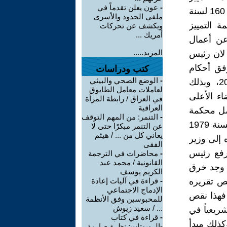
-
عون يعلن تقدماً في
وعلى وفق ما جاء في المادة (55/أولا/ح) من قانون التنظيم القضائي رقم 160 لسنة
ملفي الحدود والأسرى
ة التمييز
ويكشف عن تحركات
أمريك ...
عن أعمال
المزيد.....
لان رئيس
فق أحكام
كتب ودراسات
-
الوضع الصحي والبيئي
المادة (2/أولاً/2) من قانون مجلس القضاء الأعلى رقم 45 لسنة 2017، وبذلك
لعاملات معامل الطابوق
ء الأعلى
في العراق / رابطة المرأة
العراقية
عمل محكمة
-
التنمر: من المهم التوقف
التمييز لان نص المادة (55/أولاً/ح) من قانون التنظيم القضائي رقم 160 لسنة 1979
عن التنمر مبكرًا حتى لا
يعاني كل من ... / هيثم
 إلى وزير
الفقى
يرفع رئيس
-
محاضرات في الترجمة
القانونية / محمد عبد
ا وجد خرق
الكريم يوسف
ص تقريره
-
قراءة في آليات إعادة
الإدماج الاجتماعي
 فهذا نقص
للمحبوسين وفق الأنظمة
... / سعيد زيوش
شريعياً في
-
قراءة في كتاب
كذلك مبدأ
-الروبوتات: نظرة صارمة