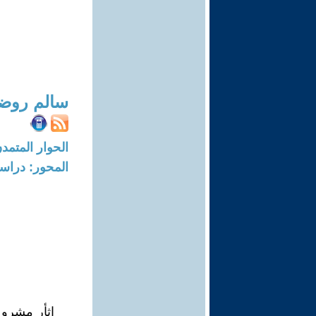
سالم روض
الحوار المتمدن-العدد: 6832 - 1
المحور: دراسا
اثأر مشروع 