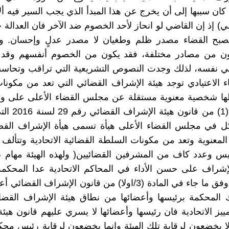
ً كان سببها إلى أن يخرج عن هذا المبدأ الذي يجب السير فيه أل
ي) إذ إن القاضي لو انحاز لأحد الخصوم ضد الآخر فان العدالة ح
صبح القضاء مصدر ظلم وطغيان لا مصدر عدلٍ وإحسان. وال
ون من مصادر مختلفة، فقد يكون من الخصوم أنفسهم وقد
اضي نفسه، لذلك وجدت النصوص التشريعية التي تراقب وتحاس
 الاعتيادي توجد هيئة الإشراف القضائي التي تعد من مكون
ولها شخصية معنوية مستقلة عن مجلس القضاء الأعلى على وف
في المادة (1) من قا
كل في مجلس القضاء الأعلى هيأة تسمى هيأة الإشراف القضا
لمعنوية وتعد من مكونات السلطة القضائية الاتحادية وتتأل
يس وعدد كاف من المشرفين القضائيين( ولهذه الهيئة مهام ع
لإشراف على حسن الأداء في المحاكم الاتحادية عدا المحكمة 
العليا على وفق ما جاء في المادة (3/اولا) من قانون الإشراف الق
المحكمة برئيسها وأعضائها من نطاق هيئة الإشراف القضا
ييز الاتحادية فان رئيسها وأعضائها لا يسري عليهم قانون هيئ
ا يخضعون لرقابة تلك الهيئة وإنما يخضعون لرقابة رئيس محكم