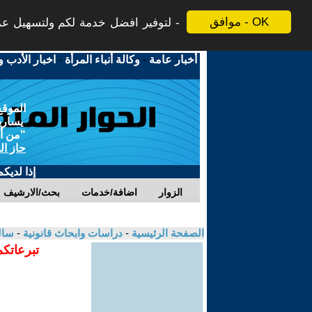
موافق - OK
لتوفير افضل خدمة لكم ولتسهيل عملي
أخبار عامة
-
وكالة أنباء المرأة
-
اخبار الأدب و
الموقع
يسارية
"من أج
حاز ال
إذا لديك
الزوار
اضافة/خدمات
بحث/الارشيف
الصفحة الرئيسية
-
دراسات وابحاث قانونية
-
سال
تبرعاتكم