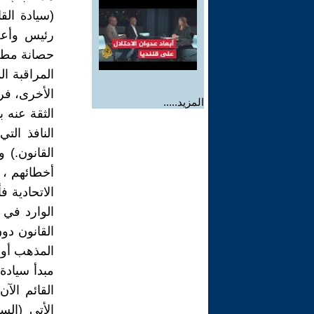
(سيادة الق
رئيس وأعضا
حصانة مطلق
المراقبة ا
الأخرى، ف
المزيد.....
النافذ الت
القانون.)
أخطائهم ، 
الاتحادية 
القانون دون
المذهب أو 
مبدأ سيادة
الأتي (الس