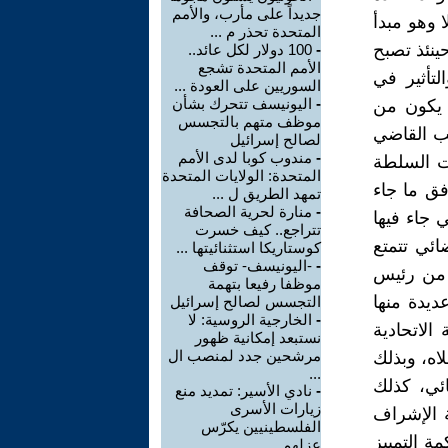
جديداً على مأرب، والأمم
ا وهو مبدأ
المتحدة تحذر م ...
ينئذ تصبح
-
100 دولار لكل عائد..
الأمم المتحدة تشجع
تأثير في
السوريين على العودة ...
-
اليونيسف تتحرك بشأن
 يكون من
موظف متهم بالتجسس
ب القاضي
لصالح إسرائيل
-
مندوب كوبا لدى الأمم
ات السلطة
المتحدة: الولايات المتحدة
ق ما جاء
تمهد الطريق ل ...
-
منارة لحرية الصحافة
نون هيئة الإشراف القضائي رقم 29 لسنة 2016 التي جاء فيها
تتراجع.. كيف خسرت
ئي تتمتع
كوستاريكا استثنائيتها ...
-
-اليونيسف- توقف
ف من رئيس
موظفا رفيعا بتهمة
ديدة منها
التجسس لصالح إسرائيل
-
الخارجية الروسية: لا
الاتحادية
نستبعد إمكانية ظهور
مرشحين جدد لمنصب ال
ضائي أعلاه، وبذلك
...
ئي، كذلك
-
نادي الأسير: تمديد منع
زيارات الأسرى
ة الإشراف
الفلسطينيين يكرّس
ة التمييز
عزلهم ...