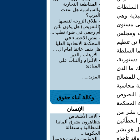
-
المقاطعة التجارية
 السلطات
والسياسية هل نفعت
فيذية وهي
العرب؟
-
طلاق الزوجة لنفسها
على مستوى
(التفويض) هل يكون بائن
أم رجعي في ضوء تطب ...
اب ومجلس
-
نقص الاعضاء في
 تن تنظيم
المحكمة الاتحادية العليا
هل يقف عائقا امام ال ...
اما السلطة
-
الارهاب والدين
 دستورية،
-
الالتزام والثبات على
المبادئ
ك ما الذي
ل للمصالح
المزيد.....
ية محاسبة
د النصوص
وكالة أنباء حقوق
ء المحكمة
الإنسان
ون بشر من
-
آلاف الأشخاص
الخطّائين
يتظاهرون بشرق ألمانيا
للمطالبة باستقالة
بل هو بشر
الحكومة ...
قد تأخذه
-
الحوثيون يشنون هجوماً