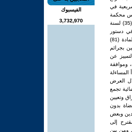
شريعية في
الفيسبوك
ئيس محكمة
3,732,970
التمييز إلا في الفترة التي تلت صدور أمر سلطة الائتلاف المنحلة رقم (35) لسنة
 في دستور
تأسيس الدولة العراقية (القانون الأساسي) لعام 1925 حيث جاء في المادة (81)
ين بجرائم
تمييز عن
، وموافقة
 المساءلة
ال العرض
ائية تجمع
اق وتعيين
ضاة بدون
عدين وبعض
قترح إلى
ي ومن بين