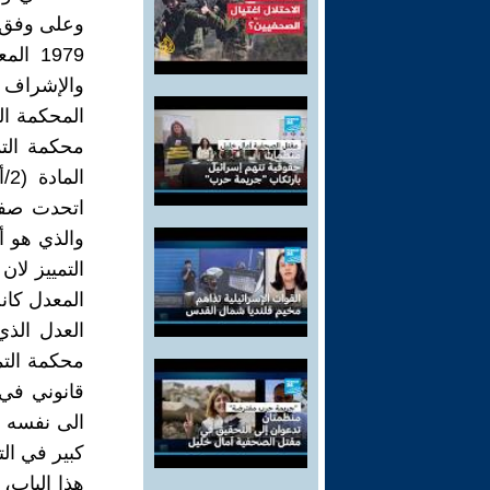
1979 
والإشراف 
المحكمة ا
محكمة الت
اتحدت صفة
والذي هو أ
المعدل كان
العدل الذي
محكمة التم
قانوني في
الى نفسه ،
كبير في الت
هذا الباب،