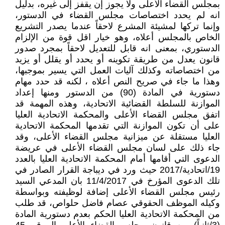
بمجلس القضاء الأعلى ولا يجوز إن يقفز إلى غيره، بدليل
انه لم يحدد اختصاصات مجلس القضاء في الدستور،
وإنما تركها لمشيئة المشرع لاحقاً عندما يصدر التشريع
الخاص بالمجلس أعلاه، وهو خيار اقل قوة من الإلزام
الدستوري، بمعنى انه قابل للتعديل لاحقاً بمجرد صدور
قانون يعدل من طريقة تكوينه أو يحدد أو يقلل أو يزيد
من اختصاصاته وكذلك آليات العمل التي يسير بموجبها،
وهذا ما جاء في صريح النص أعلاه ، لكنه قد حدد مهام
دستورية في المادة (90) من الدستور ومنها إعداد
الموازنة للسلطة القضائية الاتحادية، وهذه المهمة قد
اتفق مجلس القضاء الأعلى والمحكمة الاتحادية العليا
على أن تكون الموازنة التي تقدمها المحكمة الاتحادية
العليا مستقلة عن ميزانية مجلس القضاء الأعلى، وقد
جاء ذلك على لسان مجلس القضاء الأعلى في عريضة
الدعوى التي أقامها أمام المحكمة الاتحادية العليا بالعدد
19/اتحادية/2017 حيث ورد في ديباجة القرار الصادر في
تلك الدعوى المؤرخ في 11/4/2017 بان المدعي السيد
رئيس مجلس القضاء الأعلى إضافة لوظيفته وبواسطة
وكيله الموظف الحقوقي عصام فاضل حلواص، قد طلب
من المحكمة الاتحادية العليا الحكم بعدم دستورية المادة