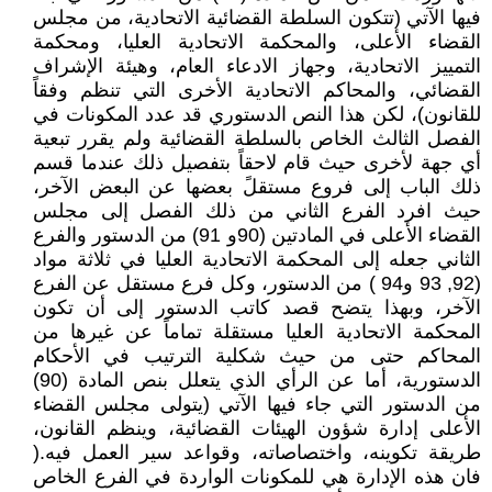
فيها الآتي (تتكون السلطة القضائية الاتحادية، من مجلس
القضاء الأعلى، والمحكمة الاتحادية العليا، ومحكمة
التمييز الاتحادية، وجهاز الادعاء العام، وهيئة الإشراف
القضائي، والمحاكم الاتحادية الأخرى التي تنظم وفقاً
للقانون)، لكن هذا النص الدستوري قد عدد المكونات في
الفصل الثالث الخاص بالسلطة القضائية ولم يقرر تبعية
أي جهة لأخرى حيث قام لاحقاً بتفصيل ذلك عندما قسم
ذلك الباب إلى فروع مستقلً بعضها عن البعض الآخر،
حيث افرد الفرع الثاني من ذلك الفصل إلى مجلس
القضاء الأعلى في المادتين (90و 91) من الدستور والفرع
الثاني جعله إلى المحكمة الاتحادية العليا في ثلاثة مواد
(92, 93 و94 ) من الدستور، وكل فرع مستقل عن الفرع
الآخر، وبهذا يتضح قصد كاتب الدستور إلى أن تكون
المحكمة الاتحادية العليا مستقلة تماماً عن غيرها من
المحاكم حتى من حيث شكلية الترتيب في الأحكام
الدستورية، أما عن الرأي الذي يتعلل بنص المادة (90)
من الدستور التي جاء فيها الآتي (يتولى مجلس القضاء
الأعلى إدارة شؤون الهيئات القضائية، وينظم القانون،
طريقة تكوينه، واختصاصاته، وقواعد سير العمل فيه.(
فان هذه الإدارة هي للمكونات الواردة في الفرع الخاص