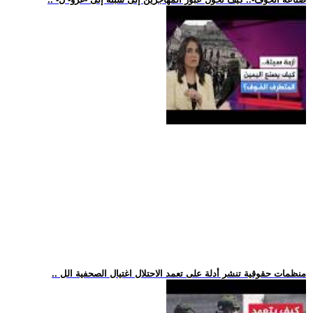
.. منظمات حقوقية تنشر أدلة على تعمد الاحتلال اغتيال الصحفية الل