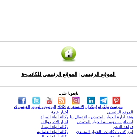
الموقع الرئيسي
الموقع الرئيسي للكاتب-ة
|
تابعونا على:
بنترست
تيلكرام
لينكدإن
الانستغرام
RSS
اليوتيوب
التويتر
الفيسبوك
الموقع الرئيسي
أخبار عامة
هيئة ادارة الحوار المتمدن - للإتصال بنا
وكالة أنباء المرأة
إحصائيات مؤسسة الحوار المتمدن
اخبار الأدب والفن
قواعد النشر
وكالة أنباء اليسار
ابرز كتاب / كاتبات الحوار المتمدن
وكالة أنباء العلمانية
يوتيوب التمدن
وكالة أنباء العمال