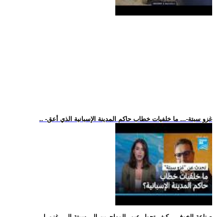
.. -غزو سبتة-... ما خلفيات خطاب حاكم المدينة الإسبانية الذي أعق
.. -صناعة الخوف-.. كيف تحول عبور المهاجرين إلى سبتة إلى -غزو- ل