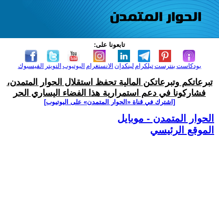
تابعونا على:
بودكاست
بنترست
تيلكرام
لينكدإن
الانستغرام
اليوتيوب
التويتر
الفيسبوك
تبرعاتكم وتبرعاتكن المالية تحفظ استقلال الحوار المتمدن،
فشاركونا في دعم استمرارية هذا الفضاء اليساري الحر
[اشترك في قناة ‫«الحوار المتمدن» على اليوتيوب]
الحوار المتمدن - موبايل
الموقع الرئيسي