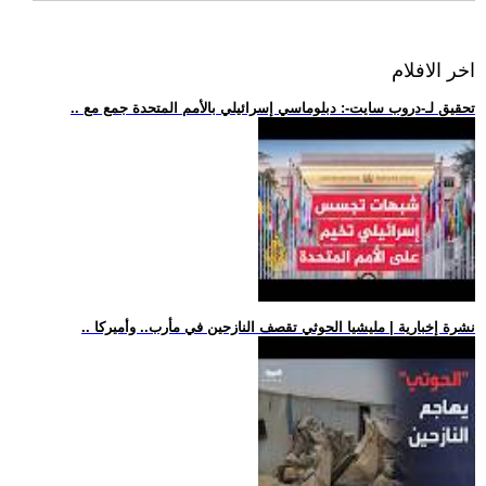
اخر الافلام
.. تحقيق لـ-دروب سايت-: دبلوماسي إسرائيلي بالأمم المتحدة جمع مع
.. نشرة إخبارية | مليشيا الحوثي تقصف النازحين في مأرب.. وأميركا