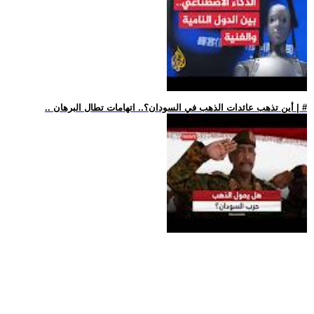
.. أين تذهب عائدات الذهب في السودان؟.. اتهامات تطال البرهان | #