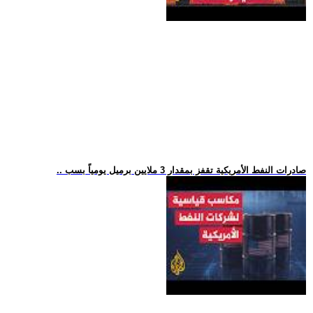
.. صادرات النفط الأمريكية تقفز بمقدار 3 ملايين برميل يومياً بسب