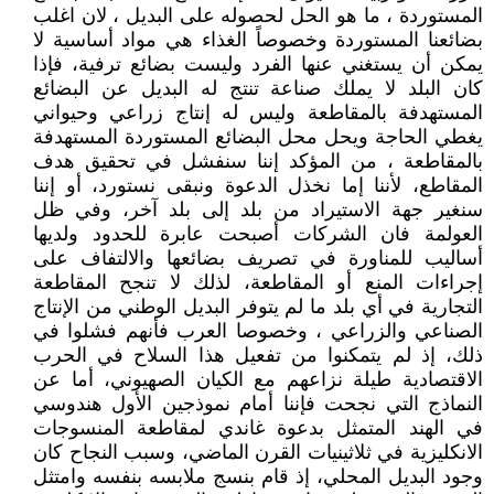
المستوردة ، ما هو الحل لحصوله على البديل ، لان اغلب
بضائعنا المستوردة وخصوصاً الغذاء هي مواد أساسية لا
يمكن أن يستغني عنها الفرد وليست بضائع ترفية، فإذا
كان البلد لا يملك صناعة تنتج له البديل عن البضائع
المستهدفة بالمقاطعة وليس له إنتاج زراعي وحيواني
يغطي الحاجة ويحل محل البضائع المستوردة المستهدفة
بالمقاطعة ، من المؤكد إننا سنفشل في تحقيق هدف
المقاطع، لأننا إما نخذل الدعوة ونبقى نستورد، أو إننا
سنغير جهة الاستيراد من بلد إلى بلد آخر، وفي ظل
العولمة فان الشركات أصبحت عابرة للحدود ولديها
أساليب للمناورة في تصريف بضائعها والالتفاف على
إجراءات المنع أو المقاطعة، لذلك لا تنجح المقاطعة
التجارية في أي بلد ما لم يتوفر البديل الوطني من الإنتاج
الصناعي والزراعي ، وخصوصا العرب فأنهم فشلوا في
ذلك، إذ لم يتمكنوا من تفعيل هذا السلاح في الحرب
الاقتصادية طيلة نزاعهم مع الكيان الصهيوني، أما عن
النماذج التي نجحت فإننا أمام نموذجين الأول هندوسي
في الهند المتمثل بدعوة غاندي لمقاطعة المنسوجات
الانكليزية في ثلاثينيات القرن الماضي، وسبب النجاح كان
وجود البديل المحلي، إذ قام بنسج ملابسه بنفسه وامتثل