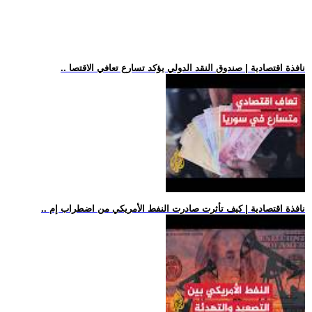
.. نافذة اقتصادية | صندوق النقد الدولي يؤكد تسارع تعافي الاقتصا
.. نافذة اقتصادية | كيف تأثرت صادرت النفط الأمريكي من اضطراب إم