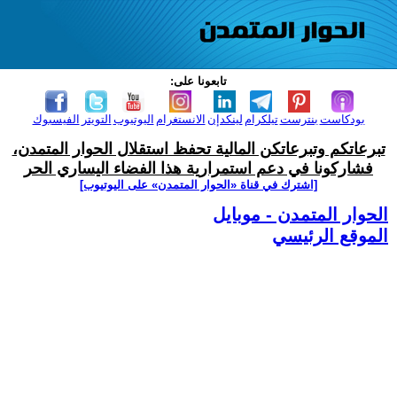
تابعونا على:
بودكاست
بنترست
تيلكرام
لينكدإن
الانستغرام
اليوتيوب
التويتر
الفيسبوك
تبرعاتكم وتبرعاتكن المالية تحفظ استقلال الحوار المتمدن،
فشاركونا في دعم استمرارية هذا الفضاء اليساري الحر
[اشترك في قناة ‫«الحوار المتمدن» على اليوتيوب]
الحوار المتمدن - موبايل
الموقع الرئيسي