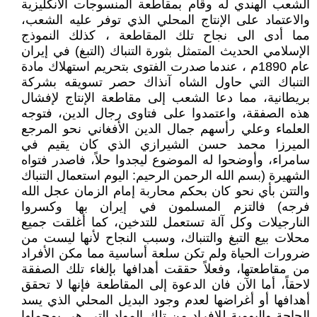
الشعب الهندي له وقام بمقاطعة المنسوجات الانكليزية
والاعتماد على الإنتاج المحلي الذي توفر عليه الشعب،
مما أدى الى نجاح تلك المقاطعة ، كذلك النموذج
الإسلامي الحديث المتمثل بثورة التنباك (التبغ) في إيران
عام 1890م ، عندما صدرت الفتوى بتحريم استهلاك مادة
التنباك التي حاول الشاه آنذاك حصر تسويقه بشركة
بريطانية، مما دعا الشعب إلى مقاطعة الإنتاج لإفشال
هذه الصفقة، واعتمدوا على فتاوى رجال الدين، فتوجه
العلماء وعلي رأسهم جمال الدين الأفغاني نحو المرجع
الميرزا محمد حسن الشيرازي الذي كان يقيم في
سامراء، وأوضحوا له الموضوع ليجدوا حلاً، فاصدر فتواه
الشهيرة (بسم الله الرحمن الرحيم: اليوم استعمال التنباك
والتتن بأي نحو كان بحكم محاربة إمام الزمان عجل الله
فرجه) فالتزم المسلمون في إيران بها وكسروا
النارجيلات وكل آلة تستعمل للتدخين، كما أغلقت‌ جميع‌
محلات‌ بيع‌ التبغ‌ والتنباك‌، وسبب النجاح لأنها ليست من
ضرورات الحياة ولم تكن سلعة أساسية مما مكن الأفراد
من مقاطعتها، وفعلاً حققت أهدافها بإلغاء تلك الصفقة
لاحقاً، أما الآن فان الدعوة إلى المقاطعة فإنها لا تحقق
أهدافها أو أغراضها لعدم وجود البديل المحلي الذي يسد
الحاجة واليومية للإفراد من تلك المواد التي هي بمجملها