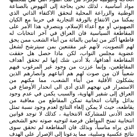
مواد أساسية ، لذلك نحن بحاجة إلى النهوض بالصناعة
الوطنية والزراعة المحلية لنحقق الاكتفاء الذاتي الذي
يمكننا من الانتفاع بالورقة التجارية في حربنا مع الكيان
الصهيوني أو مع أعداء الإسلام، وينصرف هذا الأمر على
المقاطعة السياسية فان العراق في آخر انتخابات له
قاطعها أكثر من ثمانين بالمائة من أبناء الشعب ممن يحق
لهم التصويت، لأنهم غير مقتنعين بمن سيترشح لشغل
عضوية مجلس النواب، لكن ماذا حصل هل حققت
المقاطعة أهدافها، بلا أدنى شك إنها لم تحقق أهداف
المقاطعين، وإنما عززت من وجود غير المرغوب فيهم
شعبياً لان من صوت لهم هم أتباعهم وأنصارهم الذين
يشكلون الأقلية من أبناء الشعب، مما مكنهم من
الاستمرار في نهجهم الذي أدى الى انحدار الأوضاع في
العراق إلى شفير الهاوية، والسبب يكمن في عدم وجود
بدائل واليات انتخابية تمكن المقاطع من معاقبة من
يقاطعه، حيث لا يمكن إلغاء النتائج لعدم وجود نسبة تمثل
الحد الأدنى للمشاركة الانتخابية ، كذلك لا توجد قوانين
انتخابية تمنح المواطن فرصة لتوجيه صوته نحو الشخص
الذي يراه مناسباً، وبذلك فان المقاطعة لم تحقق سوى
نتائج عكسية وسلبية، مما يدعونا إلى الإصرار على الهدف