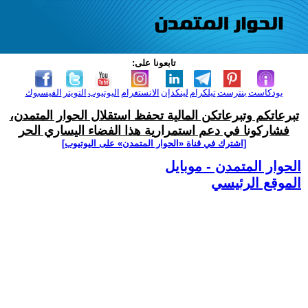
تابعونا على:
بودكاست
بنترست
تيلكرام
لينكدإن
الانستغرام
اليوتيوب
التويتر
الفيسبوك
تبرعاتكم وتبرعاتكن المالية تحفظ استقلال الحوار المتمدن،
فشاركونا في دعم استمرارية هذا الفضاء اليساري الحر
[اشترك في قناة ‫«الحوار المتمدن» على اليوتيوب]
الحوار المتمدن - موبايل
الموقع الرئيسي