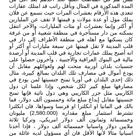
المدة المذكورة في المثال وبأقل راتب قد امتلك عقارات
تتعدى هذه الأرقام بعشرات المرات حيث نسمع عن فلان
يملك مول أو عدة مولات و قيمتها لا تقف عن المليارين
أو أكثر وإنما بعشرات أو مئات المليارات، والآخر انتقل
بسكنه من دار مستأجرة في منطقة شعبية أو من غرفة
كان يسكنها مع أهله في منطقة الأطراف إلى دار في
قلب المدينة لا تقل قيمتها عن سبعة مليارات أو أكثر أو
انه أصبح يملك عمارات تجارية في قلب المدينة أو أرصدة
مالية في البنوك العراقية والأجنبية ، وآخرون حصلوا على
جنسيات بلدان أوربية منحت لهم ولعوائلهم مقابل أن
يودع أموال في مصارف تلك البلدان بمبالغ كبيرة، مثال
ذلك إحدى البلدان في أوربا تمنح جنسيتها لمن يودع في
مصارفها مبلغ كبير لكل شخص، وإذا علمنا ان دول
الكاريبي مثل جزر الكاريبي وهي دول نائية فإنها تمنح
جنسيتها مقابل إيداع مبلغ مائة وخمسون ألف دولار، فما
بالك في المانيا او انكلترا او فرنسا وسواها، فان انكلترا
تشترط استثمار مبلغ مقداره (2,580.000) مليونان
وخمسمائة وثمانون ألف دولار امريكي، وتركيا ثلاثة
ملايين دولار واسبانيا خمسمائة ألف دولار ، فإذا أخذنا
اسبانيا مثالا لأنها الأقل فان أي مسؤول لديه عائلة من