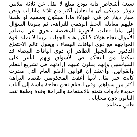
سبعة أشخاص فانه يودع مبلغ لا يقل عن ثلاثة ملايين
دولار أمريكي أي ما يعادل أكثر من ثلاثة مليارات ونص
مليار دينار عراقي، فهؤلاء ماذا سيكون وصفهم لو طبقنا
عليهم معادلة الخط الوهمي للنزاهة، ثم يقودنا السؤال
إلى ماذا فعلت الأجهزة المختصة بتحري عن مصادر
الأموال تجاه هؤلاء ؟ لكن هذه الجهات لربما لا تملك قوة
المواجهة مع ذوي الياقات البيضاء ، ويقول عالم الاجتماع
الدكتور عبدالجليل الطاهر إن ذوي الياقات البيضاء قد
تمكنوا من التحكم في الأسواق ولهم التأثير على
السياسيين وإنهم يملون عليهم إرادتهم في تشريع النظم
والقوانين، واعتقد إن قوانين العفو العام التي صدرت
كانت خير مثال لأنها أعفت المحكومين بقضايا النزاهة
أكثر من سواهم، وفي الختام نحن بحاجة ماسة إلى آليات
جديدة بأدوات تتمتع بالاستقامة والنزاهة وقوة وطنية تنفذ
القانون دون محاباة .
قاضٍ متقاعد