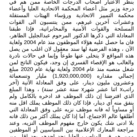
بنظر الاعتبار أصحاب الدرجات الخاصة ممن هم في
درجة وزير مثل أعضاء المحكمة الاتحادية العليا وأعضاء
محكمة التمييز الاتحادية ورؤساء الهيئات المستقلة
وعشرات آخرين غيرهم، ممن ينتسبون الى القوات
المسلحة والقوات الأمنية والمخابراتية، فإذا طبقنا
المعادلة التي ذكرها الدكتور المرحوم عبدالجليل الطاهر،
فان ما حصل عليه هؤلاء الموظفون منذ عام 2004 ولغاية
الآن ، وهذه الفرضية لها سند معقول لان اغلب من يصل
هذه المواقع لا يتخلى عنها طوعاً وإنما في حالات نادرة
والغالب هو الإقصاء القسري إن وجد، فيكون الناتج لمن
شغل منصبه منذ عام 2004 ولغاية نهاية عام 2020 مبلغ
إجمالي مقداره (1,920,000,000) مليار وتسعمائة
وعشرون مليون دينار، على وفق المعادلة الآتية (آخر
راتبx اثنا عشر شهرx ستة عشر سنة) ، وهذا المبلغ
الذي افترضنا إن ذلك الموظف قد ادخره بالكامل ولم
ينفق منه أي دينار، فإذا كان ذلك الموظف يملك اقل منه
أو مساوياً له فانه موظف نزيه على وفق المعادلة التي
أطلقها عالم الاجتماع، أما إذا كان يملك أكثر من ذلك فانه
بلا ادنى شك يكون خارج مفهوم الموظف النزيه، وعند
مراجعة المعارك الإعلامية بين السياسيين أو الموظفين
ممن هم في المناصب العليا نجد احدهم بعد اقل من