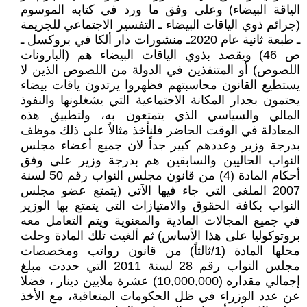
الياقة البيضاء) وعلى وفق ما ورد في كتابه الموسوم
(جرائم ذوي الياقات البيضاء ـ التفسير الاجتماعي للجريمة
ـ طبعة ثانية عام 2020ـ منشورات دار ألكا في بروكسل ـ
ص 46) ويقصد بذوي الياقات البيضاء هم (البارونات
اللصوص) أو المتنفذين في الدولة من اللصوص الذين لا
يستطيع القانون محاسبتهم فظهروا يرتدون ياقات بيضاء
يحتمون بجدار المكانة الاجتماعية التي يشغلونها والنفوذ
المالي والسياسي الذي يتمتعون به، ولتطبيق هذه
المعادلة في الوقت الحاضر فلنأخذ مثالاً على ذلك موظف
بدرجة وزير وعددهم كبير جداً لان جميع أعضاء مجلس
النواب الحاليين والسابقين هم بدرجة وزير على وفق
أحكام المادة (4) من قانون مجلس النواب رقم 50 لسنة
2007 الملغى التي جاء فيها الآتي (يتمتع عضو مجلس
النواب بكافة الحقوق والامتيازات التي يتمتع بها الوزير
في جميع المجالات المادية والمعنوية ويتم التعامل معه
بروتوكوليا على هذا الأساس) ثم ألغيت تلك المادة وحلت
محلها المادة (1/ثالثاً) من قانون رواتب ومخصصات
مجلس النواب رقم 28 لسنة 2011 التي حددت مبلغ
إجمالي مقداره (10,000,000) عشرة ملايين دينار ، فضلا
عن عدد الوزراء في ظل الحكومات المتعاقبة، مع الأخذ