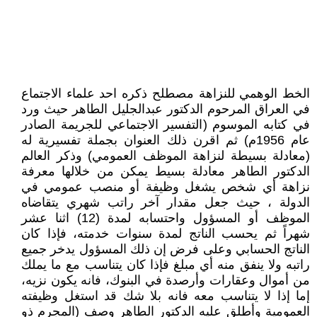
الخط الوهمي للنزاهة مصطلح ذكره احد علماء الاجتماع
في العراق المرحوم الدكتور عبدالجليل الطاهر حيث ورد
في كتابه الموسوم (التفسير الاجتماعي للجريمة الصادر
عام 1956م) ثم اقرن ذلك العنوان بجملة تفسيرية له
(معادلة بسيطة لنزاهة الموظف العمومي) وذكر العالم
الدكتور الطاهر معادلة بسيط يمكن من خلالها معرفة
نزاهة أي شخص يشغل وظيفة أو منصب عمومي في
الدولة ، حيث جعل مقدار آخر راتب شهري يتقاضاه
الموظف أو المسؤول واحتسابه لمدة (12) اثنا عشر
شهراً ثم يحسب الناتج لمدة سنوات خدمته، فإذا كان
الناتج الحسابي وعلى فرض إن ذلك المسؤول يدخر جميع
راتبه ولا ينفق منه أي مبلغ فإذا كان يتناسب مع ما يملك
من أموال وعقارات وأرصدة في البنوك، فانه يكون نزيه،
إما إذا لا يتناسب معه فانه بلا شك قد استغل وظيفته
العمومية وأطلق عليه الدكتور الطاهر وصف (المجرم ذو