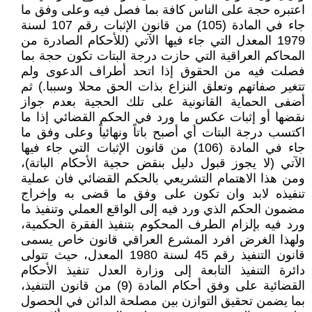
اعتبره حجة على الناس كافة بما فصل فيه وعلى وفق ما
جاء في المادة (105) من قانون الإثبات رقم 107 لسنة
1979 المعدل التي جاء فيها الآتي (للأحكام الصادرة من
المحاكم العراقية التي حازت درجة البتات تكون حجة بما
فصلت فيه من الحقوق إذا اتحد أطراف الدعوى ولم
تتغير صفاتهم وتعلق النزاع بذات الحق محلا وسببا.) ثم
أضفى الحماية القانونية على تلك الحجية بعدم جواز
نقضها أو إثبات عكس ما ورد في الحكم القضائي إذا ما
اكتسب درجة البتات أي أصبح باتاً ونهائياً وعلى وفق ما
جاء في المادة (106) من قانون الإثبات التي جاء فيها
الآتي (لا يجوز قبول دليل بنقض حجية الأحكام الباتة)،
ومن هذا الاهتمام التشريعي بالحكم القضائي فان عملية
تنفيذه لابد وان تكون على وفق ما قضى به وإخراج
مضمون الحكم الذي ورد فيه إلى الواقع العملي وتنفيذ ما
ورد فيه بإلزام الطرف المحكوم بتنفيذ الفقرة الحكمية،
ولهذا الغرض افرد المشرع العراقي قانون خاص يسمى
قانون التنفيذ رقم 45 لسنة 1980 المعدل، حيث تتولى
دائرة التنفيذ التابعة إلى وزارة العدل تنفيذ الأحكام
القضائية على وفق أحكام المادة (9) من قانون التنفيذ،
بما يضمن تحقيق التوازن بين مصلحة الدائن في الحصول