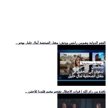
.. العفو الدولية وهيومن رايتس ووتش: مقتل الصحفية آمال خليل بهجو
.. نافذة من رام الله | قوات الاحتلال تقتحم مخيم قلنديا للاجئين