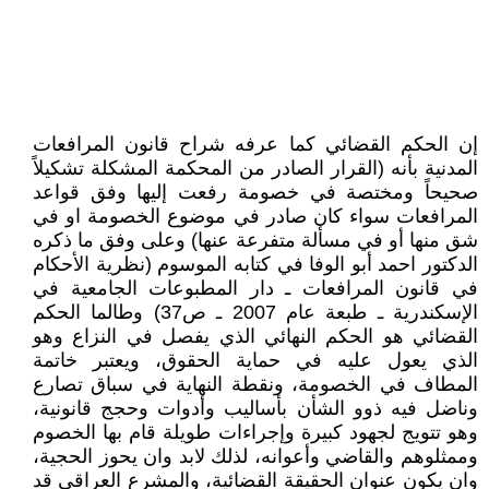
إن الحكم القضائي كما عرفه شراح قانون المرافعات
المدنية بأنه (القرار الصادر من المحكمة المشكلة تشكيلاً
صحيحاً ومختصة في خصومة رفعت إليها وفق قواعد
المرافعات سواء كان صادر في موضوع الخصومة او في
شق منها أو في مسألة متفرعة عنها) وعلى وفق ما ذكره
الدكتور احمد أبو الوفا في كتابه الموسوم (نظرية الأحكام
في قانون المرافعات ـ دار المطبوعات الجامعية في
الإسكندرية ـ طبعة عام 2007 ـ ص37) وطالما الحكم
القضائي هو الحكم النهائي الذي يفصل في النزاع وهو
الذي يعول عليه في حماية الحقوق، ويعتبر خاتمة
المطاف في الخصومة، ونقطة النهاية في سباق تصارع
وناضل فيه ذوو الشأن بأساليب وأدوات وحجج قانونية،
وهو تتويج لجهود كبيرة وإجراءات طويلة قام بها الخصوم
وممثلوهم والقاضي وأعوانه، لذلك لابد وان يحوز الحجية،
وان يكون عنوان الحقيقة القضائية، والمشرع العراقي قد