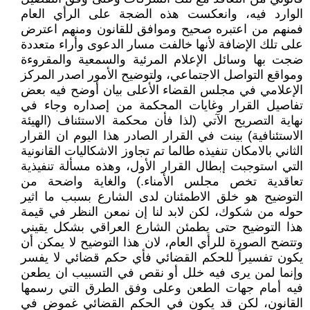
الوارد فيه، وانعكست هذه الضجة على الرأي العام
فمنهم من اعتبره صحيح وموافق للقانون ومنهم اعترض
على تلك الإضافة لأنها خالفت مسار الدعوى وأراء متعددة
ضجت بها وسائل الإعلام المرئية والسمعية والمقروءة
ومواقع التواصل الاجتماعي، ولتوضيح الأمور اصدر المركز
الإعلامي في مجلس القضاء الأعلى بيان أوضح فيه بعض
تفاصيل القرار وغايات المحكمة من إصداره وجاء في
نهاية التصريح الآتي (لذا فأن محكمة الاستئناف (الهيئة
الاستئنافية) بينت في القرار الصادر هذا اليوم ان القرار
الثاني بالامكان تنفيذه طالما تم تجاوز الاشكاليات القانونية
التي استوجبت إبطال القرار الأول، وهذه مسألة تنفيذية
تعاقدية تخص مجلس الأمناء.) والغاية واضحة من
التوضيح هو خلق الاطمئنان لدى الشارع بسبب ما اثير
حوله من شكوك، لكن لابد لنا إن نمعن النظر في قيمة
هذا التوضيح حتى يطمئن الشارع العراقي بشكل يقيني
وتتضح الصورة للرأي العام، لان هذا التوضيح لا يمكن أن
يكون تفسيراً للحكم القضائي فأي حكم قضائي لا يفسر
وإنما لمن يرى فيه خلل أو نقص في التسبيب ان يطعن
فيه أمام جهات الطعن وعلى وفق الطرق التي رسمها
القانون، لكن قد يكون في الحكم القضائي غموض في