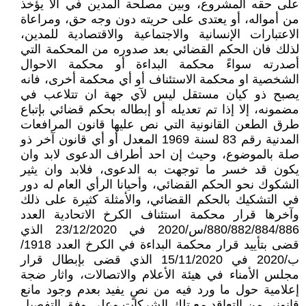
على حقه المشروع، وبين مصلحة المدين في ألا يؤخذ
من أمواله، أو يعتدى على حريته دون وجه حق، ومراعاة
الاعتبارات الإنسانية والاجتماعية والاقتصادية للمدين،
لذلك فان الحكم القضائي بعد صدوره من المحكمة التي
أصدرته سواءً محكمة البداءة أو محكمة الاحوال
الشخصية او محكمة الاستئناف أو أي محكمة أخرى، فانه
يصبح ذو كيان مستقل ليس لآي جهة ان تتلاعب في
مضمونه، إلا إذا تم تعديله أو إبطاله بحكم قضائي بإتباع
طرق الطعن القانونية التي نص عليها قانون المرافعات
المدنية رقم 83 لسنة 1969 المعدل أو أي قانون آخر ذو
صلة بالموضوع، وحيث إن احد أطراف الدعوى لابد وان
يكون قد خسر ما توجهت به الدعوى، فلابد وان يثير
الشكوك نحو الحكم القضائي، وأحيانا الرأي العام له دور
في التشكيك بالحكم القضائي، والأمثلة كثيرة على ذلك
وآخرها قرار محكمة استئناف الكرخ الاتحادية العدد
880/882/884/886/س/2020 في 23/12/2020 الذي
قضى بتأييد قرار محكمة البداءة في الكرخ العدد 1918/
ب/2020 في 15/11/2020 الذي قضى بإبطال قرار
مجلس الأمناء في هيئة الأعلام والاتصالات، واثار ضجة
إعلامية حول ما ورد فيه من نصٍ يفيد بعدم وجود مانع
قانوني من التعاقد مع تلك الشركات وعلى وفق التفصيل