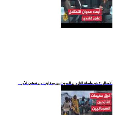
.. الأمطار تفاقم مأساة النازحين السودانيين ومخاوف من تفشي الأمر