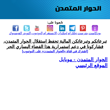
تابعونا على:
بودكاست
بنترست
تيلكرام
لينكدإن
الانستغرام
اليوتيوب
التويتر
الفيسبوك
تبرعاتكم وتبرعاتكن المالية تحفظ استقلال الحوار المتمدن،
فشاركونا في دعم استمرارية هذا الفضاء اليساري الحر
[اشترك في قناة ‫«الحوار المتمدن» على اليوتيوب]
الحوار المتمدن - موبايل
الموقع الرئيسي