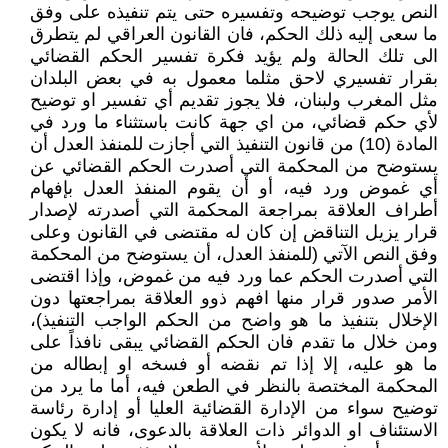
النص يوجب توضيحه وتفسيره حتى يتم تنفيذه على وفق
ما سعى إليه ذلك الحكم، فان القانون العراقي لم يتطرق
الى تلك الحالة ولم يؤيد فكرة تفسير الحكم القضائي
بقرار تفسيري لاحق مثلما معمول به في بعض البلدان
مثل المغرب ولبنان، فلا يجوز تقديم أي تفسير او توضيح
لأي حكم قضائي، من اي جهة كانت باستثناء ما ورد في
المادة (10) من قانون التنفيذ التي أجازت للمنفذ العدل أن
يستوضح من المحكمة التي أصدرت الحكم القضائي عن
أي غموض ورد فيه، أو أن يقوم المنفذ العدل بإفهام
أطراف العلاقة بمراجعة المحكمة التي أصدرته لإصدار
قرار يزيل التناقض إن كان له مقتضى في القانون وعلى
وفق النص الآتي (للمنفذ العدل، أن يستوضح من المحكمة
التي أصدرت الحكم عما ورد فيه من غموض، وإذا اقتضى
الأمر صدور قرار منها افهم ذوو العلاقة بمراجعتها دون
الإخلال بتنفيذ ما هو واضح من الحكم الواجب التنفيذ)،
ومن خلال ما تقدم فان الحكم القضائي يبقى نافذاً على
ما هو عليه، إلا إذا تم نقضه أو فسخه او إبطاله من
المحكمة المختصة بالنظر في الطعن فيه، أما ما يرد من
توضيح سواء من الإدارة القضائية العليا أو إدارة رئاسة
الاستئناف او الدوائر ذات العلاقة بالدعوى، فانه لا يكون