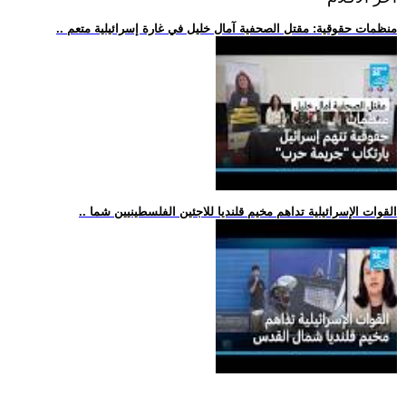
.. منظمات حقوقية: مقتل الصحفية آمال خليل في غارة إسرائيلية متعم
.. القوات الإسرائيلية تداهم مخيم قلنديا للاجئين الفلسطينيين شما