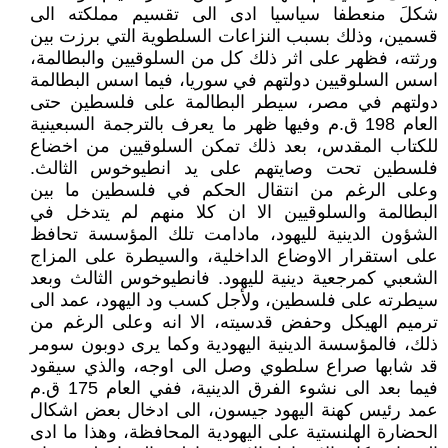
شكلَ منعطفا سياسيا ادى الى تقسيم مملكته الى
قسمين، وذلك بسبب النزاعات السلطوية التي برزت بين
ورثته، فظهر على اثر ذلك كل من السلوقيين والبطالمة،
اسس السلوقيين دولتهم في سوريا، فيما اسس البطالمة
دولتهم في مصر، سيطر البطالمة على فلسطين حتى
العام 198 ق.م وفيها ظهر ما يعرف بالترجمة السبعينية
للكتاب المقدس، بعد ذلك تمكن السلوقيين من اخضاع
فلسطين تحت وصايتهم على يد انطيوخوس الثالث.
وعلى الرغم من انتقال الحكم في فلسطين ما بين
البطالمة والسلوقيين الا ان كلا منهم لم يتدخل في
الشؤون الدينية لليهود، مادامت تلك المؤسسة تحافظ
على استقرار الاوضاع الداخلية، والسيطرة على المزاج
الشعبي كمرجعية دينية لليهود. فانطيوخوس الثالث وبعد
سيطرته على فلسطين، ولأجل كسب ود اليهود، عمد الى
ترميم الهيكل وحفض قدسيته، الا انه وعلى الرغم من
ذلك، فالمؤسسة الدينية اليهودية وكما يرى دوبون سومر
قد شابها صراع سلطوي وصل الى اوجه، والذي سيقود
فيما بعد الى نشوء الفرق الدينية، ففي العام 175 ق.م
عمد رئيس كهنة اليهود جيسون، الى ادخال بعض اشكال
الحضارة الهلنستية على اليهودية المحافظة، وهذا ما ادى