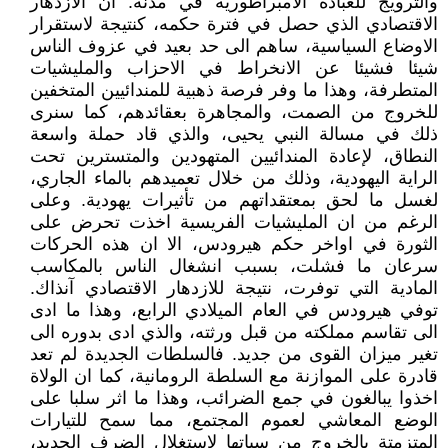
والترويج للعبادة الامبراطورية في مدنه. ان الازدهار
الاقتصادي الذي حصل في فترة حكمه، كنتيجة لاستقرار
الاوضاع السياسية، ساهم الى حد بعيد في عزوف الناس
شيئا فشيئا عن الانخراط في الاحزاب والمليشيات
المتطرفة، وهذا ما وفر فرصة ذهبية للمندائيين المتخفين
للخروج من الصمت، والمجاهرة بعقائدهم، كما سنرى
ذلك في مسالة النبي يحيى، والذي قاد حملة واسعة
النطاق، لإعادة المندائيين المتهودين والمتسترين تحت
الراية اليهودية، وذلك من خلال تعميدهم بالماء الجاري،
لغسل ما لحق بمعتقداتهم من تأثيرات يهودية. وعلى
الرغم من ان المليشيات الفريسية اخذت تحرض على
الثورة في اواخر حكم هيرودس، الا ان هذه الحركات
سرعان ما فشلت، بسبب انشغال الناس بالمكاسب
المادية التي توفرت، نتيجة للازدهار الاقتصادي آنذاك.
توفي هيرودس في العام الميلادي الرابع، وهذا ما ادى
الى تقاسم مملكته من قبل ورثته، والذي ادى بدوره الى
تغير ميزان القوى من جديد. فالسلطات الجديدة لم تعد
قادرة على الموازنة مع السلطة الرومانية، كما ان الولاة
اخذوا يبالغون في جمع الضرائب، وهذا ما اثر سلبا على
الوضع المعاشي لعموم المجتمع، مما سمح للتيارات
المتزمتة بالخروج من سباتها لاستغلال الضرف الجديد،