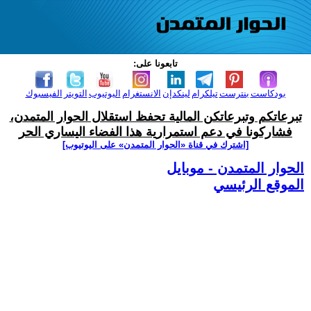
تابعونا على:
بودكاست
بنترست
تيلكرام
لينكدإن
الانستغرام
اليوتيوب
التويتر
الفيسبوك
تبرعاتكم وتبرعاتكن المالية تحفظ استقلال الحوار المتمدن،
فشاركونا في دعم استمرارية هذا الفضاء اليساري الحر
[اشترك في قناة ‫«الحوار المتمدن» على اليوتيوب]
الحوار المتمدن - موبايل
الموقع الرئيسي