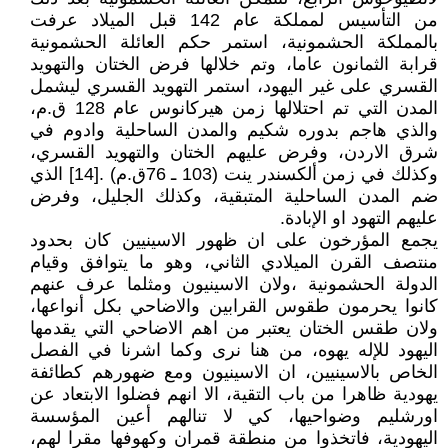
من التأسيس لمملكة عام 142 قبل الميلاد عرفت
بالمملكة الحشمونية، استمر حكم العائلة الحشمونية
قرابة الثمانون عاما، وتم خلالها فرض الختان والتهويد
القسري على غير اليهود، استمر التهويد القسري ليشمل
المدن التي تم احتلالها زمن هيركانوس عام 128 ق.م،
والذي هاجم بدوره شكيم والمدن الساحلية وادوم في
شرق الاردن، وفرض عليهم الختان والتهويد القسري،
وكذلك في زمن ألكسندر ينت (103 ـ 76ق.م) .[14] الذي
ضم المدن الساحلية المتبقية، وكذلك الجليل، وفرض
عليهم التهود او الإبادة.
يجمع المؤرخون على ان ظهور الاسينيين كان بحدود
منتصف القرن الميلادي الثاني، وهو ما يتوافق وقيام
الدولة الحشمونية ،ولان الاسينيون ومثلما عرف عنهم
كانوا يحرمون طقوس القرابين والاضاحي بكل أنواعها،
ولان طقس الختان يعتبر من اهم الاضاحي التي يقدمها
اليهود للإله يهوه، من هنا نرى وكما اشرنا في الفصل
الخاص بالاسينيين، ان الاسينيون ومع ضهورهم كطائفة
يهودية ظاهرا من باب التقية، الا انهم فضلوا الابتعاد عن
اورشليم وضواحيها، كي لا تنالهم أعين المؤسسة
اليهودية، فاتخذوا من منطقة قمران وكهوفها مقرا لهم،