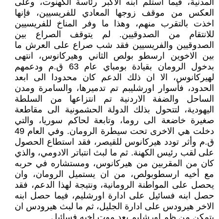
المدنية، فيما استلم ابنه الاكبر رئاسة الكهنوت، وعلى
العكس من موقف زوجها المعادي للفريسيين، فإنها
اخذت بالتقرب منهم، وهذا ما وفر المناخ للفريسيين
للانتقام من الصدوقيين. لم يتوقف الصراع بين
الصدوقيين والفريسيين فقد شب صراع على العرش ما
بين الاخوين ارسطو بولص الثاني وهيركانوس، انتهى
بدخول الرومان بقيادة بومباي عام 63 ق.م ودعمهم
لهيركانوس، الا ان ذلك الدعم كان محدودا الى ابعد
الحدود، فأسوار اورشليبم تم تدميرها، والسامرة ومدن
الساحل والضفة الاردنية تم انتزاعها من السلطة
اليهودية، لتتحول بذلك الدولة الحشمونية الى مقاطعة
صغيرة خاضعة الى روما، وتابعة لحاكم سوريا، والتي
دخلت هي الاخرى تحت سيطرة الرومان. وفي العام 49
ق.م وأثر تودد هيركانوس للقيصر، فقد استطاع الحصول
على لقب رئيس الكهنة. ثم ما لبث انتباتر الادومي، والذي
كان من المقربين من هيركانوس، ومستشاره في حربه
مع أخيه ارسطوبولص، من ان يستميل الرومان، وان
يحصل على المواطنة الرومانية، ونتيجة لهذا الدعم، فقد
حصل ابنه فسائيل على ادارة اورشليم، فيما حصل ابنه
الاخر هيرودس على ادارة الجليل، ثم ما لبث هيرودس ان
يتمكن من ظم اورشليم بعد موت اخيه فسائيل.