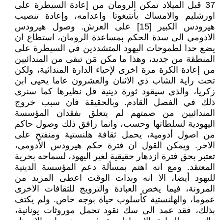
37 قبل الميلاد تمكن الرومان من إعادة السيطرة على
اورشليم والامساك بأنتيغوتا واعدامه، وإعادة تنصيب
هيرودس الكبير [15] على العرش. وصول هيرودس
الادومي الى سدة الحكم بمساعدة الرومان، استطاع ان
يضع حدا لطموحات اليهود المتشددين في السيطرة على
المنطقة من جديد، وهذا ما مكن مَن تبقى من المندائيين
من إعادة الكرة مرة اخرى لإحياء الدارة المندائية، ولكن
تحت راية الشاب ذي الاثنان والعشرون عاما يحيى ابن
زكريا، والذي سيقود ثورة دينية قل نظيرها كما سنرى
ذلك في الفصل القادم. وبالحقيقة فان سبب خروج
المندائيين من صمتهم لم يتعلق بفقدان المؤسسة
اليهودية لسلطاتها وحسب، وانما رافق ذلك وصول حاكم
من اصول أدومية، يحمل ثقافة هلنستية ومنفتح على
الاخر. ويمكن القول ان فترة حكم هيرودس الأدومي،
تعتبر بحق فترة ازدهار حقيقية لغير اليهود، لسماحه بحرية
المعتقد. ومع انه اهتم بمسألة دعم المؤسسة الدينية
لليهود أيضا، الا انه وبذات الوقت اعطى المزيد من
المرونة، فيما يخص العبادة والترويج للثقافات الاخرى
عموما، والهلنستية كأسلوب حياة بوجه خاص. ولم يكتف
بذلك، فقد عمد الى سك نقود تحمل موروثات يونانية،