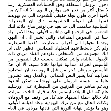
دخول الرومان المنطقة وفق الحسابات العسكرية، ربما
لا يمثل أكثر من تغير في موازين القوى، الا انه كان من
ناحية أخرى طوق نجاة حقيقي للشعوب التي تم تهويدها
قسرا ابان الدولة الحشمونية، ذلك ان المتغيرات
السياسية ساهمت الى حد بعيد في توفير مناخ ملائم لتلك
الشعوب في الرجوع الى دياناتهم الأولى. وهذا الامر نراه
جليا في النصوص المندائية، والتي تشير الى ان اليهود
وبعدما تحولوا الى أحزاب متصارعة، فقدوا السيطرة،
ولم يكن باستطاعتهم اضطهاد المندائيين، فظهر على اثر
ذلك مجموعة من الأشخاص، تقودهم الفتاة مرياي ذات
الأصول البابلية، والتي تمكنت بحسب تلك النصوص من
التأسيس لحركة مندائية قوامها 360 تلميذ، الا ان هذا
التأسيس سرعان دُحِر من قبل اليهود بعد ان استعادوا
قدراتهم كما يشير النص المندائي، وبالفعل وبعد عشرون
عاما من هيمنة الرومان على اورشليم، تمكن أنتيغوتا
وبدعم مباشر من الفرثيين من السيطرة على اورشليم
عام 40 قبل الميلاد، ليستمر حكمه قرابة الثلاث سنوات،
قاد خلالها حملة اضطهاد ضد كل من وقف مع الرومان،
وكذلك الحال مع من ترك اليهودية وعاد لديانته الأولى،
وهو ما يؤشر لنهاية الثورة التي قادتها مرياي. في العام