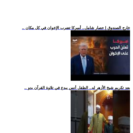
.. خارج الصندوق | حصار شامل.. أميركا تضرب الإخوان في كل مكان
.. بعد تكريم شيخ الأزهر له.. الطفل أنس يبدع في تلاوة القرآن بدو