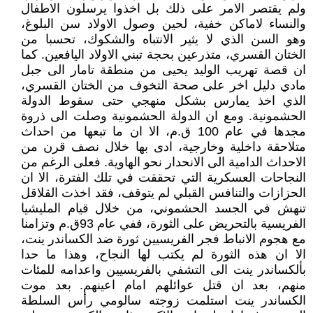
ولم يقتصر الامر على ذلك بل اخذوا يرسلون الاطفال
والنساء لاماكن خفية، لحين وصول الاولاد سن البلوغ،
وهو السن الذي لا يثير الانتباه والشكوك، تحسبا من
الختان القسري، متذرعين بحجة تبني الاولاد اليافعين. كما
ان قصة تهريب الوليد يحيى من منطقة تامار الى جبل
مادي دليل اخر على صحة التخوف من الختان القسري،
الذي اخذ يمارس بشكل منهجي حتى سقوط الدولة
الحشمونية. ومع ان الدولة الحشمونية وصلت الى ذروة
مجدها في عام 100 ق.م، الا ان ما تبعها من احداث
متلاحقة داخلية وخارجية، ادى بها خلال نصف قرن من
الاحداث الدامية الى الانحدار نحو الهاوية. فعلى الرغم من
النجاحات العسكرية التي تحققت في تلك الفترة، الا ان
الحزازات والتنافس القبلي لم يتوقف، فقد اخذت القلاقل
تنهش في الجسد الحشموني، من خلال قيام المليشيا
الفريسية بالتحريض على الثورة، ففي عام 93ق.م وتزامنا
مع هجوم الانباط فجر الفريسيين ثورة ضد الكساندر ينت،
الا ان هذه الثورة لم يكتب لها النجاح، وهذا ما حدا
بألكساندر ينت الى التشفي بالفريسيين واعدامه للمئات
منهم، بعد ان قتل عوائلهم امام اعينهم. بعد موت
الكساندر ينت استلمت زوجته سالومي رأس السلطة