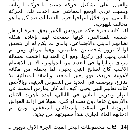
والعمل على تشكيل حركة دعيت بالحركة الزيلية،
وبسبب تردي الوضع المعاشي فقد اخذت تلك الحركة
بالتنامي، من خلال انتهاجها حرب العصابات ضد كل ما هو
مخالف لليهودية.
لقد كانت فترة حكم هيرودس الكبير بحق، فترة ازدهار
حقيقية للمندائيين، كونها سمحت لهم بإعادة هيكلة
نظامهم الديني والاجتماعي، والذي لم يكن له ان يتحقق
لوا لا بروز شخصيتين عظيمتين، وهما مرياي ومن ثم
النبي يحيى ابن زكريا. ومع ان المندائية اهتمت بمسالة
مرياي وتناولتها في العديد من الدواوين، الا ان الاهتمام
الاغلب كان لصالح النبي يحيى، لما يحمله من مكانة
لاهوتية فريدة، فهو يعتبر المجدد والمنقذ للمندائية بلا
منازع، ويوصف في العديد من النصوص الدينية، وبالأخص
كتاب تعاليم النبي يحيى، كيف انه كان يمارس المصبتا في
النهار ويدرس الناس في الليالي، لمدة ناهزت الاثنان
والاربعون عاما دون تعب او كلل، سبيلا في ازالة العوالق
اليهودية التي لسقت بالمندائيين المتخفين، ومن ثم
ادخالهم الماء الجاري لتبدأُ مسيرتهم من جديد.
ــــــــــــــــــــــــــــــــــــــــــــــــــــــــــــــــــــــــــــــــــــــــ
[14] كتاب مخطوطات البحر الميت الجزء الاول دوبون ـ