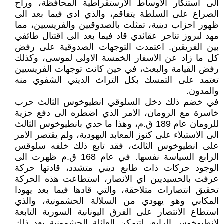
الى استنكار الاوساط الارستقراطية المحافظة، وراح
الصراع على السلطة يتفاقم، والذي ادى فيما بعد الى
ظهور احزاب دينية، تمثلت بالصدوقيين والفريسيين، مما
مهد لبروز تناحر عقائدي قاد فيما بعد الى اقتتال طائفي
بين الفريقين. اعتمدت التوجهات الصدوقية على رفض
كل ما زاد عن الاسفار الخمسة الاولى لموسى، وكذلك
رفض القيامة والبعث، في حين كانت توجهات الفريسيين
تعتمد على التمسك بكل التراث الديني الشفوي منه
والمدون.
في خضم ذلك دخل السلوقي انطيوخوس الثالث حرب
خاسرة مع الرومان، الامر الذي اضطره الى دفع جزية
للرومان عام 189 ق.م، وهذا ما حدي بانطيوخوس الثالث
الى الاستيلاء على كنوز المعابد اليهودية، ولم يقتصر الامر
على انطيوخوس الثالث، فقد تابع ذلك خلفه سلوقس
الرابع السياسة نفسها. في عام 168 ق.م ظهرت الى
الوجود حركات ذات طابع ديني متشدد، قادتها حركة
عرفت بالحسيديين اي الانصار، استطاعت هذه الحركة
تحقيق انتصارات متلاحقة، والتي قادها فيما بعد يهودا
المكابي وهو يهودي من السلالة الحشمونية، والذي
استطاع الانتصار على الفرق اليونانية السورية التابعة
لانطيوخوس الرابع، لتتمكن العائلة الحشمونية بعد ذلك