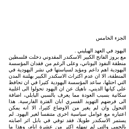
الجزء الخامس
اليهود في العهد الهيليني .
مع بروز الفاتح الكبير الاسكندر المقدوني دخلت فلسطين
منطقة النفوذ اليوناني، وعلى الرغم من فقدان المؤسسة
اليهودية اهم داعم ومؤيد لسياستها في نشر اليهودية في
المنطقة، الا ان عدم اكتراث الاسكندر الكبير بهلننة المدن
التي احتلها، ساعد المؤسسة اليهودية كثيرا في ان تحافظ
على كيانها الديني، ناهيك عن ان اليهود تحولوا الى اغلبية
سكانية بسبب العودة مما يعرف بالسبي البابلي، اضافة
الى فرضهم التهويد القسري ابان الفترة الفارسية. هذا
التحول وان لم يغير من الاوضاع كثيرا، الا انه يمكن
اعتباره مع عوامل سياسية اخرى متنفسا لغير اليهود. لم
يستمر الاسكندر طويلا، فقد توفي في بابل اثر اصابته
بالحمى والتي لم تمهله اكثر من عشرة ايام، وهذا ما