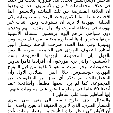
الباحثين الإسرائيليين الجدد، الى ضرورة البحث من جديد
في علاقة مخطوطات قمران بالأسينيون، بعد ان وجدوا
ان العلاقة المفترضة بين تلك اللفائف والاسينيون انما
اقحمت عمدا، تماما كمن يخلط الزيت بالماء، وعليه ولان
العقلية اليهودية لا تريد ان تستوعب وجود إثنيات غير
يهودية في منطقة اعتبرت ولا تزال مقدسة لهم وحدهم
دون سواهم، تراهم اليوم يرفضون المسألة الأسينية
برمتها معتبرين إياها اسطورة مختلقة من قبل يوسيفوس
وبليني! وفي هذا الصدد صرحت الباحثة ريتشل اليور
أستاذة التصوف اليهودي في الجامعة العبرية بالقدس
بالقول (ان المجموعة اليهودية المعروفة باسم
"الأسينيين،" والتي يرى مؤرخون أن أفرادها قاموا بتدوين
مخطوطات البحر الميت، ما هو إلا تلفيق من قبل المؤرخ
اليهودي، جوسيفوس، خلال القرن الميلادي الأول وأن
المخطوطات، لم تذكر أي نوع من المعلومات عن
المجموعة، كما لم يرد اسمها مطلقاً، وأضافت: "لقد
أضعنا 60 عاما في محاولة للعثور على معلومات عنهم..
إنها أساطير بنيت على أساطير،)
والسؤال الذي يطرح نفسه: الى متى نبقى أسرى
المنظار العبري، الذي لا يرى الحقيقة الا بعين واحدة، اما
آن الأوان كي ننظر لذلك التأريخ من منظار محايد، يأخذ