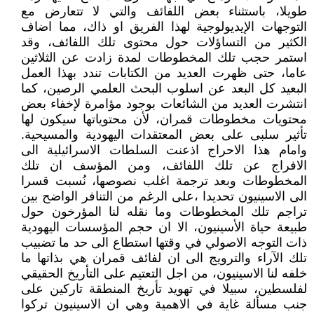
طويلا، باستثناء بعض اللفائف والتي لا تتعارض مع
التوجهات الإيديولوجية لهذا الفريق او ذاك، مما اضاف
الكثير من التساؤلات حول محتوى تلك اللفائف، وقد
استمر حجب تلك المخطوطات لمدة زادت عن الثلاثين
عاما، حتى ظهرت العديد من الكتابات تندد بهذا العمل
البعيد كل البعد عن اسلوب البحث العلمي الرصين، كما
انتشرت العديد من الشائعات بوجود مؤامرة لإخفاء بعض
محتويات مخطوطات قمران، لأن محتوياتها سيكون لها
تأثير سلبى على بعض المعتقدات اليهودية والمسيحية.
وامام هذا الاحراج اذعنت السلطات الاسرائيلية الى
الافراج عن تلك اللفائف، ومن المؤسف ان تلك
المخطوطات وبعد ترجمة اغلب نصوصها، نُسبت قسرا
الى الاسينيون تحديدا ،على الرغم من التنافر الواضح بين
تراجم تلك المخطوطات وما نقله لنا المؤرخون حول
طبيعة حياة الأسينيون، الا ان حجم المؤسسات اليهودية
ذات التوجه الاصولي في وقتها استطاع الى حد ما تضبيب
تلك الآراء والترويج الى ان لفائف قمران هي بذاتها ما
خلفه لنا الاسينيون، من اجل التعتيم على التأريخ الحقيقي
لفلسطين، سبيلا في تهويد تأريخ المنطقة تاركين على
جنب مسألة غاية في الاهمية وهي ان الاسينيون تركوا