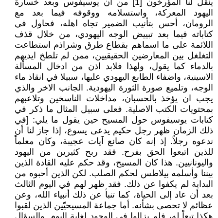
ينقل لنا المؤرخون [1] من ان يوسيفوس وبعد خسارة
اليهود المعركة، واستسلامه ووقوفه فيما بعد مع
الرومان، أحس بتأنيب الضمير تجاه اهله، فحاول في
كتاباته فيما بعد تبييض الوجه اليهودي، من خلال قذف
اللائمة على ما اسماهم بقطاع طرق وشراذم استطاعت
التغلغل بين المعارضين الحقيقيين، ممن لم تلطخ ايديهم
بالدماء كما يقول، ولهذا فلابد اذن من ادخال المسألة
الاسينية، واضفاء الطابع اليهودي عليها، سبيلا في انقاذ ماء
الوجه، وتلميع صورة الثورة اليهودية. الجانب الاخر والذي
يجب ان يؤخذ بالحسبان، مداخلات الناسخين وتلاعبهم
بمحتويات الكتب الاصلية. فعلى سبيل المثال ما ذكر في
كتابات يوسيفوس حول المسيح حين يقول ما يلي: [في
ذلك الزمان ظهر رجل حكيم يدعى يسوع، إذا جاز لنا أن
ندعوه رجلاً. إذ إنه كان صانع آيات عجيبة، وكان معلماً
للذين اتبعوا الحق بفرح. فقد ربح كثيرين من اليهود
واليونانيين. هذا كان المسيح، وقد حكم عليه القادة الذين
بيننا وأسلمه بيلاطس لحكم الصلب. لكن الذين أحبوه من
البداية لم يكفوا عن ذلك. فقد ظهر لهم في اليوم الثالث
بعد أن عاد إلى الحياة، كما تنبأ عن ذلك أنبياء الله، وعن
عظائم لا تحصى بشأنه. أما جماعة المسيحيّين الذين لقبوا
هكذا تبعاً له، فلم يزالوا في الوجود لغاية اليوم. والسؤال