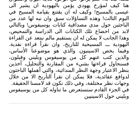
هنا كيف لمؤرخ يهودي يؤمن باليهودية ان يشير الى
عيسى بالمسيح! وكيف له ان يقتنع بقيامة المسيح في
اليوم الثالث! وهذه التساؤلات سبق وان نبه لها عدد من
الباحثين حول مدى مصداقية كتابات يوسيفوس! وبالتالي
لابد من اخضاع تلك الكتابات الى الدراسة والتمحيص،
وهذا الجانب لا يمكن له ان يستقيم مالم نبتعد عن القراءة
اليهودية ـــ المسيحية للتاريخ، وان نقرأ قراءة نقدية.
وفيما يخص الاسينيون والذي هو موضوعنا الأساس،
والذين كتب عنهم كل من يوسيفوس وبليني وفيلون،
فسنحاول قراءتها بشيء من المقارنة والتحليل، آخذين
بنظر الاعتبار وجهة النظر المندائية، والتي أهملها الباحثون
لدوافع عقائدية، فلا يمكن ان نقرأ التأريخ الا من خلال
وجهات نظر مختلفة، وفي ذلك نكون قد لامسنا الحقيقة.
في الجزء القادم سنستعرض ما تناوله كل من يوسيفوس
وبليني حول الاسينيين