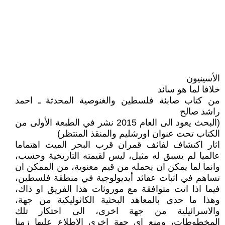
الأسينيون
خلافا لما هو سائد
من كتاب صابئة فلسطين والغنوصية المحدثة ـ احمد
راشد صالح
(البحث يعود الى العام 2015 نشر في الطبعة الأولى من
الكتاب تحت عنوان اورشليم والمنقذ المنتظر)
اثار اكتشاف لفائف قمران قرب البحر الميت اهتماما
عالميا لم يسبق له مثيل، ليس لقيمته التاريخية وحسب،
وانما لما يمكن ان يحمله من قيم معنوية، من الممكن ان
تساهم في اثبات عقائد أيديولوجية في منطقة فلسطين،
فيما اذا اتت متوافقة مع موروثات هذا الفريق او ذاك،
وهذا ما حدى بالمعاهد البحثية الكاثوليكية من جهة،
والاسرائيلية من جهة اخرى، الى احتكار تلك
المخطوطات، ومنع اي جهة اخرى الاطلاع عليها زمنا