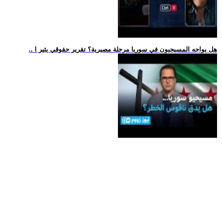
.. هل يواجه المسيحيون في سوريا مرحلة مصيرية؟ تقرير حقوقي يثير ا