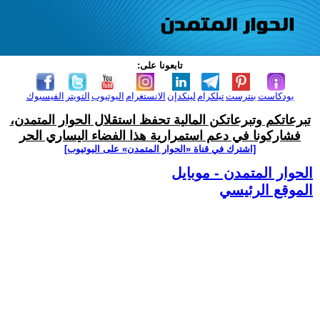
تابعونا على:
بودكاست
بنترست
تيلكرام
لينكدإن
الانستغرام
اليوتيوب
التويتر
الفيسبوك
تبرعاتكم وتبرعاتكن المالية تحفظ استقلال الحوار المتمدن،
فشاركونا في دعم استمرارية هذا الفضاء اليساري الحر
[اشترك في قناة ‫«الحوار المتمدن» على اليوتيوب]
الحوار المتمدن - موبايل
الموقع الرئيسي