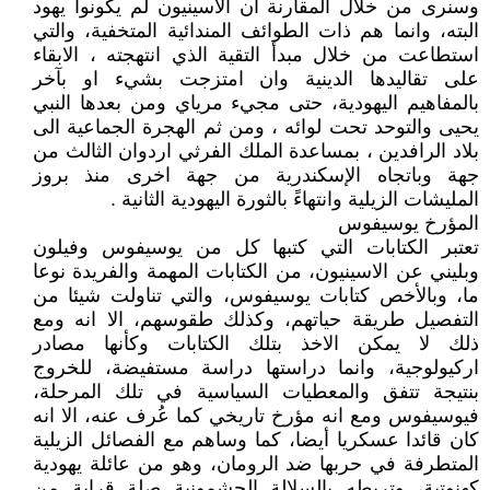
وسنرى من خلال المقارنة ان الاسينيون لم يكونوا يهود
البته، وانما هم ذات الطوائف المندائية المتخفية، والتي
استطاعت من خلال مبدأ التقية الذي انتهجته ، الابقاء
على تقاليدها الدينية وان امتزجت بشيء او بآخر
بالمفاهيم اليهودية، حتى مجيء مرياي ومن بعدها النبي
يحيى والتوحد تحت لوائه ، ومن ثم الهجرة الجماعية الى
بلاد الرافدين ، بمساعدة الملك الفرثي اردوان الثالث من
جهة وباتجاه الإسكندرية من جهة اخرى منذ بروز
المليشات الزيلية وانتهاءً بالثورة اليهودية الثانية .
المؤرخ يوسيفوس
تعتبر الكتابات التي كتبها كل من يوسيفوس وفيلون
وبليني عن الاسينيون، من الكتابات المهمة والفريدة نوعا
ما، وبالأخص كتابات يوسيفوس، والتي تناولت شيئا من
التفصيل طريقة حياتهم، وكذلك طقوسهم، الا انه ومع
ذلك لا يمكن الاخذ بتلك الكتابات وكأنها مصادر
اركيولوجية، وانما دراستها دراسة مستفيضة، للخروج
بنتيجة تتفق والمعطيات السياسية في تلك المرحلة،
فيوسيفوس ومع انه مؤرخ تاريخي كما عُرف عنه، الا انه
كان قائدا عسكريا أيضا، كما وساهم مع الفصائل الزيلية
المتطرفة في حربها ضد الرومان، وهو من عائلة يهودية
كهنوتية، وتربطه بالسلالة الحشمونية صلة قرابة من