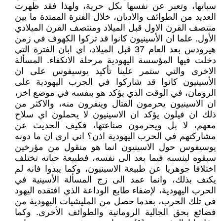
سباتها، وتعبر عن نفسها بكل حرية، ولهذا فقد ظهرت
العديد من الطوائف والاديان، خلال الفترة الممتدة ما بين
منتصف القرن الاول قبل الميلاد ومنتصف القرن الميلادي
الأول. علما ان الأسينيون كانوا قد تركوا الكهوف في زمن
هيرودس بعد العام 37 قبل الميلاد، اي ابان الفترة التي
دخلت فيها المؤسسة اليهودية مرحلة الانكفاء. المسألة
الاخرى والتي ستمر علينا تأكيد يوسيفوس على ان
الأسينيون كانوا قد شاركوا في الحرب اليهودية على
الرومان، في الوقت الذي يؤكد هو بنفسه في موضع اخر،
ان الاسينيون يحرمون القتال وينفرون منه، والاكثر من
ذلك ان فيلون يؤكد ان الاسينيون لا يحملون اي سلاح
معهم، لا بل ويحرمون صناعتها، فكيف الحديث عن
مشاركتهم في الحرب اليهودية اذن؟ اني ارى ان ما دونه
يوسيفوس حول الاسينيون انما هو منقول من مؤرخين
سبقوه لينسبه فيما بعد الى نفسه، فطبيعة حياته تختلف
اختلافا جوهريا عن طبيعة الاسينيون، وكما يبدوا فانه لم
يكتف بذلك، وانما عمد الى زج المسألة الأسينية في
الحرب اليهودية، لإضفاء طابع الوداعة الذي افتقده اليهود
في تلك الحرب، بعدما حصل من المليشيات اليهودية من
فضائع بحق الجالية الرومانية والطوائف الأخرى. وكما