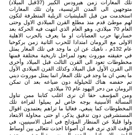
تلك المغارات زمن هيرودس الكبير (37قبل الميلاد)
متوجهين الى المدن الرئيسية، وان تلك المغارات
استخدمت من قبل المليشيات الزيلية المتطرفة لتكون
لهم موطئ قدم منذ مطلع القرن الميلادي الاول وحتى
العام 70 ميلادي، وهو العام الذي انتهت فيه الحركة بعد
خسارتها حرب العصابات او ما يعرف بالحرب الاهلية
الاولى مع الرومان امتدادا للحرب الثانية زمن بركوخبا
عام 132م ، ناهيك عن ان ما وجد في تلك المغار يمثل
في حقيقته موروث يعود لمراحل تاريخية مختلفة فمنها
مخطوطات تعود الى القرن الثالث قبل الميلاد وأخرى
الى القرن الأول قبل الميلاد وكذلك القرن الميلادي الأول
ما يعني ان ما وجد في تلك المغار انما يمثل موروث ديني
تم حفضه هناك للحيلولة دون ضياعه بعد ان تمكن
الرومان من دحر اليهود عام 70 ميلادي.
ومن المؤسف حقا ان نرى اغلب كتابنا ممن تناول
المسألة الأسينية بوجه خاص لم يميلوا لقراءة تلك
المخطوطات كما ينبغي، فغالبا ما تراهم يعتمدون اقوال
المستشرقين دون تدقيق يذكر، او حتى محاولة الابتعاد
ولوا قليلا عن المنظار المؤدلج في اصل الاسينيين، في
الوقت الذي نرى فيه ان أصواتا اخذت تتعالى بين أوساط