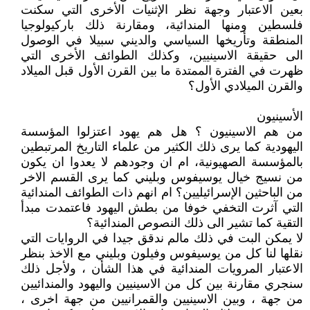
بعين الاعتبار وجهة نظر الإثنيات الأخرى التي سكنت
فلسطين ومنها المندائية، ومقارنة ذلك باركيولوجيا
المنطقة وتأريخها السياسي والديني سبيلا في الوصول
الى حقيقة الاسينيين، وكذلك الطوائف الأخرى التي
ظهرت في الفترة الممتدة ما بين القرن الأول قبل الميلاد
والقرن الميلادي الأول؟
الأسينيون
من هم الاسينيون ؟ هل هم يهود اعتزلوا المؤسسة
اليهودية كما يرى ذلك الكثير من علماء التاريخ المرتبطين
بالمؤسسة الصهيونية، ام ان وجودهم لا يعدوا ان يكون
من نسيج خيال يوسيفوس وبليني كما يرى القسم الاخر
من الباحثين الإسرائيليين؟ ام انهم ذات الطوائف المندائية
التي آثرت التخفي خوفا من بطش اليهود فاعتمدت مبدأ
التقية كما تشير الى ذلك النصوص المندائية؟
لا يمكن البت في ذلك مالم ندقق جيدا في الروايات التي
نقلها لنا كل من يوسيفوس وفيلون وبليني مع الاخذ بنظر
الاعتبار المرويات المندائية في هذا الشأن ، ولأجل ذلك
سنجري مقارنة بين كل من الاسينيين واليهود والمندائيين
من جهة ، وبين الاسينيين والقمرانيين من جهة اخرى ،