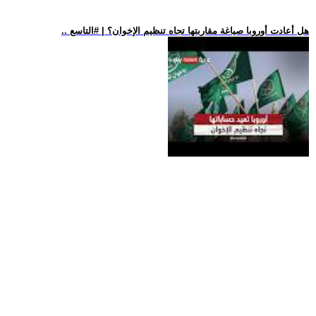
.. هل أعادت أوروبا صياغة مقاربتها تجاه تنظيم الإخوان؟ | #التاسع