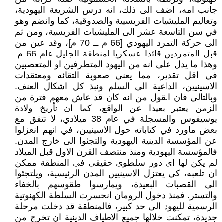
جانب امه، اضف الى ذلك، انه درس الشريعة اليهودية،
وتعاليم المليشيات الفريسيية والصدوقية، كما وانضم وهو
في سن التاسعة عشر الى المليشيات الفريسية، ومن ثم
الى حركة التمرد اليهودي [66 م ــ 70 م]، وقد عين من
قبل المتمردين قائدا عسكريا لمنطقة الجليل عام 66 م.
وهذا ما يدل على انه من اليهود المتطرفين او المتعصبين
في اقل تقدير، مما يعني صعوبة التقائه ومعتقدات
الاسينيين، الداعية الى السلم ونبذ كل اشكال العنف.
وبالتالي فان القول من انه كان قد عاش معهم فترة من
الزمن يعتبر بعيدا عن الواقع، كما ان تأريخ ولادة
يوسيفوس والمسجلة في عام 38 ميلادي، لا تتفق مع
بعض ماورد في كتاباته حول الاسينيين، في انهم انعزلوا
عن المؤسسة الدينية اليهودية والتجئوا الى خارج المدن.
فالمؤسسة اليهودية ومنذ منتصف القرن الاول قبل الميلاد
لم يكن لها اي دور سلطوي حقيقي في المنطقة ممكن
ان تلعبه، كي يعتزل الاسينيين المدن الرئيسية، ويلتجئوا
الى القصبات البعيدة، ويمارسوا طقوسهم بالخفاء
والتستر. فمنذ دخول الرومان انحسرت السلطة الكهنوتية
الرسمية لليهود الى حد كبير، فالمنطقة قد دخلت مرحلة
جديدة، تمكنت خلالها جميع الاطياف الدينية ان تخرج من