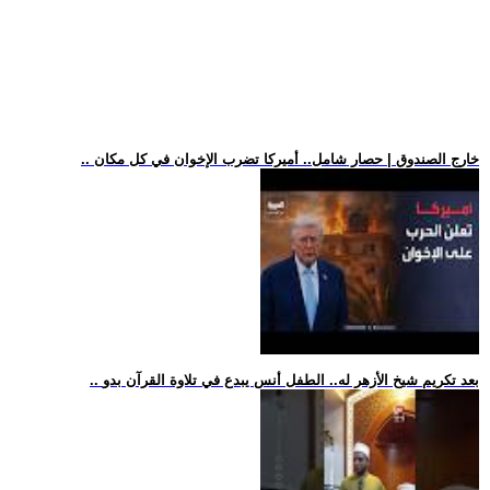
.. خارج الصندوق | حصار شامل.. أميركا تضرب الإخوان في كل مكان
.. بعد تكريم شيخ الأزهر له.. الطفل أنس يبدع في تلاوة القرآن بدو