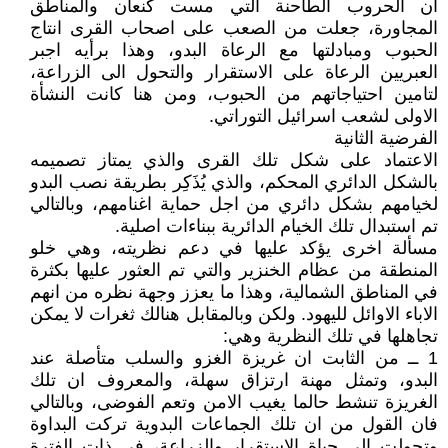
ان الحروب الطاحنة التي مست كنعان والمناطق
المجاورة، جعلت من الصعب على اصحاب القرى انتاج
الحبوب ومبادلتها مع الرعاة البدو، وهذا برأيه اجبر
العبريين الرعاة على الاستقرار والتحول الى الزراعة،
لتامين احتياجاتهم من الحبوب، ومن هنا كانت النشأة
الاولى لشعب اسرائيل التوراتي.
الفرضية الثانية
الاعتماد على شكل تلك القرى والذي يمتاز تصميمه
بالشكل الدائري المحكم، والذي يُذَكِر بطريقة نصب البدو
لخيامهم بشكل دائري من اجل حماية اغنامهم، وبالتالي
تم استبدال تلك الخيام الدائرية ببناءات اصلية.
مسألة اخرى يؤكد عليها في دعم نظريته، وهي خلو
المنطقة من عظام الخنزير والتي تم العثور عليها بكثرة
في المناطق الشمالية، وهذا ما يعزز وجهة نظره من انهم
الاباء الاوائل لليهود. ولكن وبالمقابل هنالك ثغرات لا يمكن
تجاهلها في تلك النظرية وهي:
1 ــ من الثابت ان غريزة الغزو والسلب متأصلة عند
البدو، وتمثل مهنة ارتزاق سهلة، والمعروف ان تلك
الغريزة تنشط حالما يغيب الامن وتعم الفوضى، وبالتالي
فان القول من ان تلك الجماعات البدوية تركت البداوة
وتحولت الى حياة الاستقرار والزراعة، في ذات الفترة