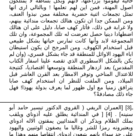
خالية ليقوموا بزراعتها، لأنهم وبكل بساطة لا يمتلكون
اصول المهنة، فمن اين لهم تعلمها ! وبالتالي ارى انها
تمثل تجمعات اثنية حضرية مختلفة ممن نبذوا العنف،
ومن الممكن جدا ان تكون هنالك تجمعات مندائية بينهم،
ولا غرابة في ذلك، فآثار كهف صابا، دليل على ان هنالك
اضطهادا دينيا حصل تعرضت له تلك المجموعة، وان تلك
المجموعة لابد وأنها كانت تمارس حياتها بشكل طبيعي
قبل استخدام الكهوف. ومن المرجح ان يكون استيطان
اباء اليهود الاوائل للمنطقة قد جاء بشكل قسري، (وان لم
يكن بالشكل الاسطوري الذي تقصه علينا اسفار الكتاب
المقدس) بعد ازدهار المنطقة وتوسعها اقتصاديا، كنتيجة
للاعتدال المناخي وتوفر الامطار بعد القرن العاشر قبل
الميلاد، ومن الملفت للنظر ان استخدام كهف صابا
يترافق زمنيا مع اول ظهور لما يعرف بدولة يهوذا! فهل
جاء ذلك مصادفةً؟
ــــــــــــــــــــــــــــــــــــــــــــــــــــــــــــــــــــــــــــــــــــــــ
ـ[3] [العمران الريفي ( القروي الدكتور تيسير حامد أبو
سنينه] . [4] [ في المندائية يطلق عليه أذوناي ويلقب
بملك الظلام ويذكر ان المندائيين يمقتون الاله ادوناي
ويعتبرونه رمزا للشر وغالبا ما يصفون الوثنيين واليهود
على حد سواء بانهم يتبعون ادوناي انتقاصا منهم وهذا ما