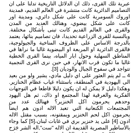
عبرية تلك القرى، ذلك ان الدلائل التاريخية تدلنا على ان
التصاميم الدائرية كانت منتشرة في العالم القديم، فمدينة
اوروك السومرية كانت على شكل دائري، ومدينة اور
كانت على شكل بيضوي، وهنالك العديد من المدن
والقرى في العالم القديم كانت تبنى بأشكال مختلفة.
وبالنسبة للقرى الزراعية تحديدا، فان تصاميم بنائها، يعتمد
بالدرجة الاساس على الظروف المناخية والجيولوجية،
فالقرى الدائرية او المربعة او البيضوية غالبا ما نراها في
المناطق السهلية وحول ابار المياه، بينما القرى الخطية
غالبا ما تكون قرب الانهار، في حين نرى القرى النجمية
تتواجد في سفوح الجبال والوديان [3].
4 ــ لم يتم العثور على اي دليل مادي، يشير ولو من بعيد
الى اليهودية في المنطقة، باستثناء غياب عظام الخنازير.
وهكذا دليل لا يمكن له ان يكون دليلا قاطعا في التوجهات
الفكرية والعرقية لهذا المجتمع او ذاك، ثم هل اليهود
وحدهم يحرمون اكل الخنزير؟ فهنالك عدد من
المجتمعات الكنعانية التي تعبد الاله ادون هم ايضاً
يحرمون اكل لحم الخنزير ويمقتونه، بسبب مقتل الاله
ادون [4] على يد خنزير بري في غابات لبنان،[5] كما وجاء
بالأساطير المصرية القديمة ان الاله "ست",اله الشر جَرَح