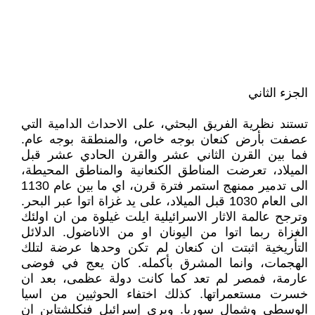
الجزء الثاني
تستند نظرية الفريق البحثي، على الاحداث الدامية التي
عصفت بأرض كنعان بوجه خاص، والمنطقة بوجه عام.
فما بين القرن الثاني عشر والقرن الحادي عشر قبل
الميلاد، تعرضت المناطق الكنعانية والمناطق المحيطة،
الى تدمير ممنهج استمر فترة قرن، اي ما بين عام 1130
الى العام 1030 قبل الميلاد، على يد غزاة اتوا عبر البحر.
وترجح عالمة الاثار الاسرائيلية ايلت غيلوة من ان اولئك
الغزاة ربما اتوا من اليونان او من الاناضول. الدلائل
التأريخية اثبتت ان كنعان لم تكن وحدها عرضة لتلك
الهجمات، وانما المشرق بأكمله. كان يعج في فوضى
عارمة، فمصر لم تعد كما كانت دولة عظمى، بعد ان
خسرت مستعمراتها. كذلك اختفاء الحوثيين من اسيا
الوسطى وشمال سوريا. ويرى إسرائيل فنكلشتاين ان