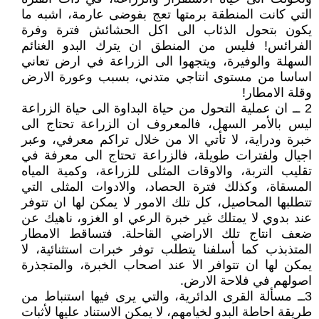
التي كانت المنطقة برمتها تعج بفوضى عارمة، اشبه ما
يكون بتحول الذئاب الى اكل الحشائش فترة وفرة
الفرائس! فليس من المنطق ان يترك البدو الغنائم
السهلة والوفيرة، ويتجهوا الى الزراعة في ارض تعاني
اساسا من مستوى انتاجي متدني، بسبب وعورة الارض
وقلة الامطار!
2 ــ ان عملية التحول من حياة البداوة الى حياة الزراعة
ليس بالأمر السهل، فالمعروف ان الزراعة تحتاج الى
خبرة ودراية، لا تأتي الا من خلال تراكم معرفي، وعبر
اجيال ولفترات طويلة، فالزراعة تحتاج الى معرفة في
تقليب التربة، والاوقات المثلى للزراعة، وكمية المياه
المسقاة، وكذلك فترة الحصاد، والادوات المثلى التي
تتطلبها المحاصيل، كل تلك الامور لا يمكن لها ان تتوفر
عند بدوي لا يمتلك غير خبرة الرعي او الغزو، ناهيك عن
ضعف انتاج تلك الاراضي القاحلة. فتساقط الامطار
المتذبذب كما أسلفنا يتطلب توفر خبرات استثنائية، لا
يمكن لها ان تتوافر الا عند اصحاب الخبرة، والمتجذرة
اصولهم في فلاحة الارض.
3ــ مسألة القرى الدائرية، والتي يرى فيها استنباط من
طريقة احاطة البدو لخيامهم، لا يمكن الاستناد عليها لأثبات