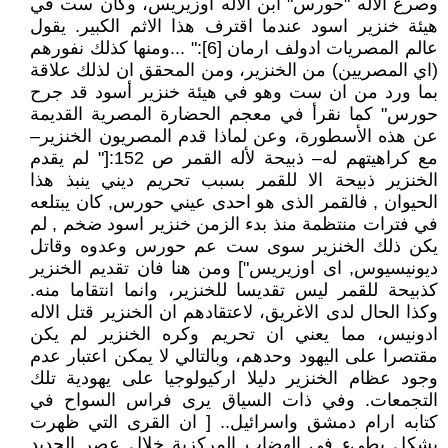
وصرع الاله "حورس" ابن الاله اوزيريس، وكان ست في
هيئة خنزير اسود عندما اقترف هذا الاثم الكبير. يقول
عالم المصريات ادولف ارمان [6]:" ...ومنها كذلك نفورهم
(اي المصريين) من الخنزير، ومن المحقق ان لذلك علاقة
بما ورد من ان ست وهو في هيئة خنزير أسود قد جرح
حورس" كما نقرأ في معجم الحضارة المصرية القديمة
عن هذه الأسطورة، وعن لماذا قدم المصريون الخنزير–
مع كراهيتهم له– ذبيحة لأله القمر ص 152:[" لم يقدم
الخنزير ذبيحة الا للقمر بسبب تحريم ديني ينبذ هذا
الحيوان , فالقمر الذى هو احدى عيني حورس, كان يبتلعه
في فترات منتظمة منذ بدء الزمن خنزير اسود ضخم , لم
يكن ذلك الخنزير سوى ست عم حورس وعدوه وقاتل
ديونيسيوس, اى اوزيريس"] ومن هنا فان تقديم الخنزير
كذبيحة للقمر ليس تقديسا للخنزير، وانما انتقاما منه.
وكذا الحال لدى الاغريق، لاعتقادهم ان الخنزير قتل الاله
ادونيس، مما يعني ان تحريم وكره الخنزير لم يكن
مقتصرا على اليهود وحدهم، وبالتالي لا يمكن اعتبار عدم
وجود عظام الخنزير دليلا اركيولوجيا على يهودية تلك
التجمعات. وفي ذات السياق يرى فراس السواح في
كتابه ارام دمشق واسرائيل.. [ ان القرى التي ظهرت
بشكل بطيء في الهضاب المركزية خلال عصر الحديد