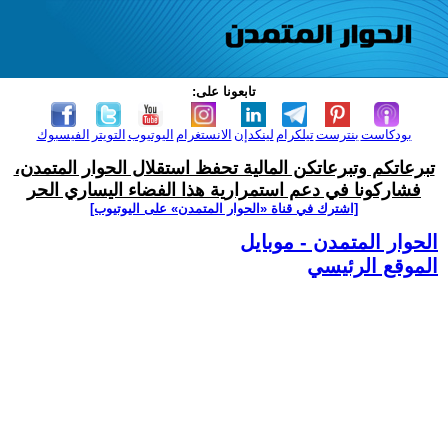
تابعونا على:
بودكاست
بنترست
تيلكرام
لينكدإن
الانستغرام
اليوتيوب
التويتر
الفيسبوك
تبرعاتكم وتبرعاتكن المالية تحفظ استقلال الحوار المتمدن،
فشاركونا في دعم استمرارية هذا الفضاء اليساري الحر
[اشترك في قناة ‫«الحوار المتمدن» على اليوتيوب]
الحوار المتمدن - موبايل
الموقع الرئيسي