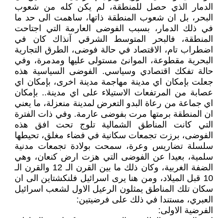
الدمار الذي حصل للمنطقة، لم يكن كله من شعوب
البحر، بل ان شعوب المنطقة ذاتها، ساهمت الى حد ما
في ذلك الدمار، بسبب الفوضى العارمة التي اجتاحت
المنطقة، فالبحر المتوسط الشرقي آنذاك كان في
اضطراب تام، الاقتصاد في حالة فوضى، الطرق التجارية
البحرية مقطوعة، الموانئ مستولى عليها ومدمرة، وفي
حالة تفكك اقتصادي وسياسي. الفوضى السياسية هذه
جعلت بإمكان اي مدينة مهاجمة مدينة اخرى، بإمكان اي
عصابة من المرتفعات الاستيلاء على اي مدينة.. بإمكان
اي جماعة من رعاة البدو التعرض لمدينة منعزلة، ما يعني
ان المنطقة برمتها مرت بفوضى عارمة. وفي ذات الفترة
التي كانت المناطق الشمالية تلوج تحت افق هذه
الفوضى، برزت تجمعات سكانية في فضاء مغلق، تحيطها
سلسلة تضاريس وعرة، سمحت بولادة تجمعات مدنية
سلمية، بعيدا عن الفوضى التي هزت ارض كنعان، وهي
الضفة الغربية، وكان ذلك ما بين القرن الـ 12 والقرن الـ
10 قبل الميلاد، ومن هنا يرى اسرائيل فلنكشتاين الى ان
سكان تلك المناطق يمثلون الرعيل الاول لشعب اسرائيل
العبري، مستندا في ذلك على فرضيتين:
الفرضية الاولى: