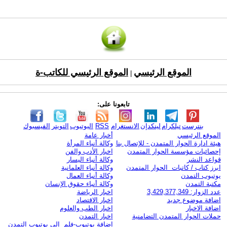
الموقع الرئيسي
الموقع الرئيسي للكاتب-ة
|
تابعونا على:
بنترست
تيلكرام
لينكدإن
الانستغرام
RSS
اليوتيوب
التويتر
الفيسبوك
الموقع الرئيسي
أخبار عامة
هيئة ادارة الحوار المتمدن - للإتصال بنا
وكالة أنباء المرأة
إحصائيات مؤسسة الحوار المتمدن
اخبار الأدب والفن
قواعد النشر
وكالة أنباء اليسار
ابرز كتاب / كاتبات الحوار المتمدن
وكالة أنباء العلمانية
يوتيوب التمدن
وكالة أنباء العمال
مكتبة التمدن
وكالة أنباء حقوق الإنسان
عدد الزوار: 3,429,377,349
اخبار الرياضة
اضافة موضوع جديد
اخبار الاقتصاد
اضافة الاخبار
اخبار الطب والعلوم
حملات الحوار المتمدن التضامنية
اخبار التمدن
إضافة يوتيوب-فلم إلى يوتيوب التمدن