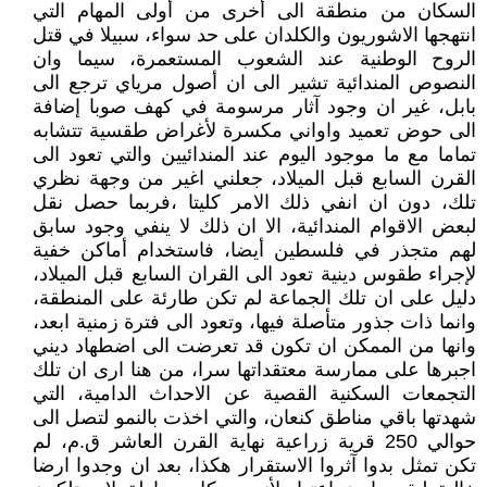
السكان من منطقة الى أخرى من أولى المهام التي
انتهجها الاشوريون والكلدان على حد سواء، سبيلا في قتل
الروح الوطنية عند الشعوب المستعمرة، سيما وان
النصوص المندائية تشير الى ان أصول مرياي ترجع الى
بابل، غير ان وجود آثار مرسومة في كهف صوبا إضافة
الى حوض تعميد واواني مكسرة لأغراض طقسية تتشابه
تماما مع ما موجود اليوم عند المندائيين والتي تعود الى
القرن السابع قبل الميلاد، جعلني اغير من وجهة نظري
تلك، دون ان انفي ذلك الامر كليتا ،فربما حصل نقل
لبعض الاقوام المندائية، الا ان ذلك لا ينفي وجود سابق
لهم متجذر في فلسطين أيضا، فاستخدام أماكن خفية
لإجراء طقوس دينية تعود الى القران السابع قبل الميلاد،
دليل على ان تلك الجماعة لم تكن طارئة على المنطقة،
وانما ذات جذور متأصلة فيها، وتعود الى فترة زمنية ابعد،
وانها من الممكن ان تكون قد تعرضت الى اضطهاد ديني
اجبرها على ممارسة معتقداتها سرا، من هنا ارى ان تلك
التجمعات السكنية القصية عن الاحداث الدامية، التي
شهدتها باقي مناطق كنعان، والتي اخذت بالنمو لتصل الى
حوالي 250 قرية زراعية نهاية القرن العاشر ق.م، لم
تكن تمثل بدوا آثروا الاستقرار هكذا، بعد ان وجدوا ارضا