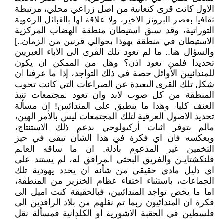
الاول كانت قرى كنعانية من اصل زراعي محلي، مرتبطة
ثقافيا بعصر البرونز الاخير، ولا علاقة لها بالقبائل الرعوية
التوراتية، وقد سبق استيطان منطقة الهضاب المركزية
الاستيطان في منطقة يهوذا بحوالي قرنين من الزمان..]
والسؤال هنا.. ما لم تعود تلك القرى الى الاباء العبريين
تحديدا فلمن تعود اذن؟ وهل من الممكن ان يكون
للمندائيين الأوائل حصة في ذلك التواجد، إذا ما عرفنا ان
شكل تلك القرى البعيدة عن الصراعات التي كانت تجوب
المنطقة من كل صوب لابد وان تعود لمجتمعات تنبذ
العنف كليا، وهذا ما ينطبق على المندائيين! ان مسألة
تحديد الاصول العرقية لتلك المجتمعات ليس بالأمر الهين،
مالم يتوفر اثبات أركيولوجي يدعم ذلك الاستنتاج،
وبعكسه فان اي فكرة في هذا الشأن تبقى في حيز
التخمين غير المدعوم بأدلة. ان ما ساقه العالم
فلنكشتايـن والفريق البحثي المرافق له، لم يستند على
اي دليل مادي حقيقي من شأنه ان يحدد يهودية تلك
الجماعات، باستثناء اختفاء عظام الخنزير من المنطقة،
اما ما يخص تواجد المندائيين، فبالحقيقة كنت اميل الى
فكرة ان المندائيون ربما تم نقلهم من بلاد الرافدين الى
فلسطين في الحقبة الاشورية او الكلدانية فمسألة نقل