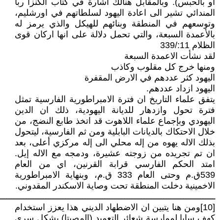
أو بالحبس). وبالمقابل هنالك اشارة في كتاب الكنزا ربا
المندائي تشير الى اعادة اليهود لسلطاتهم في اورشليم،
وتوسعهم في المنطقة وبنائهم للهيكل والذي يرمز له
بالأعمدة السبعة، والتي تحمل دلالة على انها اركان قوى
الظلام 11:/339
لقد نشأت الاعمدة السبعة
ومنها خرج كل مقلوب وكاذب
اليهود كثر عددهم في الارض المقفرة
اليهود ازداد عددهم.
يتفق علماء التاريخ ان فترة الامبراطورية الفارسية تمثل
فترة تحول وازدهار للديانة اليهودية، ذلك ان الدين
اليهودي وبإجماع علماء اللاهوت قد اتخذ طابع النضج، من
خلال الاحتكاك بالديانات البابلية ومن ثم الفارسية، ليتحول
بذلك الاله يهوه من إله محلي الى إله مركزي أعلى، بعد
ان تم تجريده من زوجته عشيرة، ودمجه مع الاله إيل.
امتد الحكم الفارسي قرابة القرنين، اي من العام
539ق.م وحتى العام 333 ق.م، وبنهاية الامبراطورية
الاخمينية دخلت المنطقة تحت وصاية الاسكندر المقدوني.
ــــــــــــــــــــــــــــــــــــــــــــــــــــــــــــــــــــــــــــــــــــــــ
[10]ومن هنا يتبين ان الاضطهاد الديني هذا يعزز استخدام
كهف سابا لممارسة شعائر التعميد (المصبتا) بشكل سري