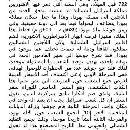
722 قبل الميلاد، وهي السنة التي دمر فيها الاشوريين
مملكة اسرائيل الشمالية قد تسببت بتدفق العديد من
اللاجئين الى مملكة يهوذا، وهذا ما جعل سكان مملكة
يهوذا يتضاعف، ليحولها فيما بعد الى دولة حقيقية. وفي
زمن جوشيا ملك يهوذا (639ق.م ــ 609ق.م) خطط هذا
الملك، منتهزا فرصة انهيار الامبراطورية الاشورية، لضم
اقاليم اسرائيل الشمالية. ولان اللاجئين الشماليين
يمتلكون ثقافتا ودينا، له سمات تختلف عما موجود في
يهوذا، فقد شرع جوشيا الى صهر القادمين الجدد في
بوتقة واحدة، بهدف توحيد الشعب واقامة دولة موحدة،
لذلك فقد اتبع جوشيا عدد من الخطوات للوصول لهدفه،
ففي المرحلة الاولى إدعى اكتشاف أحد الاسفار الدينية
لغرض جمع الشعب حول الشريعة التي ينص عليها هذا
الكتاب المكتشف، وهو السفر الخامس للتوراة سفر
التثنية، والذي ضم افكارا تنادي بمركزية الدين، يقول
السفر ان كل شعب اسرائيل يجب ان يعبد اله واحد في
مكان واحد. المرحلة الثانية قام جوشيا بإزالة الديانات
المنافسة الاخر [10] ليجمع الشعب حول الاله يهوه،
والمرحلة الثالثة أنشأ تاريخا موحدا، وذلك بجمع التقليد
الشمالي والجنوبي معا. التاريخ المصطنع هذا قد تحول