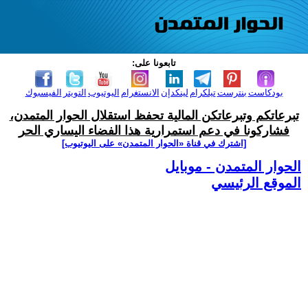
تابعونا على:
بودكاست
بنترست
تيلكرام
لينكدإن
الانستغرام
اليوتيوب
التويتر
الفيسبوك
تبرعاتكم وتبرعاتكن المالية تحفظ استقلال الحوار المتمدن،
فشاركونا في دعم استمرارية هذا الفضاء اليساري الحر
[اشترك في قناة ‫«الحوار المتمدن» على اليوتيوب]
الحوار المتمدن - موبايل
الموقع الرئيسي