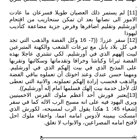
.
[11] لم يستمر ذلك العصيان طويلا فسرعان ما عادت
الامور الى نصابها بعد ان تمكن سنحاريب من اقتحام
اورشليم وتقليم اضافرها وفرض جزية مضاعفة كتأديب
ليهوذا
[12] سفر عزرا: ((7- 16 وكل الفضة والذهب التي تجد
في كل بلاد بابل مع تبرعات الشعب والكهنة المتبرعين
لبيت إلههم الذي في أورشليم. لكي تشتري عاجلا بهذه
الفضة ثيرانا وكباشا وخرافا وتقدماتها وسكائبها وتقربها
على المذبح الذي في بيت إلهكم الذي في أورشليم.
ومهما حسن عندك وعند اخوتك أن تعملوه بباقي الفضة
والذهب فحسب إرادة إلهكم تعملونه. والانية التي تعطى
لك لأجل خدمة بيت إلهك فسلمها امام إله أورشليم)).
[13]يعتبر قورش أحد أعظم ملوك الفرس الاخمينيين
ويرى اليهود فيه على انه مسيح الرب الاله كما في سفر
إشعياء 45: 1 هكذا يقول الرب لمسيحه، لكورش الذي
امسكت بيمينه لأدوس امامه امما، واحقاء ملوك احل
لأفتح امامه المصراعين، والابواب لا تغلق.
يتبـــــــــــــــــــــــــــــــــــــــــــــــــــــــــع