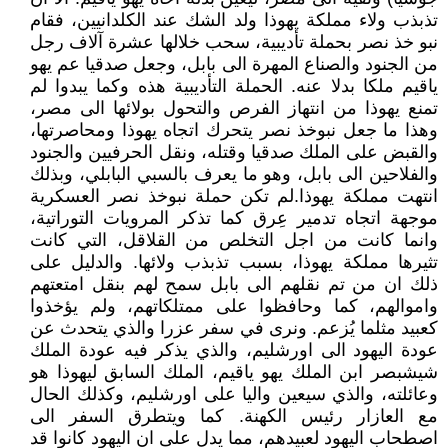
تذبذب ولاء مملكة يهوذا ولد الشك عند الكلدانيين، فقام
نبو خذ نصر بحملة تأديبية، سحب خلالها عشرة آلاف رجل
من الجنود والصناع المهرة الى بابل، وجعل صدقيا عم يهو
ياقيم ملكا بدلا عنه. الحملة التأديبية هذه وكما يبدوا لم
تمنع يهوذا من انتهاز الفرص والتحول بولائها الى مصر،
وهذا ما جعل نبوخذ نصر يتحرك اتجاه يهوذا ومحاصرتها،
والقبض على الملك صدقيا وقتله، ونقل الحرفيين والجنود
والفلاحين الى بابل، وهو ما يعرف بالسبي البابلي، وبذلك
انتهت مملكة يهوذا.لم تكن حملة نبوخذ نصر العسكرية
موجهة اتجاه تدمير عِرق كما تذكر المرويات التوراتية،
وانما كانت من اجل التخلص من القلاقل، التي كانت
تثيرها مملكة يهوذا، بسبب تذبذب ولائها. والدليل على
ذلك ان من تم نقلهم الى بابل سمح لهم بنقل امتعتهم
واموالهم، كما وحافظوا على ممتلكاتهم، ولم يؤخذوا
كعبيد مثلما يُزعم. ونرى في سفر عزرا والذي يتحدث عن
عودة اليهود الى اورشليم، والذي يذكر فيه عودة الملك
شيشبصر ابن الملك يهو ياقيم، الملك السابق ليهوذا هو
وعائلته، والذي سيعين واليا على اورشليم، وكذلك الحال
مع العازار رئيس الكهنة. كما ويتطرق السفر الى
اصطحاب اليهود لعبيدهم، مما يدل على ان اليهود كانوا قد