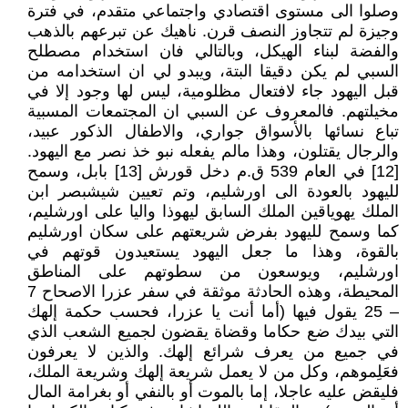
وصلوا الى مستوى اقتصادي واجتماعي متقدم، في فترة
وجيزة لم تتجاوز النصف قرن. ناهيك عن تبرعهم بالذهب
والفضة لبناء الهيكل، وبالتالي فان استخدام مصطلح
السبي لم يكن دقيقا البتة، ويبدو لي ان استخدامه من
قبل اليهود جاء لافتعال مظلومية، ليس لها وجود إلا في
مخيلتهم. فالمعروف عن السبي ان المجتمعات المسبية
تباع نسائها بالأسواق جواري، والاطفال الذكور عبيد،
والرجال يقتلون، وهذا مالم يفعله نبو خذ نصر مع اليهود.
[12] في العام 539 ق.م دخل قورش [13] بابل، وسمح
لليهود بالعودة الى اورشليم، وتم تعيين شيشبصر ابن
الملك يهوياقين الملك السابق ليهوذا واليا على اورشليم،
كما وسمح لليهود بفرض شريعتهم على سكان اورشليم
بالقوة، وهذا ما جعل اليهود يستعيدون قوتهم في
اورشليم، ويوسعون من سطوتهم على المناطق
المحيطة، وهذه الحادثة موثقة في سفر عزرا الاصحاح 7
– 25 يقول فيها (أما أنت يا عزرا، فحسب حكمة إلهك
التي بيدك ضع حكاما وقضاة يقضون لجميع الشعب الذي
في جميع من يعرف شرائع إلهك. والذين لا يعرفون
فعَلِموهم، وكل من لا يعمل شريعة إلهك وشريعة الملك،
فليقض عليه عاجلا، إما بالموت أو بالنفي أو بغرامة المال