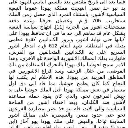
فيما بعد الى تأريخ مقدس بعد بالسبي البابلي لليهود على
يد نبو خذ نصر. انتهجت مملكة يهوذا عموما التبعية
السياسية لأشور، باستثناء التمرد الذي حصل زمن الملك
سنحاريب 705 ق.م، وعصيان حزقيا وعدم دفعه
مستحقات اشور من الجزية [11]. انتهاج سياسة التبعية
بشكل عام قد ساهم الى حد ما في ان تحافظ يهوذا على
كيانها حتى نهاية اشور، وبروز الكلدانيين كقوة عظمى
بديلة في المنطقة. شهد العام 612 ق.م اندحار اشور
السريع على يد الكلدانيين المتحالفين مع الفرس،
فانهارت بذلك الممالك الاشورية الواحدة تلو الاخرى، وهذا
الامر سمح لجوشيا ملك يهوذا بالتحرك للاستفادة من تلك
الفوضى، من خلال الزحف وسد فراغ الاشوريين في
المناطق القريبة من يهوذا. هذه الاحلام لم يكتب لها
النجاح كما كان يطمح جوشيا، مما قاد الى دق اول
مسمار في نعش مملكة يهوذا. قتل الملك جوشيا على يد
جيش الفرعون نخو، والذي كان يقود حملة مساعدة
لأشور ضد الكلدان، وبعد اختفاء اشور من الساحة
السياسية والى الابد، قام نبو خذ نصر بمطاردة الفرعون
نخو حتى حدود مصر، والسيطرة على ممالك اشور
السابقة تباعا، والقبض على ملك يهوذا يهو آحاز (ابن
جوشيا) ونفيه الى مصر، ليعين بدله اخاه يهو ياقيم. الا ان