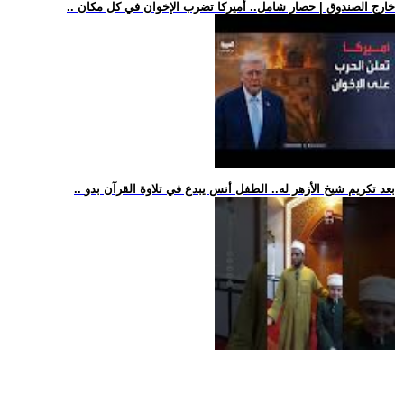
.. خارج الصندوق | حصار شامل.. أميركا تضرب الإخوان في كل مكان
.. بعد تكريم شيخ الأزهر له.. الطفل أنس يبدع في تلاوة القرآن بدو