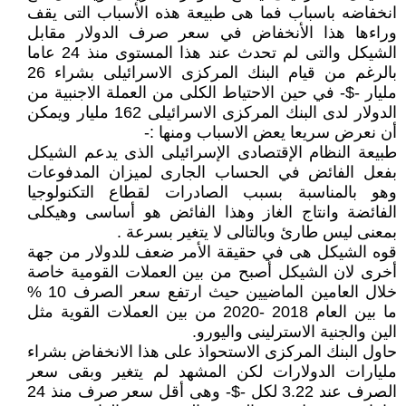
انخفاضه باسباب فما هى طبيعة هذه الأسباب التى يقف
وراءها هذا الأنخفاض في سعر صرف الدولار مقابل
الشيكل والتى لم تحدث عند هذا المستوى منذ 24 عاما
بالرغم من قيام البنك المركزى الاسرائيلى بشراء 26
مليار -$- في حين الاحتياط الكلى من العملة الاجنبية من
الدولار لدى البنك المركزى الاسرائيلى 162 مليار ويمكن
أن نعرض سريعا يعض الاسباب ومنها :-
طبيعة النظام الإقتصادى الإسرائيلى الذى يدعم الشيكل
بفعل الفائض في الحساب الجارى لميزان المدفوعات
وهو بالمناسبة بسبب الصادرات لقطاع التكنولوجيا
الفائضة وانتاج الغاز وهذا الفائض هو أساسى وهيكلى
بمعنى ليس طارئ وبالتالى لا يتغير بسرعة .
قوه الشيكل هى في حقيقة الأمر ضعف للدولار من جهة
أخرى لان الشيكل أصبح من بين العملات القومية خاصة
خلال العامين الماضيين حيث ارتفع سعر الصرف 10 %
ما بين العام 2018 -2020 من بين العملات القوية مثل
الين والجنية الاسترلينى واليورو.
حاول البنك المركزى الاستحواذ على هذا الانخفاض بشراء
مليارات الدولارات لكن المشهد لم يتغير وبقى سعر
الصرف عند 3.22 لكل -$- وهى أقل سعر صرف منذ 24