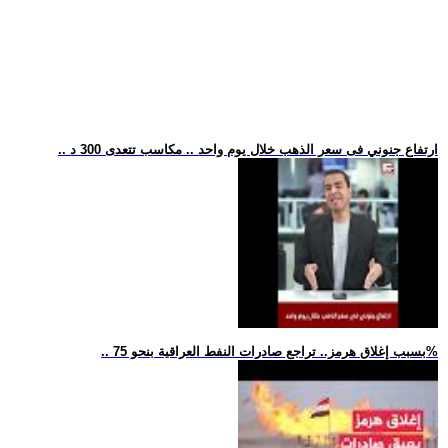
.. ارتفاع جنوني فى سعر الذهب خلال يوم واحد .. مكاسب تتعدى 300 د
.. بسبب إغلاق هرمز.. تراجع صادرات النفط العراقية بنحو 75%