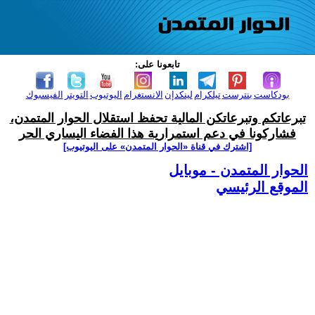
تابعونا على:
بودكاست
بنترست
تيلكرام
لينكدإن
الانستغرام
اليوتيوب
التويتر
الفيسبوك
تبرعاتكم وتبرعاتكن المالية تحفظ استقلال الحوار المتمدن،
فشاركونا في دعم استمرارية هذا الفضاء اليساري الحر
[اشترك في قناة ‫«الحوار المتمدن» على اليوتيوب]
الحوار المتمدن - موبايل
الموقع الرئيسي