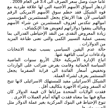
عاما حيث وصل سعر الصرف الى 3.4 في العام 2009 .
ازدهار أسواق الأسهم الأجنبية التى لها علاقة طردية مع
قوه الشيكل فقد حطم سوق الأسهم الامريكى الرقم
القياسى لأن هذا الارتفاع يجعل المستثمرين المؤسسين
اموالهم تتكدس لعزوف المستثمرين عن شراء الأسهم
وبالتالى ينفقوا دولاراتهم لتعويض هذا الإنكشاف .
زيادة المعروض النقدى من النقد الإحتياطى الفدرالى بما
يسمى عملية التسيير الكمى والتى تعنى طباعة المزيد
من الدولارات .
حالة عدم اليقين السياسى بسبب نتيجة الانتخابات
وادعاءات ترامب التافهة عنها.
اتباع الإدارة الأمريكية خلال الأربع سنوات الماضية
السياسة الحمائية وقامت بفرض ضرائب على الواردات
وتخفيض أسعار الفائدة الى قرابة الصفرما يجعل
المستثمر يعزف لشراء العملة.
الشيكل الاسرائيلى مفيد للمستهلك الاسرائيلى لانها تتيح
له السفر وشراء الأجهزة بتكاليف أقل .
فقدت الولايات المتحدة مزاياها لان قيمة الدولار كان
مبالغ فيها بما معناه فقدت الهالة أمام العملات الأخرى .
تنوع الإحتياط في البنوك المركزية بغير عملة الدولار مثل
الصين وغيرها .