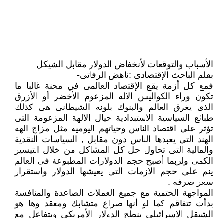
الأسباب والتوقعات لأنخفاض الدولار مقابل الشيكل
بقلم الباحث الإقتصادى :ناهض الرفاتى-
فمع كل أزمة يقع الإقتصاد العالمى في محنة غالبا ما
تكون وراء الكواليس الاله المزعوم الأخضر أو الأزرق
الذى يغرق العالم والبنوك بلونه الشيطانى هى كذلك
طبائع السياسية الاستبدادية حيال الالهة المزعومة التى
تؤثر على اقتصاد الناس وحياتهم اليومية مثل مزاج الهه
الهند التى يعبدها الناس دون مقابل , السياسات النقدية
والمالية التى تحاول حل كل المشاكل من خلال التيسير
الكمى ولربما أصبح حجم الدولارات المطبوعة في العالم
ينم على حجم الازمات التى يعيشها الدولار واستقرار
سعر صرفه .
المواجهة الحتمية مع جميع العملات الصاعدة والمنافسة
بدأت تتفاقم كما لو أنها صراع متشابك ومعقد وها هو
الشيقل الاسرائيلى ينطح الدولار الأمريكى ويتفاعل مع