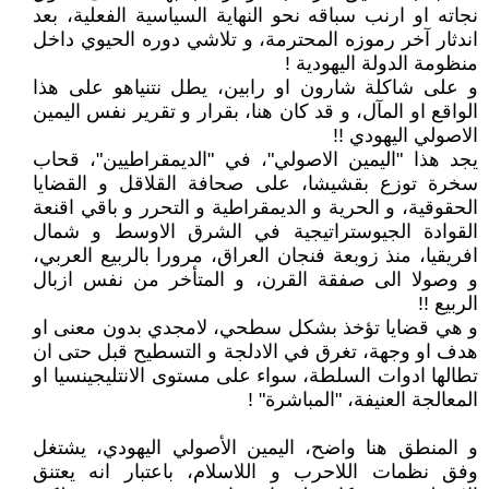
نجاته او ارنب سباقه نحو النهاية السياسية الفعلية، بعد
اندثار آخر رموزه المحترمة، و تلاشي دوره الحيوي داخل
منظومة الدولة اليهودية !
و على شاكلة شارون او رابين، يطل نتنياهو على هذا
الواقع او المآل، و قد كان هنا، بقرار و تقرير نفس اليمين
الاصولي اليهودي !!
يجد هذا "اليمين الاصولي"، في "الديمقراطيين"، قحاب
سخرة توزع بقشيشا، على صحافة القلاقل و القضايا
الحقوقية، و الحرية و الديمقراطية و التحرر و باقي اقنعة
القوادة الجيوستراتيجية في الشرق الاوسط و شمال
افريقيا، منذ زوبعة فنجان العراق، مرورا بالربيع العربي،
و وصولا الى صفقة القرن، و المتأخر من نفس ازبال
الربيع !!
و هي قضايا تؤخذ بشكل سطحي، لامجدي بدون معنى او
هدف او وجهة، تغرق في الادلجة و التسطيح قبل حتى ان
تطالها ادوات السلطة، سواء على مستوى الانتليجينسيا او
المعالجة العنيفة، "المباشرة" !
و المنطق هنا واضح، اليمين الأصولي اليهودي، يشتغل
وفق نظمات اللاحرب و اللاسلام، باعتبار انه يعتنق