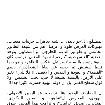
..."
المطبلون ل"جو بايدن" .. اشبه بعاهرات حزينات متعبات،
مهتوكات العرض طولا و عرضا، هم من شيعة الطابور
الخامس و طوابير الدعم الخارجي، و المصابين بتوحد
القضية "الفلس طينية"، رغم انه بهذا المعنى، ترامب كان
اسوء رئيس بالنسبة لاسرائيل، عكس الظاهر، و هو ربما
فقط بقشيش تم حجبه عن بقايا "الشحاذين"، باسم
"القضية"، و العودة و القدس و الاقصى !! فلا شيء تغير
على الأرض، بالنسبة لشيعة لا جديد تحت الشمس، ولا
فوق سطح القمر، بل إن دولة اليهود خسرت كثيرا جدا !!
إن المعارض الوحيد هنا لترامب، هو اليمين الاصولي،
اليهودي، المعارض ل"نتياهو"، و اليمين الليكودي،
المتذبذب، صديق "ترامب"، و ترامب بهذا المعنى، طوق