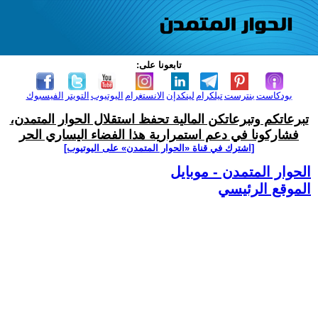
تابعونا على:
بودكاست
بنترست
تيلكرام
لينكدإن
الانستغرام
اليوتيوب
التويتر
الفيسبوك
تبرعاتكم وتبرعاتكن المالية تحفظ استقلال الحوار المتمدن،
فشاركونا في دعم استمرارية هذا الفضاء اليساري الحر
[اشترك في قناة ‫«الحوار المتمدن» على اليوتيوب]
الحوار المتمدن - موبايل
الموقع الرئيسي