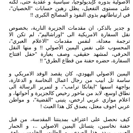
الاصولية بدوره كإيديولوجيا، سياسية و عقدية حتى، لكنه
على مستوى التفعيل، يظل رهين حسابات "الخصيان"،
في ارتباطاتهم بذوي النفوذ و المصالح الكبرى !!
و جدير بالذكر، ان مقدمات الجزيرة النارية، بخصوص
نقل السفارة الامريكية الى "اوراشاليم"، لم تكن الا
ترجمة معدلة، لنفس مقدمات "الاعلام العبري"،
المحسوب على نفس اليمين الأصولي !! و منها النقل
الحرفي، لمشهد حقيقي، وصف بعبارة "حفل افتتاح
السفارة، حضره حفنة من قطاع الطرق" !!
اليمين الاصولي اليهودي، كان يقصد الوفد الامريكي و
ساسة تل ابيب من رجال اعمال النخاسة و الدعارة،
بواجهة اسمها "ايفانكا ترامب"، و لتمرير الرسالة الى
نطاق اوسع، لابد من ماخور رخيص كالجزيرة و أخواتها، و
اعلام موازي عربي ارخص، يتبنى "القضية"، و مواطن
عربي اجوف معتل، يصدق كل هذا العبث !
كيف نحصل على اعتراف بمدينتنا المقدسة، من قبل
حفنة نخاسين، يتسائل اليمين الاصولي ..، و الحمار
العربي، يردد هذا الصدى، و الطابور الخامس، يلعق