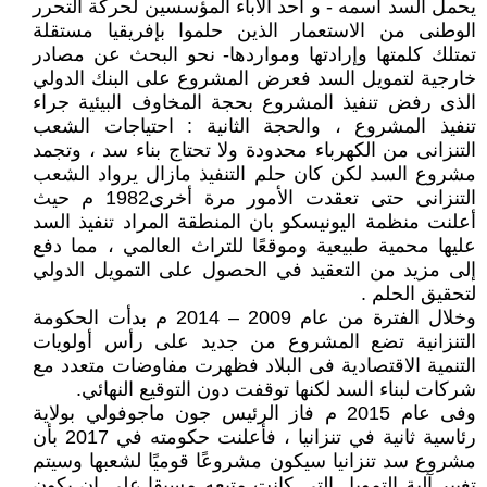
يحمل السد اسمه - و أحد الآباء المؤسسين لحركة التحرر
الوطنى من الاستعمار الذين حلموا بإفريقيا مستقلة
تمتلك كلمتها وإرادتها ومواردها- نحو البحث عن مصادر
خارجية لتمويل السد فعرض المشروع على البنك الدولي
الذى رفض تنفيذ المشروع بحجة المخاوف البيئية جراء
تنفيذ المشروع ، والحجة الثانية : احتياجات الشعب
التنزانى من الكهرباء محدودة ولا تحتاج بناء سد ، وتجمد
مشروع السد لكن كان حلم التنفيذ مازال يرواد الشعب
التنزانى حتى تعقدت الأمور مرة أخرى1982 م حيث
أعلنت منظمة اليونيسكو بان المنطقة المراد تنفيذ السد
عليها محمية طبيعية وموقعًا للتراث العالمي ، مما دفع
إلى مزيد من التعقيد في الحصول على التمويل الدولي
لتحقيق الحلم .
وخلال الفترة من عام 2009 – 2014 م بدأت الحكومة
التنزانية تضع المشروع من جديد على رأس أولويات
التنمية الاقتصادية فى البلاد فظهرت مفاوضات متعدد مع
شركات لبناء السد لكنها توقفت دون التوقيع النهائي.
وفى عام 2015 م فاز الرئيس جون ماجوفولي بولاية
رئاسية ثانية في تنزانيا ، فأعلنت حكومته في 2017 بأن
مشروع سد تنزانيا سيكون مشروعًا قوميًا لشعبها وسيتم
تغيير آلية التمويل التى كانت متبعه مسبقا على ان يكون