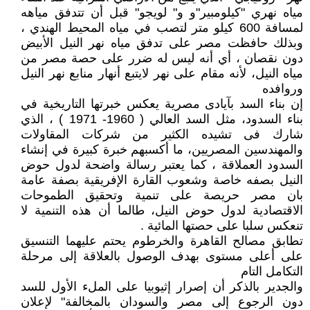
مياه نهري "كيلومبير"و و" لويجو" قبل أن تتدفق مياهه
لمسافة 600 كيلو متر لتصب في مياه المحيط الهندي ،
وبذلك حافظت مصر على تدفق مياه نهر النيل الأبيض
دون نقصان ، أي أنه ليس له ضرر على حصة مصر من
مياه النيل، لأنه مقام على نهر لايتبع أنهار منابع نهر النيل
وروافده
إن بناء السد بآيادى مصرية يعكس خبرتها التاريخية في
بناء السدود، مثل السد العالي ( 1960- 1971 ) ، الذي
شارك فى تشيده الكثير من شركات المقاولات
والمهندسين المصريين، ما أكسبهم خبرة كبيرة في إنشاء
السدود العملاقة ، كما يعتبر رسالة واضحة لدول حوض
النيل بصفه خاصة وشعوب القارة الإفريقية بصفة عامة
بان مصر حريصة على تنمية وتحقيق الطموحات
الاقتصادية لدول حوض النيل، طالما أن هذه التنمية لا
تنعكس سلبا على حصتها المائية .
تطابق مصالح القاهرة والخرطوم يحتم عليهما التنسيق
على أعلى مستوى بهدف الوصول بالعلاقة إلى مرحلة
التكامل التام
والجدير بالذكر أن إصرار إثيوبيا على الملء الأول للسد
دون الرجوع إلى مصر والسودان بالمخالفة" لإعلان