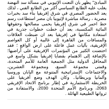
المبادئ" يظهر بان التعنت الإثيوبي في مسألة سد النهضة
يغلب عليه الطابع السياسي أكثر من الطابع الفني ، لذلك
يعد الحضور المصري في شرق إفريقيا بناء سد بخبرات
مصرية ، رسالة مباشرة لإثيوبيا بان مصر استطاعت رسم
حط احمر في شرق إفريقيا يحمى مصالحها وحقوقها
المائية المكتسبة، بعد أن خطت خطوات جذرية في
استعادة مكانتها في إفريقيا بعد ان ضبطت العلاقات
والمسافات من القاهرة إلى غالبية أو كل العواصم
الإفريقية، بآليات عمل فاعلة على ارض الواقع ؛ فقد
احتضنت الكثير من المؤتمرات الإفريقية على أراضيها؛
بالإضافة إلى الاهتمام بقضايا إفريقيا بشكل واسع في
المحافل الدولية مثل الجمعية العامة للأمم المتحدة،
وقمتى مجموعة السبع، ومجموعة العشرين،
والاجتماعات الإستراتيجية المتنوعة مع اليابان وروسيا
وألمانيا وبريطانيا.. وكان الهدف وضع أفريقيا على
الخريطة الاستثمارية في إطار برنامج الاتحاد الإفريقي
2063، وبرنامج الأمم المتحدة 2030، والاستفادة من
ثرواتها الطبيعية الهائلة .