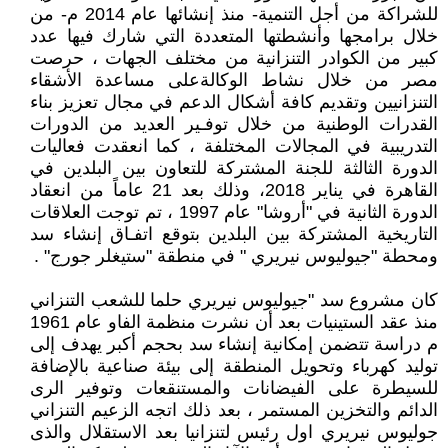
للشراكة من أجل التنمية- منذ إنشائها عام 2014 م- من
خلال برامجها وأنشطتها المتعددة التي شارك فيها عدد
كبير من الكوادر التنزانية من مختلف الجهات ، حرصت
مصر من خلال نشاط الوكالةعلى مساعدة الأشقاء
التنزانيين وتقديم كافة أشكال الدعم في مجال تعزيز بناء
القدرات الوطنية من خلال توفـير العديد من الدورات
التدريبية في المجالات المختلفة ، كما انعقدت فعاليات
الدورة الثالثة للجنة المشتركة للتعاون بين البلدين في
القاهرة في يناير 2018، وذلك بعد 21 عاماً من انعقاد
الدورة الثانية في "أروشا" عام 1997 ، تم توجت العلاقات
التاريخية المشتركة بين البلدين بتوقع اتفـاق إنشاء سد
ومحطة "جيوليوس نيريري " في منطقة "ستيغلر جورج" .
كان مشروع سد "جيوليوس نيريري حلما للشعب التنزاني
منذ عقد الستينيات بعد أن نشرت منظمة الفاو عام 1961
م دراسة تتضمن إمكانية إنشاء سد بحجم أكبر يهدف إلى
توليد كهرباء وتحويل المنطقة إلى بيئة صناعية بالإضافة
للسيطرة على الفيضانات والمستنقعات وتوفير الرى
الدائم والتخزين المستمر ، بعد ذلك اتجه الزعيم التنزاني
جوليوس نيريري اول رئيس لتنزانيا بعد الاستقلال والذى