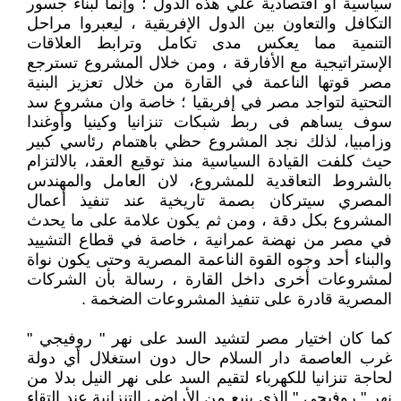
سياسية أو اقتصادية علي هذه الدول ؛ وإنما لبناء جسور
التكافل والتعاون بين الدول الإفريقية ، ليعبروا مراحل
التنمية مما يعكس مدى تكامل وترابط العلاقات
الإستراتيجية مع الأفارقة ، ومن خلال المشروع تسترجع
مصر قوتها الناعمة في القارة من خلال تعزيز البنية
التحتية لتواجد مصر في إفريقيا ؛ خاصة وان مشروع سد
سوف يساهم فى ربط شبكات تنزانيا وكينيا وأوغندا
وزامبيا، لذلك نجد المشروع حظي باهتمام رئاسي كبير
حيث كلفت القيادة السياسية منذ توقيع العقد، بالالتزام
بالشروط التعاقدية للمشروع، لان العامل والمهندس
المصري سيتركان بصمة تاريخية عند تنفيذ أعمال
المشروع بكل دقة ، ومن ثم يكون علامة على ما يحدث
في مصر من نهضة عمرانية ، خاصة في قطاع التشييد
والبناء أحد وجوه القوة الناعمة المصرية وحتى يكون نواة
لمشروعات أخرى داخل القارة ، رسالة بأن الشركات
المصرية قادرة على تنفيذ المشروعات الضخمة .
كما كان اختيار مصر لتشيد السد على نهر " روفيجي "
غرب العاصمة دار السلام حال دون استغلال أي دولة
لحاجة تنزانيا للكهرباء لتقيم السد على نهر النيل بدلا من
نهر " روفيجي " الذي ينبع من الأراضي التنزانية عند التقاء