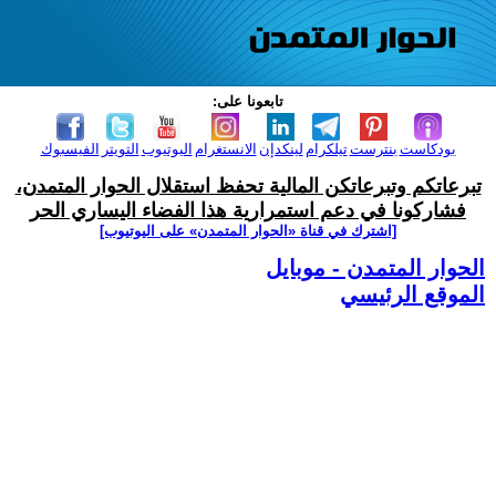
تابعونا على:
بودكاست
بنترست
تيلكرام
لينكدإن
الانستغرام
اليوتيوب
التويتر
الفيسبوك
تبرعاتكم وتبرعاتكن المالية تحفظ استقلال الحوار المتمدن،
فشاركونا في دعم استمرارية هذا الفضاء اليساري الحر
[اشترك في قناة ‫«الحوار المتمدن» على اليوتيوب]
الحوار المتمدن - موبايل
الموقع الرئيسي