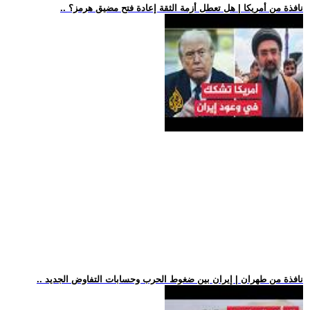
.. نافذة من أمريكا | هل تعطل أزمة الثقة إعادة فتح مضيق هرمز؟
.. نافذة من طهران | إيران بين ضغوط الحرب وحسابات التفاوض الجديد