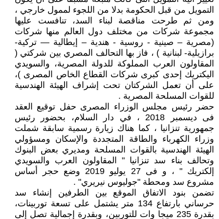
التمويل من قبل الحكومة بدلا من اللجوء لممول خارجي ،
ومن ثم طرحت مناقصة لبناء السد، تنافست عليها
مجموعة شركات من مختلف دول العالم منها شركات
(مصرية – صينية - روسية - هندية – إيطالية — تركية-
برازيلية- لبنانية ) ، فاز بها التحالف المصري بين شركتي (
المقاولون العرب المملوكة للدولة المصرية، والسويدي
اليكتريك إحدى كبرى شركات القطاع الخاص المصرى )،
على أن تعمل الشركتان تحت إشراف الهيئة الهندسية
للقوات المسلحة المصرية .
حضر رئيس مجلس الوزراء المصرى حفل توقيع العقد
فى ديسمبر 2018 ، في دار السلام، بحضور رئيس
جمهورية تنزانيا ، كما هناك زيارة رسمية سابقة شملت
وزراء الكهرباء والطاقة المتجددة والإسكان ومسؤولي
الهيئة الهندسية بالقوات المسلحة ومديري بعض البنوك
وتحالف بناء سد تنزانيا " المقاولون العرب والسويدي
إلكتريك " ، و فى 27 يوليو 2019 وضع حجر أساس
مشروع سد ومحطة "جوليوس نيريري" .
تضمن بنود الاتفاق الموقع بين الطرفين إنشاء سد
حرساني بارتفاع 134 متر يشتمل على تسعة توربينات،
بقدرة 235 ميجا وات للتوربين، وبقدرة إجمالية تصل إلى