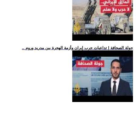
.. جولة الصحافة | تداعيات حرب إيران وأزمة الهجرة بين مدريد وروم