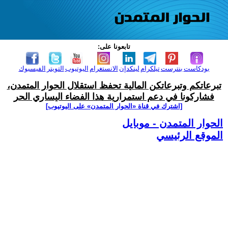
تابعونا على:
بودكاست
بنترست
تيلكرام
لينكدإن
الانستغرام
اليوتيوب
التويتر
الفيسبوك
تبرعاتكم وتبرعاتكن المالية تحفظ استقلال الحوار المتمدن،
فشاركونا في دعم استمرارية هذا الفضاء اليساري الحر
[اشترك في قناة ‫«الحوار المتمدن» على اليوتيوب]
الحوار المتمدن - موبايل
الموقع الرئيسي