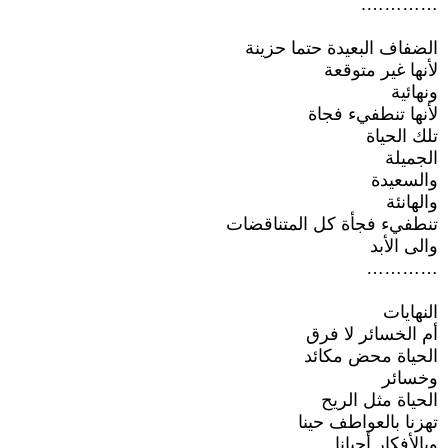
………….
الضفاف البعيدة حتما حزينة
لأنها غير متوقعة
ونهائية
لأنها تنطفيء فجاة
تلك الحياة
الجميلة
والسعيدة
والهانئة
تنطفيء فجأة كل المتناقضات
والى الأبد
…………
النهايات
أم الخسائر لا فرق
الحياة محض مكائد
وخسائر
الحياة مثل الريح
تهزنا بالعواطف حينا
وبالأفكار أحيانا