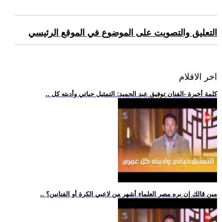
التعليق والتصويت على الموضوع في الموقع الرئيسي
اخر الافلام
.. كلمة أخيرة -الفنان توفيق عبد الحميد: التمثيل حياتي وأديته كل
.. مين قالك إن بره مصر العلماء أشهر من لاعبي الكرة أو الفنانين؟