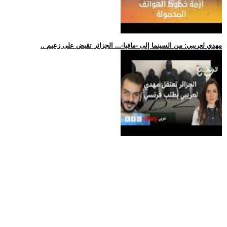
.. مهدي لعريبي: من السينما إلى -مافيا-... الجزائر تقبض على زعيم