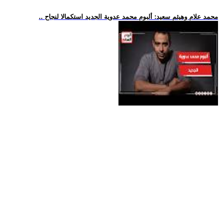
.. محمد علام وهيثم سعيد: ألبوم محمد عدوية الجديد استكمالا لنجاح