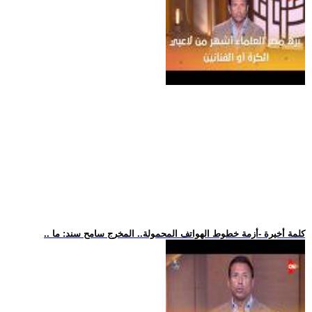
.. كلمة أخيرة -أزمة خطوط الهواتف المحمولة.. المخرج سامح سند: ما