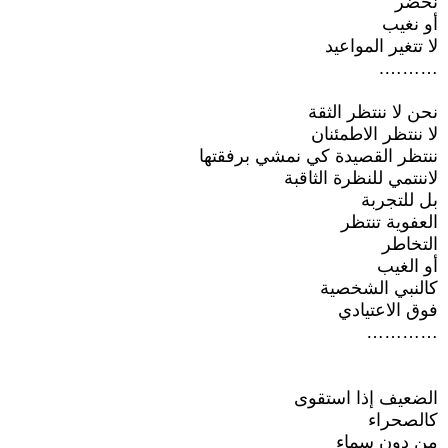
نحضر
أو نغيب
لا تتغير المواعيد
……….
نحن لا ننتظر الثقة
لا ننتظر الاطمئنان
ننتظر القصيدة كي نمشي برفقتها
لاننتمي للنظرة الثاقبة
بل للتجربة
العفوية تنتظر
التخاطر
أو الغيب
كالنبي الشخصية
فوق الاعتيادي
…………
الضعيف إذا استقوى
كالصحراء
من دون سماء