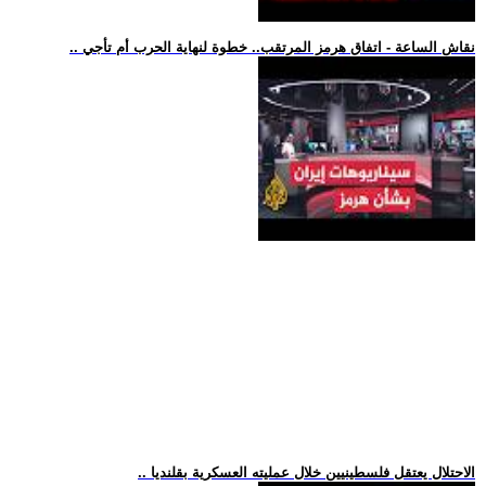
.. نقاش الساعة - اتفاق هرمز المرتقب.. خطوة لنهاية الحرب أم تأجي
.. الاحتلال يعتقل فلسطينيين خلال عمليته العسكرية بقلنديا