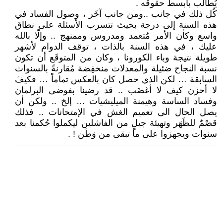
يُطالب بأبسط حقوقه .
كُل ذلك في جانب ..ومن جانب آخَر ، وصول الفساد في
هذه السنة إلى درجة بحيث تتسرب الأسئلة على نطاق
واسع وكأن الأمر مُتعمد ومدروس وممنهج .. وإلّا بالله
عليك ، في هذه السنة بالذات ، توقف الدوام لأشهر
طويلة نتيجة وباء الكورونا ، وكان من المتوقَع أن تكون
نسبة النجاح ضئيلة والمعدلات منخفِضة مُقارنةً بالسنوات
السابقة … لكن الذي حصل كان بالعكس تماماً … فكيفَ
لا أحزن كيف لا أغضَب .. قد رضينا بفوضى البرلمان
وفساد الساسة وهيمنة الميليشيات … إلخ .. ولكن أن
يصل الحال الى تعميم الغش في الإمتحانات .. فذلك
قصْمٌ للظَهَر وتهيئة جيلٍ من الفاشلين ليكملوا حُكمنا بعد
سنوات ويجهزوا على ما تبقى من وَطَن ! .