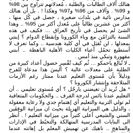
هنالك آلاف الطالبات والطلبة ، مُعدلاتهم تتراوح بين 98%
و 99% . وآلاف من 96% و97% وهكذا ! . بل أن هنالك
مدارس نائية في بلدات صغيرة ، حصل في كُل منها ،
أكثر من عشرين طالباً على مُعدل أكثر من 95% .. وهذا
الشئ لم يحصل في تأريخ العراق … فكيف في هذه
السنة بالتزامُن مع وباء الكورونا وإنقطاع الدوام ؟ إبنتي
بمعدلها ، لن تُقبَل في أي كلية هندسية .. وكما تعرف لا
أستطيع تحمُل أعباء الكليات الأهلية الباهظة .. أبنتي
مقهورة وتبكي منذ أمس .
ـ لا تُبالِغ ياحمكو … ثُم كيف تُفّسِر حصول أعداد كبيرة من
الطلبة على معدلات عالية ؟ أليسَ هذا مدعاة للفرح
ودليلاً بأن مُستوى التعليم عندنا ممتاز رغم الأزمات
المتلاحقة وإنتشار الكورونا ؟
* هل تُريد أن تغيضني يارجُل ؟ أي مُستوى تعليمي .. أن
التعليم عندنا بائس لدرجة القرف .. والحكومات المتعاقبة
لم تولي التربية والتعليم أي إهتمامٍ جدي ولا رعاية معقولة
، والدليل هي الميزانية الهزيلة بحيث ان ميزانية الوقفَين
السني والشيعي أعلى كثيراً من ميزانية التعليم ! . اُنظر
الى البنايات المدرسية المتهالكة والتخبُط في الإدارات
والمناهج .. ناهيك عن تهميش المعلم بل إهانته عندما