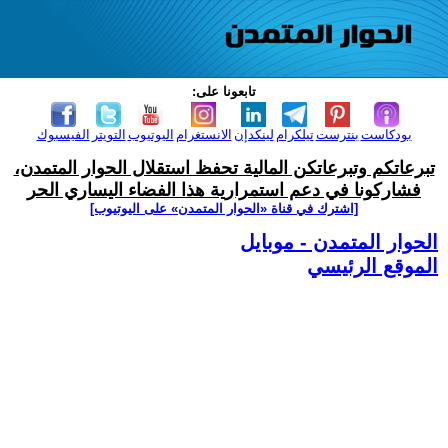
تابعونا على:
بودكاست
بنترست
تيلكرام
لينكدإن
الانستغرام
اليوتيوب
التويتر
الفيسبوك
تبرعاتكم وتبرعاتكن المالية تحفظ استقلال الحوار المتمدن،
فشاركونا في دعم استمرارية هذا الفضاء اليساري الحر
[اشترك في قناة ‫«الحوار المتمدن» على اليوتيوب]
الحوار المتمدن - موبايل
الموقع الرئيسي