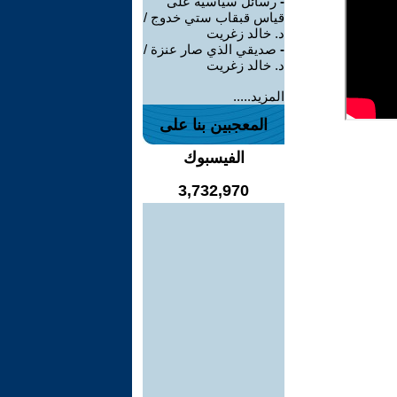
-
رسائل سياسية على
قياس قبقاب ستي خدوج /
د. خالد زغريت
-
صديقي الذي صار عنزة /
د. خالد زغريت
المزيد.....
المعجبين بنا على
الفيسبوك
3,732,970