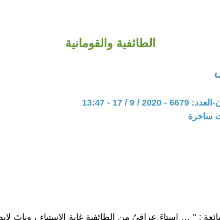
الطائفية والقومانية
20 / 9 / 17 - 13:47
ات ساخرة
ائِعة : " … إستاءَ عراقيٌ من الطائفيةِ غاية الإستياء ، وباتَ لا