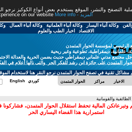
ة التصفح والنشر، الموقع يستخدم بعض أنواع الكوكيز نرجو النق
More info - المزيد
experience on our website
الفن
-
وكالة أنباء اليسار
-
وكالة أنباء العلمانية
-
وكالة أنباء العمال
-
وكا
الاقتصاد
-
اخبار الطب والعلوم
 الرئيسي لمؤسسة الحوار المتمدن
، علمانية، ديمقراطية، تطوعية وغير ربحية
ل مجتمع مدني علماني ديمقراطي حديث يضمن الحرية والعدالة الاجتم
حوار المتمدن على جائزة ابن رشد للفكر الحر والتى نالها أعلام في الفك
م مشاكل تقنية في تصفح الحوار المتمدن نرجو النقر هنا لاستخدام الموقع
كوردي
English
الاخبار
مراكز
الحوار المتمدن
 الطائفية والقومانية
 وتبرعاتكن المالية تحفظ استقلال الحوار المتمدن، فشاركونا 
استمرارية هذا الفضاء اليساري الحر