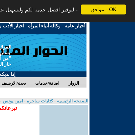
موافق - OK
لتوفير افضل خدمة لكم ولتسهيل عملي
أخبار عامة
-
وكالة أنباء المرأة
-
اخبار الأدب و
الموقع
يسارية
"من أج
حاز ال
إذا لديك
الزوار
اضافة/خدمات
بحث/الارشيف
الصفحة الرئيسية
-
كتابات ساخرة
-
امين يونس
-
تبرعاتكم