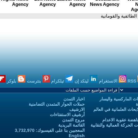
 الطائفية والقومانية
RSS
الانستغرام
لينكد إن
تيلكرام
بنترست
بلوكر
ث الماركسية واليسار
اخبار التمدن
ة
حملات الحوار المتمدن التضامنية
حاث العلمانية في العالم
الارشيف
أرشيف الاستفتاءات
اهضة عقوبة الاعدام
مروج التمدن
الحركة العمالية والنقابية
القائمة البريدية
المعجبين بنا على الفيسبوك: 3,732,970
English