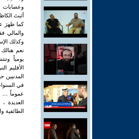
وعصابات ا
أثبتَ الكاظ
كما ظهرَ ع
والمالي فق
وكذلك الإس
نعم هنالك 
يومياً وت
الأقليم ال
المدنيين حي
في السنوات ا
عموماً … 
العديدة ، 
الطائفية وال