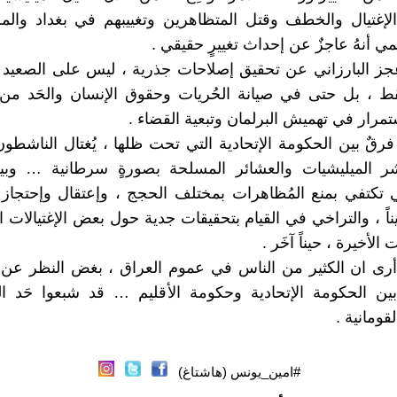
لإغتيال والخطف وقتل المتظاهرين وتغييبهم في بغداد والم
مي أنهُ عاجزٌ عن إحداث تغييرٍ حقيقي .
جز البارزاني عن تحقيق إصلاحات جذرية ، ليس على الصعيد 
ط ، بل حتى في صيانة الحُريات وحقوق الإنسان والحَد من 
تمرار في تهميش البرلمان وتبعية القضاء .
فرقٌ بين الحكومة الإتحادية التي تحت ظلها ، يُغتال الناشطون
نتشر الميليشيات والعشائر المسلحة بصورةٍ سرطانية … وب
تي تكتفي بمنع المُظاهرات بمختلف الحجج ، وإعتقال وإحتجاز
ناً ، والتراخي في القيام بتحقيقات جدية حول بعض الإغتيالات 
لأخيرة ، حيناً آخَر .
أرى ان الكثير من الناس في عموم العراق ، بغض النظر عن 
بين الحكومة الإتحادية وحكومة الأقليم … قد شبعوا حَد ا
قومانية .
#امين_يونس (هاشتاغ)