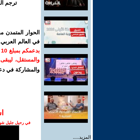
ترجم ال
الحوار المتمدن م
في العالم العربي
ب
والمستقل، ليبقى ص
والمشاركة في دع
ا‫
في رحيل جليل شهبا
المزيد.....