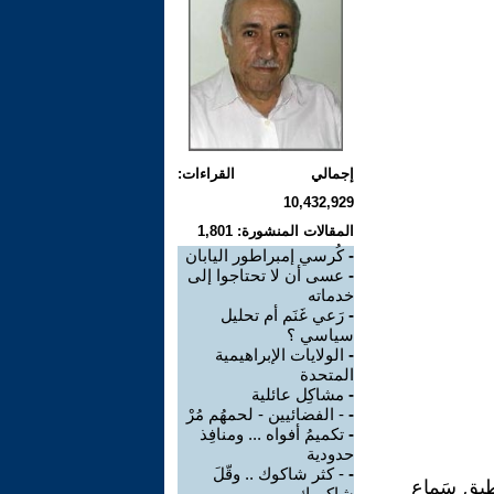
إجمالي القراءات:
10,432,929
المقالات المنشورة: 1,801
-
كُرسي إمبراطور اليابان
-
عسى أن لا تحتاجوا إلى
خدماته
-
رَعي غَنَم أم تحليل
سياسي ؟
-
الولايات الإبراهيمية
المتحدة
-
مشاكِل عائلية
-
- الفضائيين - لحمهُم مُرْ
-
تكميمُ أفواه ... ومنافِذ
حدودية
-
- كثر شاكوك .. وقّلَ
يطيق سَماع
شاكروك -