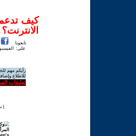
كيف تدعم-
الانترنت؟
تابعونا
على:
الفيسب
رأيكم مهم للج
للاطلاع وإضافة
تعليقات الف
|
ن