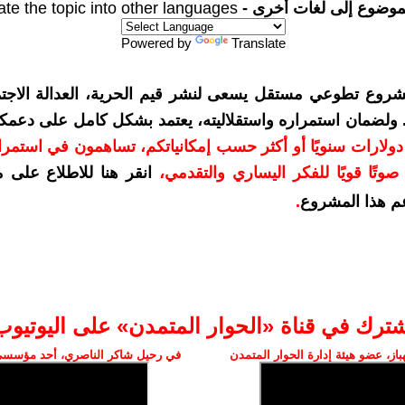
موضوع إلى لغات أخرى -
ate the topic into other languages
Powered by
Translate
شروع تطوعي مستقل يسعى لنشر قيم الحرية، العدالة الاجتم
. ولضمان استمراره واستقلاليته، يعتمد بشكل كامل على دعمك
دعمكم بمبلغ 10 دولارات سنويًا أو أكثر حسب إمكانياتكم، تساهمون في استم
وتًا قويًا للفكر اليساري والتقدمي
،
انقر هنا للاطلاع على 
م هذا المشروع
.
شترك في قناة «الحوار المتمدن» على اليوتيوب
ز، عضو هيئة إدارة الحوار المتمدن
في رحيل شاكر الناصري، أحد مؤسسي 