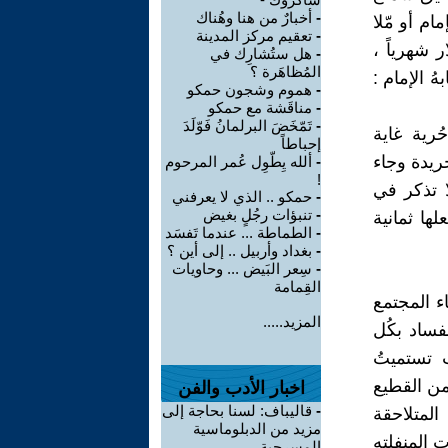
-
أخبارٌ من هنا وهُناك
مام أو مّلا
-
تعقيم مركز المدينة
 شهرياً ،
-
هل ستُشارِك في
المُظاهَرة ؟
ُ الإمام :
-
هموم وشجون حمكو
-
مناقَشة مع حمكو
-
تَمّخَضَ البرلمانُ فَوّلَدَ
ُرية غاية
إحباطاً
جريدة وجاء
-
ألله يِطّوِل عُمر المرحوم
!
ا تذكر في
-
حمكو .. الذي لا يعرفني
-
تنبؤات رجُلٍ بغيض
لها ثمانية
-
الطماطة ... عندما تَفسَد
-
بغداد وأربيل .. إلى أين ؟
-
سِعر البَيض ... وحاويات
القِمامة
ء المجتمع
المزيد.....
فساد بكُل
ث تستميتُ
من القطيع
اخبار الأدب والفن
-
قاليباف: لسنا بحاجة إلى
المتلاحقة
مزيد من الدبلوماسية
ت المنفلته
المسرحية