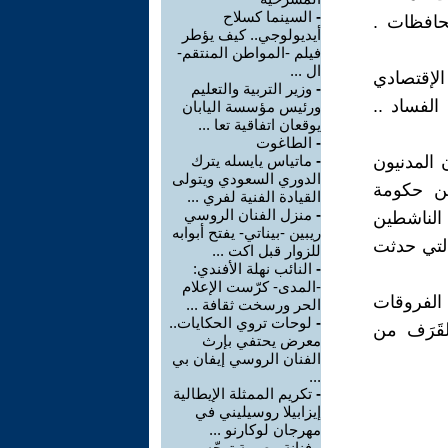
-
السينما كسلاح
حافظات .
أيديولوجي.. كيف يؤطر
فيلم -المواطن المنتقم-
ال ...
الإقتصادي
-
وزير التربية والتعليم
الفساد ..
ورئيس مؤسسة اليابان
يوقعان اتفاقية تعا ...
-
الطاغوت
 المدنيون
-
ماتياس يايسله يترك
الدوري السعودي ويتولى
ين حكومة
القيادة الفنية لفري ...
-
منزل الفنان الروسي
 الناشطين
ريبين -بيناتي- يفتح أبوابه
التي حدثت
للزوار قبل اكت ...
-
النائب نهلة الأفندي:
-المدى- كرّست الإعلام
الفروقات
الحر ورسخت ثقافة ...
-
لوحات تروي الحكايات..
لقَرَف من
معرض يحتفي بإرث
الفنان الروسي إيفان بي
...
-
تكريم الممثلة الإيطالية
إيزابيلا روسيليني في
مهرجان لوكارنو ...
-
فنانة مصرية توجّه