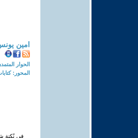
امين يونس
الحوار المتمدن-العدد: 6679 - 20
المحور: كتاب
في نُكتةٍ ش