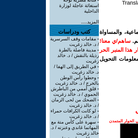
Transl
استغاثة عاجلة لوزارة
الداخلية
المزيد.....
كتب ودراسات
اعية، والمساواة
-
مقامات وقف السرسرية
م.
ساهم/ي معنا!
/ د. خالد زغريت
رار هذا المنبر الحر
-
مدينة فاضلة بالطرة
رذيلة بالنقش / د. خالد
معلومات التحويل
زغريت
-
في الطريق إلى الهفا /
د. خالد زغريت
-
وحطوا رأس الوطن
بالخرج / د. خالد زغريت
-
قلق أممي من الباطرش
الحموي / د. خالد زغريت
-
الضحك من لحى الزمان
/ د. خالد زغريت
-
لو كانت الكرافات حمراء
/ د. خالد زغريت
الحوار المتمدن
-
سهرة على كأس متة مع
المهاتما غاندي وعنزته / د.
خالد زغريت