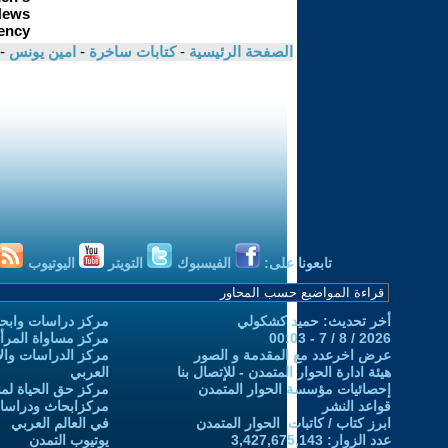
الصفحة الرئيسية
-
كتابات ساخرة
-
امين يونس
-
تابعونا على:
الفيسبوك
التويتر
اليوتيوب
أخر تحديث: حميد كشكولي
مركز دراسات وابحا
2026 / 8 / 7 - 00:03
مركز مساواة المرأ
عرض اخرعدد مع المقدمة و الصور
مركز الدراسات والاب
هيئة ادارة الحوار المتمدن - للإتصال بنا
العربي
إحصائيات مؤسسة الحوار المتمدن
مركز حق الحياة لمن
قواعد النشر
مركزابحاث ودراسات 
ابرز كتاب / كاتبات الحوار المتمدن
في العالم العربي
عدد الزوار: 3,427,675,143
يوتيوب التمدن