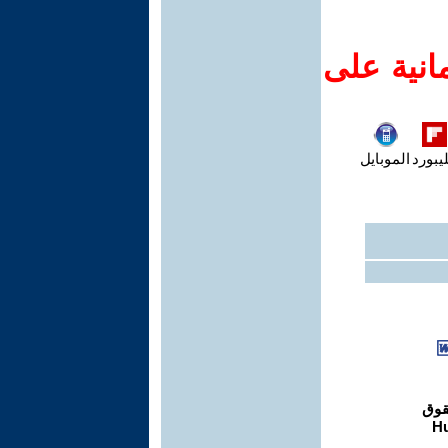
انية على
يبورد
الموبايل