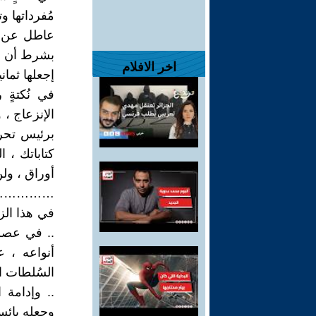
مُفرداتها وت
عاطل عن ال
بشرط أن لات
اخر الافلام
إجعلها ثماني
في نُكتةٍ 
الإنزعاج ، 
برئيس تحري
كتاباتك ، ا
أوراق ، ولن 
…………..
في هذا الز
.. في عصرٍ 
أنواعه ، ع
السُلطات ال
.. وإدامة 
وجعلهِ يائس