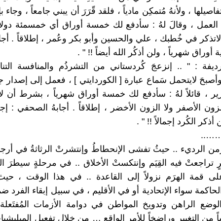
فاصيلها ، ولأنهُ مُتمكِن مادياً ، فلقد قّرَرَ أن يبني جامعاً ، وجاء بإ
عمل ، وقالَ لهُ : سأدفع لك خمسة أوراق أي خمسمئة دولار
ذكر في خُطبك ، علي والحسين وأبو بكر وعُمر ، إطلاقاً . أجابه
ة أوراق شهرياً ، ولن أذكُر الله أيضاً !! " .
رديفة : " .. إنزعجَ كُردستاني من التشرذُم والمنافسة التناح
وأصبحَ لايتحمل سَماع عبارة [ الكوردايتي ] ، فعمل إلى إصدار 
ر ، قائلاً لهُ : سأدفع لك خمسة أوراق شهرياً ، بشرط أن ل
لزون الأصفر ولا الزون الأخضر ، إطلاقاً . أجابهُ الصحفي : إجع
أذكر الكُرد إجمالاً !! " .
……
من الرديء .. حيثُ تفشى الإنحطاطُ وإنتشرتْ الرثاثةُ في أرجا
تراجعتْ فيه القِيَم وإنتكستْ الأخلاق .. في مرحلةٍ سيطرَ ال
لى قمة الهرَم نزولاً إلى القاعدة .. في هذا الوقت ، حي
حاكمة سواء الإتحادية أو في الأقليم ، في سبيل إبقاء الفرد ض
الوضع الراهن وتدويخ المواطن في دوامة الأزمات المُفتَعلة 
اً من التغيير وراضخاً للأمر الواقِع … من خلال تفعيل الميليشيا