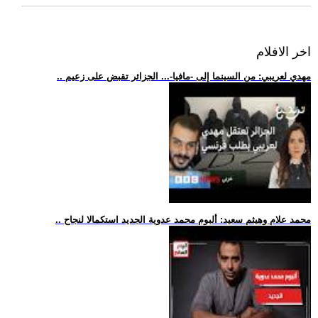
اخر الافلام
.. مهدي لعريبي: من السينما إلى -مافيا-... الجزائر تقبض على زعيم
.. محمد علام وهيثم سعيد: ألبوم محمد عدوية الجديد استكمالا لنجاح