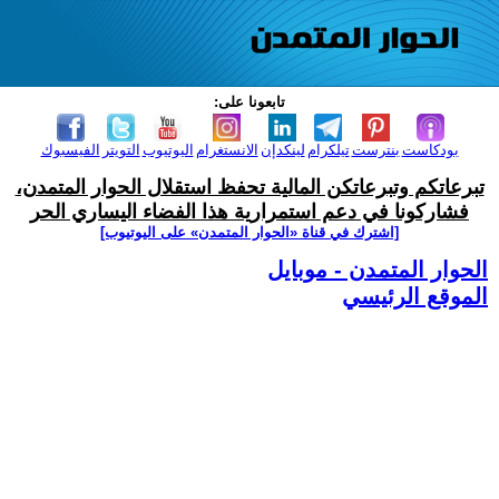
تابعونا على:
بودكاست
بنترست
تيلكرام
لينكدإن
الانستغرام
اليوتيوب
التويتر
الفيسبوك
تبرعاتكم وتبرعاتكن المالية تحفظ استقلال الحوار المتمدن،
فشاركونا في دعم استمرارية هذا الفضاء اليساري الحر
[اشترك في قناة ‫«الحوار المتمدن» على اليوتيوب]
الحوار المتمدن - موبايل
الموقع الرئيسي