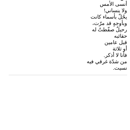
أنسى الأمس
ولا ينساني!
يحُلّ بأسماء كانت
وبأوجهٍ قد مرّت،
رحيلٌ صفّطتُ له
حقائبه
قبل عامين
أو ثلاثة
فأنا لا أذكر.
من شدّة غرقي فيه
نسيت.