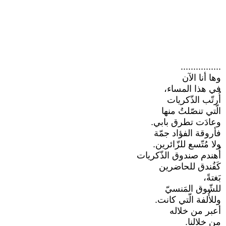
................
وها أنا الآن
في هذا المساء،
أُرتّب الذّكريات
الّتي تنصّلتُ منها
وعادَت تطرق بابي.
فأروقة الفؤاد جمّة
ولا مُتّسع للزّائرين.
أُهندم صندوق الذّكريات
كَفُندق للحاضرين
بَغتةً،
للشّوق المَنسيّ
وللأُلفة الّتي كانت.
أعبر من خلاله
من خلالنا.