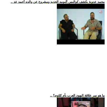
.. محمد عدوية يكشف كواليس ألبومه الجديد ومشروع عن والده أحمد عد
.. ما هو سر علاقة اليهود العرب بأم كلثوم؟