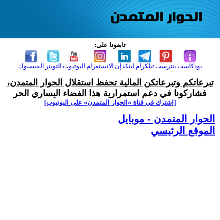
تابعونا على:
بودكاست
بنترست
تيلكرام
لينكدإن
الانستغرام
اليوتيوب
التويتر
الفيسبوك
تبرعاتكم وتبرعاتكن المالية تحفظ استقلال الحوار المتمدن،
فشاركونا في دعم استمرارية هذا الفضاء اليساري الحر
[اشترك في قناة ‫«الحوار المتمدن» على اليوتيوب]
الحوار المتمدن - موبايل
الموقع الرئيسي