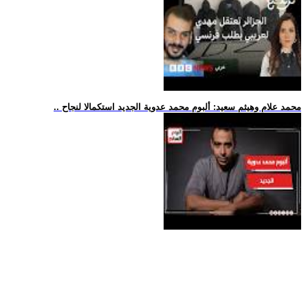
.. محمد علام وهيثم سعيد: ألبوم محمد عدوية الجديد استكمالا لنجاح