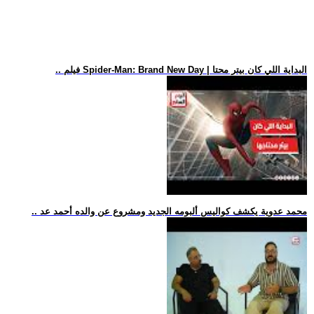
.. فيلم Spider-Man: Brand New Day | البداية اللي كان بيتر محتا
.. محمد عدوية يكشف كواليس ألبومه الجديد ومشروع عن والده أحمد عد