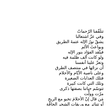
تتلَقّفنا الرّحماتُ
وفي عزّ اشتعالنا
يشقّ نورُ الإله عتمةَ الطريق
وبواعثَ الألم
فيتّقد الفؤاد بنور الإله
ولو كانت ألف ظلمة فيه
وتعزّ علينا أنفسنا
أن نزجّها في منتصف الطرق
وعلى ناصية الأيّام والأحلام
فتلك العذابات الصغيرة
وتلك التي كانت كبيرة
تتوسّم حياتنا بصفتها ذكرى
مرّت وولّت
مَن قال إنّ الأحلامَ تخبو مع الريح
أو تتناثر مع وريقات الشجر الجافّة