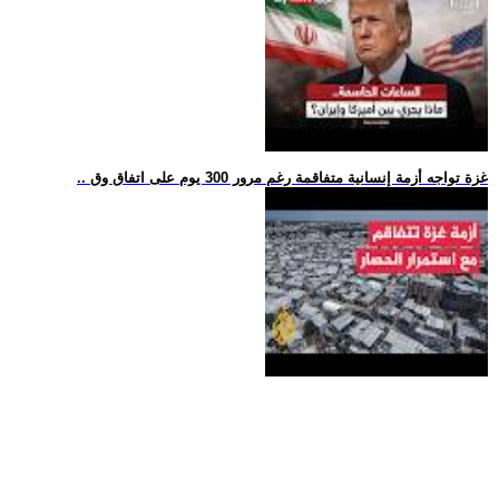
.. غزة تواجه أزمة إنسانية متفاقمة رغم مرور 300 يوم على اتفاق وق