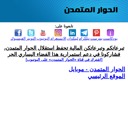
تابعونا على:
بودكاست
بنترست
تيلكرام
لينكدإن
الانستغرام
اليوتيوب
التويتر
الفيسبوك
تبرعاتكم وتبرعاتكن المالية تحفظ استقلال الحوار المتمدن،
فشاركونا في دعم استمرارية هذا الفضاء اليساري الحر
[اشترك في قناة ‫«الحوار المتمدن» على اليوتيوب]
الحوار المتمدن - موبايل
الموقع الرئيسي