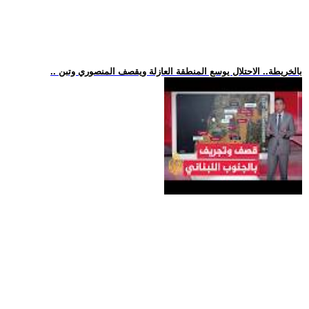
.. بالخريطة.. الاحتلال يوسع المنطقة العازلة ويقصف المنصوري وتبن