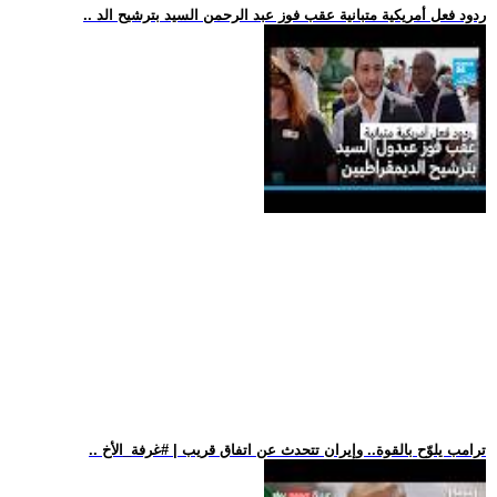
.. ردود فعل أمريكية متبانية عقب فوز عبد الرحمن السيد بترشيح الد
.. ترامب يلوّح بالقوة.. وإيران تتحدث عن اتفاق قريب | #غرفة_الأخ