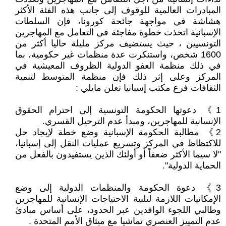
المبادرات العالمية للوقوف إلى جانب هذه الفئة الأكثر
هشاشة في مواجهة جائحة كورونا، فإن السلطات
الإسبانية اتخذت خطوة مفاجئة في التعامل مع المهاجرين
التونسيين ، حيث يستضيف مركز مليلة حاليا أكثر من
1600 شخص، واستنكرت عدة منظمات غير حكومية، بما
في ذلك منظمة العفو الدولية الظروف المعيشية في
المركز وعلى إثر ذلك فإن منظمة المتوسط لتنمية
الثقافات فرع مكتب إسبانيا تعلن مايلي :
1》 دعوتها الحكومة التونسية إلى احترام الحقوق
الإنسانية للمهاجرين، ومبدأ عدم الترحيل القسري.
2》 مطالبة الحكومة الإسبانية وضع خطة لإيجاد حل
للاكتظاظ في المركز وتسريع عمليات النقل إلى إسبانيا،
"لا سيما الأكثر ضعفاً أو أولئك الذين يستفيدون بالفعل من
الحماية الدولية".
3》 دعوة الحكومة والمنظمات الدولية إلى وضع
الإمكانيات اللازمة لتلبية الاحتياجات الإنسانية للمهاجرين
وطالبي اللجوء الوافدين عبر الحدود، على أساس مبادئ
عدم التمييز العنصري تماشيا مع ميثاق الأمم المتحدة .