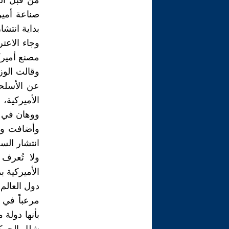
من قبل الح
صناعة أمير
بداية انتشا
وجاء الاعت
مصنع أميرك
وقالت الوز
عن الأسلحة
الأميركية،
ووهان في ا
وأضافت وزا
انتشار السل
ولا تُعرف
الأميركية 
دول العالم،
مرعباً في 
بأنها دولة