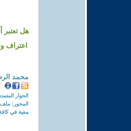
هل تعتبر أ
اعتراف وا
محمد الر
الحوار المتمدن-العدد: 6526 - 20
معية في كافة