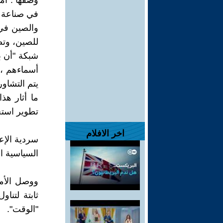
وصفها . أمر
في صناعة ا
والصين في
للصين، وتض
شبكة "أن ب
أسماءهم ،
يتم التشاور
ما أثار ه
تطوير استجابة 
اخر الافلام
سردية الإ
السياسية ال
ووصل الأمر
ثابتة لتنا
"الوقت".