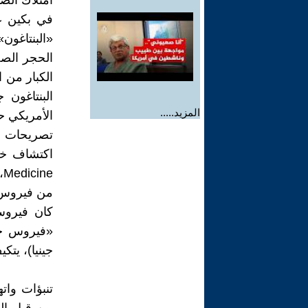
امتلاك الصي
في بكين ع
«البنتاغون
الحجر الصح
الكبار من 
المزيد.....
الأمريكي ح
تصريحات ا
e
«فيروس خي
جينيا)، يتك
تنبؤات وا