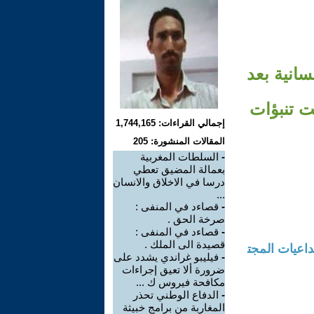
سانية بعد
 تنبؤات
إجمالي القراءات: 1,744,165
المقالات المنشورة: 205
-
السلطات المغربية
بعمالة المضيق تعطي
درسا في الاخلاق والانسان
...
-
قصاءد في المنفى :
صرخة الحق .
-
قصاءد في المنفى :
قصيدة الى الملك .
، الأبعاد والتداعيات المجت
-
فيليبو غراندي يشدد على
ضرورة ألا تعيق إجراءات
مكافحة فيروس ك ...
-
الدفاع الوطني تحذر
المغاربة من برامج خبيثة