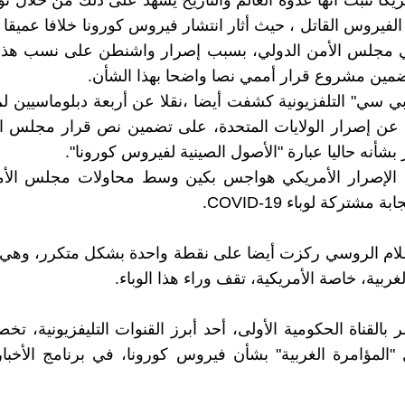
يكا تثبث أنها عدوة العالم والتاريخ يشهد على ذلك من خلال تو
لفيروس القاتل ، حيث أثار انتشار فيروس كورونا خلافا عميقا ب
 مجلس الأمن الدولي، بسبب إصرار واشنطن على نسب هذا
مين مشروع قرار أممي نصا واضحا بهذا الشأن.
ي سي" التلفزيونية كشفت أيضا ،نقلا عن أربعة دبلوماسيين ل
 عن إصرار الولايات المتحدة، على تضمين نص قرار مجلس ال
 بشأنه حاليا عبارة "الأصول الصينية لفيروس كورونا".
ذا الإصرار الأمريكي هواجس بكين وسط محاولات مجلس الأم
مشتركة لوباء COVID-19.
علام الروسي ركزت أيضا على نقطة واحدة بشكل متكرر، وهي 
غربية، خاصة الأمريكية، تقف وراء هذا الوباء.
 بالقناة الحكومية الأولى، أحد أبرز القنوات التليفزيونية، ت
ول "المؤامرة الغربية" بشأن فيروس كورونا، في برنامج الأخبا