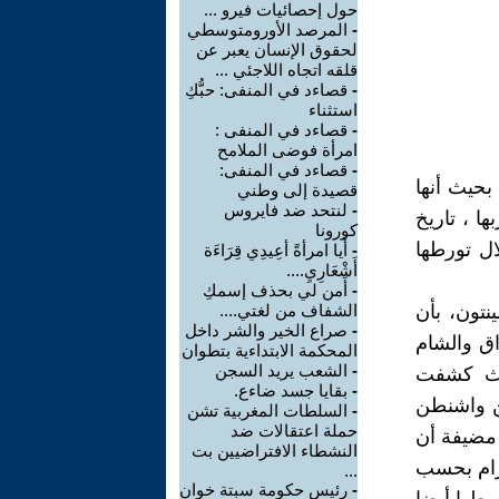
حول إحصائيات فيرو ...
-
المرصد الأورومتوسطي
لحقوق الإنسان يعبر عن
قلقه اتجاه اللاجئي ...
-
قصاءد في المنفى: حبُّكِ
استثناء
-
قصاءد في المنفى :
امرأة فوضى الملامح
-
قصاءد في المنفى:
بحيث أنها
قصيدة إلى وطني
-
لنتحد ضد فايروس
ا ، تاريخ
كورونا
ال تورطها
-
أَيا امرأةً أعِيدِي قِرَاءَة
أَشْعَارِيِ....
-
أَمن لي بحذف إسمكِ
نتون، بأن
الشفاف من لغتي....
-
صراع الخير والشر داخل
اق والشام
المحكمة الابتداءية بتطوان
-
الشعب يريد السجن
يث كشفت
-
بقايا جسد ضاءع.
ن واشنطن
-
السلطات المغربية تشن
حملة اعتقالات ضد
 مضيفة أن
النشطاء الافتراضيين بت
یرام بحسب
...
-
رئيس حكومة سبتة خوان