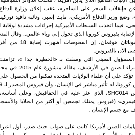
ن الإثبات القاطع أالذي يدين أمريكا ، تتحدث الدوائر السياسية 
ن «إنقلاب السحر على الساحر»، عقب إعلان وزارة الدفاع ا
»، وضع وزير الدفاع الأمريكي، مايك إسبر، ونائبه دافيد نور
ي، فيما اتخذت السلطات الأميركية إجراءات مشددة لوقاية 
الإصابة بفيروس كورونا الذي تحول إلى وباء عالمي.. وقال الم
البنتاغون جوناثان هوفمان، إن الف
تى الآن بالفيروس.
لمسؤول الصيني التي وصفت بـ «الخطيرة جدا »، تزامنت
Medicin، تؤكد على أن علماء الولايات المتحدة تمكنوا من الحصول عل
من فيرو
كان فيروس SHC014، الذي عثر عليه في الخفافيش، وعلى أساس
مري» (فيروس يمتلك تجمعين أو أكثر من الخلايا والأنسجة 
يف مع جسم الإنسان .
تهامات الصين لأمريكا كانت على صواب حيث صدر، أول اعت