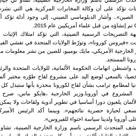
حدث الرسمي باسم وزارة الخارجية الصينية، تشاو لي جيا
اتات تؤكد على أن وكالة المخابرات المركزية هي التي نش
الصين».. وأشار الدبلوماسي الصيني، إلى وجود أدلة تؤكد 
20.
 التصريحات الرسمية الصينية، التي تؤكد امتلاك الإثبات 
جت «فيروس كورونا»، وتورّط الولايات المتحدة في تفشي الف
 الخارجية الأمريكي، مايك بومبيو، للصين من نشر معلومات 
نا المستجد.
 واشنطن اتهامات الحكومة الألمانية، للولايات المتحدة والرئ
يا، بالسعي لوضع اليد على مشروع لقاح طوّره مختبر ألم
يا لمطامع ترامب بشأن لقاح لكورونا محذرة بأنها ستبذل كل 
المشروع في أوروبا.وزير الخارجية ،هايكو ماس، صرح 
الألمان يلعبون دورا أساسيا في تطوير أدوية ولقاحات ولا يمك
لسعي لحيازة حصرية نتائجهم». وبينما أكد الرئيس الأمير
ى أوروبا ولدينا سياسة احتواء للفيروس».
شف المتحدث الرسمي باسم وزارة الخارجية الصينية، تشاو 