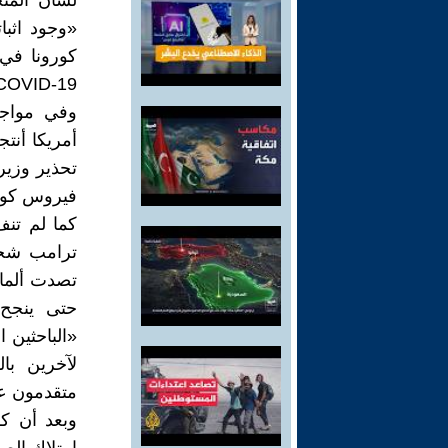
لسان المت
«وجود اثب
كورونا في 
COVID-19 تم إنشاؤه من قبل علماء أمريكيين عام 15
وفي مواجهة
أمريكا أنت
تحذير وزير
فيروس كورو
كما لم تنف
ترامب شخص
تصدت ألمان
حتى ينجح 
«الباحثين 
لآخرين با
متقدمون عل
وبعد أن ك