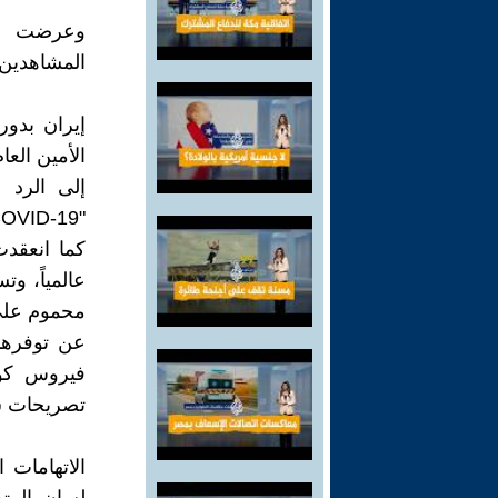
وعرضت الق
المشاهدين 
إيران بدو
الأمين الع
إلى الرد 
"COVID-19".
كما انعقد
محموم على 
عن توفرها 
فيروس كور
تصريحات سا
الاتهامات 