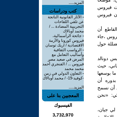
ن، موضحا
المزيد.....
رت فيروس
كتب ودراسات
أن فيروس
-
الآثار القانونية الناتجة
عن تلقي اللقاحات
التجريبية المضادة ... /
القاطع أن
محمد أوبالاك
-
جائحة الرأسمالية،
يروس ،جاء
فيروس كورونا والأزمة
مضللة حول
الاقتصادية / اريك توسان
-
الرواسب الثقافية
وأساليب التعامل مع
يس دونالد
المرض في صعيد مصر
فيروس ... / الفنجري أحمد
اني، حيث
محمد محمد
ما بوسعها
-
التعاون الدولي في زمن
-كوفيد-19- / محمد أوبالاك
بدوره أن
المزيد.....
ن أن نسمح
كي: «نحن
المعجبين بنا على
الفيسبوك
لي جيان،
3,732,970