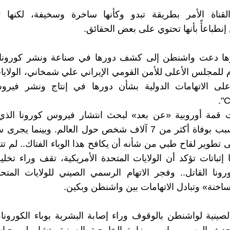
ناة الأمر بطريقة تبدو وكأنها ساخرة وسخيفة، لكنها 
إنطباعأً بأنها تحتوي على بعض الحقائق.
رها دعت واشنطن إلى كشف دورها في صناعة ونشر كورونا
ام للمجلس الأعلى للأمن القومي الإيراني علي شمخاني، الولايا
على الاتهامات الدولية بشأن دورها في إنتاج ونشر فيرو
ت قمة أوروبية «عن بعد» لبحث انتشار فيروس كورونا الذي 
عالمياً، وتسبب بوفاة أكثر من 7 آلاف شخص حول العالم. وبينما 
تطوير لقاح طبي من شأنه أن يكافح هذا الوباء الفتاك.. لم تت
إثباتات تؤكد أن الولايات المتحدة الأمريكية، تقف وراء تخلي
ونا القاتل.. وفجر الاتهام الرسمي الصيني للولايات المت
خنة» وتبادل الاتهامات بين واشنطن وبكين.
الصينية لواشنطن بالوقوف وراء إصابة البشرية بوباء الكورونا