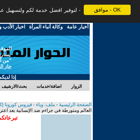
موافق - OK
لتوفير افضل خدمة لكم ولتسهيل عملي
أخبار عامة
-
وكالة أنباء المرأة
-
اخبار الأدب و
الموقع
يسارية
"من أج
حاز ال
إذا لديك
الزوار
اضافة/خدمات
بحث/الارشيف
الصفحة الرئيسية
-
ملف: وباء - فيروس كورونا (كوفيد-19) الاسباب والنتائج، الأبعاد والتداعيات المجتمعية 
العالم ومتورطة في جراءم ضد الإنسانية بعد اعت
تبرعاتكم