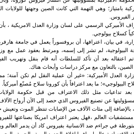
كومة الأميركية بمسؤوليتها عن انتشار فيروس كورونا، وبأ
كية بامتياز؛ وهي التهمة التي كانت الصين وجهتها للولايات ال
ر الفيروس.
راف الأميركي الرسمي على لسان وزارة العدل الامريكية ، بأ
ياً كسلاح بيولوجي.
ارة، في بيان، اعترافها، أن بروفسوراً يعمل في جامعة هارف
 البيولوجية، لم تشر إلى إسمه، ومرتبط بعقود عمل مع وزا
 تم اعتقاله بعد أن تأكد للسلطات أنه قام بنقل وتهريب ال
لصين، بالتعاون مع مركز دراسات وأبحاث هناك.
رة العدل الأميركية: «غير أن عملية النقل لم تكن آمنة؛ مم
اح البيولوجي»؛ ما يعد اعترافاً بأن كورونا سلاح مُصنّع أميركياً.
 بعد تداعيات مثل ذلك الاعتراف من قبل حكومة الولايات
بمسؤوليتها عن تصنيع الفيروس الذي حصد إلى الآن أرواح الآل
 بالإضافة إلى مئات الآلاف من الإصابات تنتظر الموت وتعيش حج
مستشفيات العالم ،فهل يعتبر اعتراف امريكا بصناعتها للفير
 متورطة في جراءم ضد الانسانية بفيروس كاد أن يدمر العالم 