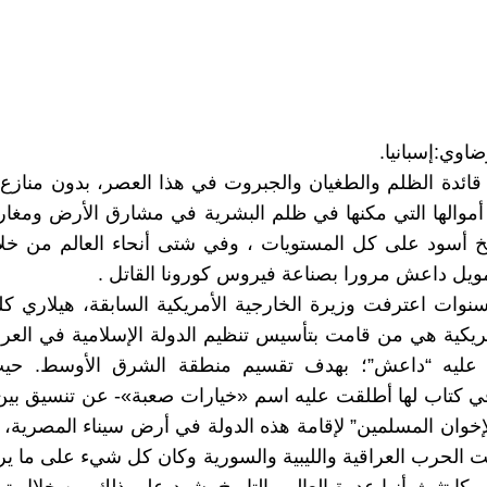
اوي:إسبانيا.
قائدة الظلم والطغيان والجبروت في هذا العصر، بدون منازع 
والها التي مكنها في ظلم البشرية في مشارق الأرض ومغاربه
يخ أسود على كل المستويات ، وفي شتى أنحاء العالم من خل
ويل داعش مرورا بصناعة فيروس كورونا القاتل .
نوات اعترفت وزيرة الخارجية الأمريكية السابقة، هيلاري كلي
أمريكية هي من قامت بتأسيس تنظيم الدولة الإسلامية في العر
 عليه “داعش”؛ بهدف تقسيم منطقة الشرق الأوسط. ح
في كتاب لها أطلقت عليه اسم «خيارات صعبة»- عن تنسيق بي
إخوان المسلمين” لإقامة هذه الدولة في أرض سيناء المصرية،
ت الحرب العراقیة واللیبیة والسوریة وكان کل شيء على ما 