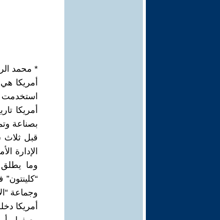
* محمد الرض
أمريكا هي 
استخدمت أم
أمريكا تار
بصناعة وتم
قبل ثلاث س
الإدارة ال
وما يطلق
“كلينتون” 
وجماعة “ال
أمريكا دخل