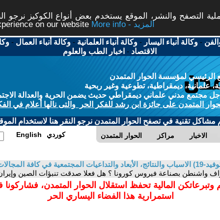
ة التصفح والنشر، الموقع يستخدم بعض أنواع الكوكيز نرجو النق
More info - المزيد
experience on our website
الفن
-
وكالة أنباء اليسار
-
وكالة أنباء العلمانية
-
وكالة أنباء العمال
-
وكا
الاقتصاد
-
اخبار الطب والعلوم
 الرئيسي لمؤسسة الحوار المتمدن
، علمانية، ديمقراطية، تطوعية وغير ربحية
ل مجتمع مدني علماني ديمقراطي حديث يضمن الحرية والعدالة الاجتم
حوار المتمدن على جائزة ابن رشد للفكر الحر والتى نالها أعلام في الفك
م مشاكل تقنية في تصفح الحوار المتمدن نرجو النقر هنا لاستخدام الموقع
كوردي
English
الاخبار
مراكز
الحوار المتمدن
في كافة المجالات
راف واشنطن بصناعة فيروس كورونا ؟ هل فعلا صدقت تنبؤات الصين وإيران 
 وتبرعاتكن المالية تحفظ استقلال الحوار المتمدن، فشاركونا 
استمرارية هذا الفضاء اليساري الحر