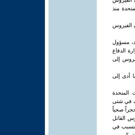
ن الفيروس
متحدة منذ
ن الفيروس
رد، مسؤول
رة الدفاع
فيروس إلى
ا أدى إلى
 المتحدة
اف في شتى
راً صحياً
وس القاتل
ويتسبب في