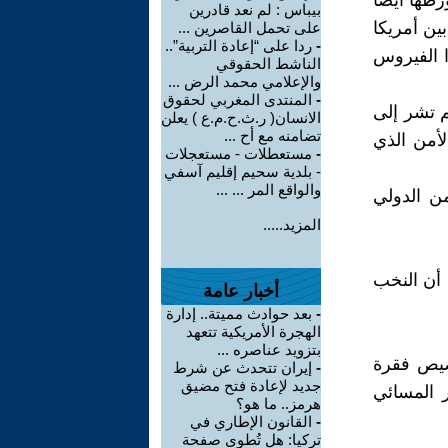
رطها أيضا
بيباس : لم نعد قادرين
ين أمريكا
على تحمل القاصرين ...
-
ردا على “إعادة التربية”..
 الفيروس
الناشط الحقوقي
والإعلامي محمد الرض ...
-
المنتدى المغربي لحقوق
م تشر إلى
الانسان( ر.ث.ح.م.ع ) يعلن
تضامنه مع أح ...
أمن الذي
-
مستعطلات - مستعجلات
- بلدية سحيم إقليم آسفي
والواقع المر ... ...
ن الدولي
المزيد.....
أن النخب
أخبار عامة
-
بعد حوادث مميتة.. إدارة
الهجرة الأمريكية تتعهد
بتزويد عناصره ...
خصيص فقرة
-
إيران تتحدث عن شرط
جديد لإعادة فتح مضيق
ر المسائي
هرمز.. ما هو؟
-
القانون الإطاري في
تركيا: هل تُطوى صفحة