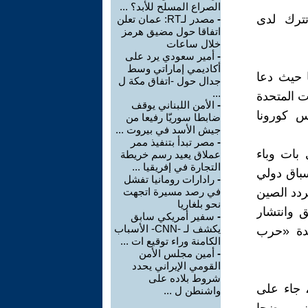
الصراع المسلح للأبد؟ ...
تترك لدى
-
مصدر لـRT: عمان تعلن
اتفاقا حول مضيق هرمز
خلال ساعات
-
أمير سعودي يرد على
أكاديمي إماراتي وسط
 حيث دعا
جدال حول -اتفاق مكة ل
...
ت المتحدة
-
الأمن اللبناني يوقف
س كورونا
ضابطا سوريّا رفيعا من
جيش الأسد في بيروت ...
-
مصر تبدأ بتنفيذ ممر
بات وباء
عملاق يعيد رسم خريطة
التجارة في إفريقيا ...
يجرى سباق دولي
-
رادارات رومانيا تفشل
ردد الصين
في رصد مسيرة اتجهت
نحو بلغاريا
ق وانتشار
-
سفير أمريكي سابق
يكشف لـ -CNN- الأسباب
حدة «حرب
الكامنة وراء توقيع ات ...
-
أمين مجلس الأمن
القومي الإيراني يحدد
شروط بلاده على
، جاء على
واشنطن ل ...