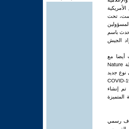
والإعلامية
لأمريكية
كيست، تحت
المسؤولين
تحدث باسم
حوصات أظهرت إصابة 18 من أفراد الجيش
 أيضا مع
اكتشاف خبراء الصين في الأرشيف، مقالة منشورة عام 2015 في مجلة Nature
ى نوع جديد
س كورونا، له تأثير مباشر في الإنسان، وأن فيروس المصدر لـ COVID-19
ه، تم إنشاء
المتميزة
راف رسمي