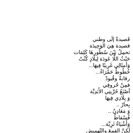
قَصيدةٌ إلَى وطني
قصيدة هِيَ الوَحِيدَة
تحمِلُ بَيْنَ سُطُورِهَا كَلِمَات
حَيْثُ اللَّا عَودَة لِبلَادٍ كُنْتُ
وَأمثَالِي غَرِيبًا فِيهَا...
خُطُوطٌ حَمْرَاءْ...
رقابةٌ وقُيودْ
فمِنْ حُروفِي
أصْنَعُ حُرَّيتِي الأَبَدِيَّة
وَ بِلَادِي فِيهَا
بِحارٌ ..
وَ مَعَادِنٌ ..
فُسْفاطٌ
وَأَشْيَاءٌ ثَرِيَّة...
لَكِنَّ القمعَ والتّهميش