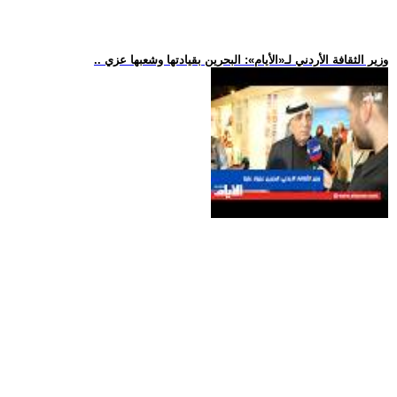
.. وزير الثقافة الأردني لـ«الأيام»: البحرين بقيادتها وشعبها عزي