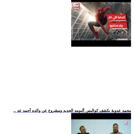
.. محمد عدوية يكشف كواليس ألبومه الجديد ومشروع عن والده أحمد عد