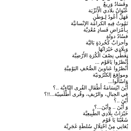
وفَسَادٌ وَرِيعٌ
عُنْوَانُ بلادي الْأَثَرِّيَة
فَهَلْ أَعُودُ لِـوَطَنٍ
تَمُوتُ فِيهِ الكرامَة الإنْسانيَّة
بِـأَمْرَاضِ فَسادٍ مُعْدِيَّة
فسُادُ دولةٍ
وأحزابُُ كَخُردَةٍ بَاليَّة
وَبِلَادِي خَيْرَاتُهَا
تغَطِّي نِصْفَ الْكُرَةِ الأَرْضِيَّة
أُنْظرُوا يَاقَوْم ...
أُنْظرُوا عَناوينَ الصُّحُفِ اليَوْمِيَّةِ
ومواقعَ إلكتْرُونيّة
وَاسْأَلُوا...
أَيْنَ ابْتِسَامَةُ أَطْفَالِ القُرى النّاءِيَّة ..؟
في الجِبالِ، والرّيفِ، وقُرى أَطْلَسِيّة...!!؟
أَيْنَ ..؟
وَ أَيْنَ .. وأيْنَ...؟
خَيْرَاتُ بِلَادِي الطَّبِيعِيَّة
شَعْبُنَا يَا قَوْم
يُعَانِي مِنْ احْتِلَالِ سُلطَةٍ غَجَرِيَّة