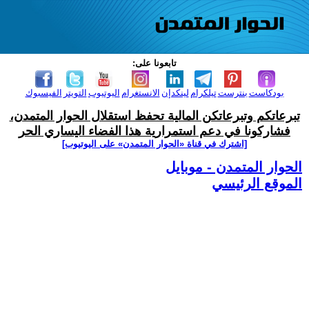
تابعونا على:
بودكاست
بنترست
تيلكرام
لينكدإن
الانستغرام
اليوتيوب
التويتر
الفيسبوك
تبرعاتكم وتبرعاتكن المالية تحفظ استقلال الحوار المتمدن،
فشاركونا في دعم استمرارية هذا الفضاء اليساري الحر
[اشترك في قناة ‫«الحوار المتمدن» على اليوتيوب]
الحوار المتمدن - موبايل
الموقع الرئيسي