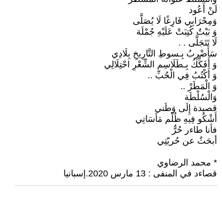
لَنْ أَعُود
وَمِحْرَابِي فَارِغًا لَا يُصَلَّى
وَ بَيْتٌ كُتِبَتْ عَلَيْهِ جُمْلَة
لَا تَتَجَلَّى . .
سَأَضْرِبُ بِـسوطِ التَّارِيخِ بِلَادِي
وَ أَفَكِّكُ بِـطَلَاسِم الشِّعْرِ احْتِلَالِي
وَ أَكْتُبُ فِي الْحُبِّ ..
وَ الْمَطَرْ ..
وَالْسُلْطَة
قصيدة إِلَى وَطَني
أَشْكُو فِيهِ ظُلْم مَأسَاتِي
فأنا طاءر حُرٌّ
أبحَثُ عن حُريّتِي
* محمد الرضاوي
قصاءد في المنفى : 13 مارس 2020.إسبانيا