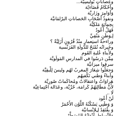
وعِصاباتٍ بُوليسِيَّة...
وأحْكَامٌ قَضَاءيّة
وَأوَامِرَ وِزَاريَّة
ونفوذُ أصْحَابِ الحَصاناتِ البرْلمَانيَّة
بِحِمِايَةٍ مَلكِيًّة
فَهَلْ أَعُودُ
لِـوَطَنٍ مَنْفِيِّ
وراءحةُ استِعمارٍ منْذُ قُرُونٍ أَزَلِيَّةٌ ؟
وخَيراتُه تُمْنَحُ للدّولَةِ الفَرَنْسية
ولأَبناءِ عُليةِ القَوم
مِمَّن دَرسُوا في المدارسِ المَولَويَّة
سرقوا ميزانيَّة
وَجعَلُوا شِعَارَ المغربُ لهُم وليسَ لِلْبقِيَّة
وأبناءُ وَطني تَكْفيهُم
هَراوَاتٌ واعتقالاتٌ ومُحاكَماتٌ صُورِيَّة
لأَنَّ مَطَالِبَهُمْ كَرامَة، حُرِّيَّة، وعَدَالة اجْتِماعِيَّة
لَا ..
لَنْ أَعُود
وَ وَطَنِي يَسْكُنُهُ اللَّوْن الأَحْمَرْ
وَ يفْتَقِدُ لِـِلإنْسانيَّة
وَالتَّسلط عُنْوَانُهُ المُسَطَّرْ