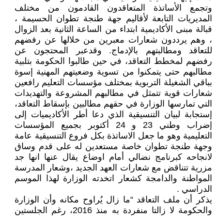
وتجمع الأساتذة المتعاقدون القادمون من مختلف
المديريات التابعة لأقاليم جهة طنجة تطوان الحسيمة ،
قبالة مبنى الأكاديمية ابتداء من الساعة الثانية بعد الزوال
، وهم يرددون شعارات معبرين من خلالها عن رفضهم
للتعاقد ومطالبتهم بالإدماج. وقدعبر المحتجون عن
رفضهم لمخطط التعاقد، في حين طالبوا الحكومة بتلبية
مطالبهم حتى يتمكنوا من تسوية وضعيتهم المهنية إسوة
بباقي الشغيلة التربوية بمختلف مؤسسات التعليم رافعين
شعارات قوية تتمثل في مطالبهم المشروعة والتهديدات
التي تمارسها الوزارة في حقهم مطالبين بإسقاط التعاقد،
إستجابة لبيان التنسيقية الذي دعا أطر الأكاديميات إلى
إضراب وطني 23 و 24 أكتوبر بجميع المؤسسات
التعليمية وهو ما جعل الاساتذة بكل فروع التنسيقية عامة
وجهة طنجة تطوان خاصة مستعدين له على قدم وساق
لانجاحه كبرنامج نضالي أمام اوضاع يقال عنها انها جد
مزرية تتناقض مع شعارات العهد الجديد ،وشعار المدرسة
المواطنة والدامجة كشعار اتخدته الوزارة لهذا الموسم
الدراسي .
يذكر أن ملف التعاقد “ما زال يُراوح مكانه وأن الوزارة
والحكومة لا زالتا منفردة به منذ 2016، رغم الجلستين