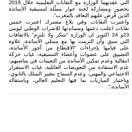
التي عقدتهما الوزارة مع النقابات التعليمية خلال 2019
بحضور ومشاركة لجنة حوار ممثِّلة لتنسيقية الأساتذة
الذين فُرِض عليهم التعاقد بالمغرب”.
واعتبرت النقابات وفي بلاغ مشترك اعتبرت خمس
نقابات اعلنت دعمها ومساندتها للاضراب الوطني ليومي
23و 24 اكتوبر ان الوزارة “تتنكر ولا تلتزم” بالاتفاقات
التي سبق وأن التزمت بها مع ممثلي الأساتذة، علاوة
على قيامها بإجراءات “الاقتطاع من أجور الأساتذة،
التضييق على عضوات وأعضاء التنسيقية، غياب حركة
انتقالية وعدم تمكين الأساتذة من التعيينات في مناصبهم،
عدم الاستفادة من التعويضات العائلية، غياب الاستقرار
الاجتماعي والمهني، وعدم السماح بتغيير السلك بالثانوي،
وباجتياز المباريات بما فيها التعليم العالي، وباستقالة
الأساتذة،”.