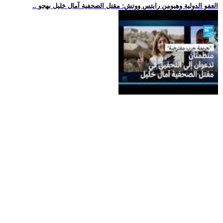
.. العفو الدولية وهيومن رايتس ووتش: مقتل الصحفية آمال خليل بهجو