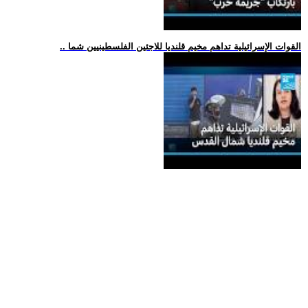
.. القوات الإسرائيلية تداهم مخيم قلنديا للاجئين الفلسطينيين شما