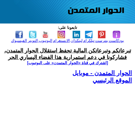
تابعونا على:
بودكاست
بنترست
تيلكرام
لينكدإن
الانستغرام
اليوتيوب
التويتر
الفيسبوك
تبرعاتكم وتبرعاتكن المالية تحفظ استقلال الحوار المتمدن،
فشاركونا في دعم استمرارية هذا الفضاء اليساري الحر
[اشترك في قناة ‫«الحوار المتمدن» على اليوتيوب]
الحوار المتمدن - موبايل
الموقع الرئيسي