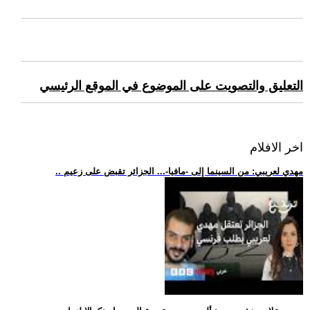
التعليق والتصويت على الموضوع في الموقع الرئيسي
اخر الافلام
.. مهدي لعريبي: من السينما إلى -مافيا-... الجزائر تقبض على زعيم