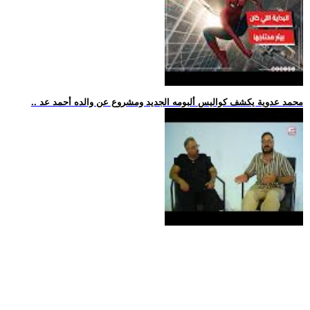
.. محمد عدوية يكشف كواليس ألبومه الجديد ومشروع عن والده أحمد عد