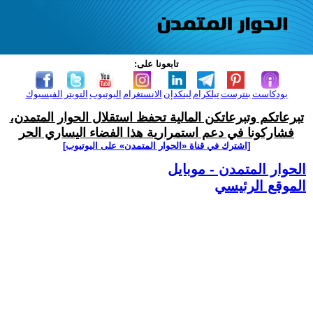
تابعونا على:
بودكاست
بنترست
تيلكرام
لينكدإن
الانستغرام
اليوتيوب
التويتر
الفيسبوك
تبرعاتكم وتبرعاتكن المالية تحفظ استقلال الحوار المتمدن،
فشاركونا في دعم استمرارية هذا الفضاء اليساري الحر
[اشترك في قناة ‫«الحوار المتمدن» على اليوتيوب]
الحوار المتمدن - موبايل
الموقع الرئيسي