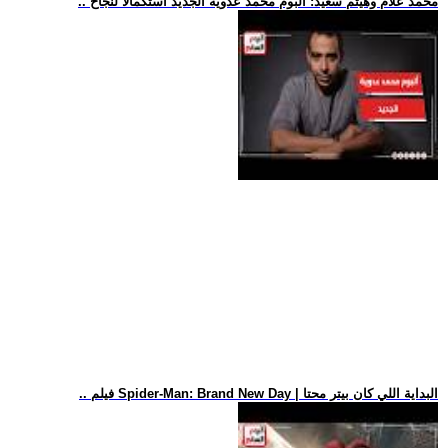
.. محمد علام وهيثم سعيد: ألبوم محمد عدوية الجديد استكمالا لنجاح
.. فيلم Spider-Man: Brand New Day | البداية اللي كان بيتر محتا