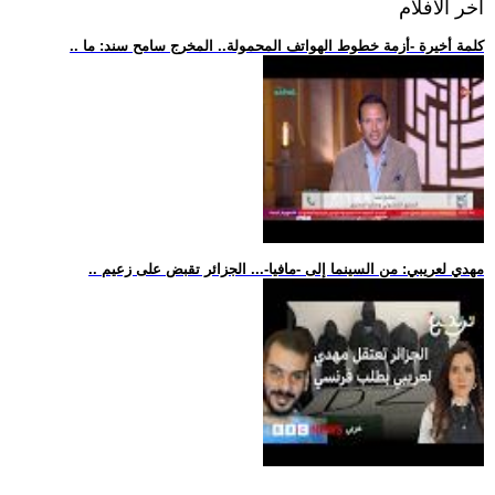
اخر الافلام
.. كلمة أخيرة -أزمة خطوط الهواتف المحمولة.. المخرج سامح سند: ما
.. مهدي لعريبي: من السينما إلى -مافيا-... الجزائر تقبض على زعيم