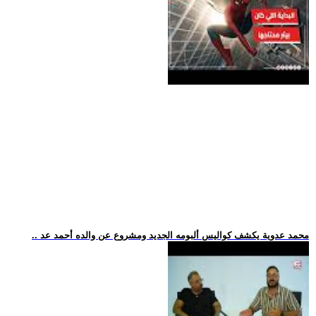
.. محمد عدوية يكشف كواليس ألبومه الجديد ومشروع عن والده أحمد عد