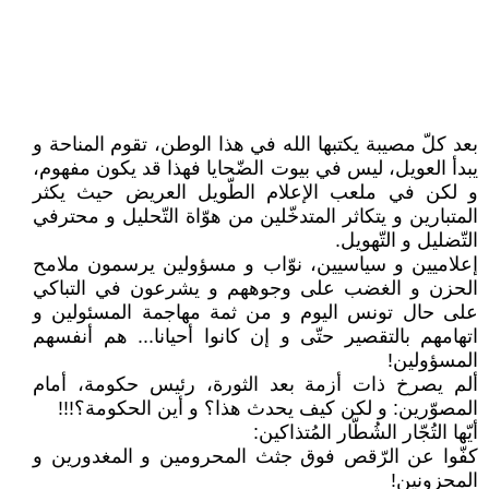
بعد كلّ مصيبة يكتبها الله في هذا الوطن، تقوم المناحة و
يبدأ العويل، ليس في بيوت الضّحايا فهذا قد يكون مفهوم،
و لكن في ملعب الإعلام الطّويل العريض حيث يكثر
المتبارين و يتكاثر المتدخّلين من هوّاة التّحليل و محترفي
التّضليل و التّهويل.
إعلاميين و سياسيين، نوّاب و مسؤولين يرسمون ملامح
الحزن و الغضب على وجوههم و يشرعون في التباكي
على حال تونس اليوم و من ثمة مهاجمة المسئولين و
اتهامهم بالتقصير حتّى و إن كانوا أحيانا... هم أنفسهم
المسؤولين!
ألم يصرخ ذات أزمة بعد الثورة، رئيس حكومة، أمام
المصوّرين: و لكن كيف يحدث هذا؟ و أين الحكومة؟!!!
أيّها التُجّار الشُطّار المُتذاكين:
كفّوا عن الرّقص فوق جثث المحرومين و المغدورين و
المحزونين!