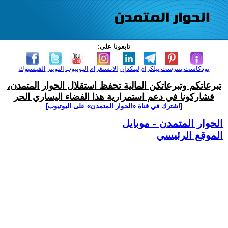
تابعونا على:
بودكاست
بنترست
تيلكرام
لينكدإن
الانستغرام
اليوتيوب
التويتر
الفيسبوك
تبرعاتكم وتبرعاتكن المالية تحفظ استقلال الحوار المتمدن،
فشاركونا في دعم استمرارية هذا الفضاء اليساري الحر
[اشترك في قناة ‫«الحوار المتمدن» على اليوتيوب]
الحوار المتمدن - موبايل
الموقع الرئيسي