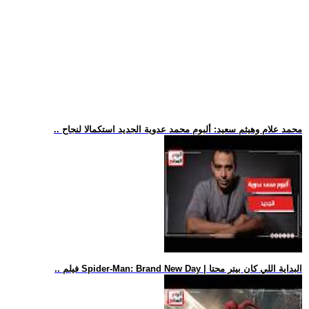
.. محمد علام وهيثم سعيد: ألبوم محمد عدوية الجديد استكمالا لنجاح
.. فيلم Spider-Man: Brand New Day | البداية اللي كان بيتر محتا