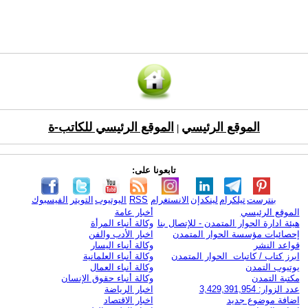
الموقع الرئيسي
الموقع الرئيسي للكاتب-ة
|
تابعونا على:
بنترست
تيلكرام
لينكدإن
الانستغرام
RSS
اليوتيوب
التويتر
الفيسبوك
الموقع الرئيسي
أخبار عامة
هيئة ادارة الحوار المتمدن - للإتصال بنا
وكالة أنباء المرأة
إحصائيات مؤسسة الحوار المتمدن
اخبار الأدب والفن
قواعد النشر
وكالة أنباء اليسار
ابرز كتاب / كاتبات الحوار المتمدن
وكالة أنباء العلمانية
يوتيوب التمدن
وكالة أنباء العمال
مكتبة التمدن
وكالة أنباء حقوق الإنسان
عدد الزوار: 3,429,391,954
اخبار الرياضة
اضافة موضوع جديد
اخبار الاقتصاد