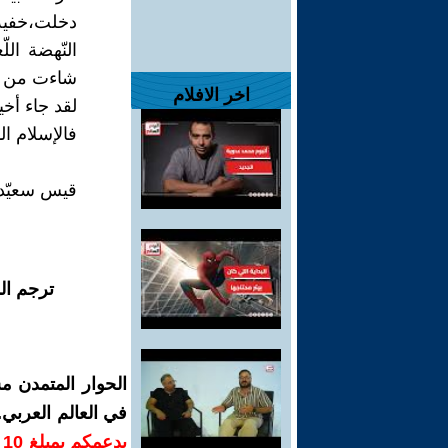
دخلت،خفية،
النّهضة ال
شاءت من قوى
اخر الافلام
لقد جاء أخ
فالإسلام المص
قيس سعيّد:
ترجم ال
الحوار المتمدن م
في العالم العربي
ب