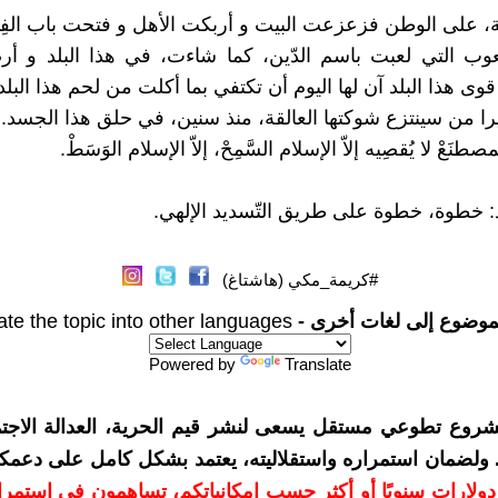
 على الوطن فزعزعت البيت و أربكت الأهل و فتحت باب الفِت
لّعوب التي لعبت باسم الدّين، كما شاءت، في هذا البلد و
 هذا البلد آن لها اليوم أن تكتفي بما أكلت من لحم هذا البلد.
يرا من سينتزع شوكتها العالقة، منذ سنين، في حلق هذا الجسد..
طنَعْ لا يُقصِيه إلاّ الإسلام السَّمِحْ، إلاّ الإسلام الوَسَطْ.
 خطوة، خطوة على طريق التّسديد الإلهي.
#كريمة_مكي (هاشتاغ)
موضوع إلى لغات أخرى -
ate the topic into other languages
Powered by
Translate
شروع تطوعي مستقل يسعى لنشر قيم الحرية، العدالة الاجتم
. ولضمان استمراره واستقلاليته، يعتمد بشكل كامل على دعمك
دعمكم بمبلغ 10 دولارات سنويًا أو أكثر حسب إمكانياتكم، تساهمون في استم