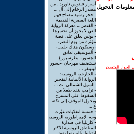
أسرار فينوس تاوريد.. من
معلومات التحويل
مصدر الرخام إلى أل ...
-
حجر رشيد مفتاح فهم
اللغة المصرية القديمة
-
القدس... معركة الرواية
التي لا يجوز أن نخسرها
-
بوتين يعلق على قصة
مؤثرة من يوم النصر:
-وسيكون هناك حليب-
-
الموسيقى تعانق
الجسور.. بطرسبورغ
تستضيف مهرجان -جسور
الحوار المتمدن
لينينغر ...
-
الخارجية الروسية:
الرواية الألمانية لتفجير
-السيل الشمالي- ت ...
-
ترامب ينقذ طفلا من
السقوط على المسرح
ويحول الموقف إلى نكتة
ع ...
-
خمسة انقلابات غيّرت
وجه الإمبراطورية الروسية
-
كاريليا في صدارة
المناطق الروسية الأكثر
ارتباطا بالسينما بفض ...