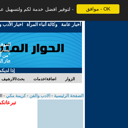
موافق - OK
لتوفير افضل خدمة لكم ولتسهيل عملي
أخبار عامة
-
وكالة أنباء المرأة
-
اخبار الأدب و
الموقع
يسارية
"من أج
حاز ال
إذا لديك
الزوار
اضافة/خدمات
بحث/الارشيف
الصفحة الرئيسية
-
الادب والفن
-
كريمة مكي
- ا
تبرعاتكم