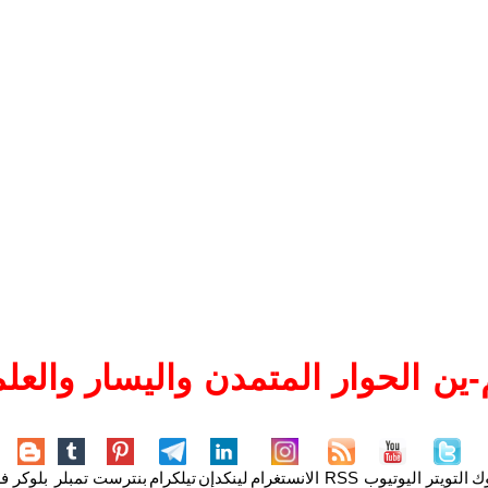
ين الحوار المتمدن واليسار والعلم
وك
التويتر
اليوتيوب
RSS
الانستغرام
لينكدإن
تيلكرام
بنترست
تمبلر
بلوكر
فل