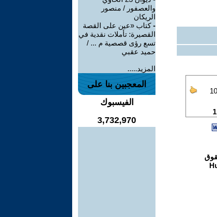
والعصفور / منصور
الريكان
-
كتاب «عين على القصة
القصيرة: تأملات نقدية في
تسع رؤى قصصية م ... /
حميد عقبي
المزيد.....
المعجبين بنا على
الفيسبوك
3,732,970