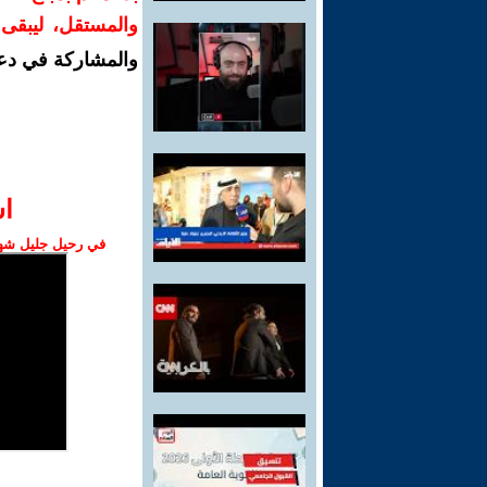
والمستقل، ليبقى ص
والمشاركة في دع
ا‫
في رحيل جليل شهبا