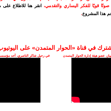
وتًا قويًا للفكر اليساري والتقدمي
،
انقر هنا للاطلاع على 
م هذا المشروع
.
شترك في قناة «الحوار المتمدن» على اليوتيوب
ز، عضو هيئة إدارة الحوار المتمدن
في رحيل شاكر الناصري، أحد مؤسسي 