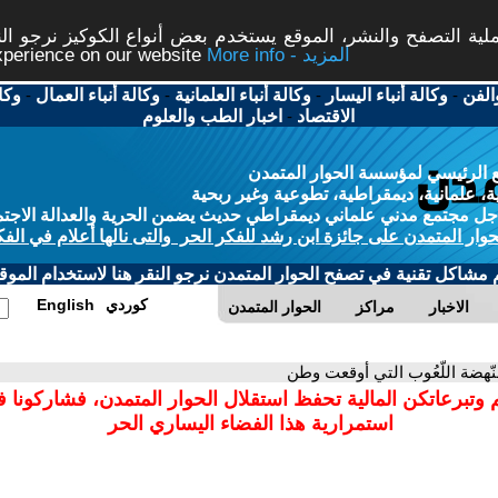
ة التصفح والنشر، الموقع يستخدم بعض أنواع الكوكيز نرجو النق
More info - المزيد
experience on our website
الفن
-
وكالة أنباء اليسار
-
وكالة أنباء العلمانية
-
وكالة أنباء العمال
-
وكا
الاقتصاد
-
اخبار الطب والعلوم
 الرئيسي لمؤسسة الحوار المتمدن
، علمانية، ديمقراطية، تطوعية وغير ربحية
ل مجتمع مدني علماني ديمقراطي حديث يضمن الحرية والعدالة الاجتم
حوار المتمدن على جائزة ابن رشد للفكر الحر والتى نالها أعلام في الفك
م مشاكل تقنية في تصفح الحوار المتمدن نرجو النقر هنا لاستخدام الموقع
كوردي
English
الاخبار
مراكز
الحوار المتمدن
لنّهضة اللّعُوب التي أوقعت وطن
 وتبرعاتكن المالية تحفظ استقلال الحوار المتمدن، فشاركونا 
استمرارية هذا الفضاء اليساري الحر