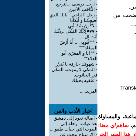
-
ارحل يوسف ...لِترجع
ن.
-
النّاخب الأمين
 أرضخت من
-
رحل ʺالباجيʺ أبانا...الذي
أضحكنا و أبكانا
..
-
لِأَكُونَ بِنْتُ أبِي.
-
♥♥♥لِأنَّكَ المَكِّي...لِأَنَّكَ
.
أَنَتَ ال ...
-
***قُومِي ...أَيَا أَرْضَ
المِيعَادِ***
-
** أنا و المعرّي أبو
العلاء**
-
شهوتك حارقة يا بُنَيْ
-
المكّي لا يموت.. المكّي
في الحانوت.
-
علّقيه بحبلك
Transl
المزيد.....
اخبار الأدب والفن
اعية، والمساواة
-
أصالة تعود إلى دمشق
بعد غياب.. رحلة إلى
م.
ساهم/ي معنا!
البيوت التي خبأت طفو ...
رار هذا المنبر الحر
-
الإرميتاج يبحث عن