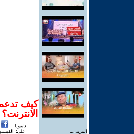
كيف تدعم-
الانترنت؟
تابعونا
المزيد.....
على:
الفيسب