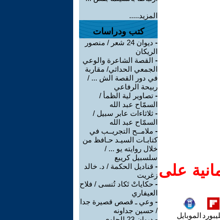
المزيد.....
كتب ودراسات
-
ديوان 24 شعر / منصور
الريكان
-
القصة الشاعرة والوعي
الجمعي الحداثي/ مقاربة
في دور القصة الش ... /
ربيحة الرفاعي
-
تصاوير لية الظمأ /
السمّاح عبد الله
-
ثلاثاءات عابر سبيل /
السمّاح عبد الله
-
ملامــح التجريــب في
كتابـات السيـد حـافظ من
خلال روايته يو ... /
سلسبيل كريبع
انية على
-
قناديل الحكمة / د. خالد
زغريت
-
حكاياتْ تَكاد تُنسى / فلاح
العيفاري
-
وعي ـ قصص قصيرة جدا
/ حسين جداونه
يبورد
الموبايل
-
ديوان 23 الحاوي