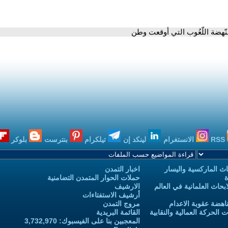
لنّهضة اللّعُوب التي أوقعت وطن
RSS
الانستغرام
لينكد إن
تيلكرام
بنترست
بلوكر
ث الماركسية واليسار
اخبار التمدن
ة
حملات الحوار المتمدن التضامنية
حاث العلمانية في العالم
الارشيف
أرشيف الاستفتاءات
اهضة عقوبة الاعدام
مروج التمدن
الحركة العمالية والنقابية
القائمة البريدية
المعجبين بنا على الفيسبوك: 3,732,970