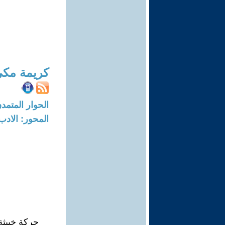
كريمة مك
الحوار المتمدن-العدد: 6496 - 20
المحور: الادب
حركة خبيثة.