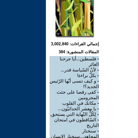
إجمالي القراءات: 3,002,840
المقالات المنشورة: 384
-
فلسطين...أيا جرحنا
الغائر
-
لأنّ السّياسة قدر...
-
بكلّ براءة!
-
و كيف تنسى أيّها الرّئيس
الجديد؟!
-
كفى رقصا على جثث
المحرومين
-
مكانك في القلوب
-
يا معشر الحداثيّون...
-
لِكُلٍّ النّهاية التي يستحق.
-
السّاقطون في امتحان
التاريخ
-
سنختار
المجاهد...سنختار الإنسان