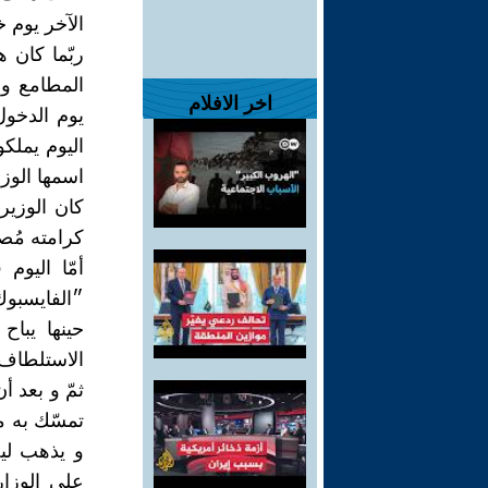
الآخر يوم 
ربّما كان 
المطامع و 
اخر الافلام
يوم الدخول
اليوم يملكو
اسمها الوزا
كان الوزي
كرامته مُصا
أمّا اليوم
״الفايسبوك
حينها يبا
الاستلطاف 
ثمّ و بعد أ
تمسّك به من
و يذهب لي
على الوزار