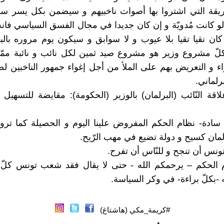
يقة التي اشتروا بها أصوات ناخبيهم و سيضمن بكل يسر س
و كانت مُدويّة و إن كان جديدا في مجال الفسق السياسي فان
كان نقيا تقيا بلا عيوب و لا سوابق و سيكون يوم مروره بالب
لّ مشروع وزير هو مشروع صيد ثمين لكل نائب و نائبة ممّن
راء و التعريض بهم على الملأ من أجل إغواء جمهور الناخبين لض
رلماني.
قة النّائب (البرلمان) بالوزير (الحكومة): مقايضة للتسهيل 
 سادة- نظام الحكم المفروض علينا اليوم و الحصيلة كما تر
لمان كسيح و دولة تضيع في مهب الرّيح.
تونس أن تنجح و للنّاس أن تفرح.
م الحكم – يرحمكم الله - حتى لا يقال فقد شعب تونس كلّ 
-بكلّ براءة- في وكر السياسة.
#كريمة_مكي (هاشتاغ)