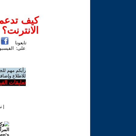
كيف تدعم-
الانترنت؟
تابعونا
على:
الفيسب
رأيكم مهم للج
للاطلاع وإضافة
تعليقات الف
|
ن