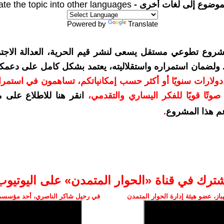
موضوع إلى لغات أخرى -
ate the topic into other languages
Powered by
Translate
شروع تطوعي مستقل يسعى لنشر قيم الحرية، العدالة الاجتم
. ولضمان استمراره واستقلاليته، يعتمد بشكل كامل على دعمك
دعمكم بمبلغ 10 دولارات سنويًا أو أكثر حسب إمكانياتكم، تساهمون في استم
وتًا قويًا للفكر اليساري والتقدمي
،
انقر هنا للاطلاع على 
م هذا المشروع
.
شترك في قناة «الحوار المتمدن» على اليوتيوب
ز، عضو هيئة إدارة الحوار المتمدن
في رحيل شاكر الناصري، أحد مؤسسي 