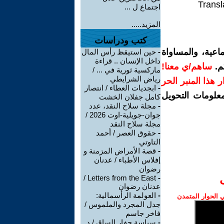
Transl
اجتماع ل ...
المزيد.....
كتب ودراسات
اعية، والمساواة
-
حين استيقظ رأس المال
داخل الإنسان .. قراءة
م.
ساهم/ي معنا!
ماركسية ثورية في ... /
رياض الشرايطي
رار هذا المنبر الحر
-
ابجديات العطاء / انتصار
معلومات التحويل
كامل جفلان الخشت
-
مجلة سلاح النقد، عدد
جوان-جويلية-اوت 2026 /
مجلة سلاح النقد
-
حقوق العصر / أحمد
التاوتي
-
قصة الأمراض المزمنة و
إفلاس الأطباء / عدنان
رضوان
Letters from the East /
-
عدنان رضوان
-
العولمة الرأسمالية:
الحوار المتمدن
جدل المجرد والملموس /
فاخر جاسم
-
سياسة حفار الساق / د.