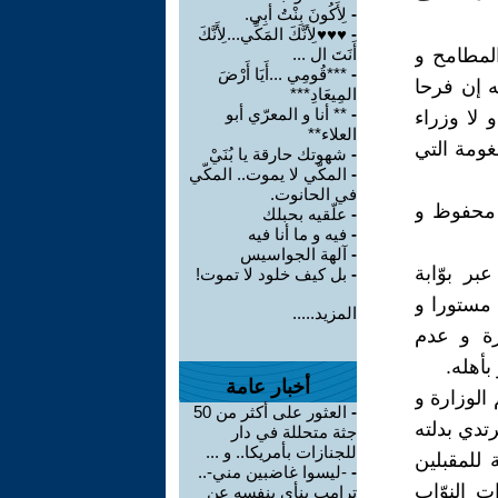
-
لِأَكُونَ بِنْتُ أبِي.
-
♥♥♥لِأنَّكَ المَكِّي...لِأَنَّكَ
المطامح و
أَنَتَ ال ...
-
***قُومِي ...أَيَا أَرْضَ
ه إن فرحا
المِيعَادِ***
-
** أنا و المعرّي أبو
 لا وزراء
العلاء**
لغومة التي
-
شهوتك حارقة يا بُنَيْ
-
المكّي لا يموت.. المكّي
في الحانوت.
 محفوظ و
-
علّقيه بحبلك
-
فيه و ما أنا فيه
-
آلهة الجواسيس
بر بوّابة
-
بل كيف خلود لا تموت!
 مستورا و
المزيد.....
رة و عدم
أهله.
أخبار عامة
الوزارة و
-
العثور على أكثر من 50
رتدي بدلته
جثة متحللة في دار
للجنازات بأمريكا.. و ...
للمقبلين
-
-ليسوا غاضبين مني-..
 النوّاب
ترامب ينأى بنفسه عن