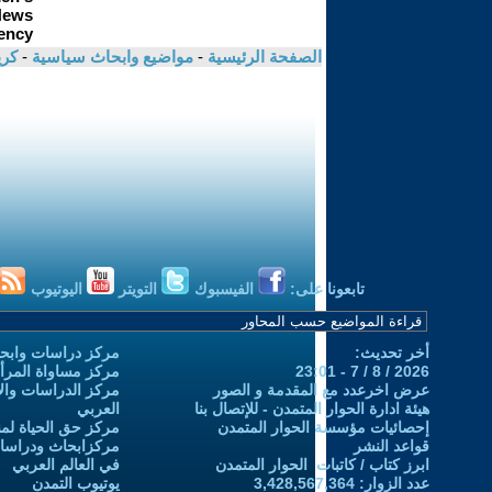
الصفحة الرئيسية
-
مواضيع وابحاث سياسية
-
كر
تابعونا على:
الفيسبوك
التويتر
اليوتيوب
أخر تحديث:
مركز دراسات وابحا
2026 / 8 / 7 - 23:01
مركز مساواة المرأ
عرض اخرعدد مع المقدمة و الصور
مركز الدراسات والاب
هيئة ادارة الحوار المتمدن - للإتصال بنا
العربي
إحصائيات مؤسسة الحوار المتمدن
مركز حق الحياة لمن
قواعد النشر
مركزابحاث ودراسات 
ابرز كتاب / كاتبات الحوار المتمدن
في العالم العربي
عدد الزوار: 3,428,567,364
يوتيوب التمدن