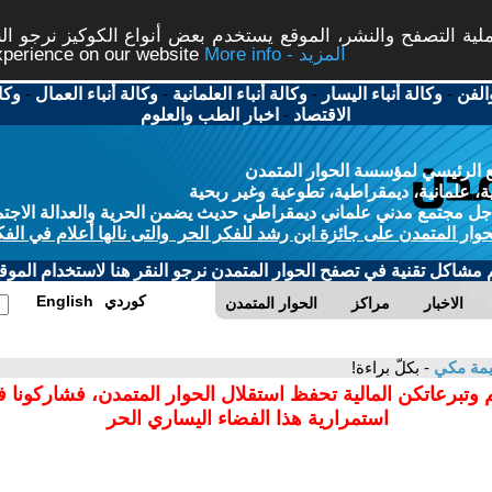
ة التصفح والنشر، الموقع يستخدم بعض أنواع الكوكيز نرجو النق
More info - المزيد
experience on our website
الفن
-
وكالة أنباء اليسار
-
وكالة أنباء العلمانية
-
وكالة أنباء العمال
-
وكا
الاقتصاد
-
اخبار الطب والعلوم
 الرئيسي لمؤسسة الحوار المتمدن
، علمانية، ديمقراطية، تطوعية وغير ربحية
ل مجتمع مدني علماني ديمقراطي حديث يضمن الحرية والعدالة الاجتم
حوار المتمدن على جائزة ابن رشد للفكر الحر والتى نالها أعلام في الفك
م مشاكل تقنية في تصفح الحوار المتمدن نرجو النقر هنا لاستخدام الموقع
كوردي
English
الاخبار
مراكز
الحوار المتمدن
يمة مكي
- بكلّ براءة!
 وتبرعاتكن المالية تحفظ استقلال الحوار المتمدن، فشاركونا 
استمرارية هذا الفضاء اليساري الحر