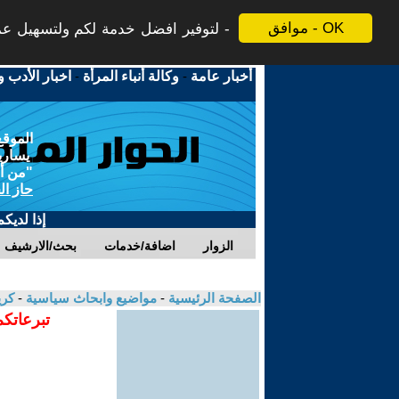
موافق - OK
لتوفير افضل خدمة لكم ولتسهيل عملي
أخبار عامة
-
وكالة أنباء المرأة
-
اخبار الأدب و
الموقع
يسارية
"من أج
حاز ال
إذا لديك
الزوار
اضافة/خدمات
بحث/الارشيف
الصفحة الرئيسية
-
مواضيع وابحاث سياسية
-
كر
تبرعاتكم