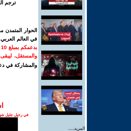
ترجم ال
الحوار المتمدن م
في العالم العربي
ب
والمستقل، ليبقى ص
والمشاركة في دع
ا‫
في رحيل جليل شهبا
المزيد.....