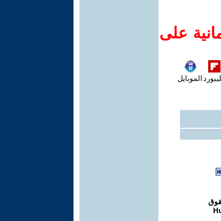
انية على
يبورد
الموبايل