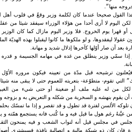
خروجه منها״.
هذا القول صحيحا عندما كان لكلمة وزير وقعٌ في قلوب أهل 
لكن اليوم لا أرى أحدا من هؤلاء الوزراء سيفقد شيئا من عقل
 أو قهرا يوم الخروج. فلا وزير اليوم مازال كما كان الوزير و
ن عقولا ليفقدوها، و لو ملكوها ما كانوا ليقبلوا بهذه الهديّة الم
رة بعد أن صار أوّلها كآخرها إذلال شديد و مهانة.
ر إذا سمّي وزير ينطلق من غده في مهامه الجسيمة و قدره
نة.
 فيُعلنون ترشيحه قبل مدّة من تعيينه فيكون مروره الأوّل ع
״ التي تقوم- متطوّعة- بتعريته للعموم حتى لا يبقى منه شيئا
ح لكل من له عليه ملف أو ضغينة أو حتى شيء من الغي
أن يقوم بنهشه و السخرية من شكله و التعريض به و بزوجه و ب
ن تلوكه الألسن لفترة قد تطول و قد تقصر و إذا ما تمسّك بحلم 
 عيَّنهُ رغم هول ما قيل فيه و ما كُتب فانه يستجمع همّته و ي
جلس في مجلس قيل أنه لنواب الشعب و فيه يمنحون الثقة 
ة فان كان ذو شبكة مالية و اتصالية نافذة فسيشترى أصوات