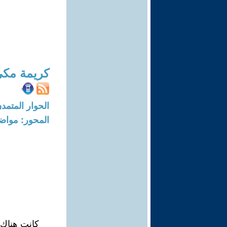
كريمة مك
الحوار المتمدن-العدد: 6459 - 0
المحور: مواض
كانت هناك 