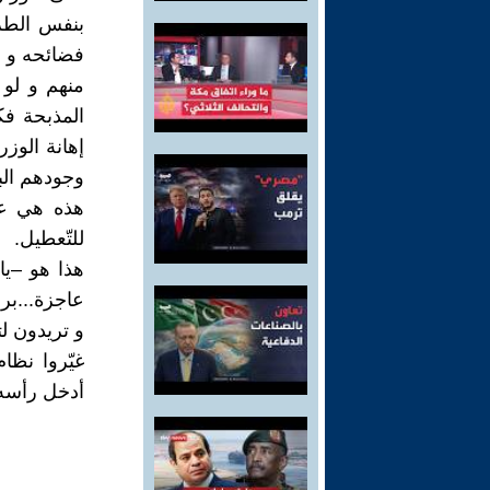
بنفس الطر
فضائحه و ل
منهم و لو 
المذبحة فك
إهانة الوز
وجودهم الب
هذه هي علا
للتّعطيل.
هذا هو –يا
عاجزة...بر
و تريدون ل
غيّروا نظا
أدخل رأسه 