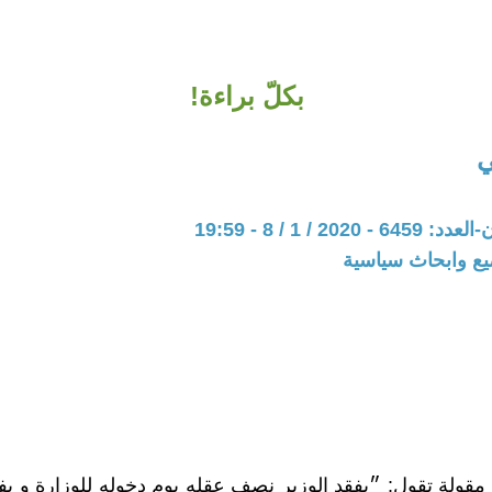
بكلّ براءة!
ي
202 / 1 / 8 - 19:59
يع وابحاث سياسية
مقولة تقول: ״يفقد الوزير نصف عقله يوم دخوله للوزارة و ي