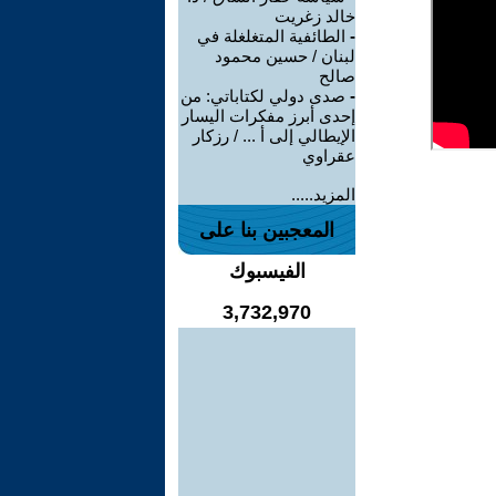
خالد زغريت
-
الطائفية المتغلغلة في
لبنان / حسين محمود
صالح
-
صدى دولي لكتاباتي: من
إحدى أبرز مفكرات اليسار
الإيطالي إلى أ ... / رزكار
عقراوي
المزيد.....
المعجبين بنا على
الفيسبوك
3,732,970