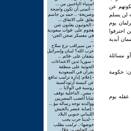
استياء الناخبين من ...
كوتهم عن
-
-أتمنى أن تكون واضحة
ه لن يسلم
وصريحة- .. حمد بن جاسم
يعلق على الاتفاق ...
رلمان يوم
-
الحوثيون يعلنون شن
هجوم على -قوات سعودية
 احترفوا
في معسكر صحن الجن-
مان أبدية
...
-
من سيراقب نزع سلاح
حزب الله؟ لبنان وإسرائيل
أو مسائلة
يتفقان على -قائم ...
-
سوريا تدين الاعتداءات
الحوثية على منطقة
ون: حكومة
نجران في السعودية
-
إعلام: إدارة ترامب تدافع
عن كنيسة أرثوذكسية
روسية في الولايا ...
-
مصر.. الداخلية توقف
عقله يوم
شابا أغضب المصريين
ووالدته توجه رسالة مؤ ...
-
إصابة عنصر بالجيش
اللبناني جنوبي البلاد
-
-لدينا حرب يجب
خوضها-.. ترامب يطلب
من الحاضرين خلال