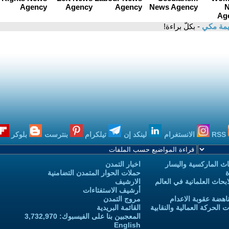
يمة مكي
- بكلّ براءة!
RSS
الانستغرام
لينكد إن
تيلكرام
بنترست
بلوكر
ث الماركسية واليسار
اخبار التمدن
ة
حملات الحوار المتمدن التضامنية
حاث العلمانية في العالم
الارشيف
أرشيف الاستفتاءات
اهضة عقوبة الاعدام
مروج التمدن
الحركة العمالية والنقابية
القائمة البريدية
المعجبين بنا على الفيسبوك: 3,732,970
English