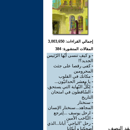
إجمالي القراءات: 3,003,650
المقالات المنشورة: 384
-
و كيف تنسى أيّها الرّئيس
الجديد؟!
-
كفى رقصا على جثث
المحرومين
-
مكانك في القلوب
-
يا معشر الحداثيّون...
-
لِكُلٍّ النّهاية التي يستحق.
-
السّاقطون في امتحان
التاريخ
-
سنختار
المجاهد...سنختار الإنسان
-
ارحل يوسف ...لِترجع
-
النّاخب الأمين
-
رحل ʺالباجيʺ أبانا...الذي
فقد النصف
أضحكنا و أبكانا