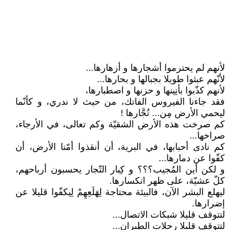
لأنهم لم يحترموا أشجارها و أزهارها...
لأنّهم عبثوا طويلا بجبالها و بحارها...
لأنهم كذّبوا بأنِينها و حزنها و اصطبارها،
فقد جاءنا الفيروس الفاتك، من حيث لا ندري، و كأنّما
ليحمي الأرض مِن... تُجَّارها !
كم صرخت هذه الأرض الشقيّة وكم تعالى، في الأرجاء،
صراخها...
كم نادى أحبابها، في البرية، أن أنقذوا أمّنا الأرض، أن
كفّوا عن دمارها...
و لكن أين المُجيب؟؟؟ و كِبار التّجار يحسبون أرباحهم،
كلّ عشيّة، على ظهر انكسارها.
ليهلع البشر الآن، فالبيئة محتاجة لِهَلَعِهِمْ لِيكفّوا قليلا عن
إضرارها.
لتتوقف قليلا شبكات الاتصال...
لتتوقف قليلا رحلات الطيران...