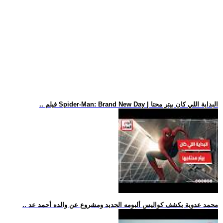
.. فيلم Spider-Man: Brand New Day | البداية اللي كان بيتر محتا
.. محمد عدوية يكشف كواليس ألبومه الجديد ومشروع عن والده أحمد عد