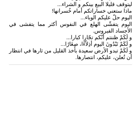
ليتوقف قليلا البيع بينكم و الشراء...
ماذا ستعني خساراتكم أمام خُسرانها!
اليوم حلّ عليكم الوباء...
اليوم يتفشّى الهلع في النفوس أكثر مما يتفشى في
الأجساد الفيروس.
و لَكَمْ ظننتم أنّكم تجّارا كبارا...
و لَكَمْ تَبْدُونَ اليوم أذِلاّءًا، صِغَارًا...
و لَكَمْ تبدو الأرض سعيدة بأخذ القليل من ثارها في انتظار
أن تُعلن، عليكم، انتصارها.