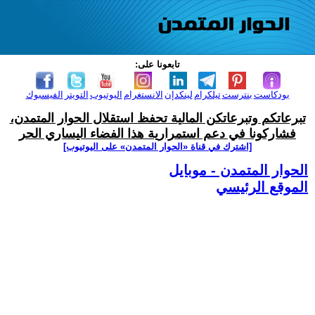
تابعونا على:
بودكاست
بنترست
تيلكرام
لينكدإن
الانستغرام
اليوتيوب
التويتر
الفيسبوك
تبرعاتكم وتبرعاتكن المالية تحفظ استقلال الحوار المتمدن،
فشاركونا في دعم استمرارية هذا الفضاء اليساري الحر
[اشترك في قناة ‫«الحوار المتمدن» على اليوتيوب]
الحوار المتمدن - موبايل
الموقع الرئيسي