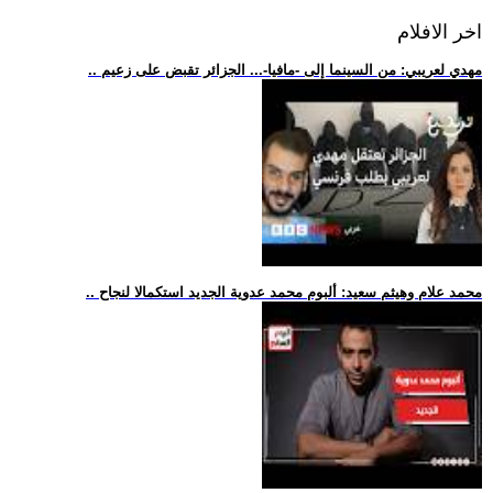
اخر الافلام
.. مهدي لعريبي: من السينما إلى -مافيا-... الجزائر تقبض على زعيم
.. محمد علام وهيثم سعيد: ألبوم محمد عدوية الجديد استكمالا لنجاح