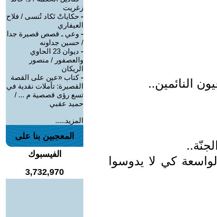
زغريت
-
حكاياتْ تَكاد تُنسى / فلاح
العيفاري
-
وعي ـ قصص قصيرة جدا
/ حسين جداونه
-
ديوان 23 الحاوي
والعصفور / منصور
الريكان
-
كتاب «عين على القصة
ون النائمين..
القصيرة: تأملات نقدية في
تسع رؤى قصصية م ... /
حميد عقبي
المزيد.....
المعجبين بنا على
جنّة..
الفيسبوك
لواسعة كي لا يدوسوا
3,732,970