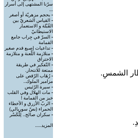
سرّنا المشتهى إلى أسرار
...
-
بحجم مزهريّة أو أصغر
-
القياس الشعريّ بين
القُبْلة و الاستعمار
الاستيطانيّ
-
السرّ في جِراب جامع
القمامة
-
تداعيات إصبع قدم صغير
-
متلازمة اللّعنة و متلازمة
الاحتراق
-
التّفكير في طريقة
ممتعة للانتحار.
ظار الشمسِ.
-
رُهَاب الرّقص على
مزامير الملوك..
-
سيرة الرّئيس
-
مات الهلال وفي القلب
خبز من القمامة !
-
الربّ الأزرق و الأخطاء
الحمراء (نصّ سوريالي)
-
سكران صالح.. لِلْكَسْر
.
المزيد.....