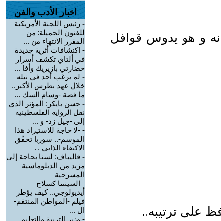
اخبار الأدب والفن
-
رئيس اللجنة الأمريكية
للفنون الجميلة: من
انه و هو يدوس قوافل
المقرر الانتهاء من ...
-
اكتشافات أثرية جديدة
في ألتاي تكشف أسرار
حضارتي بازيريك وأفا ...
-
لم يرغب أحد في نيله
خلال عهد بطرس الأكبر..
ما قصة -وسام السك ...
-
حسن بايكر: المؤثر الذي
نقل الرواية الفلسطينية
إلى -جيل زد- و ...
-
-لا حاجة للاستيراد هذا
الموسم-.. سوريا تحقّق
الاكتفاء الذاتي ...
-
قاليباف: لسنا بحاجة إلى
مزيد من الدبلوماسية
المسرحية
-
السينما كسلاح
أيديولوجي.. كيف يؤطر
فيلم -المواطن المنتقم-
ظ على ترتيبه..
ال ...
-
وزير التربية والتعليم