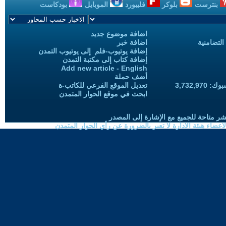
بنترست
بلوكر
فليبورد
الموبايل
بودكاست
اضافة موضوع جديد
التضامنية
اضافة خبر
إضافة يوتيوب-فلم إلى يوتيوب التمدن
إضافة كتاب إلى مكتبة التمدن
Add new article - English
أضف حملة
3,732,97
تعديل الموقع الفرعي للكاتب-ة
ابحث في موقع الحوار المتمدن
شر متاحة للجميع مع الإشارة إلى المصدر
ضاء هيئة الادارة لا تعبر بالضرورة عن رأي الحوار المتمدن