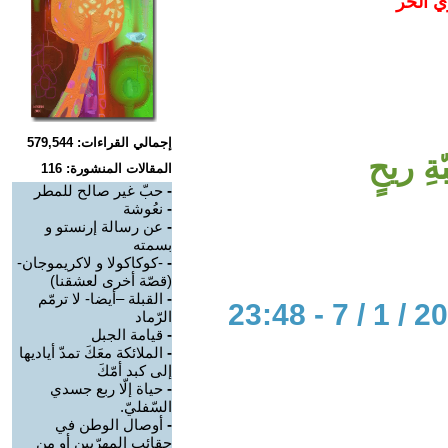
ي الحر
إجمالي القراءات: 579,544
ِ ريحٍ
المقالات المنشورة: 116
-
حبّ غير صالح للمطر
-
نعُوشة
-
عن رسالة إرنستو و
بسمته
-
-كوكاكولا و لاكريموجان-
(قصّة أخرى لعشقنا)
-
القبلة –أيضا- لا ترمّم
الرّماد
-
قيامة الجبل
-
الملائكة معَكَ تمدّ أياديها
إلى كبد أمّكَ
-
حياة إلّا ربع جسدي
السّفليّ.
-
أوصال الوطن في
حقائب المهرّبين أو من