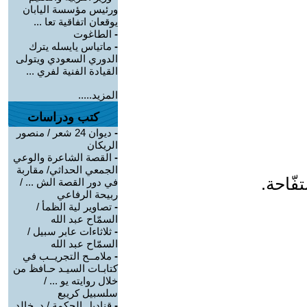
ورئيس مؤسسة اليابان
يوقعان اتفاقية تعا ...
-
الطاغوت
-
ماتياس يايسله يترك
الدوري السعودي ويتولى
القيادة الفنية لفري ...
المزيد.....
كتب ودراسات
-
ديوان 24 شعر / منصور
الريكان
-
القصة الشاعرة والوعي
الجمعي الحداثي/ مقاربة
فّاحة.
في دور القصة الش ... /
ربيحة الرفاعي
-
تصاوير لية الظمأ /
السمّاح عبد الله
-
ثلاثاءات عابر سبيل /
السمّاح عبد الله
-
ملامــح التجريــب في
كتابـات السيـد حـافظ من
خلال روايته يو ... /
سلسبيل كريبع
-
قناديل الحكمة / د. خالد