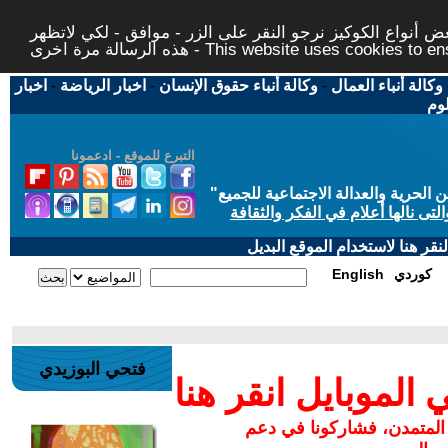
 أنواع الكوكيز نرجو النقر على الزر - موافق - لكي لاتظهر
This website uses cookies to ensure you ge
وكالة أنباء العمال
-
وكالة أنباء حقوق الإنسان
-
اخبار الرياضة
-
اخبار
لوم
التبرع للموقع - ادعمونا
حرية والعدالة الاجتماعية للجميع
"
تى نالها أعلام في الفكر والثقافة
قر هنا لاستخدام الموقع البديل
كوردي
English
فتحي البوزيدي
لموبايل انقر هنا
 المتمدن، فشاركونا في دعم