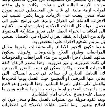
مواجه الازمة المالية قبل سنوات. وكانت حلول مؤقته
لمواجه ازمة مالية، اي غاب عن المخططين تقديم نموذج
نظام صحي يتغلب على الازمات. وربما يكمن السبب في
الاحزاب العاملة في العراق، واثرها في برامج تشير الى
تحمل الدولة كل النفقات العلاجية (عبارة تخلو من الاشارة
الى امكانيات الخبراء العمل على تعزيز مشاركة المجتمع).
ولابد من القول انه يفتقد العراق لخبراء في الاقتصاد الصحي
بل لم يتم تشجيع الافراد على التخصص به.
عندما تكون الاجور للاطباء والمستشفيات وغيرها مقابل
المراجعات وطرق العلاج والفحوصات وغيرها، سيكون
هدفهم العمل لاجراء المزيد من هذه المراجعات والفحوصات
ان كانت ضرورية او غير ضرورية. وهذا مصدر لارتفاع كلفة
الخدمات الصحية، ولكنها ممكن ان تسبب الضرر للمريض،
لان التعامل التجاري لن يساعد في تحديد المشاكل التي
يعاني منها المرضى او المجتمع حيث العمل يوميا لتحديدها
والعمل على تقليل تاثيرها السلبي. وهذا الموضوع هو قطع
بين ما يريده المجتمع او ما يرغب به او ما يحتاجه وبين ما
يحصل عليه (ضياع الحاجات امام الطلبات).
وبعد عقود طويلة من السنوات بالعمل بنظام صحي دون اي
اصلاح وتغيير، ربما تكمن بدايات الاصلاح في اضطراب