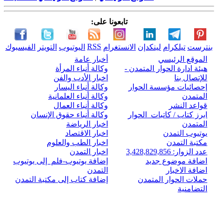
تابعونا على:
RSS
بنترست
تيلكرام
لينكدإن
الانستغرام
اليوتيوب
التويتر
الفيسبوك
الموقع الرئيسي
أخبار عامة
هيئة ادارة الحوار المتمدن -
وكالة أنباء المرأة
للإتصال بنا
اخبار الأدب والفن
إحصائيات مؤسسة الحوار
وكالة أنباء اليسار
المتمدن
وكالة أنباء العلمانية
قواعد النشر
وكالة أنباء العمال
ابرز كتاب / كاتبات الحوار
وكالة أنباء حقوق الإنسان
المتمدن
اخبار الرياضة
يوتيوب التمدن
اخبار الاقتصاد
مكتبة التمدن
اخبار الطب والعلوم
عدد الزوار: 3,428,829,856
اخبار التمدن
اضافة موضوع جديد
إضافة يوتيوب-فلم إلى يوتيوب
اضافة الاخبار
التمدن
حملات الحوار المتمدن
إضافة كتاب إلى مكتبة التمدن
التضامنية