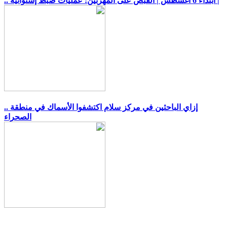
.. ابتداءً 6 أغسطس | القبض على المهربين: عمليات ضبط إستوائية |
.. إزاي الباحثين في مركز سلام اكتشفوا الأسماك في منطقة
الصحراء