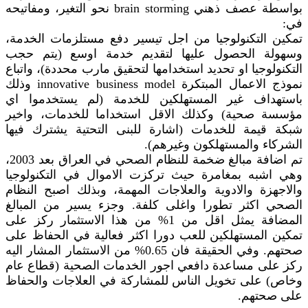
بواسطة عصف ذهني brain storming نحو التغير، ومفاتيحه
في:
تمكين التكنولوجيا من اجل تيسير دفع مستلزمات الخدمة،
وسهولة الحصول عليها لتقديم خدمة اوسع (يتم حجب
التكنولوجيا او تحديد استخدامها لتحقيق مارب محددة)، واتباع
نموذج الاعمال المبتكرة innovative business model وذلك
باستهداف غير المستهلكين للخدمة (لم يستخدموا اي
مؤسسة صحية) وكذلك الاقل استخداما للخدمات، واخير
شبكة قيمة للخدمات (اشارة للبنى التحتية يشترك فيها
الشركاء والمستهلكون وغيرهم).
تم اضافة مبالغ ضخمة للنظام الصحي في العراق بعد 2003،
وهي اشبه بمغامرة حيث تركزت الاموال في التكنولوجيا
والاجهزة والادوية والعلاجات المهمة، وبذلك اصبح النظام
الصحي اكثر تطورا واغلى كلفة. وجزء يسير من المبالغ
المضافة يمثل اقل من 1% من هذا الاستثمار ركز على
تمكين المستهلكين للعب دورا اكثر فعالية في الحفاظ على
صحتهم. وفي الحقيقة فان 0.65% من الاستثمار المشار اليه
ركز على مساعدة دافعي اجور الخدمات الصحية (قطاع عام
وخاص) على تخويل الناس للمشاركة في العلاجات والحفاظ
على صحتهم.