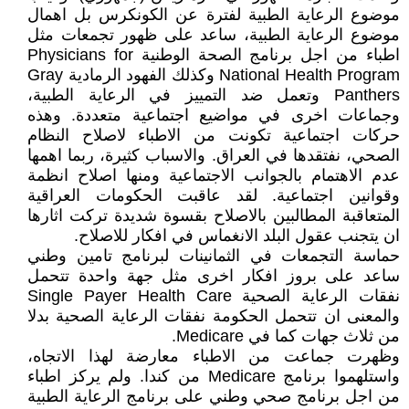
موضوع الرعاية الطبية لفترة عن الكونكرس بل اهمال
موضوع الرعاية الطبية، ساعد على ظهور تجمعات مثل
اطباء من اجل برنامج الصحة الوطنية Physicians for
National Health Program وكذلك الفهود الرمادية Gray
Panthers وتعمل ضد التمييز في الرعاية الطبية،
وجماعات اخرى في مواضيع اجتماعية متعددة. وهذه
حركات اجتماعية تكونت من الاطباء لاصلاح النظام
الصحي، نفتقدها في العراق. والاسباب كثيرة، ربما اهمها
عدم الاهتمام بالجوانب الاجتماعية ومنها اصلاح انظمة
وقوانين اجتماعية. لقد عاقبت الحكومات العراقية
المتعاقبة المطالبين بالاصلاح بقسوة شديدة تركت اثارها
ان يتجنب عقول البلد الانغماس في افكار للاصلاح.
حماسة التجمعات في الثمانينات لبرنامج تامين وطني
ساعد على بروز افكار اخرى مثل جهة واحدة تتحمل
نفقات الرعاية الصحية Single Payer Health Care
والمعنى ان تتحمل الحكومة نفقات الرعاية الصحية بدلا
من ثلاث جهات كما في Medicare.
وظهرت جماعت من الاطباء معارضة لهذا الاتجاه،
واستلهموا برنامج Medicare من كندا. ولم يركز اطباء
من اجل برنامج صحي وطني على برنامج الرعاية الطبية