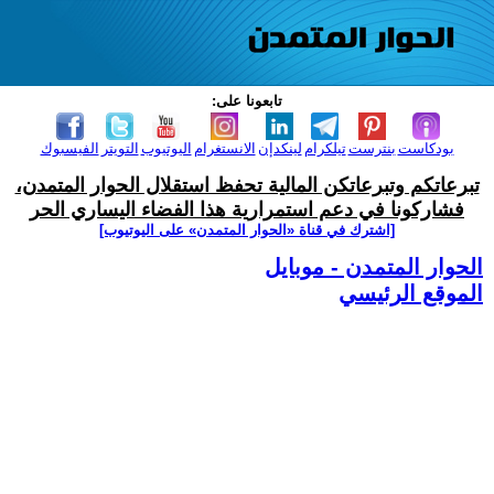
تابعونا على:
بودكاست
بنترست
تيلكرام
لينكدإن
الانستغرام
اليوتيوب
التويتر
الفيسبوك
تبرعاتكم وتبرعاتكن المالية تحفظ استقلال الحوار المتمدن،
فشاركونا في دعم استمرارية هذا الفضاء اليساري الحر
[اشترك في قناة ‫«الحوار المتمدن» على اليوتيوب]
الحوار المتمدن - موبايل
الموقع الرئيسي