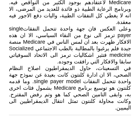
Medicare لاعتقادهم بوجود الكثير من النواقص فيه.
وبرنامج الرعاية الطبية ذو فائدة للعديد من المرضى، الا
انه لا يغطي كل النفقات الطبية، واليات دفع الاجور فيه
معقدة.
وعلى العكس فان جهة واحدة تتحمل النفقاتsingle
payer ترمز الى نوع من النقاء السياسي، الا ان هذه
الافكار ظهرت بعد ان لمس الناس في Medicare منصة
جيدة فلم يرغبوا بالمطالبة بالطب الاجتماعي Socialized
medicine فتثير اشكاليات ترمز الى الاتحاد السوفياتي
سابقا والافكار التي رافقت وجوده.
في التسعينات، حاول الديمقراطيون اصلاح النظام
الصحي، الا ان ادارة كلنتون كانت بعيدة عن نموذج جهة
واحدة تتحمل النفقات single payer model. وما قدمه
كلنتون هو توسيع برنامج Medicare بشمول فئات اخرى
به، وابقى التامين الصحي كما هو وتم رفض المقترح.
وكانت محاولة كلنتون تمثل انتقال الديمقراطيين الى
اليميين.