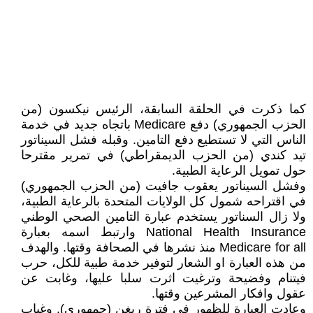
كما ذكرت في الحلقة السابقة، الرئيس نيكسون (من
الحزب الجمهوري) دفع Medicare باتجاه جديد في خدمة
الناس التي لا تستطيع دفع التامين. وقبله فشل السيناتور
تيد كندي (من الحزب الديمقراطي) في تمرير مقترحا
حول تمويل الرعاية الطبية.
وفشل السيناتور يعقوب جافيت (من الحزب الجمهوري)
في اقتراحه شمول كل الولايات المتحدة بالرعاية الطبية،
ولا زال السناتور يستخدم عبارة التامين الصحي الوطني
National Health Insurance وارتبط اسمه بعبارة
Medicare for all منذ نشرها في الصحافة وقتها. والهدف
من هذه العبارة او الشعار لتوفير خدمة طبية للكل، حرب
فيتنام وفضيحة وترغيت اثرت سلبا عليها، وغابت عن
عقول وافكار المشرعين وقتها.
وعادت العبارة للظهور في فترة ريغن (جمهوري). وغياب