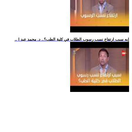
.. إيه سبب ارتفاع نسب رسوب الطلاب في كلية الطب؟.. د. محمد عبد ا