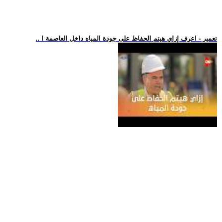
.. تعمير - اعرف إزاي هيتم الحفاظ على جودة المياه داخل العاصمة ا