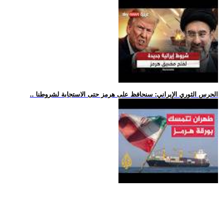
.. الحرس الثوري الإيراني: سنحافظ على هرمز حتى الاستجابة لشروطنا