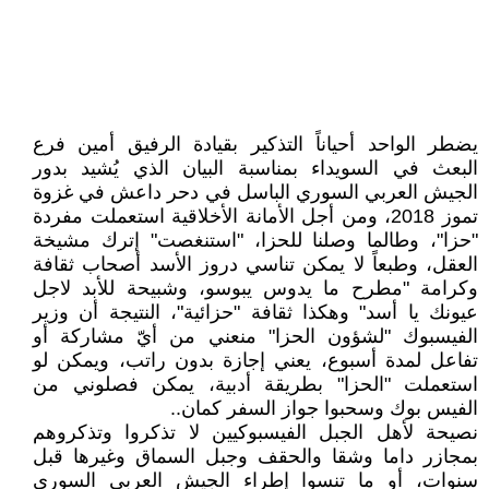
يضطر الواحد أحياناً التذكير بقيادة الرفيق أمين فرع
البعث في السويداء بمناسبة البيان الذي يُشيد بدور
الجيش العربي السوري الباسل في دحر داعش في غزوة
تموز 2018، ومن أجل الأمانة الأخلاقية استعملت مفردة
"حزا"، وطالما وصلنا للحزا، "استنغصت" إترك مشيخة
العقل، وطبعاً لا يمكن تناسي دروز الأسد أصحاب ثقافة
وكرامة "مطرح ما يدوس يبوسو، وشبيحة للأبد لاجل
عيونك يا أسد" وهكذا ثقافة "حزائية"، النتيجة أن وزير
الفيسبوك "لشؤون الحزا" منعني من أيّ مشاركة أو
تفاعل لمدة أسبوع، يعني إجازة بدون راتب، ويمكن لو
استعملت "الحزا" بطريقة أدبية، يمكن فصلوني من
الفيس بوك وسحبوا جواز السفر كمان..
نصيحة لأهل الجبل الفيسبوكيين لا تذكروا وتذكروهم
بمجازر داما وشقا والحقف وجبل السماق وغيرها قبل
سنوات، أو ما تنسوا إطراء الجيش العربي السوري