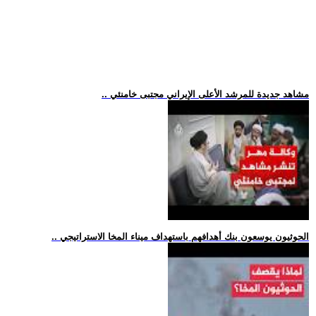
.. مشاهد جديدة للمرشد الأعلى الإيراني مجتبى خامنئي
.. الحوثيون يوسعون بنك أهدافهم باستهداف ميناء المخا الاستراتيجي