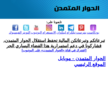
تابعونا على:
بودكاست
بنترست
تيلكرام
لينكدإن
الانستغرام
اليوتيوب
التويتر
الفيسبوك
تبرعاتكم وتبرعاتكن المالية تحفظ استقلال الحوار المتمدن،
فشاركونا في دعم استمرارية هذا الفضاء اليساري الحر
[اشترك في قناة ‫«الحوار المتمدن» على اليوتيوب]
الحوار المتمدن - موبايل
الموقع الرئيسي