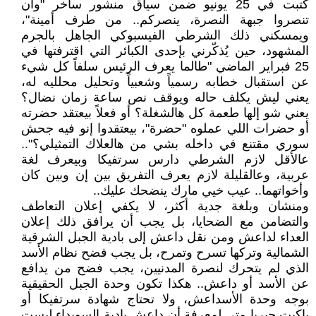
كتبت في 25 يونيو ضمن سياق منشور ساخر "وأن
تنصروا جبهة النصرة، ينصركم.. من طرف أمينة"،
ويمسكني ذلك الشرطي الفيسبوكي الجاهل بالجرم
المشهود، حين يُذكّرني بإحدى الكبائر التي اقترفتها في
25 فبراير الماضي "طالما يعرف الرئيس سلفاً كل شيء
عن استقبال خطابه رسمياً وشعبياً وتحليل محلليه له،
يعني ليش يكلف حاله ويوقف نص ساعة زمان نضال؟
يعني شو إلها طعمة كل هالشغلة؟ أو فعلاً بيعتقد حضرته
أو حضرات اللي عملوه "حضرة"، بيعتقدوا إنو فيه جحش
سوري مقتنع في داخله بشي من هالعلاك التمثيلي؟"..
عالأقل لازم الشرطي دارس سرتفيكا وبيعرف لغة
عربية، وعالقليلة لازم يعرف التفريق بين إن وبين كان
وأخواتهما.. عيب خيي مارك ينضحك عليك..
ومنشان وبلغة جدية أكثر، لا يكفي إعلان التعاطف
والتضامن مع الضحايا، بل يجب أن يرافق ذلك إعلان
العداء لداعش ومن نقل داعش إلى بادية الجبل الشرقية
الشمالية وتركها تسرح وتمرح، بل يجب فضح نظام الأسد
الذي لم يتحرك لنصرة المدنيين، يجب فضح من يدافع
عن الأسد أو داعش.. هكذا تكون وحدة الجبل الحقيقية
بوجه وحدة الأسداعش، ولا تحتاج شهادة سرتفيكا أو
باكيت جيربا متي لمعرفة أن داعش بادية السويداء ليست