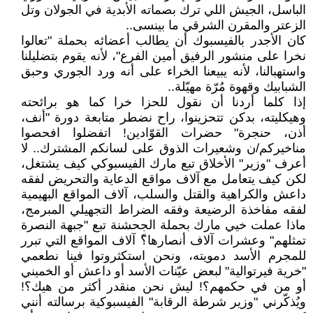
الباسل، الجيش اللي ترك بصماته الأبدية في الجولان وتل
الزعتر والمقرن الشرقي ما بينسى..
كان الأجدر بالفيسبوك أن يطالب أعضائه بحملة "تعالوا
نخرا على منشور الرفيق أمين الفرع"، لأنه يقوم بتضليلنا
واستهبالنا، لأنه يبيعنا الخراء على أنه ورد الجوري وحبق
الشبابيك وقهوة مُرّة مهيّلة..
إذا كلما أردنا أن نقول للحزا خرا كما هو برائحته
وهيكليته، بدكن تتحزينوا، راح نضطر متابعة دورة "أنف،
أذن، حنجرة" حضرات القوّادين! اتفضلوا افحصوا
مناخيركم/ن وشعيرات الذوق على لسانكم المشترك.. لا
أعرف "وزير" الأخلاق تبع مارك الفيسبوكي كيف يشتغل،
لكن كيف يتعامل مع آلاف مواقع الدعاية والتحريض لفقه
داعش والكراهية والقتل والسلب، آلاف المواقع البهيمية
لفقه مفاخذة الرضيعة وفقه الضراط التجهيلي المبرمج،
ماذا عملت خيي مارك بحملة الجحشنة تبع "جبهة النصرة
تمثلهم" وعشرات آلاف أنصارها؟ّ آلاف المواقع التي تبرر
للمجرم الأسد دمويته، ونحن استكثروتوا فينا نطعمي
"خرية فيرتوالية" لبعض عيّنات الأسد أو داعش أو الخميني
أو من في حكمهم؟! ليش نحن منقدر أكثر من هيك؟!
ويُذكّرني "وزير شرطة الرقابة" الفيسبوكية برسالته أنني