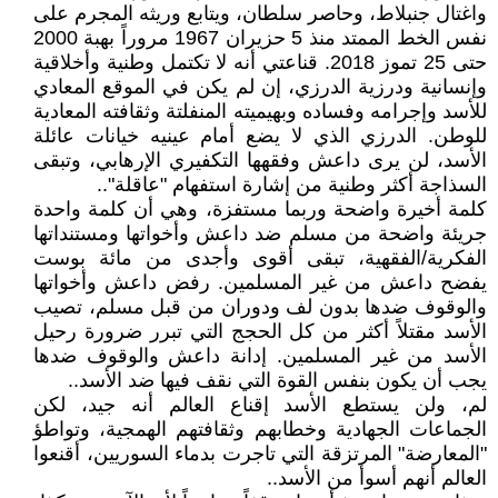
واغتال جنبلاط، وحاصر سلطان، ويتابع وريثه المجرم على
نفس الخط الممتد منذ 5 حزيران 1967 مروراً بهبة 2000
حتى 25 تموز 2018. قناعتي أنه لا تكتمل وطنية وأخلاقية
وإنسانية ودرزية الدرزي، إن لم يكن في الموقع المعادي
للأسد وإجرامه وفساده وبهيميته المنفلتة وثقافته المعادية
للوطن. الدرزي الذي لا يضع أمام عينيه خيانات عائلة
الأسد، لن يرى داعش وفقهها التكفيري الإرهابي، وتبقى
السذاجة أكثر وطنية من إشارة استفهام "عاقلة"..
كلمة أخيرة واضحة وربما مستفزة، وهي أن كلمة واحدة
جريئة واضحة من مسلم ضد داعش وأخواتها ومستنداتها
الفكرية/الفقهية، تبقى أقوى وأجدى من مائة بوست
يفضح داعش من غير المسلمين. رفض داعش وأخواتها
والوقوف ضدها بدون لف ودوران من قبل مسلم، تصيب
الأسد مقتلاً أكثر من كل الحجج التي تبرر ضرورة رحيل
الأسد من غير المسلمين. إدانة داعش والوقوف ضدها
يجب أن يكون بنفس القوة التي نقف فيها ضد الأسد..
لم، ولن يستطع الأسد إقناع العالم أنه جيد، لكن
الجماعات الجهادية وخطابهم وثقافتهم الهمجية، وتواطؤ
"المعارضة" المرتزقة التي تاجرت بدماء السوريين، أقنعوا
العالم أنهم أسوأ من الأسد..