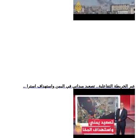
.. عبر الخريطة التفاعلية.. تصعيد ميداني في اليمن واستهداف استرا