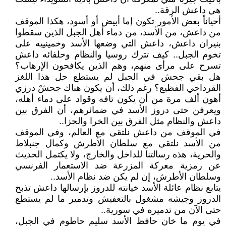
هي داعش الرقة..
أحياناً بعض الأمور تكون إما أبيض أو أسود، هكذا الموقف
من داعش، من الأسد، من دماء أهل الجبل الذين سقطوا
بنيران داعش، داعش التي وضعها الأسد وخمينييه على
تخوم الجبل.. كيف تترك روسيا والنظام وحلفائه داعش
تسرح على مرأى منهم، وهم الذين يكافحون الإرهاب؟
هل بقي جحش في الجبل لم يستطع حل هذا اللغز
القرداحي الفظيع؟ رغم ذلك، أن يكون هناك جحشٌ درزي
أهون ألف مرة من أن يكون تافه وقواد على دماء أهله،
ويعرفن حتى دروز الأسد في ضمائرهم، أن الفرق بين
داعش والنظام مثل الفرق بين الخرا والحزا..
في الموقف من داعش نلتقي مع العالم، وفي الموقف
من الأسد نلتقي مع سلطان الأطرش وكمال جنبلاط
والحرية، هذه رسالتنا للداخل والخارج، ولا يكتمل الحديث
عن رمزية معركة المزرعة ضد الاستعمار الفرنسي
وسلطان الأطرش، إن لم يكن ضد نظام الأسد..
يتابع نظام عائلة الأسد خيانته للدروز بإرسالها داعش تذبح
الدروز وجيشه مشغول بالتعفيش وتدمير ما لم يستطع
حتى الآن من تدميره في سورية..
في يوم ما خان حافظ الأسد سليم حاطوم في الجبل،