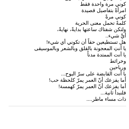
كوني مرة واحدة فقط
امرأةً بتفاصيل قصيدة
كوني مرةً
كلمةً تحمل معنى الحرية
ولتكن شفتاك ساعتها بدايةً، نهايةً،
أيَّ شيء..
هل تستطيعين حقاً أن تكوني أي شيء!
يا أنتِ المعجونة بالقلق وبالشعر وبالموسيقى
يا أنت الممتدة مدناً
وخرائط
ورياحين
يا أنت القابضة على سرّ البوح...
أما يفزعك أنّ العمر يمرّ كلحظة حب!
أما يفزعك أنّ العمر يمرّ كهمسة!
فلنبدأ ثانية...
ذات مساء ماطر....