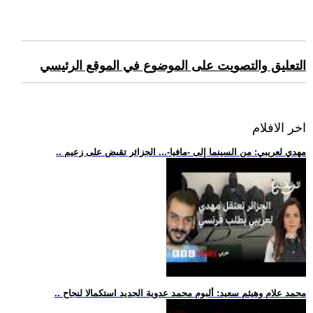
التعليق والتصويت على الموضوع في الموقع الرئيسي
اخر الافلام
.. مهدي لعريبي: من السينما إلى -مافيا-... الجزائر تقبض على زعيم
.. محمد علام وهيثم سعيد: ألبوم محمد عدوية الجديد استكمالا لنجاح