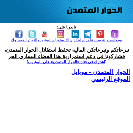
تابعونا على:
بودكاست
بنترست
تيلكرام
لينكدإن
الانستغرام
اليوتيوب
التويتر
الفيسبوك
تبرعاتكم وتبرعاتكن المالية تحفظ استقلال الحوار المتمدن،
فشاركونا في دعم استمرارية هذا الفضاء اليساري الحر
[اشترك في قناة ‫«الحوار المتمدن» على اليوتيوب]
الحوار المتمدن - موبايل
الموقع الرئيسي