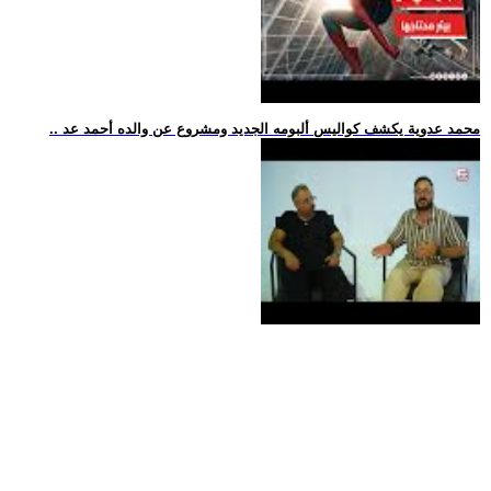
.. محمد عدوية يكشف كواليس ألبومه الجديد ومشروع عن والده أحمد عد