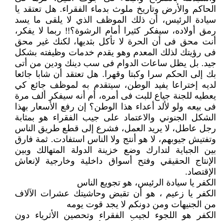
الحاكم والأرض وتاريخ ملوث بدماء الفقراء. هل تعتقد يا
سيادة الرئيس، أن ذلك الموظف الذي لا يلقى ما يسد
رمق أولاده، سيفكر كثيرا أمام الرشوة؟!! ربما لا يفكر،
أنت محق فى أن الحرة لا تأكل بثديها، لكنك غير محق
فى رؤيتك لذلك المعدم وهو يقدم خدمات وظيفته بشكل
جيد. بل يظل ساعات الدوام فى سب دينك ودين من أتى
بك إلى الحكم سرا وكبتا وقهرا. هل تعتقد أن شابا جائعا
لديه إختراعا يفيد الوطن، سيتقدم به لموظف جائع كي
يعطيه للجنة جياع للبت فى أمره، أم أنه سيفكر ألف مرة
فى بيعه ولو لألد أعداء هذا الوطن؟ إن رفع الأسعار بهذا
الشكل الجنوني والاعتماد على جيب الفقراء هو بمثابة
رجل عاطل، لا يريد العمل، فشرع إلى قطع طريق الناس
وتفتيش جيوبهم، لا هو أنتج ولا الناس استفادت. ثمة فارق
بين الجباية لتدارك وضع خزينة الدولة المتهالك وبين
الإنتاج الحقيقي وفتح أسواق داخلية وخارجية لإنعاش
الإقتصاد.
الكفر يا سيادة الرئيس، هو تجويع الناس
الكفر يا زعيم ، هو أن تقبض وحاشيتك عشرات الآلاف
من الجنيهات ومن دونكم لا يجد قوت يومه
الكفر هو اللجوء لجيب الفقراء وتحصين الأثرياء دون