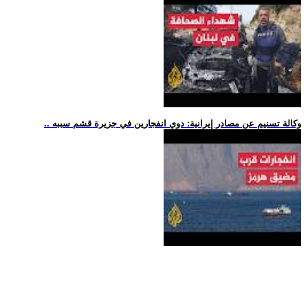
.. وكالة تسنيم عن مصادر إيرانية: دوي انفجارين في جزيرة قشم سببه