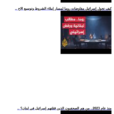
.. كيف تحول إسرائيل مفاوضات روما لمسار إملاء الشروط وتوسيع الاح
.. منذ عام 2023.. من هم الصحفيون الذين قتلتهم إسرائيل في لبنان؟