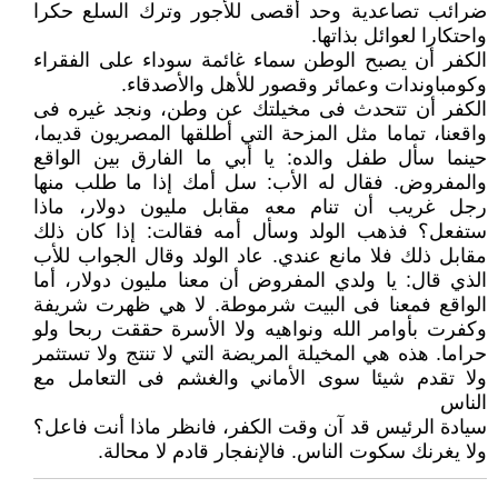
ضرائب تصاعدية وحد أقصى للأجور وترك السلع حكرا
واحتكارا لعوائل بذاتها.
الكفر أن يصبح الوطن سماء غائمة سوداء على الفقراء
وكومباوندات وعمائر وقصور للأهل والأصدقاء.
الكفر أن تتحدث فى مخيلتك عن وطن، ونجد غيره فى
واقعنا، تماما مثل المزحة التي أطلقها المصريون قديما،
حينما سأل طفل والده: يا أبي ما الفارق بين الواقع
والمفروض. فقال له الأب: سل أمك إذا ما طلب منها
رجل غريب أن تنام معه مقابل مليون دولار، ماذا
ستفعل؟ فذهب الولد وسأل أمه فقالت: إذا كان ذلك
مقابل ذلك فلا مانع عندي. عاد الولد وقال الجواب للأب
الذي قال: يا ولدي المفروض أن معنا مليون دولار، أما
الواقع فمعنا فى البيت شرموطة. لا هي ظهرت شريفة
وكفرت بأوامر الله ونواهيه ولا الأسرة حققت ربحا ولو
حراما. هذه هي المخيلة المريضة التي لا تنتج ولا تستثمر
ولا تقدم شيئا سوى الأماني والغشم فى التعامل مع
الناس
سيادة الرئيس قد آن وقت الكفر، فانظر ماذا أنت فاعل؟
ولا يغرنك سكوت الناس. فالإنفجار قادم لا محالة.