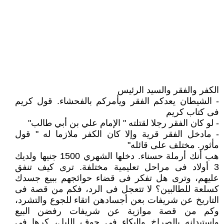
الكفر والفقر والسيد الرئيس
- الشيطان يعدكم الفقر ويأمركم بالفحشاء. قول كريم
فى كتاب كريم
- لو كان الفقر رجلا لقتلته " الإمام علي بن أبي طالب"
- مادخل الفقر قرية وإلا كان الكفر ملازما له " قول
مأثور. مختلف على قائله"
هب أنك أرملة حسناء. دخلها الشهري 1500 جنيها ولديك
3 أولاد فى مراحل تعليمية مختلفة. ترى كيف تنفق
عليهم، وترى هل تفكر فى قضاء حوائجهم ببيع جسدك
كسلعة للطالبين؟ لا تتعجل فى الرد، فكم من قصة فى
التاريخ عن شريفات بعن أجسادهن اتقاء للجوع والتشرد،
وكم من قصة موازية عن شريفات رفضن البيع
واستبدلنه بالصراخ والبكاء فى جوف الليل، كرها فى