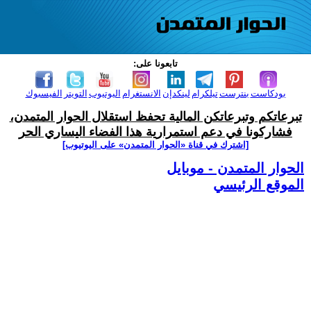
تابعونا على:
بودكاست
بنترست
تيلكرام
لينكدإن
الانستغرام
اليوتيوب
التويتر
الفيسبوك
تبرعاتكم وتبرعاتكن المالية تحفظ استقلال الحوار المتمدن،
فشاركونا في دعم استمرارية هذا الفضاء اليساري الحر
[اشترك في قناة ‫«الحوار المتمدن» على اليوتيوب]
الحوار المتمدن - موبايل
الموقع الرئيسي