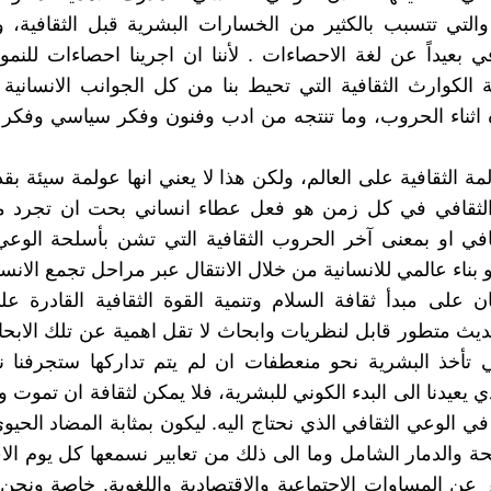
التي تتسبب بالكثير من الخسارات البشرية قبل الثقافية، 
في بعيداً عن لغة الاحصاءات . لأننا ان اجرينا احصاءات للنمو 
ة الكوارث الثقافية التي تحيط بنا من كل الجوانب الانسانية 
 اثناء الحروب، وما تنتجه من ادب وفنون وفكر سياسي وفكر 
مة الثقافية على العالم، ولكن هذا لا يعني انها عولمة سيئة بق
الثقافي في كل زمن هو فعل عطاء انساني بحت ان تجرد 
قافي او بمعنى آخر الحروب الثقافية التي تشن بأسلحة الوعي
 بناء عالمي للانسانية من خلال الانتقال عبر مراحل تجمع الان
 على مبدأ ثقافة السلام وتنمية القوة الثقافية القادرة على
حديث متطور قابل لنظريات وابحاث لا تقل اهمية عن تلك الابحا
تي تأخذ البشرية نحو منعطفات ان لم يتم تداركها ستجرفنا ن
 يعيدنا الى البدء الكوني للبشرية، فلا يمكن لثقافة ان تموت و
ي الوعي الثقافي الذي نحتاج اليه. ليكون بمثابة المضاد الحي
حة والدمار الشامل وما الى ذلك من تعابير نسمعها كل يوم ال
عن المساوات الاجتماعية والاقتصادية واللغوية. خاصة ونح