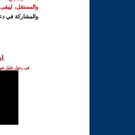
والمستقل، ليبقى ص
والمشاركة في دع
ا‫
في رحيل جليل شهبا