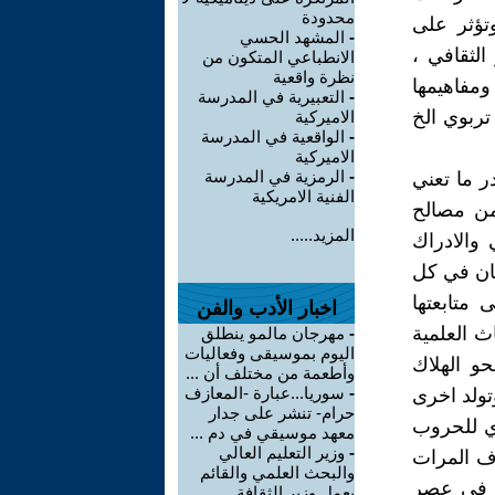
محدودة
وتؤثر على
-
المشهد الحسي
الثقافي ،
الانطباعي المتكون من
نظرة واقعية
ومفاهيمها
-
التعبيرية في المدرسة
تربوي الخ
الاميركية
-
الواقعية في المدرسة
الاميركية
-
الرمزية في المدرسة
در ما تعني
الفنية الامريكية
من مصالح
المزيد.....
 والادراك
سان في كل
 متابعتها
اخبار الأدب والفن
ث العلمية
-
مهرجان مالمو ينطلق
اليوم بموسيقى وفعاليات
حو الهلاك
وأطعمة من مختلف أن ...
-
سوريا...عبارة -المعازف
تولد اخرى
حرام- تنشر على جدار
وي للحروب
معهد موسيقي في دم ...
-
وزير التعليم العالي
اف المرات
والبحث العلمي والقائم
ن في عصر
بعمل وزير الثقافة ...