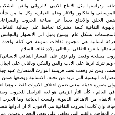
ختلفة ودراستها مثل الانتاج الادبي كالروائي والفن التشكي
موسيقى والفلكلور والاثار وعلم العمارة، وكل ما من شأنه
 ضمن الخلق والابداع بعيداً عن صناعة الحروب والصراعات
بالهوية الثقافية كلغة مشتركة تحافظ على جمالية الثقافات 
المجتمعات بشكل عام، وبتنوع يميل الى الانصهار والتجانس 
رفة انسانية هي مجموع ثقافات متنوعة في كتلة واحدة 
بدالها بالتنوع الثقافي، وبالتالي ولادة ثقافة السلام .
ب مسلحة وقعت ولم تؤثر على المسار الثقافي الانساني
ولم تترك اثرها على الادب والفن والفكر، وبالتالي على اجيال
تفضت، ومن ثم وقعت تحت فريسة التوارث المتصارع عليه جيلا
نتصارات الوهمية التي تزيد من تخلف الانسانية ووضعها ضمن ا
اولى بصورة حديثة بمعنى ضمن اختلاف الادوات فقط ، وهذا ل
ي العالم ، كأن الثأر الزمني هو لغة التواصل للحروب وصنا
الانتقام من الاهداف الدنيوية، وليست الحياتية وما الحرب الا
 حياة، وان كانت الحروب الثقافية هي الاقوى. الا ان ادواتها تت
 المفاهيم والقيم التي تطغى على بعض البعض، وضمن ميزان