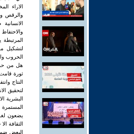
الاراء الم
والرقص وال
الانسانية
والاحتفاظ 
المرتبطة ي
لتشكيل مع
الحروب واست
هل من حرو
ثورة قامت 
النتاج وان
لتحقيق الا
البشرية ال
المستمرة ف
يضعون لغة 
الثقافة الا
البعض ضمن