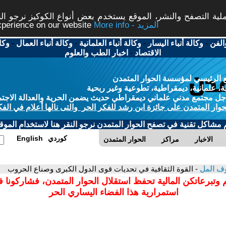
ة التصفح والنشر، الموقع يستخدم بعض أنواع الكوكيز نرجو النق
More info - المزيد
experience on our website
الفن
-
وكالة أنباء اليسار
-
وكالة أنباء العلمانية
-
وكالة أنباء العمال
-
وكا
الاقتصاد
-
اخبار الطب والعلوم
 الرئيسي لمؤسسة الحوار المتمدن
، علمانية، ديمقراطية، تطوعية وغير ربحية
ل مجتمع مدني علماني ديمقراطي حديث يضمن الحرية والعدالة الاجتم
حوار المتمدن على جائزة ابن رشد للفكر الحر والتى نالها أعلام في الفك
م مشاكل تقنية في تصفح الحوار المتمدن نرجو النقر هنا لاستخدام الموقع
كوردي
English
الاخبار
مراكز
الحوار المتمدن
ف المل
- القوة الثقافية في تحديات قوى الدول الكبرى وصناع الحروب
 وتبرعاتكن المالية تحفظ استقلال الحوار المتمدن، فشاركونا 
استمرارية هذا الفضاء اليساري الحر