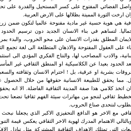
واصل الفضائي المفتوح على كسر المستحيل والقدرة على تحق
ان ارخت الثورة المميتة بظلالها على الارض العربية.
قافية هي هوية حسية غير مادية مفنوحة عالميا لتكون ضمن زرع
جماليا. لتساهم في بناء الانسان الجديد دون ترسيم الحدود
الايمان المطلق بقدرات الانسان على محو الحروب، والبدء بمرح
قاء على العقول المفتوحة والاذهان المتطلعة الى لغة تجمع ال
انية، والادب المصاحب لها، والنتاج الفكري المؤدي الى استث
عد الحدود بعيدا عن الكلاسيكية او المنطق الثقافي غير المأسو
روقات بشرية او عرقية، بل ! احترام الانسان وثقافته والسع
ل. مما يحقق للطبيعة الانسانية حقوقها من خلال الحصول ع
ن اتخذ كلامي هذا صفة المدينة الثقافية الفاضلة. الا انه يحق
طيط ثقافي لننجو من مهاترات سيئة الفهم ثقافيا تضعنا تح
مطلوب لنتحدى صناع الحروب.
لثقافي مع الاخر هو الدافع التحفيزي الاكبر الذي يجعلنا نبحث
بالتالي الاهتمام المدرك لهوية الاخر الثقافي يعكس قيمة التنو
ات التي تمتلك الاهداف الثقافية المشتركة مثل تبادل الاف