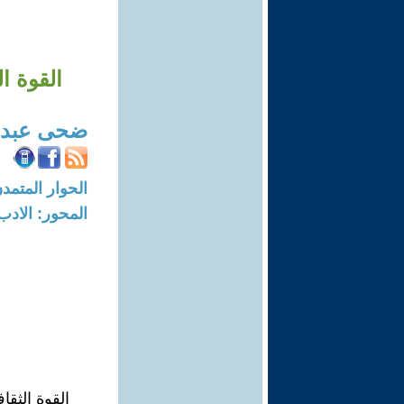
القوة ا
ضحى عبدا
الحوار المتمدن-العدد: 5867 - 8
المحور: الادب
القوة الثق