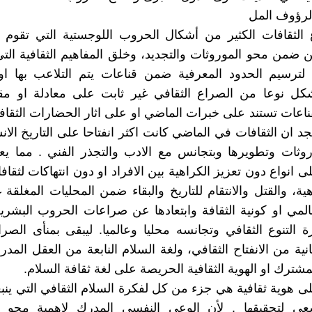
رؤوف المل
 الثقافات الكثير من أشكال الحروب اللوجستية التي تقوم 
ن ضمن محو الموروثات والتجديد، وخلق المفاهيم الثقافية الت
ترسيم الحدود المعرفية ضمن قناعات يتم التلاعب بها او ت
كل نوعا من الصراع الثقافي غير ثابت على معادلة او مق
اعات تستند على خبرات الماضي او على اثار الحضارات الثقافي
نجد ان الثقافات في الماضي كانت اكثر انفتاحا على التاريخ الا
ثات وتطويرها وبتجانس مع الادب والتجذر الفني . مما يعز
ى انواع دون تعزيز الكراهية بين الافراد او دون انتهاكات لثق
ة، والقتل والانتقام للتاريخ والبقاء ضمن المحليات المغلقة غي
لعالمي او كونية الثقافة وابتعادها عن صراعات الحروب البشرية
ة التنوع الثقافي وتجانسه محليا وعالميا. ليبقى بمنأى الصر
نية من الانفتاح الثقافي، ولغة السلام النابعة من العقل المدر
مشترك او الهوية الثقافية الحريصة على لغة ثقافة السلام.
 هوية ثقافية هي جزء من كل لفكرة السلام الثقافي التي ينب
سعي لتحقيقها . لأن الوعي النفسي المدرك لاهمية محو 