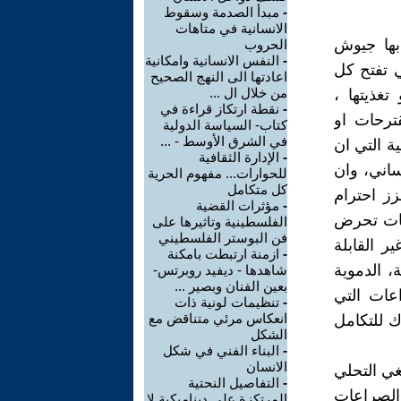
-
مبدأ الصدمة وسقوط
الانسانية في متاهات
بها جيوش
الحروب
-
النفس الانسانية وامكانية
ي تفتح كل
اعادتها الى النهج الصحيح
من خلال ال ...
غذيتها ،
-
نقطة ارتكاز قراءة في
ترحات او
كتاب- السياسة الدولية
في الشرق الأوسط - ...
ة التي ان
-
الإدارة الثقافية
نساني، وان
للحوارات... مفهوم الحرية
كل متكامل
ز احترام
-
مؤثرات القضية
افات تحرض
الفلسطينية وتاثيرها على
فن البوستر الفلسطيني
ر القابلة
-
ازمنة ارتبطت بامكنة
، الدموية
شاهدها - ديفيد روبرتس-
بعين الفنان وبصير ...
اعات التي
-
تنظيمات لونية ذات
انعكاس مرئي متناقض مع
ك للتكامل
الشكل
-
البناء الفني في شكل
الانسان
غي التحلي
-
التفاصيل النحتية
الصراعات
المرتكزة على ديناميكية لا