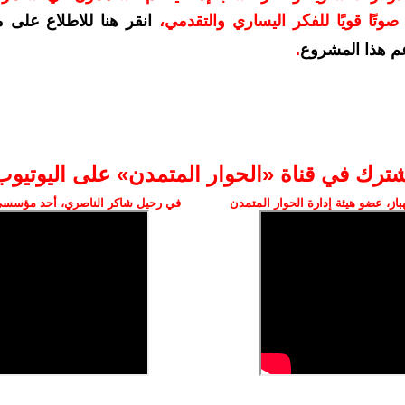
وتًا قويًا للفكر اليساري والتقدمي
،
انقر هنا للاطلاع على 
م هذا المشروع
.
شترك في قناة «الحوار المتمدن» على اليوتيوب
ز، عضو هيئة إدارة الحوار المتمدن
في رحيل شاكر الناصري، أحد مؤسسي 