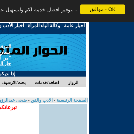
موافق - OK
لتوفير افضل خدمة لكم ولتسهيل عملي
أخبار عامة
-
وكالة أنباء المرأة
-
اخبار الأدب و
الموقع
يسارية
"من أج
حاز ال
إذا لديك
الزوار
اضافة/خدمات
بحث/الارشيف
الصفحة الرئيسية
-
الادب والفن
-
ضحى عبدالرؤو
تبرعاتكم