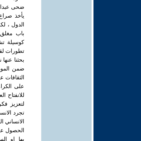
ضحى عبدال
يأخذ صراع
الدول ، لك
باب مغلق ل
كوسيلة تش
تطورات لقن
بحثنا عنها 
ضمن المورو
الثقافات عل
على الكراهي
للانفتاح ا
لتعزيز فكر
تجرد الانسا
الانساني ال
الحصول على
بها او ال