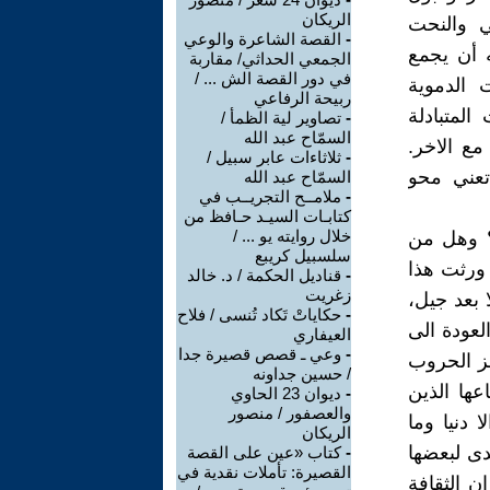
الريكان
لي والنحت
-
القصة الشاعرة والوعي
 أن يجمع
الجمعي الحداثي/ مقاربة
في دور القصة الش ... /
 الدموية
ربيحة الرفاعي
المتبادلة
-
تصاوير لية الظمأ /
السمّاح عبد الله
مع الاخر.
-
ثلاثاءات عابر سبيل /
تعني محو
السمّاح عبد الله
-
ملامــح التجريــب في
كتابـات السيـد حـافظ من
خلال روايته يو ... /
؟ وهل من
سلسبيل كريبع
 ورثت هذا
-
قناديل الحكمة / د. خالد
زغريت
 بعد جيل،
-
حكاياتْ تَكاد تُنسى / فلاح
لعودة الى
العيفاري
-
وعي ـ قصص قصيرة جدا
غز الحروب
/ حسين جداونه
عها الذين
-
ديوان 23 الحاوي
والعصفور / منصور
 دنيا وما
الريكان
صدى لبعضها
-
كتاب «عين على القصة
القصيرة: تأملات نقدية في
 الثقافة