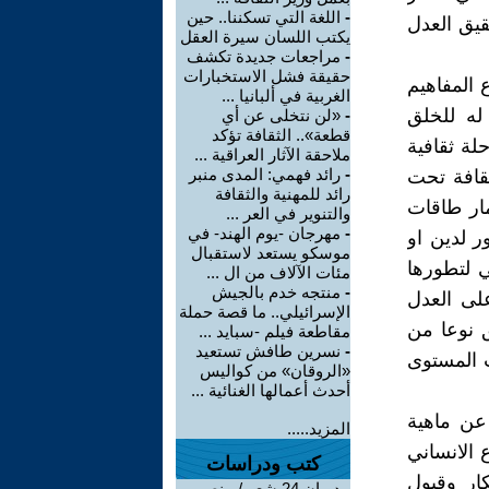
-
اللغة التي تسكننا.. حين
يق العدل
يكتب اللسان سيرة العقل
-
مراجعات جديدة تكشف
حقيقة فشل الاستخبارات
 المفاهيم
الغربية في ألبانيا ...
 له للخلق
-
«لن نتخلى عن أي
قطعة».. الثقافة تؤكد
لة ثقافية
ملاحقة الآثار العراقية ...
-
رائد فهمي: المدى منبر
ثقافة تحت
رائد للمهنية والثقافة
مار طاقات
والتنوير في العر ...
-
مهرجان -يوم الهند- في
ر لدين او
موسكو يستعد لاستقبال
ي لتطورها
مئات الآلاف من ال ...
-
منتجه خدم بالجيش
لى العدل
الإسرائيلي.. ما قصة حملة
ق نوعا من
مقاطعة فيلم -سبايد ...
-
نسرين طافش تستعيد
ت المستوى
«الروقان» من كواليس
أحدث أعمالها الغنائية ...
 عن ماهية
المزيد.....
ع الانساني
كتب ودراسات
كار وقبول
-
ديوان 24 شعر / منصور