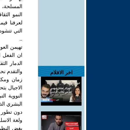
المسلحة، و
النمو الثقا
لعرفنا قيم
التي تتشوه
..
تهيمن العول
ان الفعل 
الدمار الث
والتقدم نحو
اخر الافلام
زمان ومكان
الاجيال بت
النووية ال
البشري الذي
دون تطور ف
ولغة الاسل
بغض النظر 