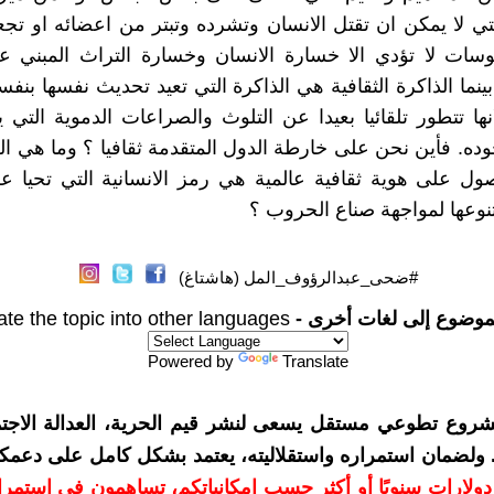
التي لا يمكن ان تقتل الانسان وتشرده وتبتر من اعضائه او ت
وسات لا تؤدي الا خسارة الانسان وخسارة التراث المبني ع
ينما الذاكرة الثقافية هي الذاكرة التي تعيد تحديث نفسها بنفس
انها تتطور تلقائيا بعيدا عن التلوث والصراعات الدموية التي 
وده. فأين نحن على خارطة الدول المتقدمة ثقافيا ؟ وما هي ال
ل على هوية ثقافية عالمية هي رمز الانسانية التي تحيا ع
تنوعها لمواجهة صناع الحروب ؟
#ضحى_عبدالرؤوف_المل (هاشتاغ)
موضوع إلى لغات أخرى -
ate the topic into other languages
Powered by
Translate
شروع تطوعي مستقل يسعى لنشر قيم الحرية، العدالة الاجتم
. ولضمان استمراره واستقلاليته، يعتمد بشكل كامل على دعمك
دعمكم بمبلغ 10 دولارات سنويًا أو أكثر حسب إمكانياتكم، تساهمون في استم