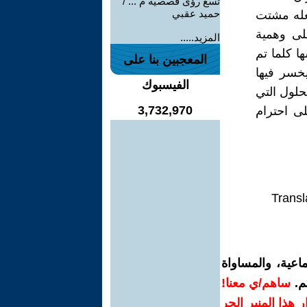
تسع رؤى قصصية م ... /
حميد عقبي
جعله مشتت
لى وهمية
المزيد.....
ها كلما تم
المعجبين بنا على
يخسر فيها
الفيسبوك
حلول التي
3,732,970
لى احترام
Transl
اعية، والمساواة
م.
ساهم/ي معنا!
رار هذا المنبر الحر