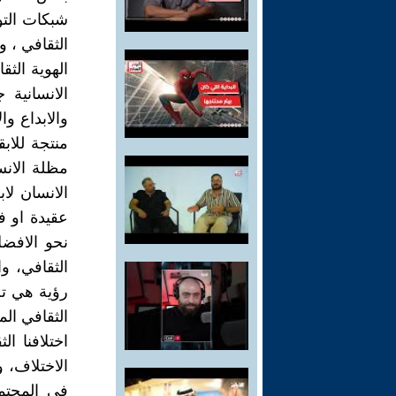
شبكات الت
الثقافي ، و
الهوية الث
الانسانية 
والابداع و
منتجة للاب
مظلة الانس
الانسان لاب
عقيدة او ف
نحو الافض
الثقافي، وا
رؤية هي تخ
الثقافي ال
اختلافنا ا
الاختلاف، و
في المجتمع