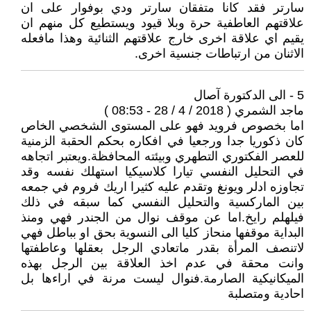
سارتر فقد كانا متفقان سارتر ودي بوفوار على ان
علاقتهم العاطفية حرة وبلا قيود ويستطيع كل منهم ان
يقيم اي علاقة اخرى خارج علاقتهم الثنائية وهذا مافعله
الاثنان من ارتباطات جنسية اخرى.
5 - الى الدكتورة آصال
ماجد الشمري ( 2018 / 4 / 28 - 08:53 )
اما بخصوص فرويد فهو على المستوى الشخصي الخاص
كان ذكوريا جدا ورجعيا في افكاره بحكم الحقبة الزمنية
للعصر الفكتوري التطهري وبيئته المحافظة.ويعتبر اتجاهه
في التحليل النفسي تيارا كلاسيكيا استهلك نفسه وقد
تجاوزه ادلر ويونغ وتقدم عليه كثيرا اريك فروم في جمعه
بين الماركسية والتحليل النفسي كما سبقه في ذلك
فيلهلم رايخ.اما عن موقف نوال من الجندر فهي ومنذ
البداية موقفها منحاز كليا الى النسوية بحق او بباطل فهي
لاتنصف المرأة بقدر ماتعادي الرجل بعقلها وعاطفتها
وانت محقة في عدم اخذ العلاقة بين الرجل بهذه
الميكانيكية الصارمة.فنوال ليست مرنة في اراءها بل
احادية ومتصلبة