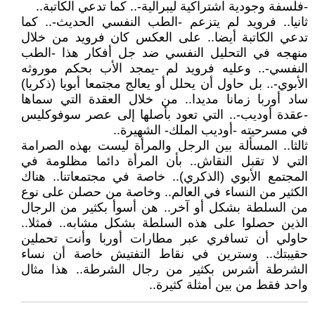
-فلسفة وجودية اشتراكية ليبرالية-.. كما تدعي الكاتبة..
ثانيا.. فرويد لم يتزعم -الطب النفسي الحديث-.. كما
تدعي الكاتبة أيضا.. على العكس كان فرويد من خلال
منهجه في التحليل النفسي ضد جل أفكار هذا -الطب
النفسي-.. وعليه فرويد لم -يمجد الأب بحكم موروثه
الأبوي-.. بل حاول أن يحلل أو يعالج مجتمعا أبويا (ذكريا)
ساد أوربا زمانا مديدا.. من خلال العقدة التي سماها
-عقدة أوديب-.. التي تعود بأصلها إلى عصر سوفوكليس
في مسرحيته -أوديب الملك- الشهيرة..
ثالثا.. المسألة بين الرجل والمرأة ليست بهذه الصرامة
التي لا تقبل النقاش.. بأن المرأة دائما مظلومة في
المجتمع الأبوي (الذكري).. خاصة في مجتمعاتنا.. هناك
الكثير من النساء في العالم.. وخاصة من حصلن على نوع
من السلطة بشكل أو آخر.. هن أسوأ بكثير من الرجال
الذين حصلوا على هذه السلطة بشكل مشابه.. فمثلا..
حاولي أن تسافري عبر مطارات أوربا وأنت تحملين
حقيبتك.. وسترين في نقاط التفتيش خاصة أن نساء
الشرطة أشرس بكثير من رجال الشرطة.. هذا مثال
واحد فقط من بين أمثلة كثيرة..