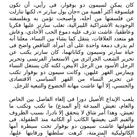
كان يمكن لسيمون دو بوفوار، فى رأيي، أن تكون
فيلسوفة أكثر أهمية من «جان بول سارتر »، لكنها تنازلت
عن فلسفتها من أجله، وأصبحت تؤمن به وبفلسفته
الوجودية الاشتراكية الليبرالية، تغلب سارتر عليها فكريا
وعاطفيا، عاشت تذرف عليه دموع الحب الأحادي، وعاش
هو متعدد العلاقات، يتنقل كما يشاء بين النساء، معلنا أنه
لم يذرف دمعة واحدة على أى امرأة. التناقض واضح فى
حياة سارتر وسيمون وكتاباتهما، كان سارتر يكتب عن
تحرير الشعب الجزائرى من الاستعمار الفرنسى وتحرير
الرجل الأسود من الرجل الأبيض، لكنه كان يستغل النساء
ويمارس القهر عليهن، وكانت سيمون دو بوفوار تكتب
عن تحرير النساء من القهر السياسى الاقتصادى
والجنسي، إلا أنها عاشت مهانة الخضوع والتبعية للرجل.
يلعب الإبداع الأصيل دورا فى إلغاء الفاصل بين الخاص
والعام، تعيش المبدعة (أو المبدع) ما تكتب وتكتب ما
تعيش، وهذا أمر شاق لا يتحقق إلا نادرا، بسبب الظروف
والقيم التى يعيشها الكاتب أو الكاتبة منذ الطفولة. فى
طفولتها عاشت سيمون دو بوفوار تحت سيطرة أمها
الكاثوليكية المتزمتة، كرهت سلطتها ورقابتها عليها،