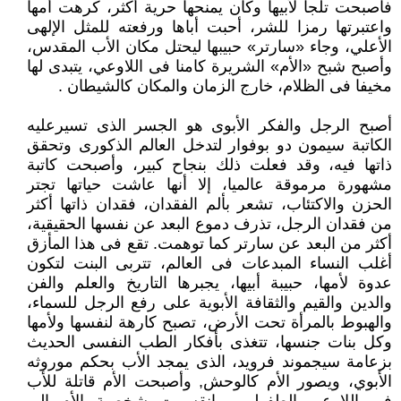
فأصبحت تلجأ لأبيها وكان يمنحها حرية أكثر، كرهت أمها
واعتبرتها رمزا للشر، أحبت أباها ورفعته للمثل الإلهى
الأعلي، وجاء «سارتر» حبيبها ليحتل مكان الأب المقدس،
وأصبح شبح «الأم» الشريرة كامنا فى اللاوعي، يتبدى لها
مخيفا فى الظلام، خارج الزمان والمكان كالشيطان .
أصبح الرجل والفكر الأبوى هو الجسر الذى تسيرعليه
الكاتبة سيمون دو بوفوار لتدخل العالم الذكورى وتحقق
ذاتها فيه، وقد فعلت ذلك بنجاح كبير، وأصبحت كاتبة
مشهورة مرموقة عالميا، إلا أنها عاشت حياتها تجتر
الحزن والاكتئاب، تشعر بألم الفقدان، فقدان ذاتها أكثر
من فقدان الرجل، تذرف دموع البعد عن نفسها الحقيقية،
أكثر من البعد عن سارتر كما توهمت. تقع فى هذا المأزق
أغلب النساء المبدعات فى العالم، تتربى البنت لتكون
عدوة لأمها، حبيبة أبيها، يجبرها التاريخ والعلم والفن
والدين والقيم والثقافة الأبوية على رفع الرجل للسماء،
والهبوط بالمرأة تحت الأرض، تصبح كارهة لنفسها ولأمها
وكل بنات جنسها، تتغذى بأفكار الطب النفسى الحديث
بزعامة سيجموند فرويد، الذى يمجد الأب بحكم موروثه
الأبوي، ويصور الأم كالوحش, وأصبحت الأم قاتلة للأب