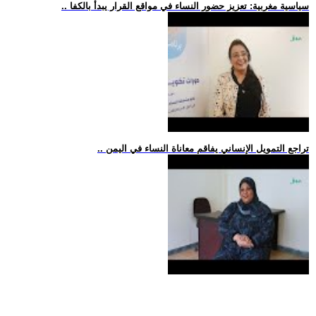
.. سياسية مغربية: تعزيز حضور النساء في مواقع القرار يبدأ بالكفا
.. تراجع التمويل الإنساني يفاقم معاناة النساء في اليمن