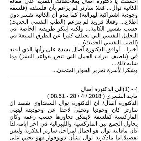
أحسنت يا دكتورة آصال بملاحظاتك النقدية على مقالة
الكاتبة نوال... فعلا سارتر لم يزعم بأن فلسفته (فلسفة
وجودية اشتراكية ليبرالية) كما يبدو أن الكاتبة تفسر دون
اطلاع... وفعلا فرويد لم يتزعم (الطب النفسي الحديث)
حسب تفسير الكاتبة... ولكنه ابتكر طريقته الخاصة في
التحليل النفسي التي تختلف كثيرا عن الطرق المتبعة في
(الطب النفسي الحديث)...
أخيرا... أوافق الدكتورة آصال بشدة على رأيها الذي أبدته
في (تلطيف نبرات الجمل التي تنص بقواعد النشر) وما
شابه ذلك...
وشكرا لأسرة تحرير الحوار المتمدن...
4 - (1)الى الدكتورة آصال
ماجد الشمري ( 2018 / 4 / 28 - 08:51 )
الدكتورة آصال/ ان الدكتورة نوال السعداوي تقصد ان
سارتر كان وجوديا وتخلى لاحقا عن وجوديته ليتبنى
الماركسية كفلسفة لايمكن تجاوزها حسب زعمه وكان
يحاول الجمع بين الماركسية والليبرالية في اخر ايامه.لذا
فان ماقالته نوال هو اجمال لمراحل سارتر الفكرية وليس
تفصيلا.اما ماذكرته نوال بشأن دوبوفوار فهو تجني على