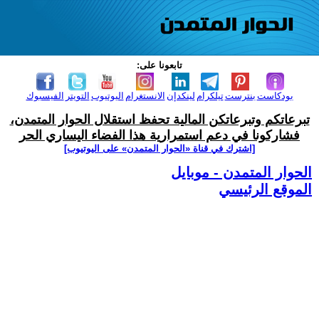
تابعونا على:
بودكاست
بنترست
تيلكرام
لينكدإن
الانستغرام
اليوتيوب
التويتر
الفيسبوك
تبرعاتكم وتبرعاتكن المالية تحفظ استقلال الحوار المتمدن،
فشاركونا في دعم استمرارية هذا الفضاء اليساري الحر
[اشترك في قناة ‫«الحوار المتمدن» على اليوتيوب]
الحوار المتمدن - موبايل
الموقع الرئيسي