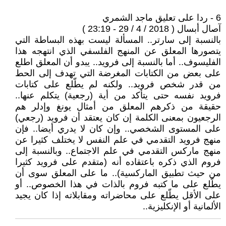
6 - ردا على تعليق ماجد الشمري
آصال أبسال ( 2018 / 4 / 29 - 23:19 )
بالنسبة إلى سارتر.. المسألة ليست بهذه البساطة التي
يتصورها المعلق عن المنهج الفلسفي الذي انتهجه هذا
الفليسوف.. أما بالنسبة إلى فرويد.. يبدو أن المعلق اطلع
على بعض من الكتابات المغرضة التي تهدف إلى الحط
من قدر شخص فرويد.. ولكنه لم يطّلع على كتابات
فرويد نفسه حتى يتأكد من أية (رجعية) يتكلم عنها..
حقيقة من ذكرهم المعلق من أمثال يونغ وإدلر هم
الرجعيون بمعنى الكلمة إن كان يعتقد أن فرويد (رجعي)
على المستوى الشخصي.. وإن كان لا يدري أيضا.. فإن
منهج فرويد التقدمي في علم النفس لا يختلف كثيرا عن
منهج ماركس التقدمي في علم الاجتماع.. وبالنسبة إلى
فروم الذي ذكره باعتقاده أنه (متقدم على فرويد كثيرا
من حيث تطبيق الماركسية).. ما على المعلق سوى أن
يطّلع على ما كتبه فروم بالذات في هذا الخصوص.. أو
على الأقل يطّلع على محاضراته ومقابلاته إذا كان يجيد
الألمانية أو الإنكليزية..