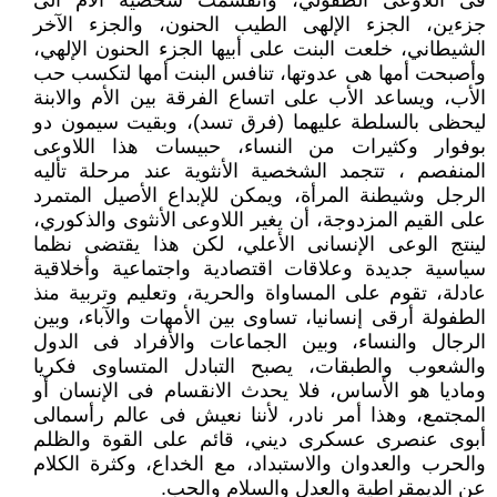
فى اللاوعى الطفولي، وانقسمت شخصية الأم الى
جزءين، الجزء الإلهى الطيب الحنون، والجزء الآخر
الشيطاني، خلعت البنت على أبيها الجزء الحنون الإلهي،
وأصبحت أمها هى عدوتها، تنافس البنت أمها لتكسب حب
الأب، ويساعد الأب على اتساع الفرقة بين الأم والابنة
ليحظى بالسلطة عليهما (فرق تسد)، وبقيت سيمون دو
بوفوار وكثيرات من النساء، حبيسات هذا اللاوعى
المنفصم ، تتجمد الشخصية الأنثوية عند مرحلة تأليه
الرجل وشيطنة المرأة، ويمكن للإبداع الأصيل المتمرد
على القيم المزدوجة، أن يغير اللاوعى الأنثوى والذكوري،
لينتج الوعى الإنسانى الأعلي، لكن هذا يقتضى نظما
سياسية جديدة وعلاقات اقتصادية واجتماعية وأخلاقية
عادلة، تقوم على المساواة والحرية، وتعليم وتربية منذ
الطفولة أرقى إنسانيا، تساوى بين الأمهات والآباء، وبين
الرجال والنساء، وبين الجماعات والأفراد فى الدول
والشعوب والطبقات، يصبح التبادل المتساوى فكريا
وماديا هو الأساس، فلا يحدث الانقسام فى الإنسان أو
المجتمع، وهذا أمر نادر، لأننا نعيش فى عالم رأسمالى
أبوى عنصرى عسكرى ديني، قائم على القوة والظلم
والحرب والعدوان والاستبداد، مع الخداع، وكثرة الكلام
عن الديمقراطية والعدل والسلام والحب.