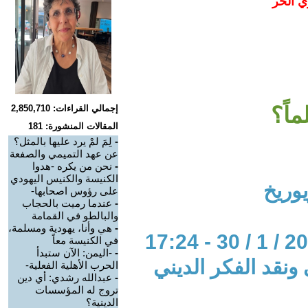
ي الحر
اً؟
إجمالي القراءات: 2,850,710
المقالات المنشورة: 181
-
لِمَ لمْ يرد عليها بالمثل؟
عن عهد التميمي والصفعة
-
نحن من يكره -هدوا
الكنيسة والكنيس اليهودي
يوريخ
على رؤوس اصحابها-
-
عندما رميت بالحجاب
والبالطو في القمامة
-
هي وأنا، يهودية ومسلمة،
في الكنيسة معاً
-
-اليمن: الآن ستبدأ
 ونقد الفكر الديني
الحرب الأهلية الفعلية-
-
عبدالله رشدي: أي دين
تروج له المؤسسات
الدينية؟