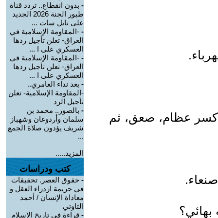
-
بدون انقطاع.. تردد قناة
طيور الجنة 2026 الجديد
على نايل سات ...
-
-المقاومة الإسلامية في
العراق- تعلن تأجيل ردها
العسكري على ا ...
رباء.
-
-المقاومة الإسلامية في
العراق- تعلن تأجيل ردها
العسكري على ا ...
-
بعد نداء العامري..
-المقاومة الإسلامية- تعلن
تأجيل الرد
-
بالصور.. محمد بن
، كسر عظام، صعق، ثم
سلمان وأردوغان وشهباز
شريف يؤدون صلاة الجمع
...
المزيد.....
كتب ودراسات
نعاء.
-
حقوق العصر. تحقيقات
في جريمة ازدراء العقل و
معاداة الإنسان / أحمد
التاوتي
 بهائي؟
-
قراءة في تاريخ الاسلام