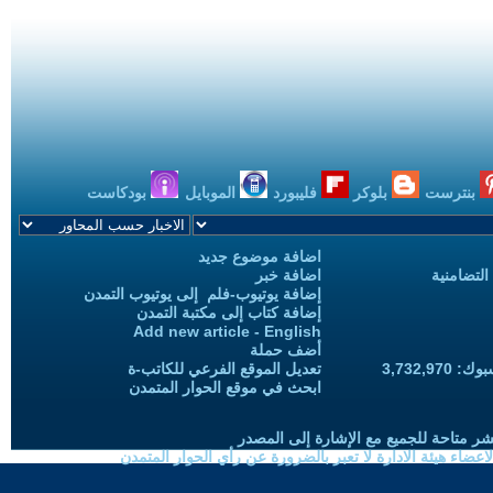
بنترست
بلوكر
فليبورد
الموبايل
بودكاست
اضافة موضوع جديد
التضامنية
اضافة خبر
إضافة يوتيوب-فلم إلى يوتيوب التمدن
إضافة كتاب إلى مكتبة التمدن
Add new article - English
أضف حملة
3,732,97
تعديل الموقع الفرعي للكاتب-ة
ابحث في موقع الحوار المتمدن
شر متاحة للجميع مع الإشارة إلى المصدر
ضاء هيئة الادارة لا تعبر بالضرورة عن رأي الحوار المتمدن