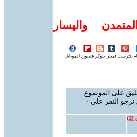
متمدن واليسار
م
بنترست
تمبلر
بلوكر
فليبورد
الموبايل
عليق على الموضوع
نرجو النقر على -
 (
3
)