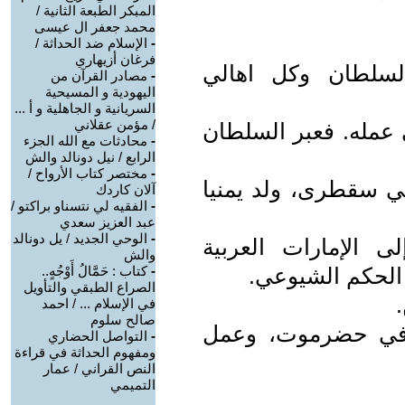
المبكر الطبعة الثانية /
محمد جعفر ال عيسى
-
الإسلام ضد الحداثة /
فرغان أزيهاري
السلطان وكل اهالي
-
مصادر القرآن من
اليهودية و المسيحية
السريانية و الجاهلية و أ ...
/ مؤمن عقلاني
ي عمله. فعبر السلطان
-
محادثات مع الله الجزء
الرابع / نيل دونالد والش
-
مختصر كتاب الأرواح /
في سقطرى، ولد يمنيا
آلان كاردك
-
الفقيه لي نتسناو براكتو /
عبد العزيز سعدي
-
الوحي الجديد / يل دونالد
 الإمارات العربية
والش
 الحكم الشيوعي.
-
كتاب : حَمَّالُ أَوْجُهٍ..
الصراع الطبقي والتأويل
في الإسلام ... / احمد
صالح سلوم
ر في حضرموت، وعمل
-
التواصل الحضاري
ومفهوم الحداثة في قراءة
النص القراني / عمار
التميمي