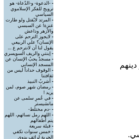
-
-الدعوة- و-الدُعاة- هو
ترويج للفكر الإسلاموي
السياسي
-
المرتد لايُقتل ولو طارت
عنزة! عن السبسي
والأزهر وداعش
-
لايجوز الترحم على
الإنسان؟ علي الربيعي
يقول لنا أن لانترحم ع ...
-
إبنتي والريف السويسري
-
مسجدٌ يحبُ الإنسان عن
 دينهم
المسجد الإنساني
-
الوقوف حداداً ليس من
ثقافتنا
-
أشربُ النبيذ
-
رمضان شهر صوم، لمن
يريد !
-
في عُمرِ سلمى عن
مانشيستر
-
-دم مختلط-
-
اللهم رمل نسائهم، اللهم
يتم أطفالهم
-
قبلة سريعة
-
خمس سنوات تكفي
سي.
الحرية لرائف بدوي