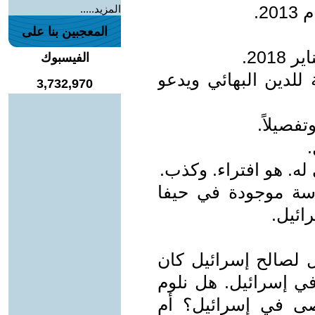
2.
المزيد.....
المعجبين بنا على
201.
الفيسبوك
ة للدين البهائي ويدعو
3,732,970
فصيلاً.
.
ه. هو افتراء. وكذب.
دسة موجودة في حيفا
ائيل.
ل لصالح إسرائيل كان
في إسرائيل. هل نلوم
صى في إسرائيل؟ أم