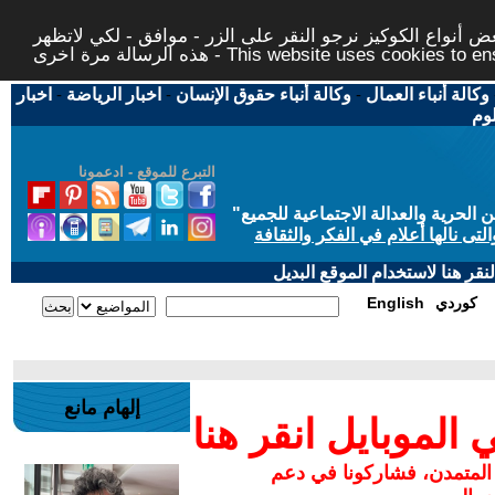
 أنواع الكوكيز نرجو النقر على الزر - موافق - لكي لاتظهر
This website uses cookies to ensure you ge
وكالة أنباء العمال
-
وكالة أنباء حقوق الإنسان
-
اخبار الرياضة
-
اخبار
لوم
التبرع للموقع - ادعمونا
حرية والعدالة الاجتماعية للجميع
"
تى نالها أعلام في الفكر والثقافة
قر هنا لاستخدام الموقع البديل
كوردي
English
إلهام مانع
لموبايل انقر هنا
 المتمدن، فشاركونا في دعم