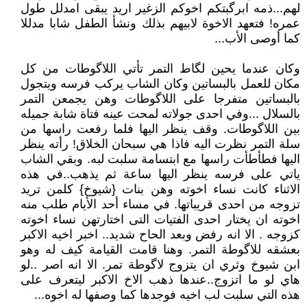
لهم...ذمه ابرگبتكم اخوكم الزغير اريد يبقى امدلل طول
عمره! فتعهد الاخوة لابيهم بذلك ونشأ الطفل شابا مدللا
كما أوصى الأب...
وكان عندما يحين لگاط التمر تأتي اللاگوطات من كل
مكان للعمل بالبساتين وكان الشاب يركب فرسه ويتجول
بالبساتين متفرجا على اللاگوطات وهن يجمعن التمر
بالسلال ...وفي احدى جولاته لمحت عينه فتاة شابة جميله
بين اللاگوطات. وقف ينظر اليها فلما رفعت راسها من
سلة التمر نظرت اليه فاذا هي سبحان الخلاق! رأته ينظر
اليها فطأطأت راسها مع ابتسامة سلبت لبه. وبقي الشاب
ياتي على فرسه ينظر اليها ساعة ثم يذهب..في هذه
الاثناء كانت نساء اخوته وهن بنات {شيوخ} كلمن تريد
تزوجه من احدى قريباتها. في مساء أحد الأيام طلب منه
اخوته ان يختار احدى الفتيات التى اختارتهن نساء اخوته
كزوجه . الا انه رفض وبعد الحاح شديد.. اخبر اخيه الاكبر
بعشقه للاگوطة التمر. وهنا قامت القيامة كيف له وهو
ابن شيوخ وثري ان يتزوج لاگوطة تمر. الا انه اصر ..لو
هاي لو ما اتزوج..عندها ذهب الاخ الاكبر ليتعرف على
هذه التي سلبت لب اخيه فوجدها كما وصفها له اخوه...