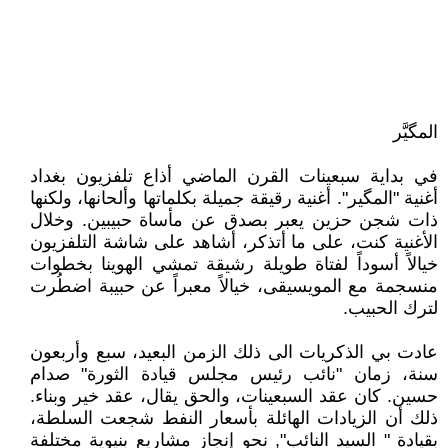
المگيَّر
في بداية سبعينات القرن الماضي أذاع تلفزيون بغداد
أغنية "المگير". أغنية رقيقة جميلة بكلماتها وألحانها، ولكنها
ذات شجن حزين يعبر بصدق عن مأساة حبيبين. وخلال
الأغنية كنت، على ما أتذكر، أشاهد على شاشة التلفزيون
خيالاً أسوداً لفتاة طويلة رشيقة تمشي الهوينا بخطوات
منسجمة مع المويسيقى، خيالاً معبراً عن حبيبة اضطُرت
لترك الحبيب.
عادت بي الذكريات الى ذلك الزمن البعيد، سبع وأربعون
سنة، زمان "نائب رئيس مجلس قيادة الثورة" صدام
حسين. كان عقد السبعينات، والحق يقال، عقد خير وبناء.
ذلك أن الزيادات الهائلة بأسعار النفط شجعت السلطة،
بقيادة " السيد النائب", نحو إنجاز مشاريع بنيوية مختلفة