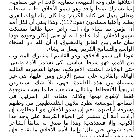
اختلافها على وجه الطبيعة، سماوية كانت أم غير سماوية،
إنما تشترك بمبدأ واحد وهو سمو الأخلاق. فالله سبحانه
وتعالى يقول في كتابه الكريم: وما كان ربك ليهلك القرى
بظلم وأهلها مصلحون (هود:117)، وهذا يعني أن لكل أمة
أن تؤمن بما تشاء وإن الله راض عنها طالما تمسكت
بسمو الأخلاق. أما عبادة الله أو حتى إنكار وجوده فهذا
شأن خاص بين الخالق والمخلوق، إذ أن الله، ذو السخاء
الواسع والتسامح الكريم، يفعل ما يشاء.
عوداً الى سمو الأخلاق، وهو القاسم المشترك المطلوب
بين الأمم، فهو شرط أساسي لكي تستمر الأمة وتبقى.
حتى الولايات المتحدة الأمريكية، بقوتها التدميرية الحالية
الهائلة والقادرة على مسح الأرض ومن عليها، هي غير
مستثناة من هذه القاعدة. فهي، بلا شك، ستتعرض
تدريجياً للأنحطاط وبالتالي ستذهب طالما بقيت متوجهة
فقط لإشباع نهمها وكذلك منقادة الى إسرئيل في
أطماعها التوسعية بطرد ملايين الفلسطينيين من وطنهم
وسرقة أراضيهم. نعم إن سمو الأخلاق هو المطلوب إن
أرادت أمة أن تستمر في الحياة الكريمة على وجه هذا
الكوب، وإلا فستذهب! وهذا ما صدق به سابقاً الشاعر
أحمد شوقي حين قال: وإنما الأمم الأخلاق ما بقيت فإن
همو ذهبت أخلاقهم ذهبوا.