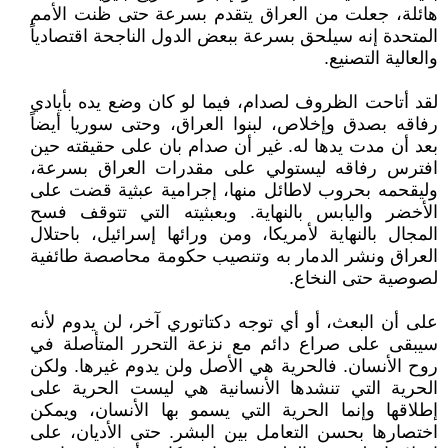
هائلة، جعلت من العراق يتقدم بسرعة حتى ظنت الأمم
المتحدة إنه سيلحق بسرعة ببعض الدول الناجحة اقتصادياً
والعالية التصنيع.
لقد أتاحت الظروف لصدام، فيما لو كان وضع يده بأيادي
رفاقه بصدق وإخلاص، لبنوا العراق، وحتى سوريا أيضاً
بعد أن مدت يدها له. غير أن صدام بان على حقيقته حين
افترس رفاقه ليستولي على مقدرات العراق بسرعة،
وليقحمه بحروب لاطائل منها، إجرامية عبثية قضت على
الأخضر واليابس بالنهاية. وبعبثيته التي تتوقف فسح
المجال بالنهاية لأمريكا، ومن ورائها إسرائيل، باحتلال
العراق ونشر الدمار به وتنصيب حكومة محاصصة طائفية
لصوصية حتى النخاع.
على أن البعث، أو أي توجه دكتاتوري آخر، لن يدوم لأنه
سيبقى على صراع دائم مع نزعة التحرر المتأصلة في
روح الأنسان. فالحرية هي الأصل ولن يدوم غيرها. ولكن
الحرية التي تنشدها الأنسانية هي ليست الحرية على
إطلاقها وإنما الحرية التي يسمو بها الأنسان، ويمكن
اختصارها بحسن التعامل بين البشر. حتى الأديان، على