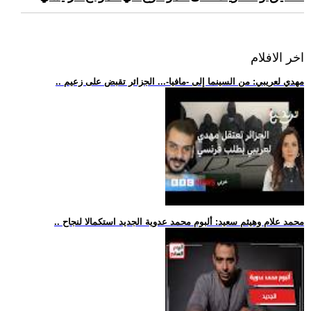
اخر الافلام
.. مهدي لعريبي: من السينما إلى -مافيا-... الجزائر تقبض على زعيم
.. محمد علام وهيثم سعيد: ألبوم محمد عدوية الجديد استكمالا لنجاح