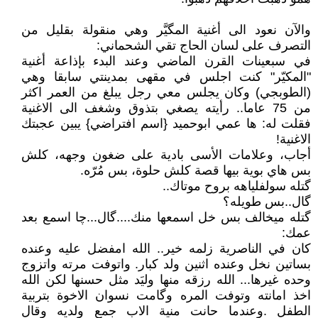
والآن نعود الى أغنية المگيَّر وهي منقولة بقليل من
التصرف على لسان الحاج تقي الشحماني:
في سبعينات القرن الماضي وعند البدء بإذاعة أغنية
"المكيّر" كنت اجلس في مقهى بمدينتي سابقا وهي
(الطوبجي) وكان يجلس معي رجل يبلغ من العمر اكثر
من 75 عاما.. رأيته يصغي بتذوق وشغف الى الاغنية
فقلت له: ها عمي ابوحميد {اسم افتراضي} يبين عجبتك
الاغنية!
أجاب، وعلامات الأسى بادية على ضغون وجهه، كلش
بس هاي بوية بيها قصة كلش حلوة، بس مُرّه.
گتله سولفلياهه بروح موتاك..
گال..بس طويله؟
گتله ميخالف بس خل اسمعها منك....گال...چا اسمع بعد
عمك:
كان في الناصرية زلمه خير.. الله امفضل عليه وعنده
بساتين نخل وعنده اثنين ولد كبار. واتوفت مرته واتزوج
وحده غيرها... الله رزقه منها وليَد مثل حسنها لكن الله
اخذ امانته وتوفت المره وگامت نسوان الاخوة بتربية
الطفل .وعندما حانت منية الاب جمع ولديه وقال