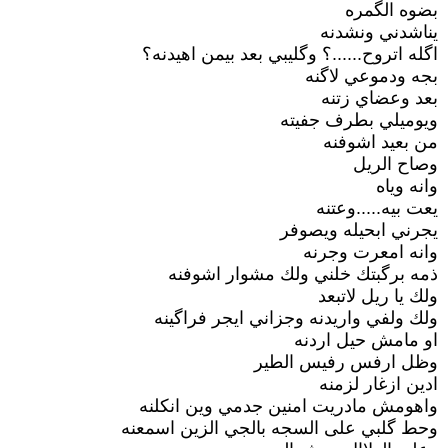
بضوه الگمره
يناشدني ونشدنه
اگله اتروح......؟ وگليبي بعد بيمن اهيدنه؟
بجه ودموعي لاگنه
بعد وعضاي زتنه
ويوميلي بطرف جفيته
من بعيد اشوفنه
وصاح الريل
وانه وياه
يعت بيه.....وعتنه
يجرني ابحيله ويصوفر
وانه امعرت وجرنه
ذمه برگبتك خلني ولك مشوار اشوفنه
ولك يا ريل لاتبعد
ولك ولفي واريدنه وجزاني ايجر فراگينه
او مامش حيل اردنه
وظل ارفس رفيس الطير
ادين ازغار لزمنه
واهومش مادريت امنين جدمي وين انكلنه
وحط گلبي على السجه بالجي الزين اسمعنه