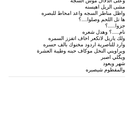
وعلى الدلاال موش السجه
مشى الريل اهيسنه
واظل مناطر السجه واعد امحاط للبصره
ها تل اللحم وصلوا....؟
جزوا.....؟
نام.....؟ وهدل شعره
ولك ياريل لاتكعر اخاف اتفزز السمره
وارد للناصرية اردود مخنوك بالف حسره
ويراويني النخل موكاف حبنه وطيبة العشرة
ويگلي اصبر
شهر ويعود
والمفطوم شيصبره