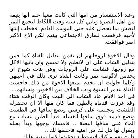
وعند الاستفسار من امها التي كانت معها علم انها يتيمة
من اهل البصرة وتاتي كل سنه وقت اللگاط لتجمع التمر
لتعيش بما تحصل عليه حتى الموسم القادم. فخطب إبنتها
لأخيه فرفضت للفارق الاجتماعي بينهم لكن الاخ الاكبر
اصر فوافقت.
وقال الاخوة لزوجاتهم ان يقمن بتدليل الفتاة كما قمن
بتدليل الشاب على ان لاتطبخ ولا تمسح وان ياتيها الاكل
مع زوجها. فشانت على الزوجات وهن بنات شيوخ ان
يخدمن لاگوطة تمر وكانت الفتاة ترى ذلك في اعينهن
وكلما حاولت ان تخدم يمنعها الاخوة من ذلك..فاحست
الفتاة بتذمر النسوة ودب الخلاف بين الاخوين ونسائهم...
في احد الايام عاد الشاب الى البيت وكان الوقت شتاء
وقد غرزت قدماه بالطين فما كان منها الا ان تحضرله
الطشت وتجلسه على كرسي وتضع ساقها في الطشت
وتضع قدمه فوق ساقها لتغسله فبدأ الطين ينساب مع
الماء على ساقها البضة .. فامسك بوجهها وبدأ يقبله
ويقول لها هل لك من امنية فاحققها لك ..
قالت نعم ولكنك لاتستطيع تحقيقها لانها صعبة عليك ..