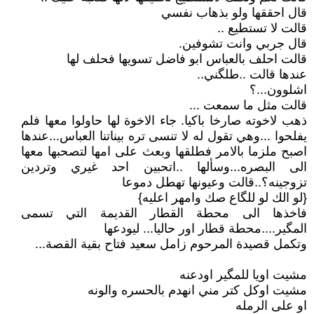
قال احققها ولو بذهاب نفسي
قالت لا تستطيع ..
قال جربي وانت تشوفين.
قالت احلف بالعباس ابو فاضل تسويها فحلف لها
عندها قالت ..طلگني..
اشلوون...؟
قالت مثل ما سمعت ...
ذهب لاخوته صارخا باكيا. جاء الاخوة لها حاولوا معها فلم
يفلحوا ...وهي تقول له لا تنسى تره بيناتنا العباس...عندها
اصبح ملزما بالامر فطلقها وبعث على امها لتصحبها معها
الى البصره...وسألها ..اتحبين احد غيري وتردين
تزوجينه؟..قالت وعيونها تهطل دموعا
{لو الك لو للگاع صك وامهر اعليه}
فاخذها الى محطة القطار القديمة التي تسمى
المگير....محطة قطار اور حاليا... ليودعها
وتكمل قصيدة المرحوم زامل سعيد فتاح بقية القصة...
مشيت اويا للمگير اودعنه
مشيت اوكل كتر مني انهدم بالحسره والونه
او على الرمله