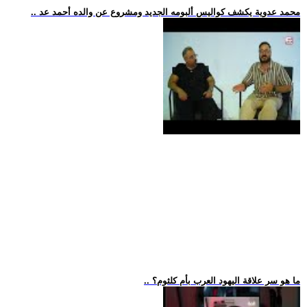
.. محمد عدوية يكشف كواليس ألبومه الجديد ومشروع عن والده أحمد عد
.. ما هو سر علاقة اليهود العرب بأم كلثوم؟