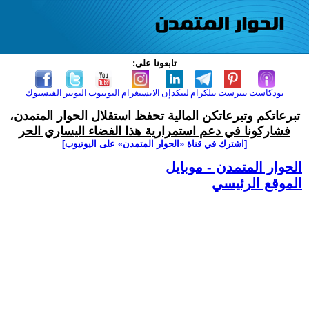
تابعونا على:
بودكاست
بنترست
تيلكرام
لينكدإن
الانستغرام
اليوتيوب
التويتر
الفيسبوك
تبرعاتكم وتبرعاتكن المالية تحفظ استقلال الحوار المتمدن،
فشاركونا في دعم استمرارية هذا الفضاء اليساري الحر
[اشترك في قناة ‫«الحوار المتمدن» على اليوتيوب]
الحوار المتمدن - موبايل
الموقع الرئيسي