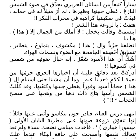
ستاراً كثيفاً من الساتان الحريري يحدّق في ضوء الشمس
البازغ ، غطّى جبينها وظهرها ، لم أرَ مثيلاً له في جماله ،
فبدَتْ في سكينتها كراهبة في محراب الفكر !!
هتفتُ : يا لروعة هذا الشَعر !
ابتسمتْ وقالت بخجل : لا أملك من الجمال إلا ( هذا ) .
هيا بنا .
انطلقنا جرْياً وال ( هذا ) مكشوف ، يتماوجُ ، يتطاير ،
تتسابقُ أحْصِنته الجامحة مع الضوء ونسمات الهواء.
أشُكُّ أن هذا الأسود شَعْرٌ . إنه حبال ضوئية من شمس
في كسوفها !!
أدركتْ بعد دقائق قليلة أن اختيارها الجري حرَمَها من
نعمة الكلام فعدلْنا عنه . وما أن مشينا حتى استنام ال (
هذا ) حجاباً أسود وقوراً يغطي جبينها وكتفَيها، وقد كلّلتْ
الشمس رأسها بتاج ذابَ ذهباً من وهجها على سطح
الحجاب * !! " }
انتهى درس الغناء، فبادر جون بيكاسو وأثنى عليها قائلاً :
إنها تتفوّق برَوعة صوتها على مطربة اليابان الأولى (
ميسورا هيباري ) * . فأخذت مينامي تضحك بشدة ولم تعد
تتمالك نفسها وأصبحت على حافة البكاء عندما علتْ