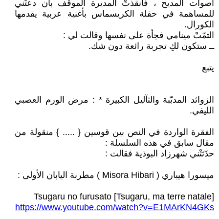
أصوات المديح ، فأنقذتْ المديرة الموقف بأن دعتْني
للمساهمة في حفلة الكريسماس بأغنية عربية يقدمها
الكورال.
التمّتْ مينامي فجأة على نفسها وقالت لي :
ــ ستكون لكِ تجربة رائعة دون شك.
يتبع
الزوائد المدبّبة والثآليل الكبيرة * : مرض الورم العصبي
الليفي.
الفقرة الواردة في النص بين قوسين { ..... } منقولة من
مقال سابق في هذه السلسلة :
حدّثتْني شهرزاد البوذية فقالت :
ميسورا هيباري ( Misora Hibari ) مطربة اليابان الأولى :
Tsugaru no furusato [Tsugaru, ma terre natale]
https://www.youtube.com/watch?v=E1MArKN4GKs