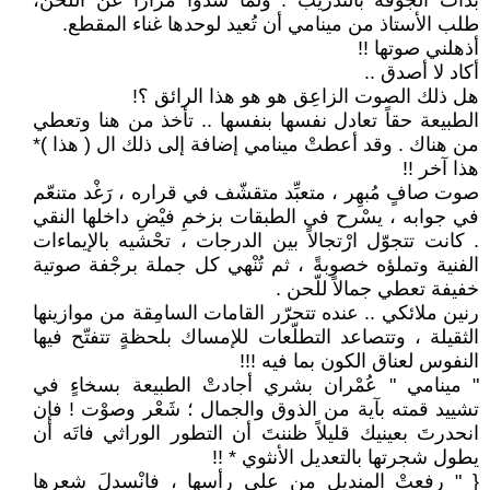
بدأتْ الجوقة بالتدريب . ولما شذّوا مراراً عن اللحن،
طلب الأستاذ من مينامي أن تُعيد لوحدها غناء المقطع.
أذهلني صوتها !!
أكاد لا أصدق ..
هل ذلك الصوت الزاعِق هو هو هذا الرائق ؟!
الطبيعة حقاً تعادل نفسها بنفسها .. تأخذ من هنا وتعطي
من هناك . وقد أعطتْ مينامي إضافة إلى ذلك ال ( هذا )*
هذا آخر !!
صوت صافٍ مُبهِر ، متعبِّد متقشّف في قراره ، رَغْد متنعّم
في جوابه ، يسْرح في الطبقات بزخمِ فيْضِ داخلها النقي
. كانت تتجوّل ارْتجالاً بين الدرجات ، تحْشيه بالإيماءات
الفنية وتملؤه خصوبةً ، ثم تُنْهي كل جملة برجْفة صوتية
خفيفة تعطي جمالاً للّحن .
رنين ملائكي .. عنده تتحرّر القامات السامِقة من موازينها
الثقيلة ، وتتصاعد التطلّعات للإمساك بلحظةٍ تتفتّح فيها
النفوس لعناق الكون بما فيه !!!
" مينامي " عُمْران بشري أجادتْ الطبيعة بسخاءٍ في
تشييد قمته بآية من الذوق والجمال ؛ شَعْر وصوْت ! فإن
انحدرتَ بعينيك قليلاً ظننتَ أن التطور الوراثي فاتَه أن
يطول شجرتها بالتعديل الأنثوي * !!
{ " رفعتْ المنديل من على رأسها ، فانْسدلَ شعرها