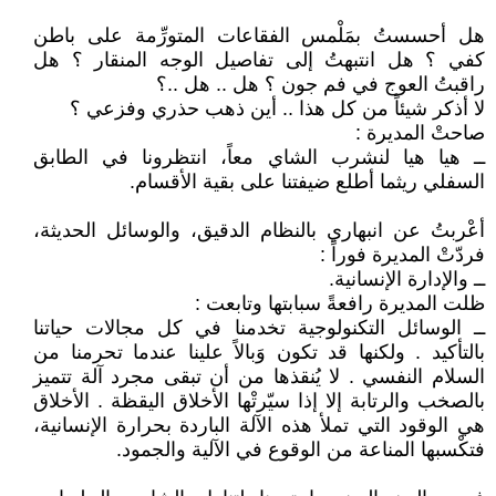
هل أحسستُ بمَلْمس الفقاعات المتورِّمة على باطن
كفي ؟ هل انتبهتُ إلى تفاصيل الوجه المنقار ؟ هل
راقبتُ العوج في فم جون ؟ هل .. هل ..؟
لا أذكر شيئاً من كل هذا .. أين ذهب حذري وفزعي ؟
صاحتْ المديرة :
ــ هيا هيا لنشرب الشاي معاً، انتظرونا في الطابق
السفلي ريثما أطلع ضيفتنا على بقية الأقسام.
أعْربتُ عن انبهاري بالنظام الدقيق، والوسائل الحديثة،
فردّتْ المديرة فوراً :
ــ والإدارة الإنسانية.
ظلت المديرة رافعةً سبابتها وتابعت :
ــ الوسائل التكنولوجية تخدمنا في كل مجالات حياتنا
بالتأكيد . ولكنها قد تكون وَبالاً علينا عندما تحرمنا من
السلام النفسي . لا يُنقذها من أن تبقى مجرد آلة تتميز
بالصخب والرتابة إلا إذا سيّرتْها الأخلاق اليقظة . الأخلاق
هي الوقود التي تملأ هذه الآلة الباردة بحرارة الإنسانية،
فتكْسبها المناعة من الوقوع في الآلية والجمود.