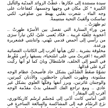
سيدة مستندة إلى عكازها ، غطّتْ الزوائد المدبّبة والثآليل
الكبيرة * كل مكان في وجهها وجسمها، كفقاعات على
وجه الماء . شعرت بقلبي يهبط بين ضلوعي، لكني
تماسكت وألقيتُ التحية مبتسِمةً.
ثم ظهَرَتْ ..
من وراء الستارة التي تفصل بين الأسرّة ظهرتْ ..
أعجوبة خِلْقيّة غريبة .. فكاد يُغمى عليّ، لكن تياراً سرَى
من رأسي إلى أخمص قدمي نبّهني، وانتابتني قشعريرة
ورعدة.
مخلوقة بشرية .. لكن هيأتها أقرب إلى الكائنات الفضائية
الغريبة ! اقتربتْ مني على اسْتحياء، يسبقها رأس مُفْرط
في النمو إلى الخلف، فاسْتطالَ وبانَ كما لو أنها ركَّبت
كرة على قَذالها.
تشوّهٌ ضغَطَ الصُدْغَين بشكل حاد فأصبحتْ عظام الوجه
مسْنونة، وظهرت العينان جاحظتين، والأذنان كبيرتين،
والوجنتان غائرتين، وبرز أنفها وفكّها العلوي بشكل غير
عادي .. ومع تراجع الفك السفلي بدتْ مقدّمة الوجه
أقرب إلى المِنقار !
التي أمامي كانت أدْنى إلى مُجسَّم لرسْم كاريكاتوري،
نزَع الرسّام فيه إلى المشاكسة والمبالغة الساخرة في