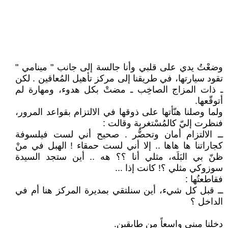
وضعْتُ يدي على قلبي وأنا جالسة إلى جانب " مينامي "
تقود سيارتها، في طريقنا إلى مركز تأهيل المُعاقين . لكن
ـ ذات المزاج الصاخِب ـ مضتْ بكل هدوء، ومهارة لم
أتوقّعها.
ولما وصلنا هنّأتها على ذوقها في الالتزام بقواعد المرور،
فنظرت إليّ كالمُسْتغربة وقالت :
ــ الالتزام أمان وتحضُّر . صحيح أني لست فيلسوفة
كجاراتنا ها هاها .. إلا أني لست حمقاء ! الهبل في منْ
ظنّ بي البَلَه، مثلي أنا ؟؟ هه .. أين ستجد السيدة
سوزوكي مثلي ؟! كانت إذا ...
فقاطعتُها :
ــ قبل كل شيء، أين سنلتقي بمديرة المركز هنا أم في
الداخل ؟
دخلنا مبنى واسعاً من طابقين.