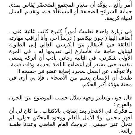
أمر رائع .. يؤكّد أن معيار المجتمع المتحضّر يُقاس بمدى
حماية الشرائح الضعيفة أو المستغَلّة فيه، وتقديم السبل
لحياة كريمة.
في زيارة واحدة تعلمتُ أموراً كثيرة كانت غائبة عني .
أضاف إليها ( جون بيكاسو ) درساً آخر، وأنا أراقب مهارته
الفائقة في الانتقال من الكرسي العالي إلى الطاولة
ليتناول حاجة ما، فأسارع إلى تقديمها له . في المرة
الأولى شكرني، في الثانية رجاني بأدب أن أتركه يسعى
بنفسه حتى يشعر أن أعضاءه الباقية تخدمه وذات قيمة،
ولا تتوقّف عن العمل لمجرد إصابة عضو في جسمه !!
ظننتُ أن الإنسان يتعلم من الأصحاء ، فإذ بي أرى في
محنة هؤلاء أكبر الحِكم.
قال جون وتعابير وجهه تتبدّل حسب الموضوع بين الحزن
والفرح :
ــ فكّرتُ في الانتحار بعد إصابتي بالاكتئاب . ما كان لي أن
أقهر محنتي لولا الأمل بالعلم ووجود المحبّين حولي، لم
تتخلّ عني حبيبتي . تزوجتُ العام الماضي وعندنا طفلة
رائعة.