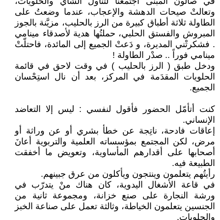
في صالون المبنى اجتمعنا لتناول الشاي والحلويات،
وتعالتْ صيحات الدهشة والإعجاب، عندما وضعتُ على
الطاولة ثلاثة أطباق كبيرة من الرز بالحليب، مزيَّنة بالجوز
المبروش والفستق الحلبي، حملتُها هدية لأصدقاء مينامي
. فشكرتْني المديرة، و دَعتْ الجميع إلى المائدة، فاحتلّتْ
مينامي فوراً .. صدْر الطاولة !
ودخل طبق ( الرز بالحليب ) في وقت لاحق في قائمة
الحلويات المقدَمة في المركز، بعد أن نال استِحْسان
الجميع.
كنت أتأمّل الحضور فأقول لنفسي : ليس إلا التعاضد
الإنساني.
إعاقات فادحة، ناتِجة عن خطأ بشري أو عن وراثة أو
مرض، لكن المجتمع بمؤسساته العلمية والتربوية أعانَ
أصحابها على أقدارهم المأساوية، وتعويض ما أخفقت
الطبيعة فيه.
رأيتُهم يتعلمون وينتجون ويأكلون من عرق جبينهم.
في قاعة الأشغال اليدوية، كان هناك منْ يتدرّب في
ورشة النجارة على صنع خزانة، ومجموعة ثانية من
الجنسين يتعلمون الخياطة، وثالثة تعمل على صناعة الخبز
والحلويات.