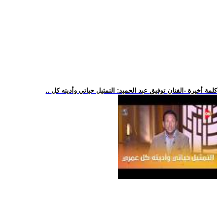
.. كلمة أخيرة -الفنان توفيق عبد الحميد: التمثيل حياتي وأديته كل