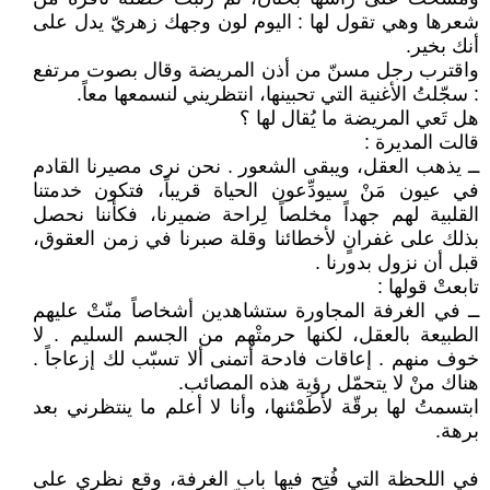
شعرها وهي تقول لها : اليوم لون وجهك زهريّ يدل على
أنك بخير.
واقترب رجل مسنّ من أذن المريضة وقال بصوت مرتفع
: سجّلتُ الأغنية التي تحبينها، انتظريني لنسمعها معاً.
هل تَعي المريضة ما يُقال لها ؟
قالت المديرة :
ــ يذهب العقل، ويبقى الشعور . نحن نرى مصيرنا القادم
في عيون مَنْ سيودِّعون الحياة قريباً، فتكون خدمتنا
القلبية لهم جهداً مخلصاً لِراحة ضميرنا، فكأننا نحصل
بذلك على غفرانٍ لأخطائنا وقلة صبرنا في زمن العقوق،
قبل أن نزول بدورنا .
تابعتْ قولها :
ــ في الغرفة المجاورة ستشاهدين أشخاصاً منّتْ عليهم
الطبيعة بالعقل، لكنها حرمتْهم من الجسم السليم . لا
خوف منهم . إعاقات فادحة أتمنى ألا تسبّب لك إزعاجاً .
هناك منْ لا يتحمّل رؤية هذه المصائب.
ابتسمتُ لها برقّة لأطَمْئنها، وأنا لا أعلم ما ينتظرني بعد
برهة.
في اللحظة التي فُتِح فيها باب الغرفة، وقع نظري على