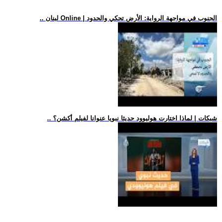
.. لبنان Online | الجنوب في مواجهة الرواية: الأرض تحكي والحدود
.. شبكات | لماذا اختارت هوليوود حديثا نبويا عنوانا لفيلم أكشن؟