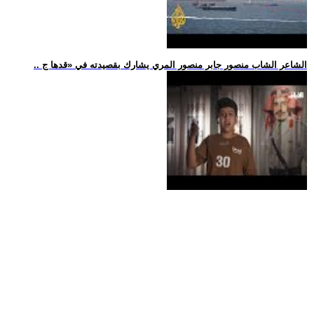
.. الشاعر الشاب منصور جابر منصور المري يشارك بقصيدته في «قدها ج