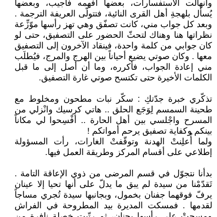
وانهالت الاستفسارات، بعضها أفهمه فأجيب، وبعضها
يُسأل بلهجةِ أهل القرى النائية، فتتولّى العريفة الترجمة .
وبعد كل جواب مني، كانت تصفّق وهي تهز رأسها موّزِّعة
نظراتها هنا وهناك لتحثّ الحضور على التصفيق، حتى لو
كان جوابي من كلمة واحدة، فينقاد الآخرون إلى التصفيق
معها . وكان صوتي يضيع أحياناً بين الهرج والمرج، فيُطلَب
مني إعادة الجواب، فأكرره، وما أن أصل إلى ما قبل
الكلمات الأخيرة حتى تكتسح صوتي غارة التصفيق.
تذكّري خبرة جدّتكِ : سكّر نبات مطحون ومخلوط مع
طحينة السمسم لِوَجَع الحلق .. هاتي كرسيك وانْزلي من
المسرح واجْلسي بين أهل الحارة .. أفْسِحوا لي مكاناً
بينكم وكفاية تصفيق يرحم أمواتكم !
ولما أُعلِنتْ الهدنة وتوقّفتْ الغارات، رأت المسؤولة
إطلاعي على أقسام المركز وطريقة العمل فيها.
بدأنا نتجوّل في قسم المرضى من ذوي الإعاقة التامة .
تَقدّمْنا من سيدة لم يبق ما يدلّ على أنها تحيا إلا عينان
يرفّ فوقهما جفنان بخمول، وبجانبها سيدة تُجري مساجاً
لقدمها . فمسكت المديرة بيد المطروحة في الفراش
ومسحتْ على رأسها بحنان، ثم رتّبت خصلة نافرة من