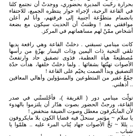
بحرارة رحّبت المديرة بحضوري، ووجدتْ أن نجتمع كلنا
في القاعة الرحبة، لإجراء حوار ينتظره الجميع، للاحتفاء
بانضمام متطوِّعة أجنبية إلى فرقتهم، وأنا لم أعلن
موافقتي بعد ! وظننتُ أن الحديث سيكون مع بضعة
أشخاص ممّنْ لهم مساهماتهم في المركز.
كانت مينامي تسبقني . دخلتْ القاعة وهي رافعة يديها
تلقي التحية ذات اليمين وذات اليسار بهزّةٍ من رأسها
مُصطنِعةً هيأة العظمة، فدَوى تصفيق حاد وارتفعتْ
الأصوات تهنّئها بشفائها . ولما دخلتُ خلفها، هدأت حدّة
التصفيق وبدأ الصمت يخيّم على القاعة !
جمْعٌ غفير من المتطوعين والمسؤولين وأهالي المعاقين
.. أذهلني.
تولّت مينامي دور ( العَريفة )، فأجْلستْني في صدر
القاعة، ورجتْ الحضور بصوت هدّار أن يلتزموا بالهدوء
لأن المايكرفون معطل وصوت الضيفة منخفض !
يا سلام ~ مؤتمر سنحلّ فيه قضايا الكون بلا مايكروفون
.. يللا ~ بَحُّ الأصوات جهاد يُثاب المرء عليه .. هلمّوا يا
شباب ..