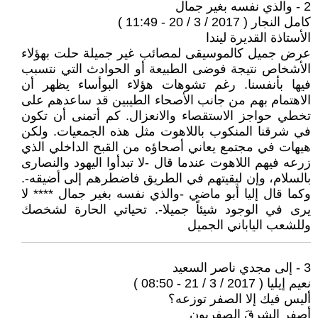
2 - والذي نفسه بغير جمال
كامل النجار ( 2017 / 3 / 20 - 11:49 )
الأستاذة القديرة ليندا
عرض جميل كالموسيقى لمصائب غير جميلة حلت بهؤلاء
الأشخاص نتيجة فوضى الطبيعة أو الحوادث التي نتسبب
فيها بأنفسنا. رغم تشوهات هؤلاء البوأساء يظهر أن
الاهتمام بهم من جانب الأصحاء الطيبين قد ساعدهم على
تخطي حواجز الاستقصاء والانعزال. كم أتمنى أن تكون
في شرقنا المنكوب باللاهوت مثل هذه الجمعيات. ولكن
هيهات في مجتمع يعاني أصحاؤه من القبح الداخلي الذي
زرعه فيهم اللاهوت عندما قال -لا تبدأوا اليهود والنصارى
بالسلام، وإن ليقيتهم في الطريق فاضطرهم إلى أضيقه-.
وكما قال إليا أبو ماضي -والذي نفسه بغير جمال **** لا
يرى في الوجود شيئاً جميلا-. تحياتي الحارة لشخصك
وللشعب الياباني الجميل
3 - إلى مجدي ناصر السعيد
نعيم إيليا ( 2017 / 3 / 21 - 08:50 )
أليس فيك إلا الصفر توزعه؟
أصفر الشرقَ الصفريون