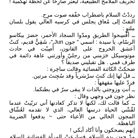
تحريف الملامح الطبيعية، ليعبّر صارِخاً عن لحظة تهكّمية !
رددْتُ السلام باضطراب خفّفه صوت مرِح.
التفتّ إلى مُعاق يجلس في كرسيه العالي يقول بلسان
ملتوٍ :
ــ أفْسِحوا الطريق ومدّوا السجاد الأحمر، حضرَ بيكاسو
الرسّام، يا سيدة : اسمي " جون Jun "، شَقِيٌّ قديم، كنتُ
أعشق الخروج على القانون، أُصِبْت في حادث
موتوسيكل حَرَمني من رجليّ وأورثني عاهة دائمة في
طرف فمي . هل تقبليني صديقاً ؟
ضحكتْ الكائنة الفضائية وقالت ساخِرة :
ــ قلْ لها إنك كنتَ سرْسَرياً وقد سُجِنتَ مرتين.
فردّ عليها مقهقهاً :
ــ أنتِ وزوجتي بالذات لا يبقى سرّ في بطنكما.
نظر جون في وجهي وقال :
ــ كما قالت لك، لكنها لا تذكر كعادتها أني تربّيتُ عندما
لقّنتْني الحياة درسها الغالي، الذي لا تقدمه لعُشّاق
المجون الخالي من الأعباء حتى ~ يدفعوا الضريبة
الباهظة.
إنهم يضحكون وأنا أكاد أبكي !
مدّ جون يده للسلام فسارعتْ المرأة الفضائية للسلام