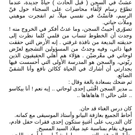
عشتُ في السجن ( قبل الحادث ) حياةً جديدة، عندما
تطوّع رسام لإلْقاء محاضرات على السجناء حول فنّ
الرسم، فآنسْتُ في نفسي ميلاً، ثم انفجرت موهبتي
وملأت حياتي.
تصوّري أحببتُ السجن، وما عدتُ أفكر في الخروج منه !
وجدت أن الخطوط تنساب من قلمي كلما نظرت إلى
حديقته البديعة من نافذة غرفتي . إنه الأرض التي حققت
فيها ذاتي، وفيه وجدتُ من المسؤولين التشجيع لعرْض
لوحاتي في معْرضيْن . هؤلاء هم أهلي الحقيقيون الذين
ربّوني، والسجن هو المدرسة الأولى التي أحسست فيها
بجدارتي أن أشارك في الحياة ككائن نافع وأنا الشقيّ
الضائع.
ثم ضحك بسعادة بالغة وقال :
ــ مدير السجن اقْتنَى إحدى لوحاتي .. إيه نعم ! أنا بيكاسو
.. على حالي !! هاهاهاها ..
كان درس الغناء قد حان.
أحاط الجميع بعازفة البيانو وأستاذ الموسيقى مع كمانه.
كان التدريب على أغنيةٍ ستكون إحدى فقرات حفل قادم،
سوف يقام بمناسبة عيد ميلاد السيد المسيح.