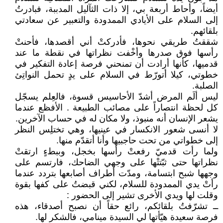
أيضاً، وأحاط أربعة بي، إلا ذات الثآليل المدببة، فبادرتُ
إلى السلام على الأيادي الممدودة والتعبير عن سعادتي
بلقائهم.
شققتُ طريقي نحوها، فأدركتْ أني أقصدها، فأحنتْ
رأسها فوق صدرها وأخْفت نظراتها في نقطة ما عند
قدميها، كأنها أرادت أن تمنحني فرصة إعادة التفكير في
خطوتي، كيلا أتورّط في السلام على يدٍ تحمل النواتِئ
الصلبة.
ليس ألَم المرض أشدّ الأحاسيس قسوة، فالعِلم يسجّل
كل لحظة انتصاراً على مصائب الطبيعة . الأفظع عندما
يشعر الإنسان أنه منبوذ، ولا مكان له في حساب الآخرين.
لا أنسى شعور الانكسار في عينيها، وهي تختلِس النظر
إلى خطواتي من تحت حاجبيها وأنا أتقدّم منها.
ولما رأت قدميّ رفعتْ رأسها بخجل، وببطءٍ ارتقتْ
نظراتها حتى ثبّتتْها على وجهي الضاحك، فارتسم على
وجهها شبح ابتسامة، ومدّت أطراف أصابعها بتردد عندما
رأتْ يدي الممدودة للسلام، لكني قبضتُ على كفها بقوة
وقلت لها ويدي الأخرى تشير إلى الحضور :
ــ تشرّفتُ بلقائكم، رائع حقاً أن نصبح أصدقاء، هذه
فرصة سعيدة هيّأتها لي السيدة مينامي، فالشكر لها.