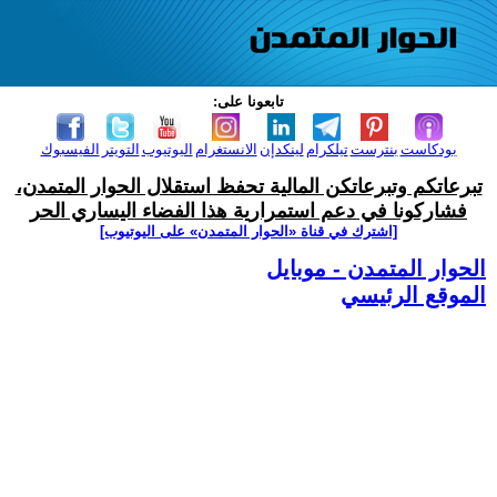
تابعونا على:
بودكاست
بنترست
تيلكرام
لينكدإن
الانستغرام
اليوتيوب
التويتر
الفيسبوك
تبرعاتكم وتبرعاتكن المالية تحفظ استقلال الحوار المتمدن،
فشاركونا في دعم استمرارية هذا الفضاء اليساري الحر
[اشترك في قناة ‫«الحوار المتمدن» على اليوتيوب]
الحوار المتمدن - موبايل
الموقع الرئيسي