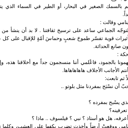
كم بالسمك الصغير في البحار، أو الطير في السماء الذي يت
ً.
نامي وقالت :
التوجّه الجماعي ساعد على ترسيخ ثقافتنا . لا بد أن ينشأ من 
ثيرات قوية تفسّر طموحَ شعبٍ وحماسَ أمّةٍ للإقبال على كل
كون صانع الحداثة.
كة :
همونا بالجمود، فاعْلمي أننا منسجمون جداً مع أخلاقنا هذه، وإ
تم الأجانب الأجلاف هاهاهاهاها.
ً ثم تابعت:
بّ أن نسْبَح بمفردنا مثل بلوتو ..
لذي يسْبح بمفرده ؟
ا تعرفينه؟
ا أعرفه، هل هو أستاذ ؟ نبي ؟ فيلسوف .. ماذا ؟
امي ووقعتْ أرضاً وأخذت تضرب بكفها على العشب، وكلما 