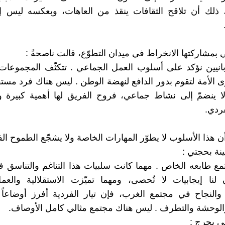
 ذلك أن تلاقح الثقافات ينقذ من العاهات، وبعكسه ليس إلا
ني بمشاركتها الانخراط في ميدان التطوّع، قالت ناصحةً :
ابانيين نؤكد على أسلوب العمل الجماعي . تتكثّف المجموعات
الأمة لتقوم بدور الدافع لنهضة الوطن . ليس هناك فرد مس
ا ينضمّ إلى نشاط جماعي، فروح الفريق لها أهمية كبيرة و
ردي.
 أن هذا الأسلوب لا يطوّر المهارات الخاصة ولا يشجّع الطموح ا
نة بحجتي :
مع طابعه الخاص . مهما كانت سلبيات هذا التناغم والتناسق
ن لنا إيجابيات لا تُحصى، ومهما تميّزت الاستقلالية والع
ت والنجاح في مجتمع الغرب، فإن تيار الفردية أفرز أوضاعاً
 والوحشة والتطرف . ليس هناك مجتمع مثالي كامل الأوصاف.
ي بحرج :