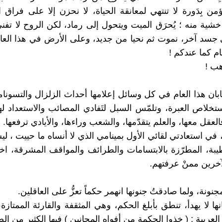
ؤمن بِدَورة لا تنتهي لمعانقة الحياة، لا نحزن إلا على فراق ا
خشية منه ؛ يُحرَق الميت ويتحول إلى رماد، لكن الروح لا تفن
جسد آخر، نموت ثم نحيا من جديد، وعلى الأرض في هذا العال
ام كما عندكم !
ب !
يابان هذا العام في كل وسائل إعلامها أحداث الزلزال والتسونام
ستخلاص العبرة، وتلمّس السبل لتَفادي المصائب والاستعداد لها
فالعقل معها، والعلم يتقدّمها، والشعب وراءها، والأيادي ترفعها.
 في استعادتي لقائي الأول بمينامي الذي لا أنساه ما حييت ، لي
طيبة، المطرّزة بالابتسامات والطرائف والمواقف المشرقة، ا
آخرين ممنْ عرفتهم.
مجنونة، ولما صادقتُ جنونها انهمر حكماً تعزُّ على العاقلين.
ا لا يهدأ، تنطق بأبلغ الحكم، وهي المثقفة والقارئة الممتازة،
العربية : ( خذوا الحكمة من أفواه المجانين ) فيها الكثير من ال