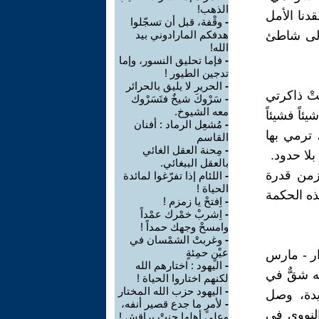
الذهب!
دنا الأمل
-
وقْفة، قبل أن تسجّلوا
 إلى شاطئ
هدفكم المارادوني بيد
الله!
-
فإما تحليق النسور، وإما
تدجين الطيور !
-
الحرير لا يليق بالحرائر
تْ ذاكرتي
-
سَرْوكَ شيخٌ فتَسَرْوك
معه الشيوخ.
ئاً فشيئاً
-
مُشعِل الرماد : أفنان
ترمي بها
القاسم
-
مِحنة العقل الغائي
لا حدود.
بالعقل الببغائي.
لزمن قدرة
-
اللئام إذا تفرّغوا لمائدة
الحياة !
ه الحكمة
-
اِفتحْ يا زمزم !
-
اِشربْ خمْرك عمْداً
وامسحْ وجهك حمداً !
-
وغربتْ الشمْسان في
عيْنٍ حمِئةٍ
 مينامي بعد شهرين من وقوع الزلزال المدمر في 11 آذار - مارس
-
اليهود : اختارهم الله
نه شقٌّ في
لكنهم اختاروا الحياة !
-
اليهود حزب الله المختار
يدة، وصل
-
لأمرٍ ما جدع قصير أنفه،
لنووي في
وعلى أهلها جنتْ براقش !