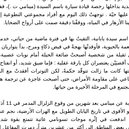
ة بداخلها رخصة قيادة سيارة باسم السيدة (مينامي ت .)، ففق
عليها حيّة . توجهتُ ذلك اليوم مع أفراد مجموعتي التطوعية
قينا الأزهار في المياه، ووقفْنا دقيقة صمت على أرواح الضحايا.
 اسم سيدة يابانية، التقيتُ بها في فترة ماضية من حياتي، خدم
ة بالحيوية، فأوقدتْها بهجةً في فيض ذكاءٍ ومرح، بدآ يتواريان شي
ثقيلة من شخصية أصبحتْ ضائعة الحيلة أمام نوبات عصبية، 
قصيَيْن يعتصران كل بارقة عقلية : فإما ضيق شديد، أو انفتاح ب
ها كانت ما زالت تتوقّد حكمةً، لكن التوترات أفقدتْ مع ا
مناعي على مقاومة الأمراض، حتى أصبحت عاجزة عن ترجمة هذ
جتمع في المرحلة الأخيرة من حياتها.
بدأت بالكتابة عن
 وهو الأقوى في تاريخ اليابان الطويل مع الهزات الأرضية، نجم ع
، اندفعت في إثْره موجات تسونامي عاتية تتمتع بقوة شد
ي بعض المناطق إلى أكثر من عشرين متراً، دمرت المفاعل ا