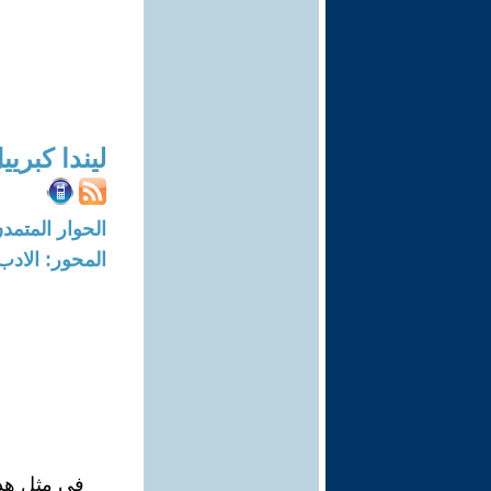
ليندا كبريي
الحوار المتمدن-العدد: 5116 - 16
المحور: الادب
في مثل هذا