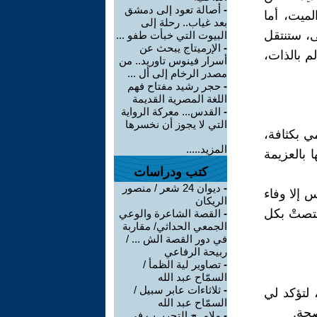
-
أصالة تعود إلى دمشق
لميت، أما
بعد غياب.. رحلة إلى
ى، ستنتقل
البيوت التي خبأت طفو ...
-
الإرميتاج يبحث عن
م بالذات،
أسرار فينوس تاوريد.. من
مصدر الرخام إلى أل ...
-
حجر رشيد مفتاح فهم
اللغة المصرية القديمة
-
القدس... معركة الرواية
التي لا يجوز أن نخسرها
ي بكثافة،
المزيد.....
 بالعزيمة
كتب ودراسات
-
ديوان 24 شعر / منصور
س إلا وفاء
الريكان
ختصتْ بكل
-
القصة الشاعرة والوعي
الجمعي الحداثي/ مقاربة
في دور القصة الش ... /
ربيحة الرفاعي
-
تصاوير لية الظمأ /
السمّاح عبد الله
-
ثلاثاءات عابر سبيل /
 لتؤكد لي
السمّاح عبد الله
صحة.
-
ملامــح التجريــب في