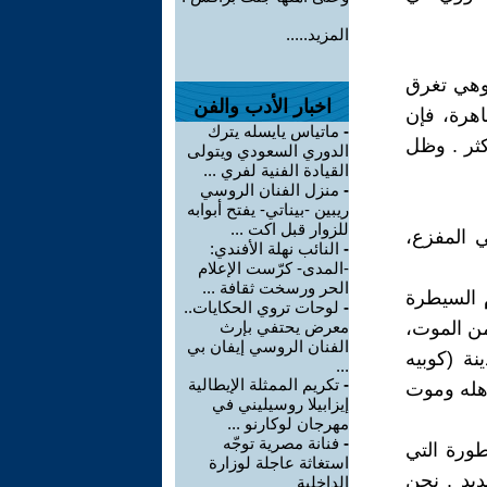
المزيد.....
وهي تغرق
اخبار الأدب والفن
اهرة، فإن
-
ماتياس يايسله يترك
كثر . وظل
الدوري السعودي ويتولى
القيادة الفنية لفري ...
-
منزل الفنان الروسي
ريبين -بيناتي- يفتح أبوابه
للزوار قبل اكت ...
ي المفزع،
-
النائب نهلة الأفندي:
-المدى- كرّست الإعلام
الحر ورسخت ثقافة ...
 السيطرة
-
لوحات تروي الحكايات..
من الموت،
معرض يحتفي بإرث
الفنان الروسي إيفان بي
ة (كوبيه
...
-
تكريم الممثلة الإيطالية
في دمار بيت أهله وموت
إيزابيلا روسيليني في
مهرجان لوكارنو ...
-
فنانة مصرية توجّه
طورة التي
استغاثة عاجلة لوزارة
ديد . نحن
الداخلية