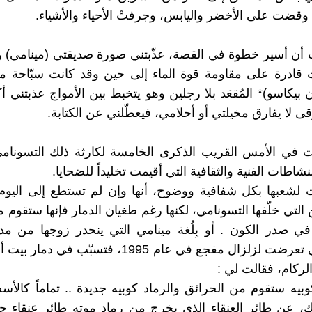
وقضت على الأخضر واليابس، وجرفتْ الأحياء والأشياء.
 أن أسير خطوة في القصة، عذّبتني صورة صديقتي (مينامي) 
ت قادرة على مقاومة قوة الماء إلى حين وقد كانت سبّاحة م
بيكاسو)* المُقعَد بلا رجلين وهو يتخبط بين الأمواج عذبتني أ
قى لا يفارق مخيلتي أو أحلامي، فيعطّلني عن الكتابة.
يت في الأمس القريب الذكرى الخامسة لكارثة ذلك التسونام
شاطات الفنية والثقافية التي أقيمت تخليداً للضحايا.
لشعبها بكل شفافية ووضوح، أنها وإن لم تستطع إلى اليوم
التي خلّفها التسونامي، لكنها رغم طغيان الدمار فإنها ستقوم 
صدر الكون . أو بِلُغة مينامي التي ينحدر زوجها من مدين
Kobe) التي تعرضت لزلزال مفجع في عام 1995، فتسبّب 
لركام، فقالت لي :
بيه ستقوم من الحرائق والرماد كوبيه جديدة .. تماماً كالأس
نكِ، عن طائر العنقاء الذي يخرج من رماد موته طائر عنقاء ج