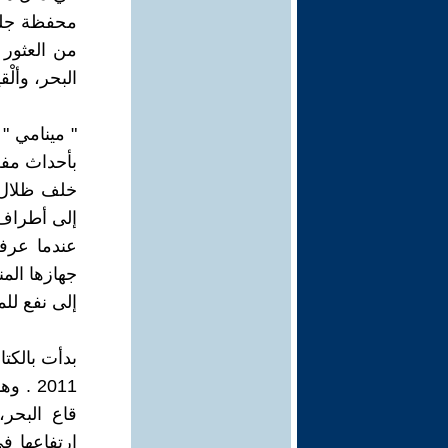
محفظة جلدي
من العثور 
البحر، وألْ
" مينامي "
بأحداث مفعم
خلف ظلال 
إلى أطراف أ
عندما عرفت
جهازها ال
إلى نفع للم
2011 .
قاع البحر
ارتفاعها ف