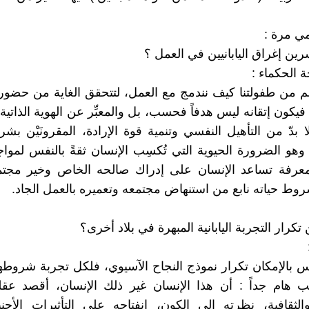
مي مرة :
رين إغراق اليابانيين في العمل ؟
 الحكماء :
لم من طفولتنا كيف نندمج مع العمل، لتتحقق الغاية من حضور
فيكون إتقانه ليس هدفاً فحسب، بل والمعبِّر عن الهوية الذاتية 
 بدّ من التأهيل النفسي وتنمية قوة الإرادة، المقرونَيْن بشر
وهو الضرورة الحيوية التي تُكسِب الإنسان ثقةً بالنفس لموا
لمعرفة تساعد الإنسان على إدراك صالحه الخاص وخير مجتمع
ط حياته نابع من استنهاض مجتمعه وتعميره بالعمل الجاد.
تكرار التجربة اليابانية المبهرة في بلاد أخرى؟
 ليس بالإمكان تكرار نموذج النجاح الآسيوي، فلكل تجربة شروطها
ب هام جداً : أن هذا الإنسان غير ذلك الإنسان، أقصد عقل
الثقافية، نظرته إلى الكون، انفتاحه على التأثيرات الأجنب