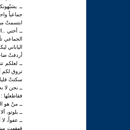
ــ يشبّهون
جماعياً واحدا
ابتسمتْ مي
ــ أختي ..
الجماعي تأ
الياباني لي
أردفتْ ضاح
ــ لعلكم تت
تروق لكم أن
سكتتْ قليلا
ــ نحن لا نح
فقاطعتُها :
ــ منْ هو ا
ــ بلوتو، أل
ــ عفواً، ل
قهقهت مين