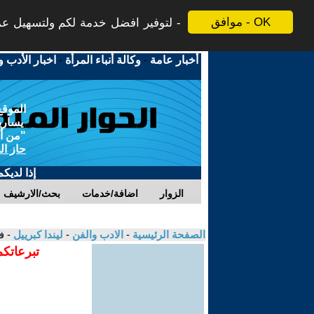
موافق - OK
لتوفير افضل خدمة لكم ولتسهيل عملي
أخبار عامة
-
وكالة أنباء المرأة
-
اخبار الأدب و
الموقع
يسارية
"من أج
حاز ال
إذا لديك
الزوار
اضافة/خدمات
بحث/الارشيف
الصفحة الرئيسية
-
الادب والفن
-
ليندا كبرييل
- ف
تبرعاتكم