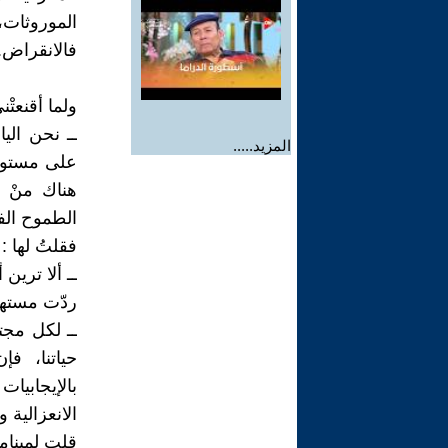
الموروثات،
فالانقراض.
ولما أقنعتْ
ــ نحن الي
المزيد.....
على مستوى 
هناك منْ ل
الطموح الف
فقلتُ لها :
ــ ألا ترين
ردّت مستهي
ــ لكل مجت
حياتنا، فإ
بالإيجابيا
الانعزالية
قلت لمينام