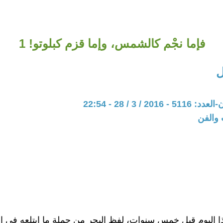
فإما نجْم كالشمس، وإما قزم كبلوتو! 1
ل
20 / 3 / 28 - 22:54
 والفن
 اليوم قبل خمس سنوات، لفظ البحر من جملة ما ابتلعه في ا