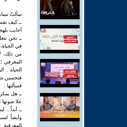
سألتُ مينا
ــ كيف تفس
أجابت بلهجة
ــ نحن نتع
في الحياة، 
من ذلك، لا
المعرفي ؛ 
الحياة . ا
فتحسين شرو
فسألتها :
ــ هل يمكن 
علا صوتها :
ــ أبداً ..
وأيضاً لسب
المعرفية و