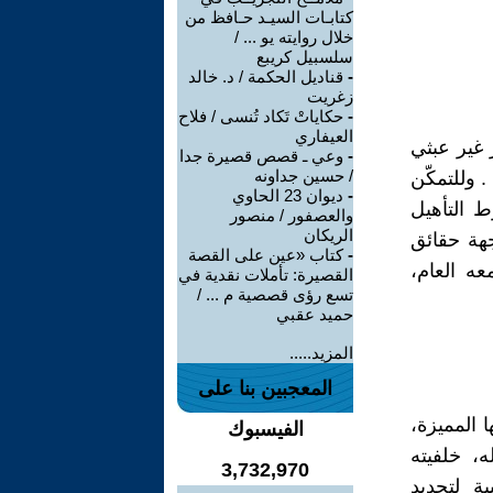
كتابـات السيـد حـافظ من
خلال روايته يو ... /
سلسبيل كريبع
-
قناديل الحكمة / د. خالد
زغريت
-
حكاياتْ تَكاد تُنسى / فلاح
العيفاري
 غير عبثي
-
وعي ـ قصص قصيرة جدا
/ حسين جداونه
. وللتمكّن
-
ديوان 23 الحاوي
ط التأهيل
والعصفور / منصور
الريكان
جهة حقائق
-
كتاب «عين على القصة
ه العام،
القصيرة: تأملات نقدية في
تسع رؤى قصصية م ... /
حميد عقبي
المزيد.....
المعجبين بنا على
 المميزة،
الفيسبوك
ه، خلفيته
3,732,970
ية لتجديد