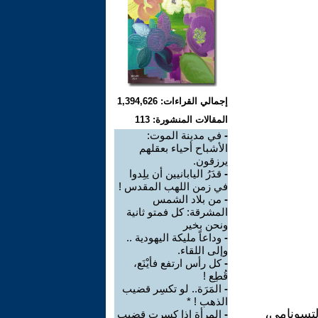
إجمالي القراءات: 1,394,626
المقالات المنشورة: 113
-
في مدينة الموت:
الأشباح أحياء بعقلهم
يرزقون.
-
قدَرُ اليابانيين أن يلِدوا
في زمن اللهب المقدس !
-
من بلاد الشمس
المشرقة: كل فمتو ثانية
ونحن بخير
-
وداعاً مليكة اليهودية ..
وإلى اللقاء.
-
كل رأس ارتفع فأيْنَع،
قُطِع !
-
المَرَة.. لو تكسِر قضيب
الذهب ! *
لتسونامي،
-
المرأة إذا كسرت قضيب