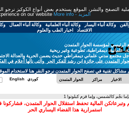
ة التصفح والنشر، الموقع يستخدم بعض أنواع الكوكيز نرجو النق
More info - المزيد
experience on our website
الفن
-
وكالة أنباء اليسار
-
وكالة أنباء العلمانية
-
وكالة أنباء العمال
-
وكا
الاقتصاد
-
اخبار الطب والعلوم
 الرئيسي لمؤسسة الحوار المتمدن
، علمانية، ديمقراطية، تطوعية وغير ربحية
ل مجتمع مدني علماني ديمقراطي حديث يضمن الحرية والعدالة الاجتم
حوار المتمدن على جائزة ابن رشد للفكر الحر والتى نالها أعلام في الفك
م مشاكل تقنية في تصفح الحوار المتمدن نرجو النقر هنا لاستخدام الموقع
كوردي
English
الاخبار
مراكز
الحوار المتمدن
إما نجْم كالشمس، وإما قزم كبلوتو! 1
 وتبرعاتكن المالية تحفظ استقلال الحوار المتمدن، فشاركونا 
استمرارية هذا الفضاء اليساري الحر