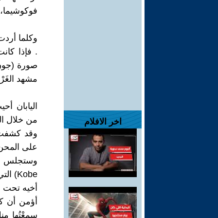
فوكوشيما، 
وكلما أردت
. فإذا كان
صورة (جون 
مشهد الغَرْ
اليابان أح
من خلال الن
اخر الافلام
وقد كشفت 
على المحن 
وستجلس في 
أخيه تحت ا
أؤمن أن كو
سمعْتُها م