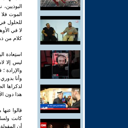
البوذيين، ن
الموت فلا 
للحلول في 
لا في الأوه
كلام من ذه
استِعادة ال
ليس إلا لا
والإرادة ؛ 
وأنا بدوري،
لذكراها ال
هذا دون ال
قالوا عنها 
كانت ولسانه
أن المقولة 