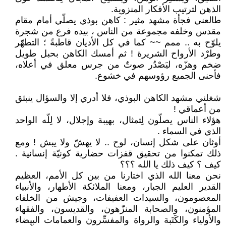
الذهن لترتيب الأفكار المنزوية.
طالعني فجأة مشهد مثير : كاهن بوذي يصلّي أمام مقام
مقدس وخلفه مجموعة من الناس ، بيده فرع من شجرة
يلوّح به .. ممم ~~ كما في كل الأديان قاطبةً ؛ التطهّر
وطرْد الأرواح الشريرة ! ثم أمسك الكاهن بحبل طويل
ضخم وهزّه، ليَصْدُر صوتٌ من جرس معلق في أعلاه،
فأحنى الجميع رؤوسهم في خشوع.
شغلني مشهد الكاهن البوذي، فلا أدري إلا والسؤال ينبثق
من أعماقي !
هؤلاء الناس يصلّون لِتمثال، بهيبة وإجلال، لا لِلّه الواحد
الذي في السماء .
أوثان على شكل إنسان، لوح .. لا يهشّ ولا يبش ! ومع
ذلك تمكنوا من تحقيق قفزات حضارية كونيّة إنسانية .
كيف ؟ كيف ذلك يا الله ؟؟؟
نحن معنا الله الذي اختارنا من بين كل الأمم، العظيم
القدير العليم الجبار، ومعنا الملائكة الأطهار، والأنبياء
المعصومون، والسيدات العفيفات، وجيش من الخلفاء
المؤمنون، والصحابة المنزّهون، والقديسون، والفقهاء
والأولياء والكَتَبة والرواة والمفسِّرون والعمامات البيضاء