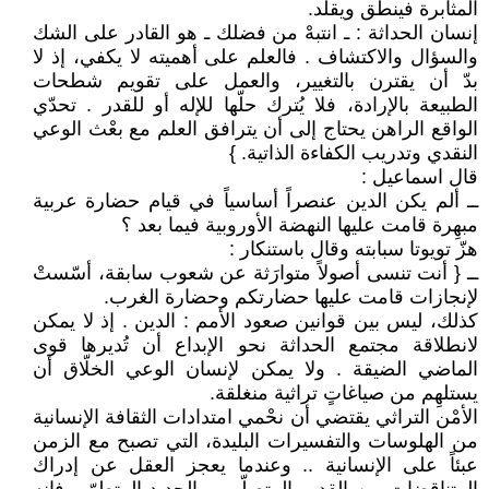
المثابرة فينطق ويقلّد.
إنسان الحداثة : ـ انتبهْ من فضلك ـ هو القادر على الشك
والسؤال والاكتشاف . فالعلم على أهميته لا يكفي، إذ لا
بدّ أن يقترن بالتغيير، والعمل على تقويم شطحات
الطبيعة بالإرادة، فلا يُترك حلّها للإله أو للقدر . تحدّي
الواقع الراهن يحتاج إلى أن يترافق العلم مع بعْث الوعي
النقدي وتدريب الكفاءة الذاتية. }
قال اسماعيل :
ــ ألم يكن الدين عنصراً أساسياً في قيام حضارة عربية
مبهِرة قامت عليها النهضة الأوروبية فيما بعد ؟
هزّ تويوتا سبابته وقال باستنكار :
ــ { أنت تنسى أصولاً متوارَثة عن شعوب سابقة، أسّستْ
لإنجازات قامت عليها حضارتكم وحضارة الغرب.
كذلك، ليس بين قوانين صعود الأمم : الدين . إذ لا يمكن
لانطلاقة مجتمع الحداثة نحو الإبداع أن تُديرها قوى
الماضي الضيقة . ولا يمكن لإنسان الوعي الخلّاق أن
يستلهِم من صياغاتٍ تراثية منغلقة.
الأمْن التراثي يقتضي أن نحْمي امتدادات الثقافة الإنسانية
من الهلوسات والتفسيرات البليدة، التي تصبح مع الزمن
عبئاً على الإنسانية .. وعندما يعجز العقل عن إدراك