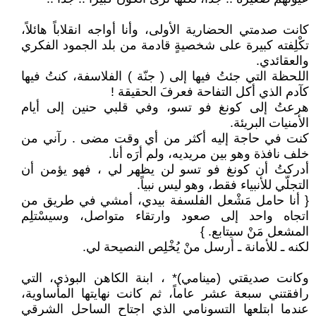
كانت صدمتي الحضارية الأولى، وأنا أواجه انقلاباً هائلاً،
تكْلِفته كبيرة على شخصيةٍ قادمة من بلد الجمود الفكري
والعقائدي.
اللحظة التي جئتُ فيها إلى ( جنّة ) الفلاسفة، كنتُ فيها
كآدم الذي أكل التفاحة فعرفَ الحقيقة !
هرعتُ إلى كونغ فو تسو، وفي قلبي حنين إلى أيام
الأمنيات البريئة.
كنت في حاجة إليه أكثر من أي وقت مضى . رآني من
خلف نافذة وهو بين مريديه، ولم أرَه أنا.
أدركتُ أن كونغ فو تسو لن يظهر لي ، فهو يؤمن أن
التجلّي للأنبياء فقط، وهو ليس نبياً.
{ أنا حامل مَشْعل الفلسفة بيدي، أمشي في طريق من
اتجاه واحد إلى صعود وارتقاء متواصل، وسيسْتلِم
المشعل مَنْ سيتابع. }
لكنه ـ للأمانة ـ أرسل منْ يُخْلِص النصيحة لي.
وكانت صديقتي (مينامي)* ، ابنة الكاهن البوذي، التي
رافقتني سبعة عشر عاماً، ثم كانت نهايتها المأساوية،
عندما ابتلعها التسونامي الذي اجتاح الساحل الشرقي