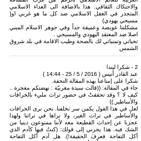
والاحتكاك الثقافي. هذا بالاضافة الى العداء الاسلامي
المتجذر في العقل الاسلامي ضد كل ما هو غربي او(
مسيحي يهودي)
مشكلتنا عويصة وعميقة جداً وفي جوهر الاسلام المبني
اصلا ضد المعتقد اليهودي والمسيحي .
تحياتي وتمنياتي لك بالصحة وطيب الاقامة في بلد شروق
الشمس
2 - شكرا ليندا
عبد القادر أنيس ( 2016 / 5 / 25 - 14:44 )
شكرا على إمتاعنا بهذه المقالة التحفة.
جاء في المقالة: ((قالت سيدة مغربيّة : نهضتكم معجزة ..
كيف لا ؟ وقد تحققتْ في حضور تراث مليء بالخرافات
والأساطير.))
لعل في هذا القول يكمن سر تخلفنا. نحن نرى الخرافات
والأساطير في تراث الغير، ولا نراها في تراثنا ولهذا
عجزنا عن إحداث القطيعة معه لأننا ممنوعون دينيا من
الشك فيه. هذا يجرني إلى قولك: (كنتُ فيها كآدم الذي
أكل التفاحة فعرفَ الحقيقة!). هل آدم أكل التفاحة