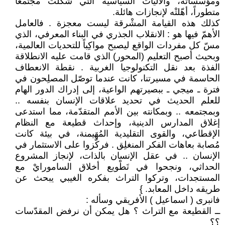
ومؤسساته، والآليات السياسية التي شكّلتْ مجتمعاً
متطوراً، أهّلتْه لإنجازات هائلة.
كذلك هذه القيامة المشْرقة ليست معجزة . فالعامل
الأهمّ فيها هو : الانقلاب الجذري في البناء المعرفي، الذي
مسّ كل مفردات الواقع ليصبح مواكِباً للتحديات العالمية،
وبحيث أصبح التعليم (المحور) الذي قامت عليه الانطلاقة
الفذة بعد نقل التكنولوجيا الغربية . نقطة الانعطاف
الحاسمة في مسيرتنا، كانت عندما توصّل المصلِحون في
فترة ـ ميجي ـ ببصيرتهم الواعية، إلى إدراك الدور الهام
للعلم الحديث في تحديد علاقات الإنسان بنفسه ..
وبمجتمعه .. وبمكانته بين الأمم المتقدّمة، مما استدعى
إغلاق المدارس الدينية، وإحداث قطيعة مع النظام
الإقطاعي، والقوى التقليدية المُهَيمنة، في بيئة كانت
مُصابة بعاهات الفكر المنغلِق . فركّزوا على الاستثمار في
الإنسان .. في عقل الإنسان بالذات، لإنجاز المشروع
الحداثي، ونجحوا في تَطْويع أخلاق السامورايْ مع
المستجدات، وتركوا التراث بفكره الغيبي يبحث عن
طريقه داخل المعابد. }
فانبرى ( اسماعيل ) الأفريقي وسأله :
ــ القطيعة مع التراث ؟ هل يمكن أن نرفض المقدّسات
؟؟