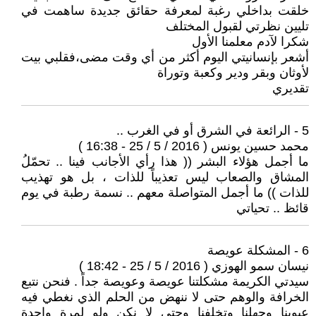
خلقت بداخلي رغبة لمعرفة حقائق جديدة ساهمت في
تليين نظرتي لقبول المختلف
شكرا لآدم معلمنا الأول
أشعر بإنسانيتي اليوم أكثر من أي وقت مضى،فقلبي بيت
لأوثان وبقر ودير وكعبة وتوراة
تقديري
5 - الرائعة في الشرق أو في الغرب ..
محمد حسين يونس ( 2016 / 5 / 25 - 16:38 )
ما أجمل هؤلاء البشر (( هذا رأي الأجانب فينا .. تحمّلُ
المشاق والصعاب ليس تعذيباً للذات ، بل هو تهذيب
للذات )) ما أجمل المتواصلة معهم .. نسمة رطبة في يوم
قائظ .. تحياتي
6 - المشكلة عويصة
نيسان سمو الهوزي ( 2016 / 5 / 25 - 18:42 )
سيدتي الكريمة مشكلتنا عويصة وعويصة جداً . فنحن نتبع
الخرافة والوهم حتى لا ننهض من الحلم الذي نغطي فيه
عيوبنا وجهلنا وتخلفنا وحتى لا نكن ولو لمرة واحدة