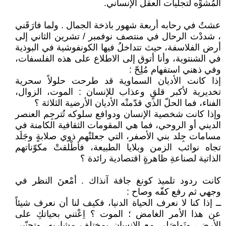
المُشوِّه لتجلّيات العقل الإنساني.
عشتُ في رحابه أربعة شهور باذخة الجمال . ولما فارَقَني
، شددْت الرحال في منتصف نوفمبر / تشرين الثاني إلى
أرض الفلاسفة، حيث تتداخلُ فيها الكونفوشية في البوذية
في الشنتوية، وأنا أتوق إلى الاطلاع على هذه الفلسفات،
وفي ذهني استفهام مُلِحّ :
إذا كانت الأديان السماوية قد طرحت حلولاً سحرية
تخديرية لأكبر قلقٍ وعذاب للإنسان : الموت، الزوال،
الفناء، فما الحلّ الذي قدّمتْه الأديان الأرضية الثلاثة ؟
وإذا كانت شخصية الإنسان ودوافع سلوكه تُترجِم العنصر
الديني أو الروحي، فما هي المقومات الثقافية الكامنة في
مسامات جِلد بني الأصفر، التي جعلتْهم ذوي صلابةٍ وجَلَد
تجاه نوائب الزمن وبلايا الطبيعة، فأطْلقتْ مكوّناتهم
الذاتية لصناعةِ ظاهرةٍ اقتصادية رائدة ؟
كانت ردود تلميذ كونغ جافة آنذاك . أمْعنَ النظر في
وجهي ثم رفع كفّه وصاح :
ــ إذا كنا لا نعرف الحياة الدنيا، فكيف لنا أن نعرف شيئاً
عن هذا الأمر الغامض ؛ الموت ؟ اِعْتني بحياتكِ على
الأرض، وتَواصَلي مع الإنسان بمختلف مشاربه، وتجنّبي