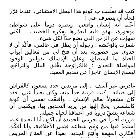
كنت قد تعلّقت ب كونغ هذا البطل الاستثنائي، عندما قرّر
فجأة أن ينصرف عني !
أعْلم أنه إنسان واقعي، ونظره دوماً على شواطئ
مهجورة، يهفو قلبه ليعمّرها بفكره الخصيب .. لكني
سهوْت عن الزمن الذي يضع حدّاً لكل شيء.
شعرْت بالوَحْشة . رجوتُه أن يظل في عالمي، فأكّد أن لا
جدوى من حضوره، بعد أن فتحَ لي من مَغاليق أبواب
الحياة ما استطاع، وعليّ الإمساك بقوانين الوجود
لِمواصلة التحدي ؛ فالمُراوَحة تخْلق الملل والتراجُع،
ليصبح الإنسان عاجزاً عن تقديم المفيد.
غادرني غير آسف .. إلى مريدين جدد يسعون كالفَراش
إلى ضيائه . كنت قريبة جداً منه، وكان بعيداً عني، فقد
كان مشغولاً بعالم الإنسان . وأقنعْت نفسي أن كونغ
كالشمس، يحجّ إليها من يريد التحديق بها، ويكفيني أن
شعاعه يشقّ دروباً في أعماقنا لحياة جميلة.
قررت أخيراً في تجربتي الجديدة أن أكون أنا البعيدة عنه،
أستمدّ فيها من وَهَج شعاعه قِيَمي الأخلاقية، وأنا أفكّك
أفكاري العتيقة وأنتِج الجديد، بعيداً عن المناخ المريض