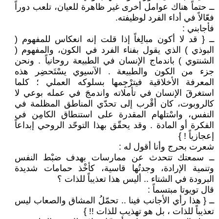
ــ حتماً هناك عوامل أخرى غير ظاهرة للعيان، تلعب دوراً
فعّالاً في أداء الفرد لوظيفته.
فأجابني :
ــ { قد لا أكون مبالِغاً إذا قلت إنه انعكاس للمفهوم (
البوذي ) الذي يقول بفناء الفرد في الكون، والمفهوم (
الشنتوي ) باندماج الإنسان في الطبيعة روحانياً . ونحن
جزء من الكون والطبيعة . الآسيوي يسْتَحضِر هذه
المعرفة الأخلاقية فيترْجِمها بسلوكه العملي ؛ كلما
استغرقَ الإنسان في تأملاته واندمجَ في عمله بوعي لا
كالروبوت، كان أقْرب إلى تحدّي المناطق المظلمة في
النفس، واسْتلهام المقدرة على استنطاق الكامِن في
الفكرة أو المادة . وقد يحقّق بهذا التوحّد الروحي إبداعاً
إعجازياً ! }
شعرت بحرج وأنا أقول له :
ــ سمعتك تتحدث عن ممارسات بهدف ضبْط النفس
وتنمية الإرادة، وجدتُها قاسية، كأخْذ حمامات شديدة
البرودة في الشتاء .. أليس هذا تعذيباً للذات ؟
قال تويوتا مبتسماً :
ــ { هذا رأي الأجانب فينا .. تحمّلُ المشاق والصعاب ليس
تعذيباً للذات ، بل هو تهذيب للذات !! }