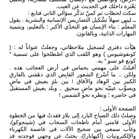
بَعْثرة داخلك في الحديث عن الغيب.
سكتَ لحظات ثم كمنْ تذكّر سؤالي الثاني فتابع :
ــ ليس سهلاً تشْكيل التضاريس الإنسانية والبشرية . يقول
المعلِّم : بناء الإنسان هو التحدّي الأكبر : بالتعليم، وبتنمية
المهارات الذاتية، وبالقانون.
هيّأت دفتري لتسجيل ملاحظاتي، وجعلتُ عنواناً له : (
كونفوشيوس ) وهو اللقب الذي اصْطلحوا على تسمية "
كونغ فو تسو " به.
أقبلتُ على مهمتي بحماس في أرض العجائب هذه .
ولكن .. ما أسْرع الشعور القابِض الذي دهَمَني بالفارق
الكبير بين الوِهاد والآفاق ! بين بلدٍ يعيش في ماضٍ
ويصوِّب عينَيْه نحو ماضٍ سحيق .. وبلد يعيش المستقبل
في حاضره ؛ ونظره نحو الشمس !
الصفحة الأولى :
وصلتُ ذلك الصباح البارد إلى بلادٍ فقدتُ فيها من الخطوة
الأولى قامتي أمام ناطحات السحاب في (شينجوكو)،
وغاب سمعي بين ضجيج الآلات في عاصمة الكهرباء
والإلكترونيات (أكيهابارا)، بحثتُ عن وجهي فوجدته قد