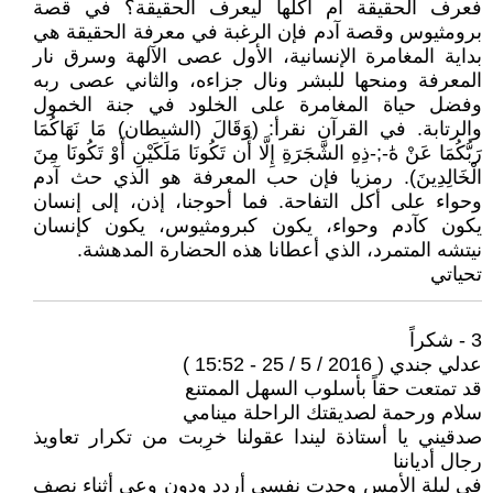
فعرف الحقيقة أم أكلها ليعرف الحقيقة؟ في قصة
برومثيوس وقصة آدم فإن الرغبة في معرفة الحقيقة هي
بداية المغامرة الإنسانية، الأول عصى الآلهة وسرق نار
المعرفة ومنحها للبشر ونال جزاءه، والثاني عصى ربه
وفضل حياة المغامرة على الخلود في جنة الخمول
والرتابة. في القرآن نقرأ: (وَقَالَ (الشيطان) مَا نَهَاكُمَا
رَبُّكُمَا عَنْ هَٰ-;-ذِهِ الشَّجَرَةِ إِلَّا أَن تَكُونَا مَلَكَيْنِ أَوْ تَكُونَا مِنَ
الْخَالِدِينَ). رمزيا فإن حب المعرفة هو الذي حث آدم
وحواء على أكل التفاحة. فما أحوجنا، إذن، إلى إنسان
يكون كآدم وحواء، يكون كبرومثيوس، يكون كإنسان
نيتشه المتمرد، الذي أعطانا هذه الحضارة المدهشة.
تحياتي
3 - شكراً
عدلي جندي ( 2016 / 5 / 25 - 15:52 )
قد تمتعت حقاً بأسلوب السهل الممتنع
سلام ورحمة لصديقتك الراحلة مينامي
صدقيني يا أستاذة ليندا عقولنا خرِبت من تكرار تعاويذ
رجال أدياننا
في ليلة الأمس وجدت نفسي أردد ودون وعي أثناء نصف