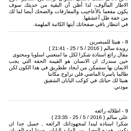
الاطار المألوف، لذا أظن أن البقية من حديثك سوف
يكون مفعما بالأعاجيب والمفارقات والضحك أيضا لما لك
من خفة ظل أعشقها.
في انتظار باقي صفحاتك أيتها الكاتبة الملهمة.
8 - هنيئا للمبصرين
رويدة سالم ( 2016 / 5 / 25 - 21:41 )
مقال رائع استاذة شكرا لكل ما امتعتني اسلوبا ومحتوى
حين سندرك ان الانسان هو القيمة الحقة التي يجب
الايمان بها سنتمكن من ايجاد ططريق في هذا الكون لكن
طالما ياسرنا الماضي فلن نراوح مكاننا
هنيئا لك حياتك في كوكب اليابان الشقيق
مودتي
9 - اطلاله رائعه
على سالم ( 2016 / 5 / 25 - 23:35 )
شكرا استاذه ليندا لمجهوداتك الرائعه , جميل جدا ان
تكونى همزه الوصل بين المارد اليابانى وبيننا امه العربان