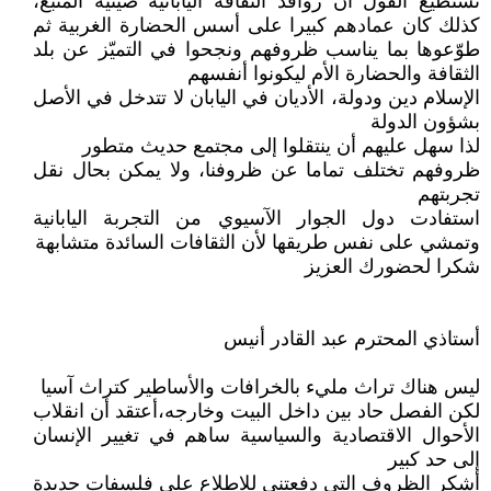
تستطيع القول أن روافد الثقافة اليابانية صينية المنبع،
كذلك كان عمادهم كبيرا على أسس الحضارة الغربية ثم
طوّعوها بما يناسب ظروفهم ونجحوا في التميّز عن بلد
الثقافة والحضارة الأم ليكونوا أنفسهم
الإسلام دين ودولة، الأديان في اليابان لا تتدخل في الأصل
بشؤون الدولة
لذا سهل عليهم أن ينتقلوا إلى مجتمع حديث متطور
ظروفهم تختلف تماما عن ظروفنا، ولا يمكن بحال نقل
تجربتهم
استفادت دول الجوار الآسيوي من التجربة اليابانية
وتمشي على نفس طريقها لأن الثقافات السائدة متشابهة
شكرا لحضورك العزيز
أستاذي المحترم عبد القادر أنيس
ليس هناك تراث مليء بالخرافات والأساطير كتراث آسيا
لكن الفصل حاد بين داخل البيت وخارجه،أعتقد أن انقلاب
الأحوال الاقتصادية والسياسية ساهم في تغيير الإنسان
إلى حد كبير
أشكر الظروف التي دفعتني للاطلاع على فلسفات جديدة