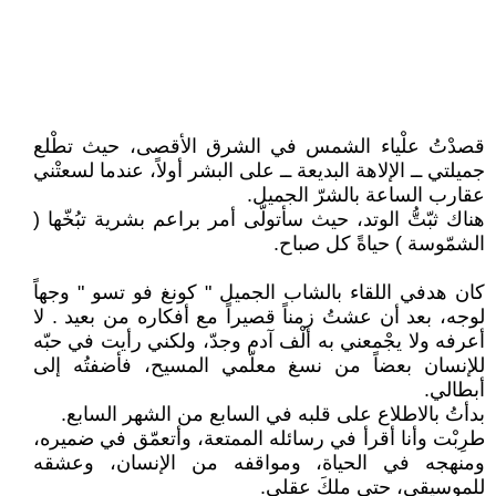
قصدْتُ علْياء الشمس في الشرق الأقصى، حيث تطْلع
جميلتي ــ الإلاهة البديعة ــ على البشر أولاً، عندما لسعتْني
عقارب الساعة بالشرّ الجميل.
هناك ثبّتُّ الوتد، حيث سأتولّى أمر براعم بشرية تبُخّها (
الشمّوسة ) حياةً كل صباح.
كان هدفي اللقاء بالشاب الجميل " كونغ فو تسو " وجهاً
لوجه، بعد أن عشتُ زمناً قصيراً مع أفكاره من بعيد . لا
أعرفه ولا يجْمعني به ألْف آدم وجدّ، ولكني رأيت في حبّه
للإنسان بعضاً من نسغ معلّمي المسيح، فأضفتُه إلى
أبطالي.
بدأتُ بالاطلاع على قلبه في السابع من الشهر السابع.
طرِبْت وأنا أقرأ في رسائله الممتعة، وأتعمّق في ضميره،
ومنهجه في الحياة، ومواقفه من الإنسان، وعشقه
للموسيقى، حتى ملكَ عقلي.