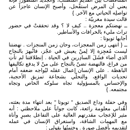
المتناقضات بين القديم المتصلّب، والجديد المتطوّر، فإنه
يعني أن المرض استفْحل، وأصبح الإنسان عاجزاً عن
تواصلِه الحياتي مع الآخر. }
قالت سيدة مغربيّة :
ــ نهضتكم معجزة .. كيف لا ؟ وقد تحققتْ في حضور
تراث مليء بالخرافات والأساطير.
أجابها تويوتا :
ــ { انتهى زمن المعجزات، وحان زمن المنجزات . نهضتنا
ليست مُعجِزة إلا لِمنْ يعيش في عجْز، فانْبهرَ بالنجاح
الذي أضاء فشَلَ السادِرين في الحياة . اِنطلاقتنا لم تأتِ
من فراغ، فالنهضة تضنّ بالنجاح على منْ لا يدفع تكاليفها
الباهظة . على الإنسان إعمال عقله ليُواجه ضعفه أمام
تحديات الواقع، والتحلّي بشجاعة تمزيق الأحجبة،
والإحساس بالمسؤولية تجاه سلوكه الخاص وتجاه
مجتمعه. }
وفي حفلة وداع الصديق " تويوتا " بعد انتهاء مدة بعثته،
أهْداني معلومة رائعة، كانت جواباً على ملاحظتي : أنه
مثير للإعجاب مقدرتهم العالية على التفاعل بصبرٍ وأناة
مع المهمات الشاقة، واستغراق الإنسان في عمله
لتقديمه بأفضل صورة . وختمتُها بقولي :