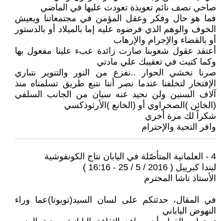
صاحي نصف نائم تعويذة تعودت عليها في الماضي
فما هو حال وفكر وعقل المؤمن في مجتمعاتنا ويعيش
الخوف والوهم الذي فرضوه عليه إما بالميلاد أو بالدستور
أو بالقضاء والإجرام والإرهاب
أعتقد عقول شعوبنا صارت زائدة عبء علينا مفعول بها
وكما كتبت في تعقيبك علي مادتي
صرنا نخشي الحوار ..نفزع من النور والتنوير نتباري
الإفتخار لتخلفنا عندما نصر أننا نتبع طريق تسلمناه منذ
آلاف السنين ولن نحيد عنه سيان من الجانب السلفي
(الخائن )الصحراوي أو (الخانع )الأرثوذكسي
شكراً لك مرة أخري
وافر التحية والإحترام
4 - العلمانية المتأصّلة في اليابان نتاج الكونفوشية
ليندا كبرييل ( 2016 / 5 / 25 - 16:16 )
الأستاذ ناشا المحترم
في المقال، حدثتكم على لسان السيد(تويوتا)عما وراء
النهوض الياباني