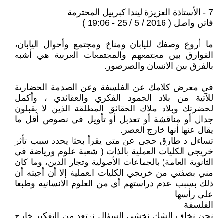
7 - الأستاذة العزيزة ليندا كبرييل المحترمة
فاتن واصل ( 2016 / 5 / 25 - 19:06 )
ما أروع وصفك لليابان ومناخ ومجتمع وأحوال اليابان،
الفوارق بين مجتمعهم والمجتمعات العربية هي أشبه
بالفرق بين الانسان والصرصور.
في معرض كلامك عن الفلسفة وعن الصدمة الحضارية
للآتية من بلاد الجمود الفكري والعقائدي ، وأكمل
لحضرتك وبلاد ملاك الحقائق المطلقة الذين لا يقبلون
جدال أو مناقشة أو تعديل أو تأويل في نصوص أقل ما
يقال عنها أنها خارج العصر.
تساءل د طارق حجي عن متى يقرأ بحثا يحدد سبب تأثر
خريجي الكليات العملية بالذات ( شعبة علوم ورياضة في
الثانوية العامة) بالجماعات الأصولية وتجار الدين، وما كان
مني بصفتي من خريجي الكليات العملية إلا أن أجبته أن
ذلك بسبب عدم دراستهم أي من العلوم الانسانية وطبعا
على رأسها
الفلسفة
نحن نخاف الشك نخشى السؤال نرتعد من التفكير خارج