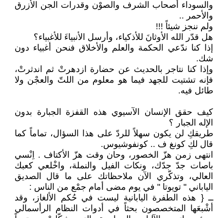
والسوداء أصحاب الشرف والصوْن وقدرات الجن الأزرق
والأحمر ..
ولم ننجز شيئاً !!!
هل قدّر الله الأوثانَ للأذكياء، وأرسل الأنبياءَ للأغبياء؟
إذا كنا ندّعي الحكمة والعلم والأخلاق فنحن أغبياء دون
شك.
وإذا كنا نتاجر بالحديث عن حضارة ازدهرتْ ثم اندثرتْ،
فإنه تشتيت للجهد فيما هو معلوم من اللتّ والعجْن ولا
طائل فيه.
كيف حقق الإنسان الآسيوي هذه القفزة الجبارة بدون
الإله الجبار ؟
طريقكِ لن يكون سهلاً للردّ على هذا السؤال، تماماً كما
قال لكِ كونغ ف .. كونفوشيوس.
انتهى زمن هزّ الخصور، وحان وقت هزّ الأكتاف . اِنْسي
باصات جدّ جدّك، ونكات الفيل والنملة، واخْلعي كعبك
العالي، وتذكّري الآن ملاحظاتك على ما قال الصديق
الياباني " تويوتا " في يوم مضى أمام جمْع من الناس :
ــ { هذه الطفرة اليابانية ليست في حُكم الألغاز، وقد
أشْبعَها المتخصصون بحثاً في أدوات النظام الرأسمالي