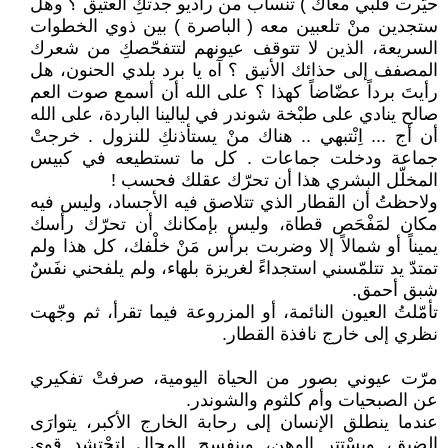
حيّرت قلبي معاك ) تنساب من راديو جدتكِ العتيق ؟ وهل
ستجدين منْ تلعبين معه ( الباصرة ) بين ذوي الخطوات
السريعة، الذين لا تتوقف عيونهم لتتفحّصكِ من شعرك
المصفف إلى حذائك الأنيق ؟ آه يا برد بلدي الحنون، هل
رأيتَ برداً عضّاضاً كهذا ؟ على الله أن أسمع صوت العم
صالح ينادي على طبْخة شوندر في ليالينا الباردة، على الله
أن أج ... اِنْتبهي .. هناك منْ يستأذنكِ للنزول . خرجتْ
جماعة ودخلت جماعات . كل ما تستطيعه في كبيس
المخلّل البشري هذا أن تحرّك عقلك فحسب !
ولاحظتُ أن القطار الذي تتلاصق فيه الأجساد، وليس فيه
مكان لمَفْحَص قطاة، وليس بإمكانك أن تحرّك رأسك
يميناً أو شمالاً إلا وضربت برأس مَنْ خلْفك، كل هذا ولم
تمتدّ يد تتلمّسني استجداءً لغريزة بلهاء، ولم يلفحني نفَسٌ
شبق أحمق.
تأمّلتُ العيون النائمة، أو المزروعة فيما تقرأ، ثم وجّهت
نظري إلى خارج نافذة القطار.
مرّت عيوني بصور من الحياة اليومية، صرفتْ تفكيري
عن الصبحيات وأم كلثوم والشوندر.
عندما ينطلق الإنسان إلى رحابة الخارج الأكبر، يتوارَى
الضيق، ويسْتتِر الوهن، وينفسِح المجال لِتحْتشد قوى