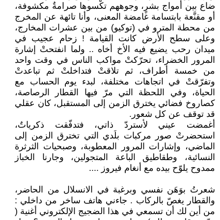
ضاع بين أمواج بشرٍ، وجوههم تكْسوها صرامةٌ مكشوفة،
أو مقنَّعة بابتسامة غامضة المعنى، وأنا تائهة عن المخرج
من محطة المترو في (توكيو) من بين عشرات المخارج،
وعلى سطح الأرض كانت القيامة ! زحام عجيب في
ميدان رحب يضيع فيه الأخ أخاه .. ولما انفتحتْ إشارة
المرور الخضراء، تحرّكتْ مواكب الناس في وقت واحد
من خمسة أطراف، ثم تلاقتْ فتداخلتْ ثم تباعدتْ
وتفرّقتْ في اتجاهات مختلفة، لبدء يوم الحساب مع
الحياة، وفي اللحظة التي مرّ فيها القطار الرصاصة،
كصاروخ فضائي يخترق الزمن إلى المستقبل، كان عقلي
قد توقف عن كل شعور.
أغمضت عيني لأستردّ ذاتي، فتدفّقت ذكرياتٌ،
استحضرتْ صور مركبات بلَدي التي تخترق الزمن إلى
الماضي، وإشارات المرور المعطوبة، وصبحيات الثرثرة
النسائية، وطقاطيق الباعة المتجولين، وجارنا الخباز
ممدوح يلوّح بيده مع أنغام فيروز ....
شعرتُ بوَهَن نفسي وبرغبة في الانسلال من الحاضر،
والقطار يغصّ بالركاب . جاءني هاتف ساخر من داخلي :
من أين لك أن تسمعي في هذا الضجيج الإلكتروني أغنية (