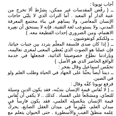
أجاب تويوتا :
ــ { رفْض المقدسات غير ممكن، بِشرْط ألا تخرج من
عتبة الدار أو المعبد . أما التراث الذي لا يلبّي حاجات
الإنسان المعاصر، ولا يساهِم في بناء مجتمع المعرفة
المدني، ولا يستوعِب لغة التقنية، فإنه لا يستحق أن نعِيره
الاهتمام، ومن الضروري إحداث القطيعة معه. }
ــ ولكنكم كونفوشيون ..
ــ { إذا كان صدى فلسفة المعلّم يتردد بين جنبات حياتنا،
فإن عملنا هو الصوت الذي يُعطي المعنى لمغزى تعاليمه،
وبإرادتنا نطوِّع خصوصيتنا الذاتية، فنجعلها في خدمة
الواقع الحاضر الذي هو الأصل. }
تحمّس اسماعيل وقال بفخر :
ــ ديننا أيضاً يحثّنا على الجهاد في الحياة وطلب العلم ولو
في الصين.
فرفع تويوتا كفّه وقال :
ــ { لا تُقاس قيمة الإنسان بتديّنه، فقد يكون الدين وسيلة
للتعدّي، ومشجّعاً على الفساد . كذلك .. لا يكفي أن تُقاس
قيمة الإنسان بتحْصيله العلمي، فقد يكون فارِساً في
ميدان العلم، مُنْهزِماً في ميدان العقل الصانِع، يحركّ
عِلمه منطقُ الغيب والأسطورة . حتى الحيوان يتعلم مع