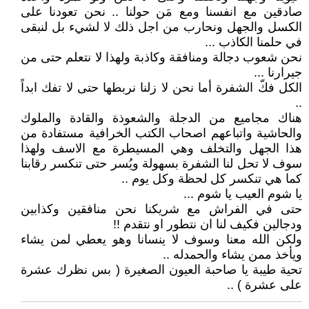
صادقين مع انفسنا ومع مَن حولنا .. نحن تعودنا على
الكسل والجهل ونحارب من اجل ذلك لا لشيء بل لنبقى
في حلمنا الكاذب ...
نحن شعوب دجالة ومنافقة وكاذبة ولهذا لا نتعلم حتى من
جيرارنا ...
الكل فكّ الشفرة أما نحن لا زلنا نربطها حتى لا تفك ابداً
..
هناك مجاميع من الدجلة والشعوذة والقادة والملوك
والحاشية واتباعهم اصحاب الكتب الخرافية مستفادة من
هذا الجهل والتخلف وهي المسيطرة مع الاسف ولهذا
سوف لا تحل لنا الشفرة بسهولة ويُسر حتى تنكسر رقابنا
كما هي تنكسر كل لحظة وكل يوم ..
يا شوم العيب يا شوم ...
حتى في الفراش مع شريكنا نحن منافقين وكذابين
ودجالين فكيف لنا ان نتطور او نتقدم !!
ولكن الله معنا وسوف لا ينسانا وهو يعطي لمن يشاء
ويأخذ ممن يشاء والحمدله ..
تحية طيبة يا صاحبة العيون الصغيرة ( بس نظرك عشرة
على عشرة ) ..