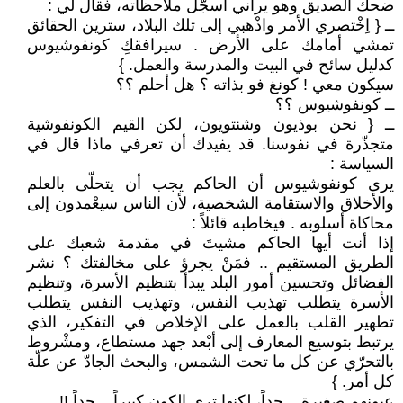
ضحك الصديق وهو يراني أسجّل ملاحظاته، فقال لي :
ــ { اِخْتصري الأمر واذْهبي إلى تلك البلاد، سترين الحقائق
تمشي أمامك على الأرض . سيرافقكِ كونفوشيوس
كدليل سائح في البيت والمدرسة والعمل. }
سيكون معي ! كونغ فو بذاته ؟ هل أحلم ؟؟
ــ كونفوشيوس ؟؟
ــ { نحن بوذيون وشنتويون، لكن القيم الكونفوشية
متجذّرة في نفوسنا. قد يفيدك أن تعرفي ماذا قال في
السياسة :
يرى كونفوشيوس أن الحاكم يجب أن يتحلّى بالعلم
والأخلاق والاستقامة الشخصية، لأن الناس سيعْمدون إلى
محاكاة أسلوبه . فيخاطبه قائلاً :
إذا أنت أيها الحاكم مشيتَ في مقدمة شعبك على
الطريق المستقيم .. فمَنْ يجرؤ على مخالفتك ؟ نشر
الفضائل وتحسين أمور البلد يبدأ بتنظيم الأسرة، وتنظيم
الأسرة يتطلب تهذيب النفس، وتهذيب النفس يتطلب
تطهير القلب بالعمل على الإخلاص في التفكير، الذي
يرتبط بتوسيع المعارف إلى أبْعد جهد مستطاع، ومشْروط
بالتحرّي عن كل ما تحت الشمس، والبحث الجادّ عن علّة
كل أمر. }
عيونهم صغيرة .. جداً، لكنها ترى الكون كبيراً .. جداً !!