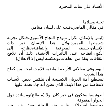
الأستاذ علي سالم المحترم
تحية وسلاما
في مقالي الماضي،قلت على لسان مينامي
(ليس بالإمكان تكرار نموذج النجاح الآسيوي،فلكل تجربة
شروطها المميزة،ولأن هذا الإنسان غير ذلك
الإنسان،خلفيته المعرفية والثقافية،نظرته إلى
الكون،انفتاحه على التأثيرات الأجنبية، ذلك أن تلاقح
الثقافات ينقذ من العاهات،وبعكسه ليس إلا الانغلاق)
اليوم وفي مقالاتي الأربعة الماضية قدّمت لمحة من كفاح
هذا الشعب
تستطيع أمة العربان الكسيحة أن تتلمّس بعض الأسباب
لانتفاضة من هذا الابتلاء الذي تظن أنه جاء نعمة عليها
أندونيسيا ستكون في خبر كان لولا (مصالح)ومساندة دول
الجوار المتفوقة
مجتمعها استهلاكي فاسد حتى النخاع يعيش على خير