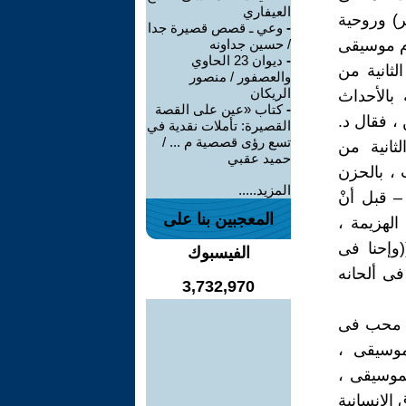
العيفاري
) وروحية
-
وعي ـ قصص قصيرة جدا
ام موسيقى
/ حسين جداونه
-
ديوان 23 الحاوي
ثانية من
والعصفور / منصور
الريكان
بالأحداث
-
كتاب «عين على القصة
 فقال د.
القصيرة: تأملات نقدية في
تسع رؤى قصصية م ... /
ثانية من
حميد عقبي
 ، بالحزن
المزيد.....
– قبل أنْ
المعجبين بنا على
الهزيمة ،
وإحنا فى
الفيسبوك
فى ألحانه
3,732,970
نا محب فى
موسيقى ،
لموسيقى ،
 الإنسانية