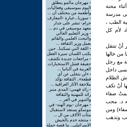
-
مهرجان مالمو ينطلق
ثناء محنة
اليوم بموسيقى وفعاليات
وأطعمة من مختلف أن ...
فى مدرسة
-
سوريا...عبارة -المعازف
ية الطب ،
حرام- تنشر على جدار
معهد موسيقي في دم ...
د لأم كل
-
وزير التعليم العالي
والبحث العلمي والقائم
بعمل وزير الثقافة ...
أنْ تنتقل
-
اللغة التي تسكننا.. حين
 من خالها
يكتب اللسان سيرة العقل
-
مراجعات جديدة تكشف
مة مع رجل
حقيقة فشل الاستخبارات
الغربية في ألبانيا ...
نفسى داخل
-
«لن نتخلى عن أي
ش الظلام
قطعة».. الثقافة تؤكد
ملاحقة الآثار العراقية ...
ا أنْ تكف
-
رائد فهمي: المدى منبر
متْ صفاء
رائد للمهنية والثقافة
والتنوير في العر ...
ه د. محب
-
مهرجان -يوم الهند- في
صفاء) ومن
موسكو يستعد لاستقبال
مئات الآلاف من ال ...
حب وتذهب
-
منتجه خدم بالجيش
الإسرائيلي.. ما قصة حملة