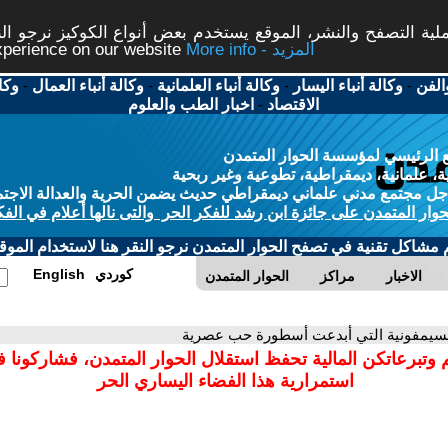
ة التصفح والنشر، الموقع يستخدم بعض أنواع الكوكيز نرجو النق
More info - المزيد
experience on our website
الفن
-
وكالة أنباء اليسار
-
وكالة أنباء العلمانية
-
وكالة أنباء العمال
-
وكا
الاقتصاد
-
اخبار الطب والعلوم
 الرئيسي لمؤسسة الحوار المتمدن
، علمانية، ديمقراطية، تطوعية وغير ربحية
ل مجتمع مدني علماني ديمقراطي حديث يضمن الحرية والعدالة الاجتم
حوار المتمدن على جائزة ابن رشد للفكر الحر والتى نالها أعلام في الفك
م مشاكل تقنية في تصفح الحوار المتمدن نرجو النقر هنا لاستخدام الموقع
كوردي
English
الاخبار
مراكز
الحوار المتمدن
لسيمفونية التي أبدعت أسطورة حب عصرية
 وتبرعاتكن المالية تحفظ استقلال الحوار المتمدن، فشاركونا 
استمرارية هذا الفضاء اليساري الحر