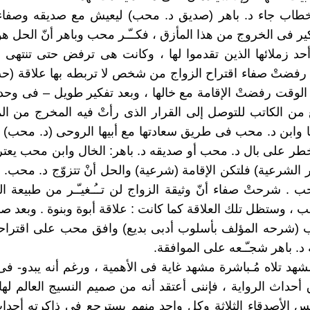
لخطاب جاء د. باهر (صديق د. محب) ليعيش مع صديقه وصفا
فكير فى الخروج من هذا المأزق ، فكــّـر محب وباهر أنّ الحل هو 
د زملائها الذين تقدموا لها ، وكانت هى ترفض حتى تنتهى 
، رفضتْ صفاء اقتراح الزواج من شخص لا تربطه بها علاقة (ح
وقت رفضتْ الإقامة مع خالها ، وبعد تفكير طويل – فى وحد
ن الكاتب للتوصل إلى القرار الذى رأتْ فيه المخرج من ال
 وابن د. محب فى طريق سعادتها مع أبيها الروحى (د. محب) أ
يخطر على بال د. محب أو صديقه د. باهر: الخال وابن محب يع
ر الشرعية) فلتكن الإقامة (شرعية) والحل أنْ تتزوّج د. محب. ك
ب . شرحتْ صفاء أنّ وثيقة الزواج لن تــُـغيـّـر من طبيعة الع
ب ، وستظل تلك العلاقة كما كانت : علاقة أبوة وبنوة . وبعد 
ب (شرحه المؤلف بأسلوب أدبى بديع) وافق محب على اقتراحه
د. باهر شجـّـعه على الموافقة.
مشهد تلاه مُـباشرة مشهد غاية فى الأهمية ، ورغم أنه يبدو- ف
أحداث الرواية ، فإننى أعتقد أنه من صميم النسيج العالم لها
 الأصدقاء الثلاثة وكل واحد منهم يسترجع فى ذاكرته أحدا