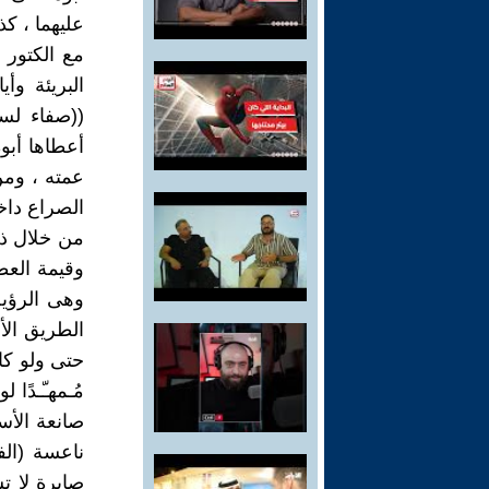
عليهما ، ك
مع الكتور 
البريئة وأ
((صفاء لس
أعطاها أبوه
عمته ، ومن
الصراع داخ
من خلال ذل
وقيمة العط
وهى الرؤية
الطريق الأ
حتى ولو كا
مُـمهـّـدً
صانعة الأ
ناعسة (الف
صابرة لا ت