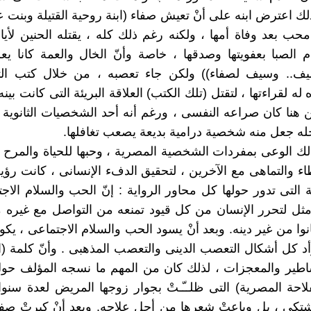
ذلك اعترض ابنه على أنْ تعيش صفاء (ابنة روحية القتيلة وبنت
محب بعد وفاة أمها ، ولكنه رغم ذلك كله ، يقتله الحنين لأيا
يام الصبا بعفويتها وصدقها ، خاصة وأنّ الخال والعمة كانا ي
يف.. وسيف لصفاء)) ولكن جاء تعصبه ، من خلال كتب الت
 له لقراءتها ، لتقتل (تلك الكتب) العلاقة البريئة التى كانت بين
 هنا كان صراعه النفسى ، ورغم أنه أحد الشخصيات الثانوية ،
له جعل منه شخصية درامية بديعة يصعب تغافلها.
ك الوعى بمفردات الشخصية المصرية ، وحبها للحياة والمرح و
اء والتماهى مع الآخرين ، لتحقيق الدفء الإنسانى ، كانت رؤية
 التى تدور حولها كل محاور الرواية : إنّ الحب والسلام الاج
مثل لتحرر الإنسان من كل قيود تمنعه من التواصل مع غيره 
نوا من غير دينه. وبعد أنْ يسود الحب والسلام الاجتماعى ، يك
ا لوأد كل أشكال التعصب الدينى والتعصب المذهبى . وأنّ كلمة 
ساطير والمعجزات ، لذلك كان من المهم ما نسجه المؤلف ح
لاحة المصرية) التى ظلــّـتْ بجوار زوجها المريض لعدة سن
شتكى ، بل وباعتْ شعرها من أجل علاجه. وبعد أنْ كبرتْ صف