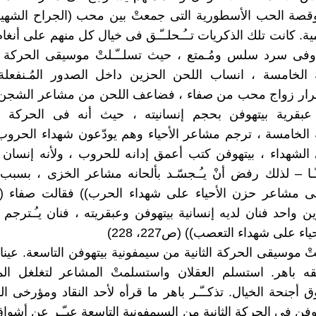
وقصة الحب الأسطورية التى جمعتْ بين محب (الجراح الشهير
مية. كانت تلك الذكريات تــُـحلــّـق فى خيال كل منهم على أنغ
وفى سرد سلس ومُـمتع ، حيث تسلــّـلتْ موسيقى الحركة ال
 الخامسة ، انساب اللحن الحزين داخل الصدور المُـنفعلة 
وقرار زواج محب من صفاء ، فضاعف اللحن من مشاعر الشجن ،
ّ عبقرية بيتهوفن بحجم إنسانيته ، حيث أنه فى الحركة ال
 الخامسة ، ترجم مشاعر الأحياء وهم يودّعون شهداء الحروب
 الشهداء ، بيتهوفن كتب أعمق إدانه للحروب ، ولأنه إنسان 
ـًـا – لذلك رفض أنْ يـُـجسّـد بألحانه مشاعر الخزى ، بسبب 
على مشاعر حزن الأحياء على شهداء الحرب)) فقالت صفاء ((
 واحد فنان لديه إنسانية بيتهوفن وعبقريته ، فنان يـُـترجم 
ء على شهداء التعصب)) (ص227، 228)
ـقتْ موسيقى الحركة الثانية من سيمفونية بيتهوفن التاسعة. عي
قه باهر. استسلم العقلان واستسلمتْ المشاعر لتغلغل ال
وق أجنحة الخيال. تذكــّـر باهر ما قرأه لأحد النقاد ومؤرخى ا
وفن فى الحركة الثانية من السيمفونية التاسعة عبـّـر عن أشواق