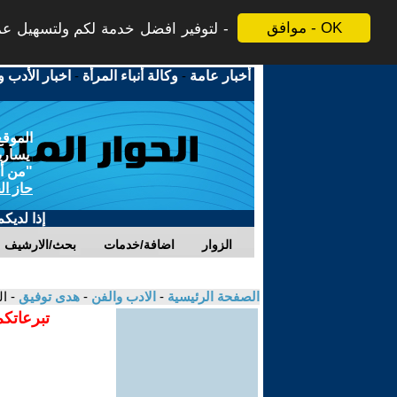
موافق - OK
لتوفير افضل خدمة لكم ولتسهيل عملي
أخبار عامة
-
وكالة أنباء المرأة
-
اخبار الأدب و
الموقع
يسارية
"من أج
حاز ال
إذا لديك
الزوار
اضافة/خدمات
بحث/الارشيف
الصفحة الرئيسية
-
الادب والفن
-
هدى توفيق
- ا
تبرعاتكم