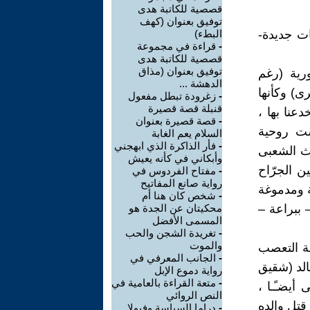
قصصية للكاتبة هدى
توفيق بعنوان (كهف
ت جديدة-
البطء)
-
قراءة في مجموعة
قصصية للكاتبة هدى
توفيق بعنوان (مذاق
رية (رغم
الدهشة ...
ى) وكأنها
-
زغرودة تبطل مفعول
قنبلة قصة قصيرة
عنا بها ،
-
قصة قصيرة بعنوان
ست روحية
السلام يعم الغابة
-
فأر الذاكرة الذي ابهجني
وث الشعبى
وأبكاني في كأنه يعيش
ن الجرّاح
-
مفتاح الفردوس في
رواية صانع المفاتيح
ة ومدموغة
-
شخص كان هنا أم
 ببراعة –
محكيتان عن الجدة هو
المسمى الأفضل
-
تغريدة الشجن والحب
والموت
هة التعصب
-
الجانب المعرفي في
الد (شقيق
رواية دموع الإبل
-
متعة القراءة بالعامية في
أيضـًـا ،
النص الروائي
قتل والده
-
دراما السياسة وفيولا