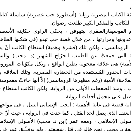
ة الكتاب المصرية رواية (أسطورة حب عصرية) سلسلة كتابا
 الموسيقارالعبقرى بيتهوفن ، يحكى الراوى حكايته الأسطو
وعذوبتها ومرارتها ، من خلال قصة حب تبدو (فى شكلها الظاهر
الرومانسى ، ولكن تلك (قشرة وهمية) استطاع الكاتب أنْ يخد
اقة التى جمعتْ بين الطبيب الجرّاح الشهير (د. محب) وال
الأمية) هى علاقة معجونة بطين الواقع ، وبكل مكوّنات المور
ت الجذور المُـستمدة من الحضارة المصرية. وتلك العلاقة بي
فلاحة/ الأمية (رغم مظهرها الرومانسى) إلاّ أنها جاءتْ مغموس
 ، ومنذ الصفحات الأولى من الرواية. ولكن الكاتب استطاع –
اصيل على مجمل أحداث الرواية.
ية قضية فى غاية الأهمية : الحب الإنسانى النبيل ، فى مواج
والعنف الذى يصل لحد القتل ، كما حدث فى الرواية ، حيث أنّ خ
صولى الإسلامى ، ومعه عمر (ابن د. محب) الأصولى الإسلامى 
ة د. محب . نجح خالد فى قتل شقيقته ، ولم يوفــّـق عمر فى 