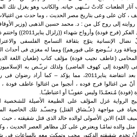
 آثار الطعنات كادتْ تــُـنهى حياته. والكاتب وهو يغزل تلك ال
ف ، كان على وعى بتاريخ مصر الحديث ، وما حدث من اغتيالات
روايته إلى روح كل من : د. محمد حسين الذهبى (وزير الأوقا
وروح شهيد الفكر (فرج فودة) وأرواح شهداء
لّ نضال الإنسانية يتوّج بثقافة التسامح الفلسفى والاعتر
وبباقة ورد تــُـوضع على قبورهم)) ومما له مغزى فى أحداث الرو
المحامى (عاطف نجيب فودة) مؤلف كتاب (طغيان اللغة الدين
 (العودة إلى كهوف الماضى) ولذلك تربـّـص به الإسلاميون
وكان ذلك بعد انتفاضة يناير2011، مما يؤكد – كما أراد رضوا
 أنّ من اغتالوا فرج فوده ، أنجبوا من اغتالوا عاطف فودة ، 
فودة) مُـتعمّـدًا وليس عفويـًـا أو اعتباطيـًـا.
ج الرواية غزل المؤلف على الطبيعة الأصيلة للشخصية ا
حياة فى مواجهة (عـُـشاق القتل) وجسـّـد تلك الخاصية ال
 الله) الابن الأصولى لوالده خالد الذى قتل شقيقته ، حيث 
 مثل والده تمامًـا ويعترض على كل مظاهر العصر الحديث ، و
أنْ تخدم شقيقته الدكتور محب وتمكث معه بالساعات فى ش