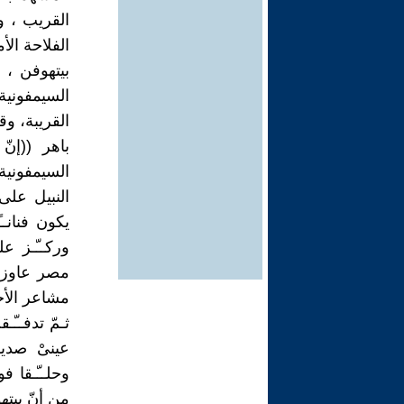
القريب ، 
الفلاحة الأ
بيتهوفن ، 
السيمفونية
القريبة، 
باهر ((إن
السيمفونية
النبيل على
يكون فنانـ
وركــّـز 
مصر عاوزين
مشاعر الأحيا
ثـمّ تدفــّ
عينىْ صدي
وحلــّـقا ف
من أنّ بيته