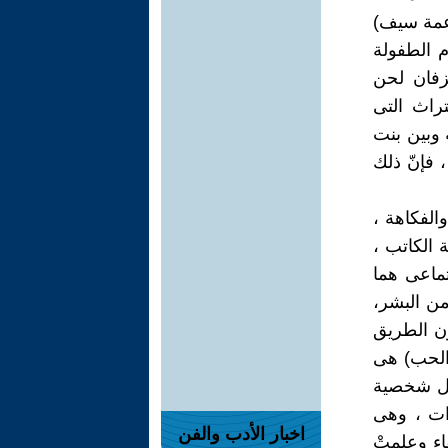
 عمة سيف)
م الطفولة
عزفان لحن
راث التى
ه وبين بنت
 فإنّ ذلك
الفكاهة ،
 الكاتب ،
تماعى هما
من البشر،
ون الطريق
(الحب) هى
ول شخصية
وات ، وهى
اخبار الأدب والفن
اء وعلمتْ