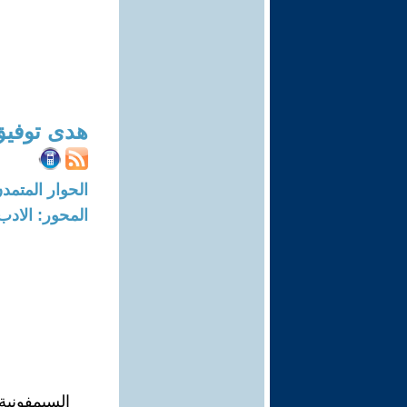
هدى توفيق
الحوار المتمدن-العدد: 5196 - 16
المحور: الادب
السيمفونية