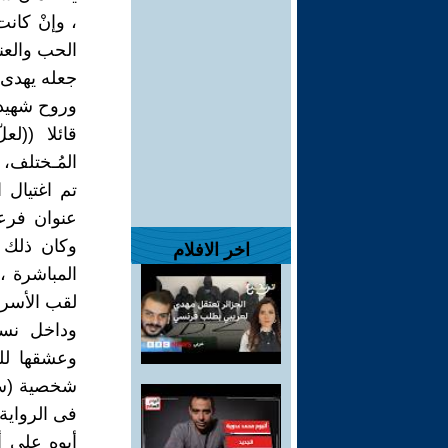
، وإنْ كانت
الحب والعن
جعله يهدى 
قائلا ((لع
المُـختلف، 
تم اغتيال 
عنوان فرعى
اخر الافلام
المباشرة ،
لقب الأسرة (
وداخل نسي
وعشقها لل
شخصية (سيف
فى الرواية
أبوه على 