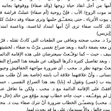
أمها من أجل انقاذ حياة زوجها (والد صفاء) ووقوفها بجانبه أ
د موت الزوج/ الأب ، فإنّ روحية (أم صفاء) عملتْ فراشة 
بيوت الأثرياء ، حتى يتحقــّـق حلمها وترى صفاء وقد دخلتْ كل
ك كانت صفاء ترى أنّ أمها امتداد لناعسة، وناعسة امتدا
إيزيس)
ردّ د. محب صحته وتعافى من الطعنات التى كادتْ تقتله ، قرّر 
 معه بصفة دائمة ، وبعد صراع نفسى مرّتْ به صفاء ، لخشيتها
يف ، حيث – كما توقـّـعتْ سيعترضان على هذه الإقامة الدائ
، وبعد تفاصيل كثيرة ذكرها المؤلف عن طبيعة هذا الصراع ال
نعتْ بوجهة نظر د. محب ، أى ضرورة مواجهة الخفافيش وجيو
نسانى ، وأنّ علاقتهما علاقة أب بابنته (خاصة بعد أنْ طلب منه
ته ب (عمى) وتقول له (بابا) بعد هذا الصراع النفسى ، حس
فقتْ على الإقامة الدائمة مع د. محب ، ولكن ما تغافل عن
م يتوقــّـعه ، حيث جاءه خطاب تهديد موّقع من خالد (خال 
د. محب) وتضمـّـن الخطاب ضرورة أنْ تترك صفاء بيت د. م
ت خالها ، وإلاّ سيندمان على ما قد يحدث لهما.