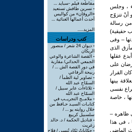
مقاطعة فيلم -سبايد ...
ء ، وجلس
-
نسرين طافش تستعيد
«الروقان» من كواليس
أنْ تتزوّج
أحدث أعمالها الغنائية ...
من رسالة
المزيد.....
ب حقيقية)
كتب ودراسات
تها – وفى
-
ديوان 24 شعر / منصور
مأزق الذى
الريكان
بدع عقلها
-
القصة الشاعرة والوعي
الجمعي الحداثي/ مقاربة
ترضان على
في دور القصة الش ... /
ان القرار
ربيحة الرفاعي
-
تصاوير لية الظمأ /
لاقة بينها
السمّاح عبد الله
-
ثلاثاءات عابر سبيل /
صراع نفسى
السمّاح عبد الله
ا ، خاصة
-
ملامــح التجريــب في
كتابـات السيـد حـافظ من
خلال روايته يو ... /
ى ظاهره –
سلسبيل كريبع
-
قناديل الحكمة / د. خالد
 ، فى هذا
زغريت
ث الماضى
-
حكاياتْ تَكاد تُنسى / فلاح