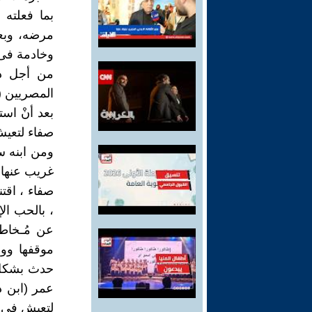
بما فعلته 
مرضه، وبع
وخادمة فى 
من أجل ذل
المصريين (
بعد أنْ است
صفاء لتعيش
ومن ابنه س
غريب عنها 
صفاء ، اقت
، بالحب الإ
عن مُـخاطب
موقفها ووا
حدث بشكل ل
عمر (ابن 
لتعيش فى بي