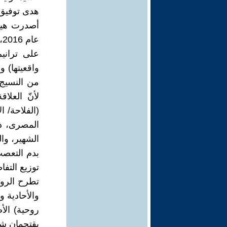
هدى توفيق
أصدرت هيئ
عام 2016، للكاتب والمفكر الكبير طلعت رضوان.
على ترانيم
واقعيتها) 
من النسيج 
لأنّ العل
(الفلاحة/ 
المصرى، ذا
الشهير، وال
بدم التعصب
توزيع التف
تطرح الروا
والأحادية 
روحية) الأ
يقتحمان شق