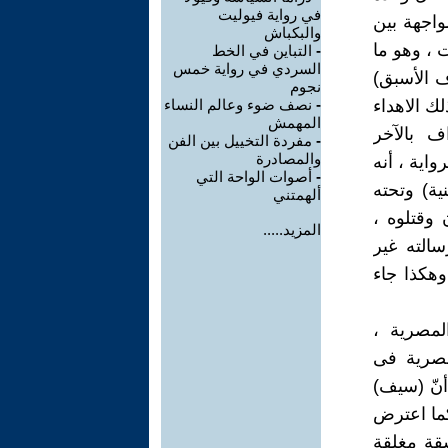
في رواية فيوليت
مواجهة بين
والبكباش
 ، وهو ما
-
التباين في الخط
السردي في رواية خمس
ف الأسبق)
نجوم
 ((زلزال يناير2011)) واختتم ذلك الاهداء
-
نصف ضوء وعالم النساء
المهمش
اف بالآخر
-
مفردة التخييل بين الفن
والمصادرة
اية ، أنه
-
أصوات الواحة التي
ية) وتحته
ألهمتني
 وقتلوه ،
المزيد.....
ن فى رسالته غير
وهكذا جاء
لمصرية ،
مصرية فى
أنّ (سيف)
كما اعترض
قة مغلقة