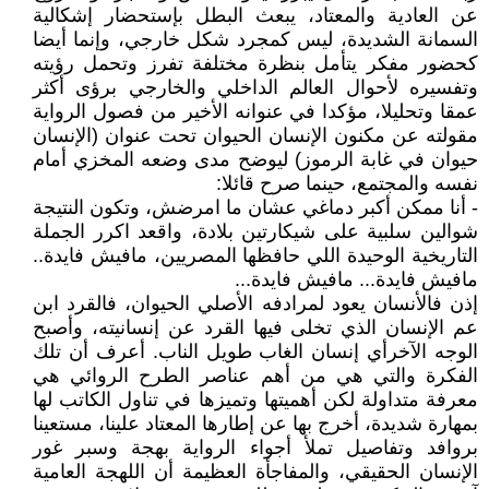
عن العادية والمعتاد، يبعث البطل بإستحضار إشكالية
السمانة الشديدة، ليس كمجرد شكل خارجي، وإنما أيضا
كحضور مفكر يتأمل بنظرة مختلفة تفرز وتحمل رؤيته
وتفسيره لأحوال العالم الداخلي والخارجي برؤى أكثر
عمقا وتحليلا، مؤكدا في عنوانه الأخير من فصول الرواية
مقولته عن مكنون الإنسان الحيوان تحت عنوان (الإنسان
حيوان في غابة الرموز) ليوضح مدى وضعه المخزي أمام
نفسه والمجتمع، حينما صرح قائلا:
- أنا ممكن أكبر دماغي عشان ما امرضش، وتكون النتيجة
شوالين سلبية على شيكارتين بلادة، واقعد اكرر الجملة
التاريخية الوحيدة اللي حافظها المصريين، مافيش فايدة..
مافيش فايدة... مافيش فايدة...
إذن فالأنسان يعود لمرادفه الأصلي الحيوان، فالقرد ابن
عم الإنسان الذي تخلى فيها القرد عن إنسانيته، وأصبح
الوجه الآخرأي إنسان الغاب طويل الناب. أعرف أن تلك
الفكرة والتي هي من أهم عناصر الطرح الروائي هي
معرفة متداولة لكن أهميتها وتميزها في تناول الكاتب لها
بمهارة شديدة، أخرج بها عن إطارها المعتاد علينا، مستعينا
بروافد وتفاصيل تملأ أجواء الرواية بهجة وسبر غور
الإنسان الحقيقي، والمفاجأة العظيمة أن اللهجة العامية