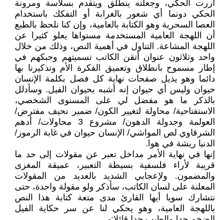
آزرت الحكي، وجعلته ينطلق ويتقدم بسلاسة ومرونة
الحكي دونما أي شعور بالغرابة أو التفكك باستخدام
العصا السحرية وهو الكتابة بالعامية، وإن كنا نلحظ بالطبع
أن اللهجة العامية المستخدمة مستواها يعلو كثيرا عن
اللهجة المشاعة. التناول في أهمية النص، وذلك من خلال
واحد وثلاثون عنوان أتقن الكاتب تسميتهم وحبكهم في
إطار مسموح بانطلاق وتعميق الفكرة الأم وتذكيرنا بها
دائما وهو يذيل صفحات نهاية كل فصل بكلمة الإنسان
حيوان وليس أي حيوان إنه أشبه بحيوان الفيل. وسأدلل
بالذكر ما هو مفضل لي على المسنوى الشخصي،
الاستفتاحية/ محاولة لتغيير الكون/ ضمير نحيف مفترض/
العولمة وجدولة الدهون/ مشروع 3 محاولات/ أدهم
الشرقاوي لص المواشي/ الإنسان حيوان في غابة الرموز/
الدنيا ريشة في هوا.
إنها في نهاية الأمر مداخل تعبر عن مقولات إلى حد ما
قريبة لأراء فلسفية بسيطة التعبير، عميقة المغزى
والمضمون. ولإعجابي الشديد بالعديد من المقولات
المعلنة على لسان الكاتب، سأذكر ولو مقولة واحدة، حتى
نتشارك سويا أيها القارئ مدى متعة كتابة هذا النص
باللهجة العامية، وهو يحكي لنا عن سر حكاية الفيل
الضخم جدا والطيب جدا قائلا:-