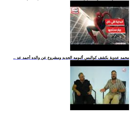
.. محمد عدوية يكشف كواليس ألبومه الجديد ومشروع عن والده أحمد عد