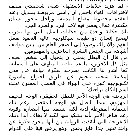
- لما بتزيد علامات الاستفهام بتبقى شخصيتي ملقف
لاختراقات الغباء باحس ان راسي مربوطة بمنديل وعند
العقدة محطوط مفتاح المدينة، وراجل عجوز بسنان
مكشرة عمال يعصر فيه لاخد البرد أو لطرد الجن.
تلك حكاية واحدة من حكايات الفيل، التي بها يتدرب
ليصبح إنسان ذو طبيعة سيكلوجية عالية التعقيد بفعل
الفهم والإدراك وصولا إلى الضجر العام من تباين مواقف
أشباهه من الجنس البشري العاجزين والمهمومين.
من قال أن البطل يتمنى أن يتحول إلى شخص نحيف
مثل كل الآخرين، ما عدا بياضه المتلهف على السمانة،
كما أشار لنا الكاتب بطرحه لفكرة خيالية عن مدى
إمكانية شحنه بلحوم عن طريق اختراع ماسورة
تكنولوجية كبيرة على الهواء في الفصل المعنون تحت
اسم (اتكلم براحتك).
الرياضة هي الوجه الآخر للبطل الحقيقي، الوجه النحيف
المهزوم، بينما البطل هو الوجه المنتصر، رغم تلك
السمانة المفرطة لديه لكنه يستمد منها انتصاره وقوته
رغم ظاهر الأمر بأنه يشكو منها لكنه لا يخاف أبدا وتلك
الانفراجة التي أنقذت الرواية من أنها مجرد فكرة عن
واحد تخين جدا عايز يخس. وهو يزعق فينا على الدوام