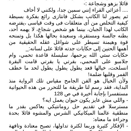
قائلا بزهو وشجاعة :-
.... أعزائي القراء إنني سمين جدا، ولكنني لا أخاف
ثم يصور لنا الكاتب بشكل فانتازى رائع بفكرة بسيطة
كيفية التخلص من أى متعلقات فى وقت قياسى ،يفترضه
الكاتب لهذا الجبان، بينما هو شخص شجاع، لا يهمه أحد،
بطنه جالسة ومستقرة، وسعيدة بحالها هكذا بل وتمنحه
قوة وهيمنة تسيطر على شواغل عقله الحقيقية من
أهمها الحنين إلى حكايات جدته قائلا على لسانه:_
حكايات ستي الله يرحمها، سليسلة قاعدة تحمي، وام
جلامبو على المحمي، بقرتي يا بقرتي قامت البقرة
انسلخت، خيالها قعد يطول يطول يطول لحد ما خطف
القمر وقلبها ضلمة!
ولأن الخيال هو الفن الجامح مقياس تلك الرواية منذ
البداية، فقد رسم لنا طريقة ما للتحرر من هذه الحيوانية
مستفسرا بإجابة أخيرة في ص 128
- واللي مش عايز يكون حيوان يعمل ايه؟
مسترسلا في تقديم حل رومانتيكي يعاكس بقدر ما
منطقية عالمنا الميكانيكي الشرس والمشوه قائلا بحدة
وجراءة ما معناه:
- الإفكار كثيرة وربما لكثرة تداولها، تصبح معتادة وتافهة