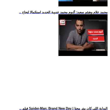
.. محمد علام وهيثم سعيد: ألبوم محمد عدوية الجديد استكمالا لنجاح
.. فيلم Spider-Man: Brand New Day | البداية اللي كان بيتر محتا