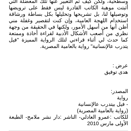
وسطحية، ولكن كيف تم التعبير عنها تلك المعضلة التي
أثبتت موهبة الكاتب القادرة ليس فقط على ترويضها
وتوصيلها لنا، بل تشريحها وتحليلها بكل بساطة ورشاقة
استخدام اللهجة العامية، وإن كنت لتقصير وغفلة مني
أظن أنها من أسهل الأمور، ولكنها في الحقيقة من وجهة
نظري من أصعب الأشكال الأدبية لقراءة أخاذة وممتعة
كما حدث لي أثناء قراءتي لتلك الرواية المميزة "فيل
يتدرب عالإنسانية" رواية بالعامية المصرية.
عرض :
هدى توفيق
المصدر:
رواية
- فيل بيتدرب عالإنسانية
(رواية بالعامية المصرية)
للكاتب :عمرو العادلي- الناشر :دار نشر ملامح- الطبعة
الأولى مارس 2010