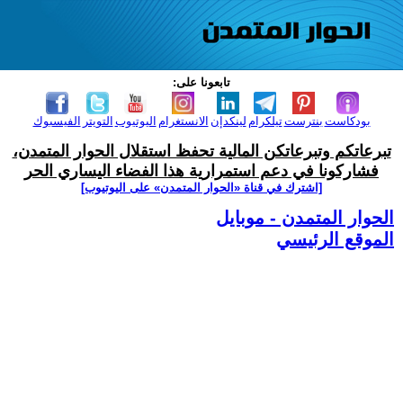
تابعونا على:
بودكاست
بنترست
تيلكرام
لينكدإن
الانستغرام
اليوتيوب
التويتر
الفيسبوك
تبرعاتكم وتبرعاتكن المالية تحفظ استقلال الحوار المتمدن،
فشاركونا في دعم استمرارية هذا الفضاء اليساري الحر
[اشترك في قناة ‫«الحوار المتمدن» على اليوتيوب]
الحوار المتمدن - موبايل
الموقع الرئيسي