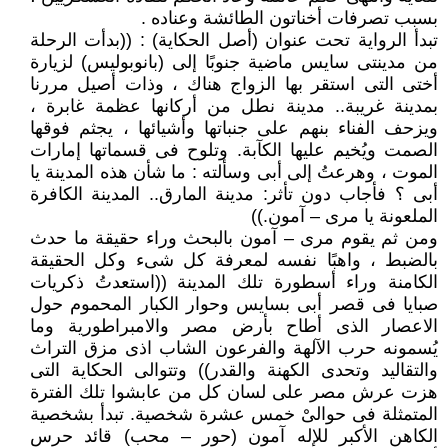
بسبب تصرفات أخناتون الطائشة وعناده .
تبدأ الرواية تحت عنوان (أصل الحكاية) : ((بدأت الرحلة
من مدينتى سايس ماضية جنوبًا إلى (بانوبوليس) لزيارة
أختى التى استقر بها الزواج هناك ، وذات أصيل مررنا
بمدينة غريبة.. مدينة نطل من أركانها عظمة غابرة ،
ويزحف الفناء بنهم على جنباتها وأشيائها ، يجثم فوقها
الصمت ويُخيم عليها الكآبة. وتلوح فى قسماتها إمارات
الموت ، وهرعتُ إلى أبى وسألته : ما شأن هذه المدينة يا
أبى ؟ فأجاب دون تأثر: مدينة المارق.. المدينة الكافرة
الملعونة يا مرى – آمون.))
ومن ثم يقوم مرى – آمون بالبحث وراء حقيقة ما حدث
بالضبط ، واهبًا نفسه لمعرفة كل شىء وكل الحقيقة
الكامنة وراء أسطورة تلك المدينة ((استعدتُ ذكريات
صبايا فى قصر أبى بسايس وحوار الكبار المحموم حول
الاعصار الذى أطاح بأرض مصر والامبراطورية وما
يُسمونه حرب الآلهة والفرعون الشاب اذى مزق التراث
والتقاليد وتحدى الكهنة والقدر)) وتتوالى الحكاية التى
هزت عرش مصر على لسان كل من عابشوا تلك الفترة
المتمثلة فى حوالىْ خمس عشرة شخصية. تبدأ بشخصية
الكاهن الأكبر للإله آمون (حور – محب) قائد حرس