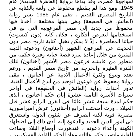
لمواجهة عصره، وقد بدأها برواية (القاهرة الجديدة) عام
1945. ومع هذا لم ينقطع محفوظ عن ولعه بالكتابة عن
التاريخ المصرى القديم ، ففى عام 1985 نشر رواية
(العائش فى الحقيقة) وهى بنيتها مختلفة ، أخذنا فيها
محفوظ من جديد إلى مصر الفرعونية التى بع فى
استخدامها ليعرض أفكاره ، فكان كأنه (دون كيشوت)
حياتنا المعاصرة ، إذْ لا يمكن تخيل كتابة تاريخ مصر دون
الحديث عن الفرعون الشهير (أخناتون) ودعوته الدينة
المثيرة من خلال إعادة سرد قصة حياته وفترة حكمه من
منظور من عايشه فرعون مصر الأشهر (أخناتون) لتلك
الفترة المثيرة والحرجة من تاريخ مصر القديم ، ورغم
تعدد وتنوع وكثرة الأعمال الأدبية عن أخناتون ، تبقى
رواية محفوظ عن فوعون اتوحيد من أبدع الأعمال الفنية.
تدور أحداث رواية (العائش فى الحقيقة) فى أواخر
سنوات الأسرة الثامنة عشرة إبان حكم أخناتون ، الذى
حكم لمدة سبعة عشر عامًا فى القرن الرابع عشر قبل
الميلاد . ورث أمنختب الرابع (أخناتون) عرش امبراطورية
مصرية قوية لكنه انصرف عن شئون الدولة واستغرق
فى أمور الدين الجديد والدعوة إليه. أدى ذلك إلى اضطهاد
الكهنة وأعداء دعوته ، فتدهورت أوضاع البلاد وساءت
للغاية وانتهى حكم عائلته وعاد الحكم للقادة العسكريين ،