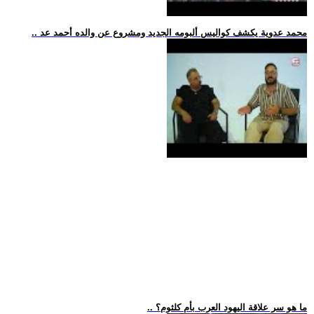
.. محمد عدوية يكشف كواليس ألبومه الجديد ومشروع عن والده أحمد عد
.. ما هو سر علاقة اليهود العرب بأم كلثوم؟