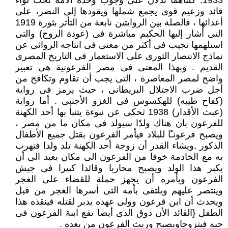
1933. كلتاهما تدلان على وجوب وحدة الأمة تحت لواء
قائد وزعيم قوى يجمع شملها ويقودها إلى النصر، على
أعدائها ، فالصلة بين الروايتين نابعة من التأثر بثورة 1919
التى أشار إليها الحكيم مباشرة فى (عودة الروح) والتى
استلهمها نجيب فى أكثر من معنى فى انتاجه الروائى عن
نماذج الانتصار الثورى على الاستعمار فى التاريخ المصرى
القديم . وبهذا المعنى فى مصر الفرعونية هى تعبير
واضح لمصر المعاصرة ، التى يجب أن تقاوم وتكافح من
أجل ضرب الاحتلال البريطانى ، حيث يرمز فى رواية
(كفاح طيبه) للهكسوس فى الغزو الأجنبى . أما رواية
(عبث الأقدار) 1938 ثحكى عن نبوءة يتنبأ بها أحد الكهنة
للفرعون بان هناك ولدًا سيولد فى مكان ما من مصر ،
ويصبح فرعونـًا للبلاد فيأمر الفرعون بقتل جميع الأطفال
الذكور ,ويشاء القدر أن زوجة أحد الكهنة تلد ولدا فتهرب
به مع الخادمة خوفا من الفرعون الى مكان بعيد الى أن
يكبر هذا الولد ويصبح محاربا وقائدا كبيرا فى جيش
الفرعون ويأمره أن يجهز حملة للقضاء على الغجر
وينتصر عليهم ويلتقى بأمه التى أسرها الغجر من قبل
ويحدث أن ابن فرعون وولى عهده يدبر لقتله فينقذه هذا
الطفل {القائد الأن دوق الذى أيضا تقع ابنة الفرعون فى
حبه فيتزوجاويصبح وريث الفرعون من بعده .