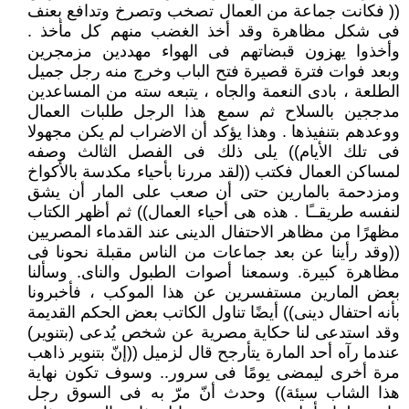
(( فكانت جماعة من العمال تصخب وتصرخ وتدافع بعنف
فى شكل مظاهرة وقد أخذ الغضب منهم كل مأخذ .
وأخذوا يهزون قبضاتهم فى الهواء مهددين مزمجرين
وبعد فوات فترة قصيرة فتح الباب وخرج منه رجل جميل
الطلعة ، بادى النعمة والجاه ، يتبعه سته من المساعدين
مدججين بالسلاح ثم سمع هذا الرجل طلبات العمال
ووعدهم بتنفيذها . وهذا يؤكد أن الاضراب لم يكن مجهولا
فى تلك الأيام)) يلى ذلك فى الفصل الثالث وصفه
لمساكن العمال فكتب ((لقد مررنا بأحياء مكدسة بالأكواخ
ومزدحمة بالمارين حتى أن صعب على المار أن يشق
لنفسه طريقــًا . هذه هى أحياء العمال)) ثم أظهر الكتاب
مظهرًا من مظاهر الاحتفال الدينى عند القدماء المصريين
((وقد رأينا عن بعد جماعات من الناس مقبلة نحونا فى
مظاهرة كبيرة. وسمعنا أصوات الطبول والناى. وسألنا
بعض المارين مستفسرين عن هذا الموكب ، فأخبرونا
بأنه احتفال دينى)) أيضًا تناول الكاتب بعض الحكم القديمة
وقد استدعى لنا حكاية مصرية عن شخص يُدعى (بتنوير)
عندما رآه أحد المارة يتأرجح قال لزميل ((إنّ بتنوير ذاهب
مرة أخرى ليمضى يومًا فى سرور.. وسوف تكون نهاية
هذا الشاب سيئة)) وحدث أنّ مرّ به فى السوق رجل