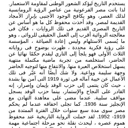
يستخدم التاريخ ليؤكد الشعور الوطنى لمقاومة الاستعمار.
لذا باتت مصر الفرعونية من عناصر الرؤية الرومانسية
لذلك العصر، وهو يكافح الوجود الأجنبى بإبراز الأمجاد
القديمة لمصر. وقد أخذت محفوظ كل ما هو أساس عن
التاريخ المصرى القديم فى تلك الروايات ، فكان فى
معالجته الروائية أقرب إلى العمل الحقيقى للروائى ، وهو
ما يُسمى الاستلهام وليس إعادة الصياغة ، المؤسسة
على رؤية فكرية محددة ، ظهرت بوضوح فى رواياته
الثلاث الأولى فهو يلجأ إلى التاري ليقدم حكمًا نهائيا عن
الحاضر، استخلصه من تجربة ماضية مكتملة منتهية
يسهل استخلاص العبرة منها. والانتفاع منها لتوجيه الحاضر
وجهة سليمة وواعية. ولا شك أيضًا أنه عبّر فى تلك
الأعمال عن خيبة آماله فى ثورة 1919 التى آمن بها بشدة
، حيث كان ينتمى إلى حزب الوفد بإيمان وإصرار، إنه
القادر على النجاح والإستمار، بينما حزب الوفد يسجل
مواقف سلبية. عندما مضى على معاهدة التهادن مع
الإنجليز سنة 1936. كما تجلى اخفاقه عندما لم يحكم
مصر سوى مدة سبع سنوات خلال الفترة الممتدة من
1919- 1952. لقد حملت الرواية التاريخية عند محفوظ
هموم عصره ، ليحدث نقلة نحو مرحلة اجتماعية مهمة