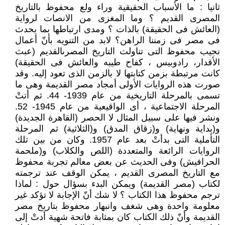
ثانيا : ما الأسباب الحقيقية وراء ولع محفوظ بالتاريخ
المصرى القديم ؟ وما المغزى من الانصات لرواية
(العائش فى الحقيقة) بالذات ؟ ومدى ارتباطها بما يحدث
فى مصر فى زمننا الراهن؟ لابد من التنويه بأنّ أعمال
نجيب محفوظ التى تناولت التاريخ المصرىالقديم (عبث
الأقدار، رادوبيس ، كفاح طيبه والعائش فى الحقيقة)
كانت مرتبطة بزمن كتابتها لا بالزمن الذى تعود إليه. وقد
صورت هذه الروايات الأولى أمجاد مصر القديمة وهى ما
تسمى بالمرحلة التاريخية من عام 1939- 44. ثم أتتْ
المرحلة الاجتماعية ، أى الواقيعية من عام 1945- 52.
ونشر فيها على سبيل المثال لا الحصر (القاهرة الجديدة)
و(بداية ونهاية) و(زقاق المدق) و(الثلاثية) ثم المرحلة
التأملية التى بدأتْ بعد عام 1957. وكان من بين تلك
الروايات الرائعة والمتعددة (اللص والكلاب) و(ملحمة
الحرافيش) وفى الحديث عن بعض معالم تجربة محفوظ
مع التاريخ المصرى القديم ، يمكن الوقف عند ترجمته
لكتاب (مصر القديمة) ويمكن البدء بسؤال حول : لماذا
ترجم محفوظ هذا الكتاب ؟ لا شك أنّ الإجابة لا تؤكد غير
معلومة واحدة وهى شغف وانبهار محفوظ بتاريخ مصر
القديمة وأنّ ذلك الكتاب كان بمثابة فاتحة شهية أدتْ إلى