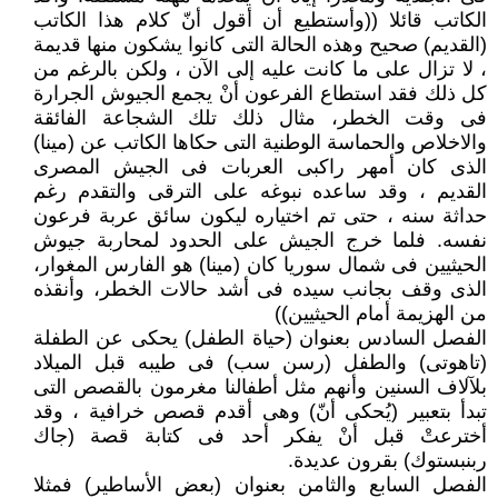
الكاتب قائلا ((وأستطيع أن أقول أنّ كلام هذا الكاتب
(القديم) صحيح وهذه الحالة التى كانوا يشكون منها قديمة
، لا تزال على ما كانت عليه إلى الآن ، ولكن بالرغم من
كل ذلك فقد استطاع الفرعون أنْ يجمع الجيوش الجرارة
فى وقت الخطر، مثال ذلك تلك الشجاعة الفائقة
والاخلاص والحماسة الوطنية التى حكاها الكاتب عن (مينا)
الذى كان أمهر راكبى العربات فى الجيش المصرى
القديم ، وقد ساعده نبوغه على الترقى والتقدم رغم
حداثة سنه ، حتى تم اختياره ليكون سائق عربة فرعون
نفسه. فلما خرج الجيش على الحدود لمحاربة جيوش
الحيثيين فى شمال سوريا كان (مينا) هو الفارس المغوار،
الذى وقف بجانب سيده فى أشد حالات الخطر، وأنقذه
من الهزيمة أمام الحيثيين))
الفصل السادس بعنوان (حياة الطفل) يحكى عن الطفلة
(تاهوتى) والطفل (رسن سب) فى طيبه قبل الميلاد
بلآلاف السنين وأنهم مثل أطفالنا مغرمون بالقصص التى
تبدأ بتعبير (يُحكى أنّ) وهى أقدم قصص خرافية ، وقد
أخترعتْ قبل أنْ يفكر أحد فى كتابة قصة (جاك
ربنبستوك) بقرون عديدة.
الفصل السابع والثامن بعنوان (بعض الأساطير) فمثلا