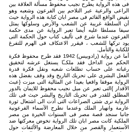
فى هذه الرواية يطرح نجيب محفوظ مسألة العلاقة بين
الراعى والرعية عبر التلاحم بين الفرعون وشعبه وهو
نقيض الواقع القائم فى مصر ابان كتابة هذه الرواية حيث
أن السلطة غريبة عن الشعب والأرض وسلوكها يمثل
سيفا مسلطا عليه أيضا تعبر الرواية عن مدى حكمة
الفرعون عندما شرع فى تأليف كتاب حول الحكمة التى
يود تركها للشعب ، فيقرر الاعتكاف فى الهرم للتفرغ
للكتابة والتأمل.
أما عن رواية (رادوبيس) 1942 فقد طرح محفوظ فكرة
الحكم من الداخل فقد ملكــًا يستغل عرشه لتخقيق
رغباته على حساب تطلعات شعبه ونقل فكرة قدرة
الفعل البشرى على تحريك التاريخ وقد وقف بفضل هذه
الرواية موقفا واقعيا بعيدا عن المثالية التى ميزت {عبث
الأقدار }التى تعبر عن ميل نجيب محفوظ للايمان بالدور
المطلق للقدر فى تحريك التاريخ والبشر حيث فى تلك
الرواية نرى شتى الصراعات التى أدت الى اشتعال ثورة
عارمة وانهيار الملك وعندما نطرح الآسماء الفرعونية
جانبا سنجد قصة مصر فى السنوات الخيرة من مصر
الملكية كانت مصر ابان تلك الرواية تخوض معركتها ضد
الأستعمار والقصر من خلال المعارضة والألتفات حول