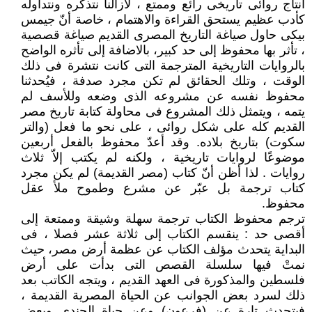
انتاج روائى تاريخى رائع وممتع ، لازالنا نتذكره ونتداوله
كأدب عظيم يستحق القراءة والاهتمام ، خاصة أنّ جيمس
بيكى حاول صياغة التاريخ المصرى القديم صياغة قصصية
، تأثر بها محفوظ إلى حد كبير، بالاضافة إلى تأثره الواضح
بالروايات التاريخية المترجمة التى كانت نتشرة فى ذلك
الوقت ، وتلك الحقائق لم تكن مجرد صدفة ، فيُحدثنا
محفوظ نفسه عن مشروعه الذى وضعه وللأسف لم
يتمه ، ويتمثل ذلك المشروع فى محاولة كتابة تاريخ مصر
القديم كله على شكل روائى ، على نحو ما فعل (والتر
سكوت) بتاريخ بلاده. وقد أعدّ محفوظ بالفعل أربعين
موضوعًا لروايات تاريخية ، ولكنه لم يكتب إلاّ ثلاث
روايات . لذا أظن أنّ كتاب (مصر القديمة) لم يكن مجرد
كتاب ترجمة بل عبّر عن مشرع وطموح ملأ عقل
محفوظ.
ترجم محفوظ الكتاب ترجمة سهلة وشيقة وممتعة إلى
أقصى حد : ينقسم الكتاب إلى ثلاثة عشر فصلا ، فى
البداية يتحدث مؤلف الكتاب عن عظمة أرض مصر، حيث
نمتْ فيها سلسلة القصص التى بدأت على أرض
فلسطين والمذكورة فى العهد القديم ، ويتجه الكاتب بعد
ذلك لسرد بعض الجوانب عن الحياة المصرية القديمة ،
فيتحدث تارة عن (فرعون) وعن حياة الجندى وبعض