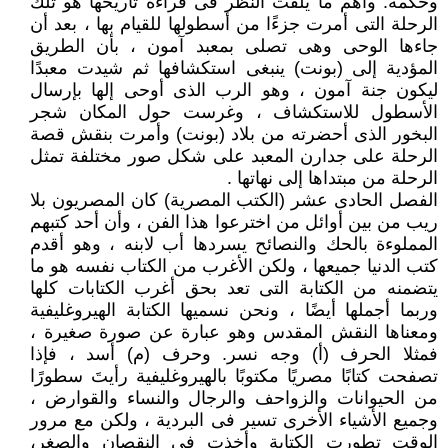
وحكمة. وأهم ما يلفت النظر فى قراءة تاريخها هو تلك
الرحلة التى أمرت جزءًا من أسطولها للقيام بها ، بعد أن
جاءها الوحى وهى تصلى بمعبد آمون ، بأن الطريق
المؤدية إلى (بونت) ينبغى استكشافها ثم شيدت معبدًا
ليكون جنة آمون ، وهو الرب الذى أوحى إلها بإرسال
الأسطول للاستكشاف ، وغرست حول المكان شجر
البخور الذى أحضرته من بلاد (بونت) وأمرت بنقش قصة
الرحلة على جدارن المعبد على شكل صور مختلفة تمثل
الرحلة من مبتداها إلى نهاتها .
الفصل الحادى عشر (الكتب المصرية) كان المصريون بلا
ريب من بين أوائل من اخترعوا هذا الفن ، وأن أحد كتبهم
المملوءة بالحك والنصائح يسردها أب لابنه ، وهو أقدم
كتب الدنيا جميعها ، ولكن الأغرب من الكتاب نفسه هو ما
يتضمنه من الكتابة التى تعد بحق أغرب الكتابات كلها
وربما أجملها أيضًا ، ونحن نسميها الكتابة الهيروغليفية
ومعناها النقش المقدس وهو عبارة عن صورة صغيرة ،
فمثلا الحرف (أ) وجه نسر. وحرف (م) أسد ، فإذا
تصفحت كتابًا مصريًا مكتوبًا بالهيروغليفية رأيتَ سطورًا
من الحيوانات والزواحف والرجال والنساء والقوارض ،
وجميع الأشياء الأخرى تسير فى البردية ، ولكن مع مرور
الوقت تطورت الكتابة وأخذت فى النقصان والصغر،