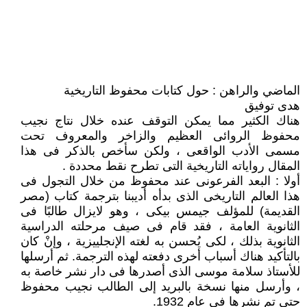
الماضي والراهن : حول كتابات محفوظ التاريخية
هدى توفيق
هناك الكثير مما يمكن التوقف عنده خلال نتاج نجيب
محفوظ الروائى العظيم والزاخر والمعروف تحت
مسمى الأدب الواقعى ، ولكن سأخص بالذكر فى هذا
المقال رواياته التاريخية التى تطرح نقط محددة .
أولا : البعد الفرعونى عند محفوظ من خلال التجول فى
هذا العالم التاريخى الذى بدأه أديبنا بترجمة كتاب (مصر
القديمة) للمؤلف جيمس بيكى ، وهو لايزال طالبًا فى
الثانوية العامة ، فقد قام فى صيف مرحلته الدراسية
الثانوية بذلك ، لكى يُحسن به لغته الإنجلييزية ، وإنْ كان
بالتأكيد هناك أسباب أخرى دفعته لهذه الترجمة. ثم أرسلها
للأستاذ سلامة موسى الذى أصدرها فى دار نشر خاصة به
، وأرسل منها نسخة بالبريد إلى الطالب نجيب محفوظ
حتى تم نشرها فى عام 1932.