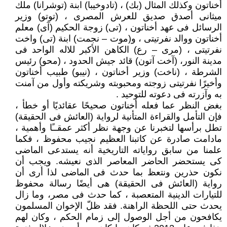
أخناتون وكذلك المثال (بك) ، (تادوخيبا) ابنة (توشرانا) ملك
ميثانى أصدق صديق للعرش المصرى ، (توتو) وزير
الرسائل فى عهد أخناتون ، (تى) زوجة الحكيم (آى) معلم
أخناتون ووالد نفرتيتى ، و(موت – نجمت) ابنة (تى) واخت
نفرتيتى ، (مرى – رع) الكاهن الأكبر للاله الواحد فى
مدينة النور، (آخت آتون) قائد جيش الحدود ، (محو) رئيس
الشرطة ، (ناخت) وزير أخناتون ، (نيبو) طبيب أخناتون
وأخيرًا نفرتيتى زوجته ومحبوبته وشريكته وأول من آمنت
به وآزرته فى دعوته للتوحيد .
بغض النظر عما فعله أخناتون صحيحًا عقائديًا أو خطأ ،
فإن التأمل والقراءة المتأنية لرواية (العائش فى الحقيقة)
تطل برأسها لتخبرنا عن وجهة نظر أكثر عمقــًا وأهمية ،
مادامت صادرة عن كاتبنا العظيم نجيب محفوظ ، فكما
علمنا من سابق رواياته التاريخية أنه يستدعى الماضى
كى يستحضر الحاضر المعاصر الذى نعيشه. ويجب أن
نكون حذرين ونتعظ بما حدث فى الماضى لذا أرى أن
رواية (العائش فى الحقيقة) هى أيضًا رسالة محفوظ
للتيارات الدينية المتعصبة ، كما حدث فى مصر، وما زال
يحدث حتى اللحظة الراهنة. فقد ظلّ الإخوان المسلمون
يكافحون من أجل الوصول إلى زمام الحكم ، وكان لهم