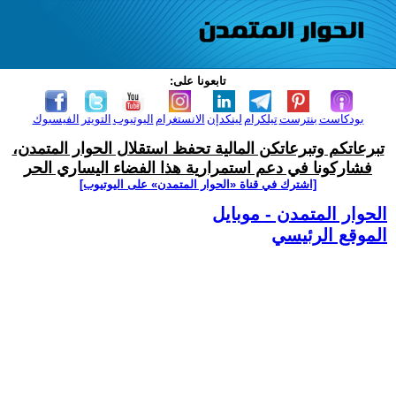
تابعونا على:
بودكاست
بنترست
تيلكرام
لينكدإن
الانستغرام
اليوتيوب
التويتر
الفيسبوك
تبرعاتكم وتبرعاتكن المالية تحفظ استقلال الحوار المتمدن،
فشاركونا في دعم استمرارية هذا الفضاء اليساري الحر
[اشترك في قناة ‫«الحوار المتمدن» على اليوتيوب]
الحوار المتمدن - موبايل
الموقع الرئيسي