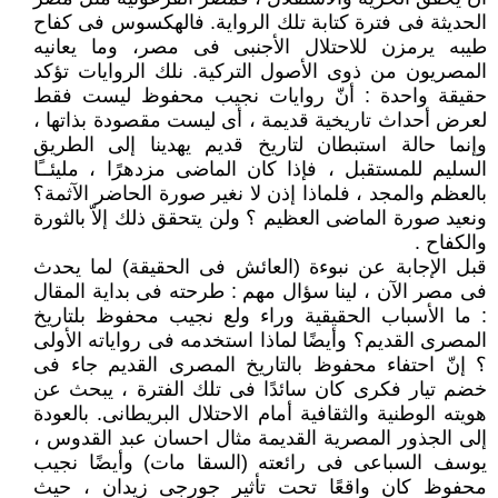
الحديثة فى فترة كتابة تلك الرواية. فالهكسوس فى كفاح
طيبه يرمزن للاحتلال الأجنبى فى مصر، وما يعانيه
المصريون من ذوى الأصول التركية. نلك الروايات تؤكد
حقيقة واحدة : أنّ روايات نجيب محفوظ ليست فقط
لعرض أحداث تاريخية قديمة ، أى ليست مقصودة بذاتها ،
وإنما حالة استبطان لتاريخ قديم يهدينا إلى الطريق
السليم للمستقبل ، فإذا كان الماضى مزدهرًا ، مليئــًا
بالعظم والمجد ، فلماذا إذن لا نغير صورة الحاضر الآثمة؟
ونعيد صورة الماضى العظيم ؟ ولن يتحقق ذلك إلاّ بالثورة
والكفاح .
قبل الإجابة عن نبوءة (العائش فى الحقيقة) لما يحدث
فى مصر الآن ، لينا سؤال مهم : طرحته فى بداية المقال
: ما الأسباب الحقيقية وراء ولع نجيب محفوظ بلتاريخ
المصرى القديم؟ وأيضًا لماذا استخدمه فى رواياته الأولى
؟ إنّ احتفاء محفوظ بالتاريخ المصرى القديم جاء فى
خضم تيار فكرى كان سائدًا فى تلك الفترة ، يبحث عن
هويته الوطنية والثقافية أمام الاحتلال البريطانى. بالعودة
إلى الجذور المصرية القديمة مثال احسان عبد القدوس ،
يوسف السباعى فى رائعته (السقا مات) وأيضًا نجيب
محفوظ كان واقعًا تحت تأثير جورجى زيدان ، حيث