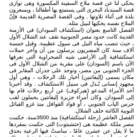
يحكى لنا عن قصة ملاح السفينة المكسورة وهى توازى
قصة السندباد البحرى التى يستمتع بها أطفالنا ، ويسعرون
بلذة فى أثناء تلاوتها . وفى القصة المصرية القديمة فإنّ
الملاح نفسه يحكيها لنبيل مثله.
الفصل التاسع بعنوان (استكشاف السودان) فى الأزمنة
القدينة كانت حدود مصر الجنونبية تقف عند الشلال الأول
، حيث تنصب مياه النيل فى سيول عظيمة. وقبل خمسة
آلاف سنة كان المصريون يرسلون بين آن وآخر حملات
استكشافية إلى الأراضى شبه الصحراوية التى نعرفها
الآن باسم (السودان) على مقربة من الشلال الأول فى
الجزء الجنوبى من مصر، وتوجد على جدران المقابر فى
مكان يسمى (إليفانتين) أخبار تلك الرحلات ، وهى أول
مجهود إنسانى بّـذل فى سبيل الاستكشاف . وقد أخبرنا
أحد الأمراء المدعو (هيركوف) عن أربع رحلات قام بها
إلى السودان. وكان أمراء جزيرة إليفانتين يحملون لقب
حرس الباب الجنوبى ، أو قواد القوافل منذ غزو القبائل
النوبية الكائنة خلف الشلال.
الفصل العاشر (رحلة استكشافية) منذ 3500سنة. حكمت
مصر ملكة عظيمة هى (حتشبثوت) التى حكمت بمفردها
ما لا يقل عن عشرن عامًا ، ساستْ فيها الرعية بحذق