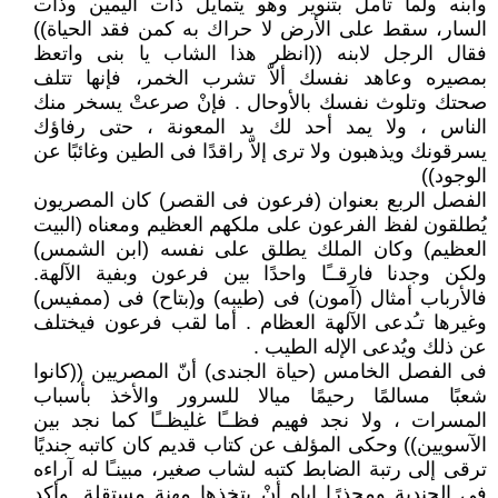
وابنه ولما تأمل بتنوير وهو يتمايل ذات اليمين وذات
السار، سقط على الأرض لا حراك به كمن فقد الحياة))
فقال الرجل لابنه ((انظر هذا الشاب يا بنى واتعظ
بمصيره وعاهد نفسك ألاّ تشرب الخمر، فإنها تتلف
صحتك وتلوث نفسك بالأوحال . فإنْ صرعتْ يسخر منك
الناس ، ولا يمد أحد لك يد المعونة ، حتى رفاؤك
يسرقونك ويذهبون ولا ترى إلاّ راقدًا فى الطين وغائبًا عن
الوجود))
الفصل الربع بعنوان (فرعون فى القصر) كان المصريون
يُطلقون لفظ الفرعون على ملكهم العظيم ومعناه (البيت
العظيم) وكان الملك يطلق على نفسه (ابن الشمس)
ولكن وجدنا فارقــًا واحدًا بين فرعون وبفية الآلهة.
فالأرباب أمثال (آمون) فى (طيبه) و(بتاح) فى (ممفيس)
وغيرها تـُدعى الآلهة العظام . أما لقب فرعون فيختلف
عن ذلك ويُدعى الإله الطيب .
فى الفصل الخامس (حياة الجندى) أنّ المصريين ((كانوا
شعبًا مسالمًا رحيمًا ميالا للسرور والأخذ بأسباب
المسرات ، ولا نجد فهيم فظــًا غليظــًا كما نجد بين
الآسويين)) وحكى المؤلف عن كتاب قديم كان كاتبه جنديًا
ترقى إلى رتبة الضابط كتبه لشاب صغير، مبينـًا له آراءه
فى الجندية ومحذرًا إياه أنْ يتخذها مهنة مستقلة. وأكد