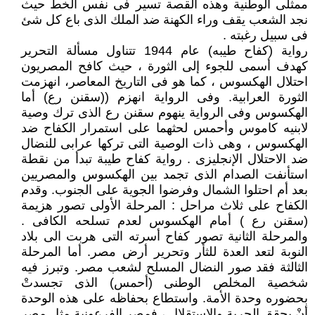
ممثلى الوطنية وهذه القصة تسير فى نفس الخط حيث
نجد الشعب يقف وراء الكهنة ضد الملك الذى باع كل شئ
فى سبيل رغبته .
رواية (كفاح طيبه) عام 1944 تتناول مسألة التحرير
كهدف أسمى للجوء إلى الثورة ، حيث كافح المصريون
احتلال الهكسوس ، كما هو فى التاريخ المعاصر، انهزمت
الثورة العرابية. وفى الرواية انهزم ((سقنن رع) أما
الهكسوس وفى الرواية ينهوم سقنن رع الذى ترك وصية
لابنيه كاموس وأحمس لحثهما على استمرار الكفاح ضد
الهكسوس ، وهى ذات الوصية التى تركها عرابى للنضال
ضد الاحتلال الإنجليزى . رواية كفاح طيبة تبدأ من نقطة
استأنفت الصدام الذى تجمد بين الهكسوس والمصريين
بعد أم احتلوا الشمال وفرضوا الجوية على الجنوب. وقدم
الكفاح على ثلاث مراحل : المرحلة الأولى تصور هزيمة
(سقنن رع ) أمام الهكسوس لعدم تسلحه الكافى .
والمرحلة الثانية تصور كفاح أسرته التى هربت الى بلاد
النوبة لتعد العدة للثأر وتحرير أرض مصر. أما المرحلة
الثالثة فقد صور النضال المسلح لشعب مصر. وتبرز فيه
شخصية المخلص الوطنى (أحمس) الذى تجسدتْ
بحضوره وحدة الأمة. واستطاع بحفاظه على هذه الوحدة
أنْ يحقق الحرية والاستقلال ، فمصر الفرعونية مثل مصر