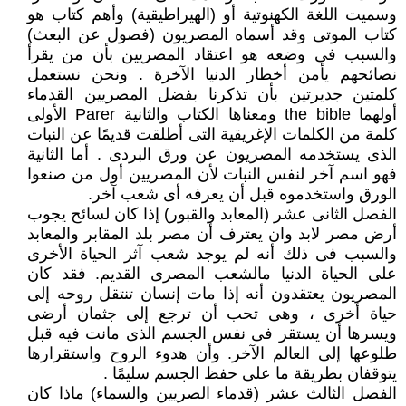
وسميت اللغة الكهنوتية أو (الهيراطيقية) وأهم كتاب هو
كتاب الموتى وقد أسماه المصريون (فصول عن البعث)
والسبب فى وضعه هو اعتقاد المصريين بأن من يقرأ
نصائحهم يأمن أخطار الدنيا الآخرة . ونحن نستعمل
كلمتين جديرتين بأن تذكرنا بفضل المصريين القدماء
أولهما the bible ومعناها الكتاب والثانية Parer الأولى
كلمة من الكلمات الإغريقية التى أطلقت قديمًا عن النبات
الذى يستخدمه المصريون عن ورق البردى . أما الثانية
فهو اسم آخر لنفس النبات لأن المصريين أول من صنعوا
الورق واستخدموه قبل أن يعرفه أى شعب آخر.
الفصل الثانى عشر (المعابد والقبور) إذا كان لسائح يجوب
أرض مصر لابد وان يعترف أن مصر بلد المقابر والمعابد
والسبب فى ذلك أنه لم يوجد شعب آثر الحياة الأخرى
على الحياة الدنيا مالشعب المصرى القديم. فقد كان
المصريون يعتقدون أنه إذا مات إنسان تنتقل روحه إلى
حياة أخرى ، وهى تحب أن ترجع إلى جثمان أرضى
ويسرها أن يستقر فى نفس الجسم الذى مانت فيه قبل
طلوعها إلى العالم الآخر. وأن هدوء الروح واستقرارها
يتوقفان بطريقة ما على حفظ الجسم سليمًا .
الفصل الثالث عشر (قدماء الصريين والسماء) ماذا كان