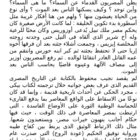
يظن المصريون القدماء عن السماء؟ ما هى السماء؟
وأين توجد ؟ وكيف يسكنها الناس بعد الموت ؟ وأى نوع
من الحياة يعيشون منها ؟ ولهم من هنا أفكار غريبة مثل
أسطورة بدء تكوين الخليقة : لما كانت الأرض صغيرة كان
يحكم مصر ملك نبيل يُدعى أوزوريس وكان محبًا للرعية
وله أخ شرير الذى ألقاه فى النيل حتى وجدته زوجته
المخلصة إيزيس ، وجمعت أشلاء جثته بعد أن فرقها أخوه
إربا حتى لا تحتفظ بجثته ثم كبر ابنه حورس وانتقم من
عمه القاتل الغادر انتقامًا لوالده . ثم رفع المصريون أوزير
إلى مصاف الآلهة وعينوه قاضيًا يحاسب الناس بعد
الموت.
لم يقصد نجيب محفوظ بالكتابة عن التاريخ المصرى
القديم الذى عرف بعض جوانبه خلال ترجمته لكتاب بيكى
، مجرد الحكى عن أحداث تاريخية قديمة ، وإنما قد كان
نوعًا من الاسقاط على الواقع المعاصر بما يدفع القارىء
للحماسة الوطنية الثورة على الأوضاع الفاسدة ، التى
ارتبطت بمصر المعاصرة فى ذلك الوقت ، حيث فيها
حكام أجانب ينهبون خيرات مصر، ويستعبدون شعبها.
مثال ذلك الارتباط الوثيق الذى يربط بين كفاح طيبه
ورواية توفيق الحكيم (عودة الروح) التى صدرت عام