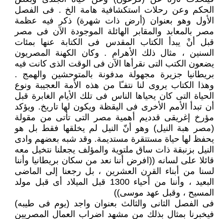
الحكم وعن رحلات استكشافية هامة الخ . فى الفصل
الأول وهو بعنوان (أرض ذات شهرة) ذكر فيه عظمة
مصر بالمعابد والمقابر الهائلة الموجودة الآن فى مصر
قبل أنْ يبدأ الكتاب المقدس فى الكتابة عنها بمئات
السنين ، مثال ذلك الأهرام . وكان الكهنة المصريون
يضعون الكتب التى نقرأها الآن فى الوقت الذى كانت فيه
بريطانيا جزيرة مجهولة مدفونة بالمتوحشين والهمج .
وهذا الكتاب يروى لنا نتفـًا من هذه الأمة العجيبة ونوع
الحياة التى كان يحياها الناس فى تلك الأيام الغابرة قبل
أن تبدأ الأمم الأخرى فى اليقظة ويكون لها تاريخ. ويؤكد
مؤرخ إغريقى قدديم أهمية مصر التى تأتى من مقولة
(مصر هبة النيل) وهو أنّ النيل لم يخلقها فقط بل هو
يحفظ لها حياة مستتقرة مستديمة. وقد شبه بعضهم وادى
النيل بزنبقة ذات ساق ملتوية والمؤلف يجعلنا نتخيل معه
قائلا على لسانه ((افرض أننا نعد من سكان بريطانيا وأننا
لسنا من أبناء القرن العشرين ، بل رجعنا إلى الماضى
البعيد ، وأننا من أحياء 1300 قبل الميلاد أى قبل مولد
المسيح ، وقبل عهد موسى))
فى الفصل الثانى والثالث بعنوان واجد (يوم فى طيبه)
فيخبرنا بمثال بذلك من مشهد اضراب العمال المصريين