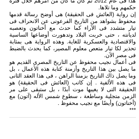
هذا فى عام 2012 ثم كان ما كان من أمرهم خلال فترة
حكمهم وما تلاها.
إن رواية (العائش فى الحقيقة) هى أوضح رسالة قدمها
محفوظ بشواهد من التاريخ الفرعونى عن الانحراف فى
تيار متشدد فى الآراء كما حدث مع أخناتون وتعصبه
لديانته ، حتى خربت البلاد وتدهورت أوضاعها الساسية
والاقتصادية والعسكرية للغاية. وهذه الرواية هى بمثابة
تحذير لكا تيار متعص معلوم المصير، كما يحدث بالضبط
فى مصر الآن.
فى أعمال نجيب محفوظ عن التاريخ المصرى القديم هو
ما يصل بين هذا التاريخ وأزمنة كتابة هذه الأعمال ، بل
وما يصل ذاك التاريخ بزمننا الراهن ، فى هذا العقد الثانى
فى هذه الألفية . إن كاتب (العائش فى الحقيقة) هو
الحقيقة التى لا يغيبها موت أبدًا ، بل ستبقى على مر
الزمن متجلية وساطعة ، سطوع شمس الأله (آتون) مع
(أخناتون) وأيضًا مع نجيب محفوظ .
***